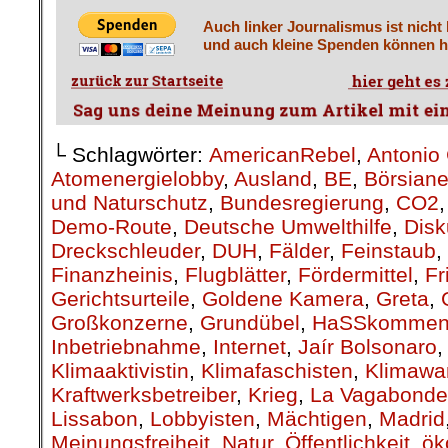
Auch linker Journalismus ist nicht
und auch kleine Spenden können he
└ Schlagwörter:
AmericanRebel
,
Antonio 
Atomenergielobby
,
Ausland
,
BE
,
Börsiane
und Naturschutz
,
Bundesregierung
,
CO2
Demo-Route
,
Deutsche Umwelthilfe
,
Disk
Dreckschleuder
,
DUH
,
Fälder
,
Feinstaub
,
Finanzheinis
,
Flugblätter
,
Fördermittel
,
Fr
Gerichtsurteile
,
Goldene Kamera
,
Greta
,
Großkonzerne
,
Grundübel
,
HaSSkommen
Inbetriebnahme
,
Internet
,
Jaír Bolsonaro
Klimaaktivistin
,
Klimafaschisten
,
Klimawa
Kraftwerksbetreiber
,
Krieg
,
La Vagabonde
Lissabon
,
Lobbyisten
,
Mächtigen
,
Madrid
Meinungsfreiheit
,
Natur
,
Öffentlichkeit
,
ök