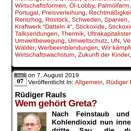
Wirtschaftsformen
,
Öl-Lobby
,
Palmölfarm
Portugal
,
Preisverleihung
,
Rechtmäßigkei
Rentzhog
,
Rostock
,
Schweden
,
Spanien
,
Kraftwerk “Datteln 4″
,
Stickoxide
,
Stickox
Talksendungen
,
Thermik
,
Ultrakapitaliste
Umweltbewegung
,
Umweltschutz
,
UN
,
Ve
Wälder
,
Werbeeinblendungen
,
Wir kämpf
Wirtschaftswachstum
,
Zukunft der Kinder
on
7. August 2019
Aug.
07
Veröffentlicht In:
Allgemein
,
Rüdiger 
Rüdiger Rauls
Wem gehört Greta?
Nach Feinstaub und
Kohlendioxid nun inner
dritte Sau, die 