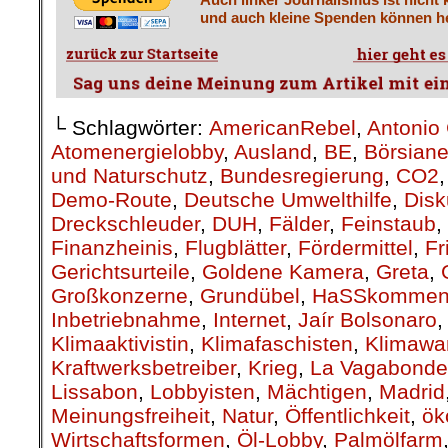
und auch kleine Spenden können he
└ Schlagwörter:
AmericanRebel
,
Antonio 
Atomenergielobby
,
Ausland
,
BE
,
Börsiane
und Naturschutz
,
Bundesregierung
,
CO2
Demo-Route
,
Deutsche Umwelthilfe
,
Disk
Dreckschleuder
,
DUH
,
Fälder
,
Feinstaub
,
Finanzheinis
,
Flugblätter
,
Fördermittel
,
Fr
Gerichtsurteile
,
Goldene Kamera
,
Greta
,
Großkonzerne
,
Grundübel
,
HaSSkommen
Inbetriebnahme
,
Internet
,
Jaír Bolsonaro
Klimaaktivistin
,
Klimafaschisten
,
Klimawa
Kraftwerksbetreiber
,
Krieg
,
La Vagabonde
Lissabon
,
Lobbyisten
,
Mächtigen
,
Madrid
Meinungsfreiheit
,
Natur
,
Öffentlichkeit
,
ök
Wirtschaftsformen
,
Öl-Lobby
,
Palmölfarm