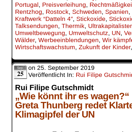
Portugal
,
Preisverleihung
,
Rechtmäßigkei
Rentzhog
,
Rostock
,
Schweden
,
Spanien
,
Kraftwerk “Datteln 4″
,
Stickoxide
,
Stickox
Talksendungen
,
Thermik
,
Ultrakapitaliste
Umweltbewegung
,
Umweltschutz
,
UN
,
Ve
Wälder
,
Werbeeinblendungen
,
Wir kämpf
Wirtschaftswachstum
,
Zukunft der Kinder
on
25. September 2019
Sep.
25
Veröffentlicht In:
Rui Filipe Gutschmi
Rui Filipe Gutschmidt
„Wie könnt ihr es wagen?“
Greta Thunberg redet Klart
Klimagipfel der UN
.