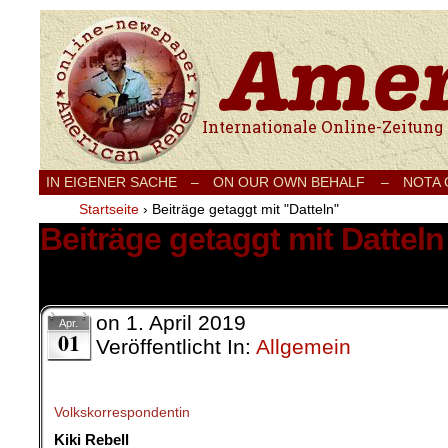
Internationale Onlinezeitung für Frieden
IN EIGENER SACHE
–
ON OUR OWN BEHALF –
NOTA
Startseite
›
Beiträge getaggt mit "Datteln"
Beiträge getaggt mit Datteln
5 Ergebnisse.
on
1. April 2019
Apr.
01
Veröffentlicht In:
Allgemein
Volkskorrespondentin
Kiki Rebell