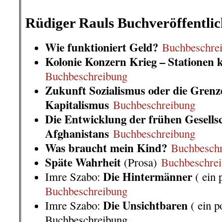
.
Rüdiger Rauls Buchveröffentli
Wie funktioniert Geld?
Buchbeschre
Kolonie Konzern Krieg – Stationen k
Buchbeschreibung
Zukunft Sozialismus oder die Grenz
Kapitalismus
Buchbeschreibung
Die Entwicklung der frühen Gesells
Afghanistans
Buchbeschreibung
Was braucht mein Kind?
Buchbesch
Späte Wahrheit
(Prosa)
Buchbeschre
Die Hintermänner
Imre Szabo:
( ein 
Buchbeschreibung
Die Unsichtbaren
Imre Szabo:
( ein p
Buchbeschreibung