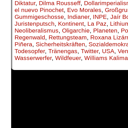
Diktatur
,
Dilma Rousseff
,
Dollarimperiali
el nuevo Pinochet
,
Evo Morales
,
Großgru
Gummigeschosse
,
Indianer
,
INPE
,
Jaír B
Juristenputsch
,
Kontinent
,
La Paz
,
Lithiu
Neoliberalismus
,
Oligarchie
,
Planeten
,
Po
Regenwald
,
Rettungsteam
,
Roxana Lizár
Piñera
,
Sicherheitskräften
,
Sozialdemokra
Todesopfer
,
Tränengas
,
Twitter
,
USA
,
Ven
Wasserwerfer
,
Wildfeuer
,
Williams Kalim