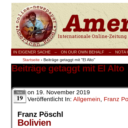
Internationale Onlinezeitung für Frieden
IN EIGENER SACHE
–
ON OUR OWN BEHALF –
NOTA
Startseite
›
Beiträge getaggt mit "El Alto"
Beiträge getaggt mit El Alto
2 Ergebnisse.
on
19. November 2019
Nov.
19
Veröffentlicht In:
Allgemein
,
Franz P
Franz Pöschl
Bolivien