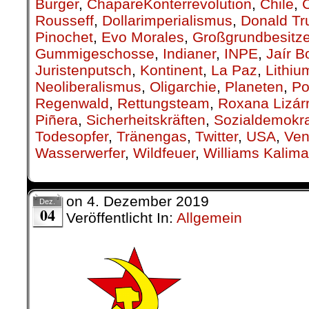
Bürger
,
ChapareKonterrevolution
,
Chile
,
Rousseff
,
Dollarimperialismus
,
Donald T
Pinochet
,
Evo Morales
,
Großgrundbesitze
Gummigeschosse
,
Indianer
,
INPE
,
Jaír B
Juristenputsch
,
Kontinent
,
La Paz
,
Lithiu
Neoliberalismus
,
Oligarchie
,
Planeten
,
Po
Regenwald
,
Rettungsteam
,
Roxana Lizár
Piñera
,
Sicherheitskräften
,
Sozialdemokra
Todesopfer
,
Tränengas
,
Twitter
,
USA
,
Ven
Wasserwerfer
,
Wildfeuer
,
Williams Kalim
on
4. Dezember 2019
Dez.
04
Veröffentlicht In:
Allgemein