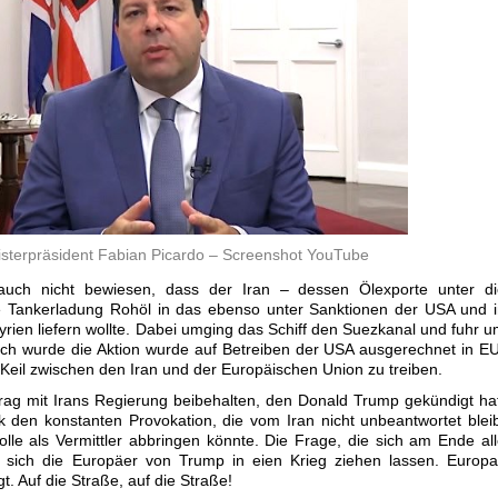
nisterpräsident Fabian Picardo – Screenshot YouTube
 auch nicht bewiesen, dass der Iran – dessen Ölexporte unter di
e Tankerladung Rohöl in das ebenso unter Sanktionen der USA und 
rien liefern wollte. Dabei umging das Schiff den Suezkanal und fuhr 
ch wurde die Aktion wurde auf Betreiben der USA ausgerechnet in E
eil zwischen den Iran und der Europäischen Union zu treiben.
rag mit Irans Regierung beibehalten, den Donald Trump gekündigt ha
ik den konstanten Provokation, die vom Iran nicht unbeantwortet blei
lle als Vermittler abbringen könnte. Die Frage, die sich am Ende al
b sich die Europäer von Trump in eien Krieg ziehen lassen. Europ
gt. Auf die Straße, auf die Straße!