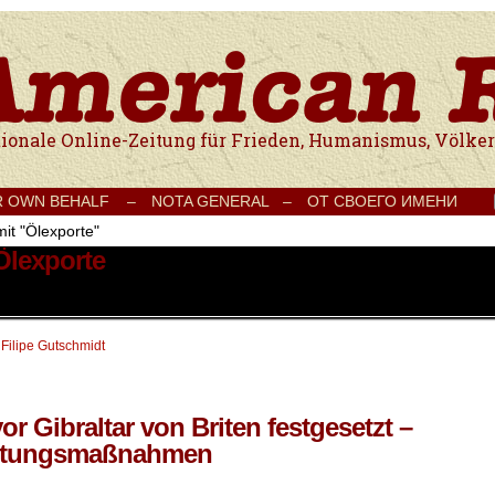
e Onlinezeitung für Frieden, Humanismus, Völkerverständigung und Kul
R OWN BEHALF –
NOTA GENERAL –
ОТ СВОЕГО ИМЕНИ
mit "Ölexporte"
Ölexporte
 Filipe Gutschmidt
or Gibraltar von Briten festgesetzt –
geltungsmaßnahmen