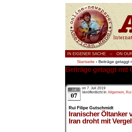
International
IN EIGENER SACHE
–
ON OU
Startseite
›
Beiträge getaggt 
Beiträge getaggt mit 
1 Ergebnis.
on
7. Juli 2019
Juli
Veröffentlicht In:
Allgemein
,
Rui
07
Rui Filipe Gutschmidt
Iranischer Öltanker v
Iran droht mit Ver
.