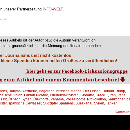
 in unserer Partnerzeitung
INFO-WELT
.
midt
ieses Artikels ist der Autor bzw. die Autorin verantwortlich.
 nicht grundsätzlich um die Meinung der Redaktion handeln.
er Journalismus ist nicht kostenlos
 kleine Spenden können helfen Großes zu veröffentlichen!
gtons
,
Banyas-Raffinerie
,
Begörden
,
britische Marine
,
Der Felsen
,
Donald Trump
,
päische Union
,
Fabian Picardo
,
Friedensaktivisten
,
Gibraltar
,
Grace 1
,
Iran
,
Irans
 List
,
Öl nach Syrien
,
Ölexporte
,
Panama
,
Polizeiboote
,
Provokation
,
Sanktionen d
ster
,
spanische Gewässer
,
Südzipfel Spaniens
,
Suezkanal
,
Syrien
,
Tanker
,
Commen