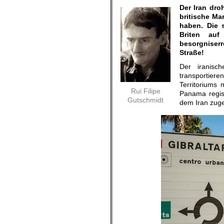
Der Iran dr
britische Ma
haben. Die 
Briten auf
besorgniserr
Straße!
Der iranisc
transportiere
Territoriums 
Rui Filipe
Panama registr
Gutschmidt
dem Iran zug