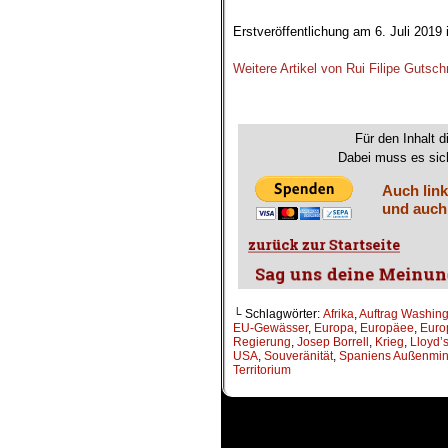
.
Erstveröffentlichung am 6. Juli 2019
.
Weitere Artikel von Rui Filipe Gutsch
.
Für den Inhalt d
Dabei muss es sich
Auch link
und auch
└ Schlagwörter:
Afrika
,
Auftrag Washin
EU-Gewässer
,
Europa
,
Europäee
,
Euro
Regierung
,
Josep Borrell
,
Krieg
,
Lloyd’s
USA
,
Souveränität
,
Spaniens Außenmini
Territorium