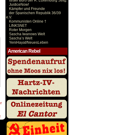
Israel Büro der R. Luxemburg Stiftg.
JusticeNow!
Kämpfer und Freunde
der Spanischen Republik 36/39
e.V.
Kommunisten Online †
LINKSNET
Roter Morgen
Sascha Iwanows Welt
Sascha’s Welt
YeniHayat/NeuesLeben
American Rebel
er
t