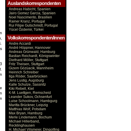
Auslandskorrespondenten
Andreas Habicht, Spanien
Jairo Gomez Garcia, Spanien
Noel Nascimento, Brasilien
Rainer Kranz, Portugal
Rui Filipe Gutschmidt, Portugal
Yücel Özdemir, Türkei
on
Volkskorrespondenten/innen
n,
.
Andre Accardi
André Höppner, Hannover
gs
Andreas Grünwald, Hamburg
Bastian Reichardt, Königswinter
Diethard Möller, Stuttgart
13
Fritz Theisen, Stuttgart
Gizem Gözüacik, Mannheim
t.
Heinrich Schreiber
n
Ilga Röder, Saarbrücken
Jens Lustig, Augsburg
Kalle Schulze, Sassnitz
re
Kiki Rebell, Kiel
K-M. Luettgen, Remscheid
en
Leander Sukov, Ochsenfurt
um
Luise Schoolmann, Hambgurg
Maritta Brückner, Leipzig
Matthias Wolf, Potsdam
Max Bryan, Hamburg
Merle Lindemann, Bochum
Michael Hillerband,
Recklinghausen
H. Michael Vilsmeier, Dingolfing