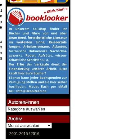
m
t
e
r
ie
u
en
in
ls
Autoren/-innen
Autoren/-
innen
Archiv
Archiv
2001-2015 /
2016