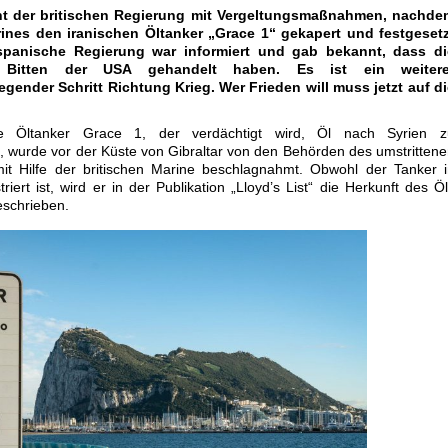
oht der britischen Regierung mit Vergeltungsmaßnahmen, nachde
rines den iranischen Öltanker „Grace 1“ gekapert und festgesetz
spanische Regierung war informiert und gab bekannt, dass di
 Bitten der USA gehandelt haben. Es ist ein weitere
egender Schritt Richtung Krieg. Wer Frieden will muss jetzt auf d
he Öltanker Grace 1, der verdächtigt wird, Öl nach Syrien z
n, wurde vor der Küste von Gibraltar von den Behörden des umstritten
mit Hilfe der britischen Marine beschlagnahmt. Obwohl der Tanker 
iert ist, wird er in der Publikation „Lloyd’s List“ die Herkunft des Ö
eschrieben.