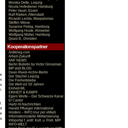
Monika Oette, Leipzig
Nicola Hofediener, Hamburg
Peter Vauel, Essen
Ralf Ripken, Altenstadt
Ricardo Lerida, Maspalomas
Steffen Weise
Susanne Fiebig, Hamburg
Wolfgang Huste, Ahrweiler
Wolfgang Müller, Hamburg
Quasi B., Dresden
Kooperationspartner
Antikrieg.com
Arbeit-Zukunft
ANF NEWS
Berlin Bulletin by Victor Grossman
BIP jetzt BLOG
Dean-Reed-Archiv-Berlin
e
Der Stachel Leipzig
in
Die Freiheitsliebe
Die Welt vor 50 Jahren
um
Einheit-ML
U-
EINHEIT & KAMPF
Egers Worte – Der Schwarze Kanal
El Cantor
t.
Hartz-IV-Nachrichten
bt
Harald Pflueger international
Hosteni – INFO (nur per eMail)
le
Informationsstelle Militarisierung
as
Infoportal f. antif. Kult. u. Polit. M/P
INFO-WELT