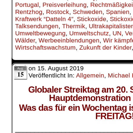
Portugal
,
Preisverleihung
,
Rechtmäßigkei
Rentzhog
,
Rostock
,
Schweden
,
Spanien
,
Kraftwerk “Datteln 4″
,
Stickoxide
,
Stickox
Talksendungen
,
Thermik
,
Ultrakapitaliste
Umweltbewegung
,
Umweltschutz
,
UN
,
Ve
Wälder
,
Werbeeinblendungen
,
Wir kämpf
Wirtschaftswachstum
,
Zukunft der Kinder
on
15. August 2019
Aug.
15
Veröffentlicht In:
Allgemein
,
Michael 
Globaler Streiktag am 20.
Hauptdemonstration i
Was das für ein Wochentag 
FREITAG
______________________________