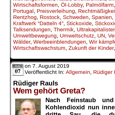
Wirtschaftsformen
,
Öl-Lobby
,
Palmölfarm
Portugal
,
Preisverleihung
,
Rechtmäßigkei
Rentzhog
,
Rostock
,
Schweden
,
Spanien
,
Kraftwerk “Datteln 4″
,
Stickoxide
,
Stickox
Talksendungen
,
Thermik
,
Ultrakapitaliste
Umweltbewegung
,
Umweltschutz
,
UN
,
Ve
Wälder
,
Werbeeinblendungen
,
Wir kämpf
Wirtschaftswachstum
,
Zukunft der Kinder
on
7. August 2019
Aug.
07
Veröffentlicht In:
Allgemein
,
Rüdiger 
Rüdiger Rauls
Wem gehört Greta?
Nach Feinstaub und
Kohlendioxid nun inner
dritte Sau, die 