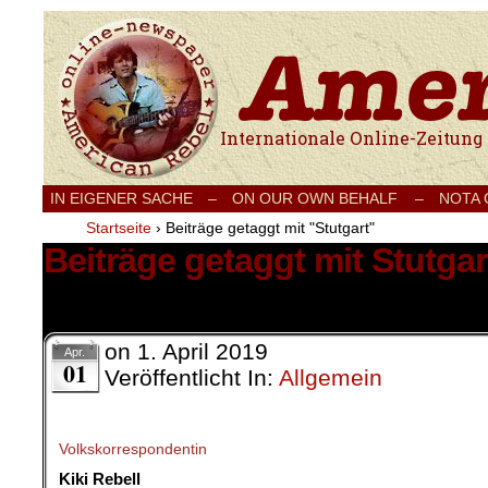
Internationale Onlinezeitung für Frieden
IN EIGENER SACHE
–
ON OUR OWN BEHALF –
NOTA
Startseite
›
Beiträge getaggt mit "Stutgart"
Beiträge getaggt mit Stutgar
8 Ergebnisse.
on
1. April 2019
Apr.
01
Veröffentlicht In:
Allgemein
Volkskorrespondentin
Kiki Rebell