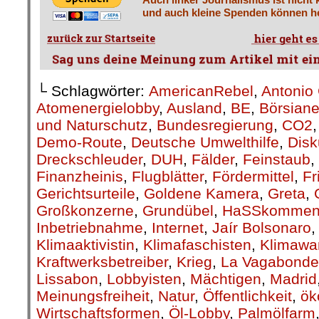
und auch kleine Spenden können he
└ Schlagwörter:
AmericanRebel
,
Antonio 
Atomenergielobby
,
Ausland
,
BE
,
Börsiane
und Naturschutz
,
Bundesregierung
,
CO2
Demo-Route
,
Deutsche Umwelthilfe
,
Disk
Dreckschleuder
,
DUH
,
Fälder
,
Feinstaub
,
Finanzheinis
,
Flugblätter
,
Fördermittel
,
Fr
Gerichtsurteile
,
Goldene Kamera
,
Greta
,
Großkonzerne
,
Grundübel
,
HaSSkommen
Inbetriebnahme
,
Internet
,
Jaír Bolsonaro
Klimaaktivistin
,
Klimafaschisten
,
Klimawa
Kraftwerksbetreiber
,
Krieg
,
La Vagabonde
Lissabon
,
Lobbyisten
,
Mächtigen
,
Madrid
Meinungsfreiheit
,
Natur
,
Öffentlichkeit
,
ök
Wirtschaftsformen
,
Öl-Lobby
,
Palmölfarm