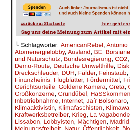
Auch linker Journalismus ist nicht
und auch kleine Spenden können he
└ Schlagwörter:
AmericanRebel
,
Antonio 
Atomenergielobby
,
Ausland
,
BE
,
Börsiane
und Naturschutz
,
Bundesregierung
,
CO2
Demo-Route
,
Deutsche Umwelthilfe
,
Disk
Dreckschleuder
,
DUH
,
Fälder
,
Feinstaub
,
Finanzheinis
,
Flugblätter
,
Fördermittel
,
Fr
Gerichtsurteile
,
Goldene Kamera
,
Greta
,
Großkonzerne
,
Grundübel
,
HaSSkommen
Inbetriebnahme
,
Internet
,
Jaír Bolsonaro
Klimaaktivistin
,
Klimafaschisten
,
Klimawa
Kraftwerksbetreiber
,
Krieg
,
La Vagabonde
Lissabon
,
Lobbyisten
,
Mächtigen
,
Madrid
Meinungsfreiheit
,
Natur
,
Öffentlichkeit
,
ök