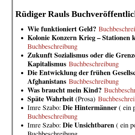
.
Rüdiger Rauls Buchveröffentli
Wie funktioniert Geld?
Buchbeschre
Kolonie Konzern Krieg – Stationen k
Buchbeschreibung
Zukunft Sozialismus oder die Grenz
Kapitalismus
Buchbeschreibung
Die Entwicklung der frühen Gesells
Afghanistans
Buchbeschreibung
Was braucht mein Kind?
Buchbesch
Späte Wahrheit
(Prosa)
Buchbeschre
Die Hintermänner
Imre Szabo:
( ein 
Buchbeschreibung
Die Unsichtbaren
Imre Szabo:
( ein p
Buchbeschreibung