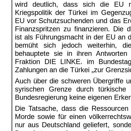
behauptete sie in ihren Antworten
Fraktion DIE LINKE. im Bundestag
Zahlungen an die Türkei „zur Grenzs
Auch über die schweren Übergriffe u
syrischen Grenze durch türkische M
Bundesregierung keine eigenen Erken
Die Tatsache, dass die Ressourcen 
Morde sowie für einen völkerrechtswi
nur aus Deutschland geliefert, son
finanziert worden sind, lässt 
Bundesregierung und der EU mit
einem neuen Licht erscheinen.
Erdoğan in Frank
Nach dem Besuch des türkischen Re