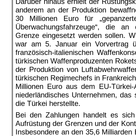
französisch-italienischen Waffenko
türkischen Waffenproduzenten Roket
der Produktion von Luftabwehrwaff
türkischen Regimechefs in Frankreich
Millionen Euro aus dem EU-Türkei-
niederländisches Unternehmen, das s
die Türkei herstellte.
Bei den Zahlungen handelt es sich
Aufrüstung der Grenzen und der Kontr
Insbesondere an den 35,6 Milliarden
wird deutlich, dass sich die EU ni
Kriegspolitik der Türkei im Gegenzu
EU vor Schutzsuchenden und das Er
Finanzspritzen zu finanzieren. Die
ist als Führungsmacht in der EU an d
bemüht sich jedoch weiterhin, di