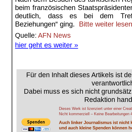
└ Schlagwörter:
AfD
,
Afrin
,
AKP
,
AKP-Büro
BagdahdiAmerikaner
,
Al-Qaida
,
Aleppo
,
A
AmericanRebel
,
Ankara
,
Anti-Daesh-Koali
Atomraketen
,
Ausland
,
Axel Gehring
,
Bag
Bodenoffensive
,
Christen
,
Dastan Jasim
,
Die Kurden. Ein Volk zwischen Unterdrüc
Ayboga
,
Erdogan
,
EU-Parlament
,
Fiete J
IS
,
ISIS
,
Ismail Küpeli
,
Israel
,
Kerem Sch
Korridor
,
Krieg
,
Kurden
,
kurdische Revolu
Michael Meyen
,
Michel Knapp
,
National
Nordirak
,
Nordsyrien
,
Nusra
,
Peter Schab
Renate Block
,
Rojava
,
Rosa Hêlîn Burç
,
Saudi-Arabien
,
Selbstverteidigungseinhei
Soldaten
,
Sozialismus
,
Sykes-Picot-Ab