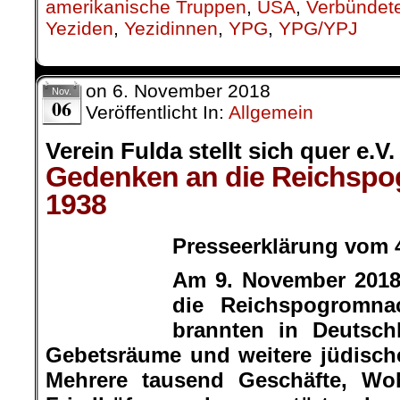
Geschäfte, Wohnungen und jüdi
zerstört oder geschändet. Ü
ermordet oder in den Suizid getr
Tagen wurden 30.000 Juden in
verschleppt. Hunderte verloren 
Leben. Dieses Novemberpogr
deutschen Faschisten verordnete
Übergang von der Diskriminieru
systematischen Verfolgung und 
Es handelte sich nicht, wie von d
einen Volksaufstand, sondern um
Shoa und zur Ermordung von s
führte.
An den darauffolgenden Tagen
wurden mehr als hundert
Brenn
männliche Juden verhaftet und