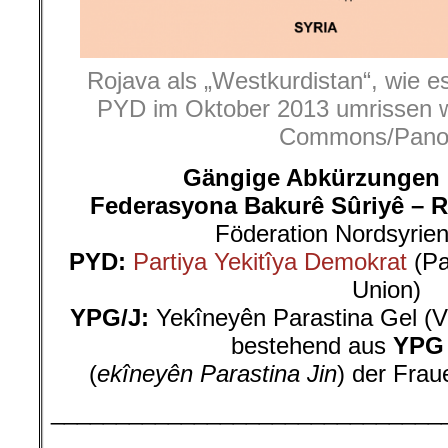
Rojava als „Westkurdistan“, wie e
PYD im Oktober 2013 umrissen w
Commons/Pano
Gängige Abkürzungen 
Federasyona Bakurê Sûriyê – R
Föderation Nordsyrien
PYD:
Partiya Yekitîya Demokrat
(Pa
Union)
YPG/J:
Yekîneyên Parastina Gel (Vo
bestehend aus
YPG
(
ekîneyên Parastina Jin
) der Frau
______________________________