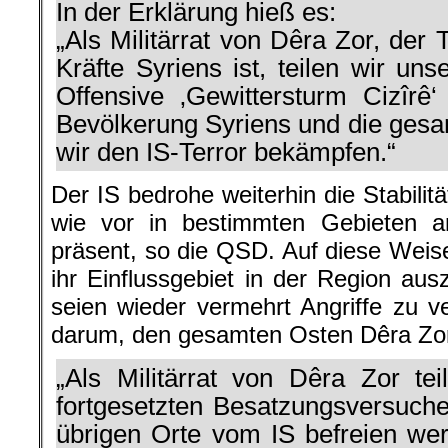
In der Erklärung hieß es:
„Als Militärrat von Dêra Zor, der
Kräfte Syriens ist, teilen wir un
Offensive ‚Gewittersturm Cizîrê‘
Bevölkerung Syriens und die ges
wir den IS-Terror bekämpfen.“
Der IS bedrohe weiterhin die Stabilit
wie vor in bestimmten Gebieten a
präsent, so die QSD. Auf diese Weise
ihr Einflussgebiet in der Region ausz
seien wieder vermehrt Angriffe zu v
darum, den gesamten Osten Dêra Zor
„Als Militärrat von Dêra Zor tei
fortgesetzten Besatzungsversuche
übrigen Orte vom IS befreien wer