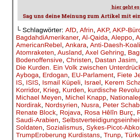
TrumpEroberung Kurdistans
,
Trunp
,
Türk
amerikanische Truppen
,
USA
,
Verbündete
Yeziden
,
Yezidinnen
,
YPG
,
YPG/YPJ
on
6. November 2018
Nov.
06
Veröffentlicht In:
Allgemein
Verein Fulda stellt sich quer e.V.
Gedenken an die Reichspo
1938
Presseerklärung vom 
Am 9. November 2018 jährt s
Reichspogromnacht von 1938.
Deutschland 1.400 Synagogen, G
jüdische Versammlungsstätt