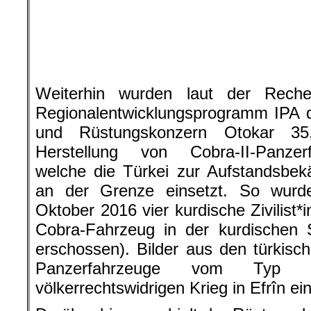
und Rüstungskonzern Otokar 35,
Herstellung von Cobra-II-Panzer
welche die Türkei zur Aufstandsbek
an der Grenze einsetzt. So wurd
Oktober 2016 vier kurdische Zivilist*
Cobra-Fahrzeug in der kurdischen 
erschossen). Bilder aus den türkis
Panzerfahrzeuge vom Typ 
völkerrechtswidrigen Krieg in Efrîn e
Darüber hinaus erhielt der Rüstungsk
anderem an der Produktion bewaffnet
30 Millionen Euro für „gepanzer
Überwachungsfahrzeuge“, die an de
Grenze eingesetzt werden sollen. Wie
war am 5. Januar ein Vorvertrag ü