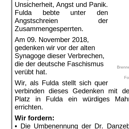
gegen jegliche Art von Rassismus au
• Eine Erklärung zu dem wirke
Danzebrink in der der Oberbür
Stadtstadtschloss
• Erinnerungstafeln an öffentlichen 
jüdisches Leben und Widerstand ge
gelebt hat.
• Die Aufarbeitung der Fuldaer Stadt
1933 bis 1945.
• Eine Gedenktafel am Bahnsteig
Christen, Sozialdemokraten, Kommu
Homosexuelle, Widerstandskämpfer d
Wir fordern weiter:
• weil die Gräueltaten des Nazi-Regi
geraten dürfen
• gerade heute, angesichts der Wahl