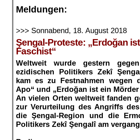
.
Meldungen:
.
>>> Sonnabend, 18. August 2018
Şengal-Proteste: „Erdoğan is
Faschist“
Weltweit wurde gestern gege
ezidischen Politikers Zekî Şengal
kam es zu Festnahmen wegen de
Apo“ und „Erdoğan ist ein Mörder
An vielen Orten weltweit fanden 
zur Verurteilung des Angriffs des
die Şengal-Region und die Erm
Politikers Zekî Şengalî am vergang
.