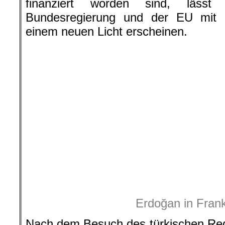
beim französischen Staatspräsident
deutlich, dass es bei dem Treff
Beziehungen“ ging.
Bitte weiter lese
s
Quelle:
AFN New
hier geht es weiter »
.
Für den Inhalt dieses Artikels ist d
verantwortlic
Dabei muss es sich nicht grundsätz
Redaktion hand
Dieses Werk ist lizenziert unter einer C
Nicht kommerziell – Keine Bearbeitungen 4.
Auch linker Journalismus ist nicht 
und auch kleine Spenden können he