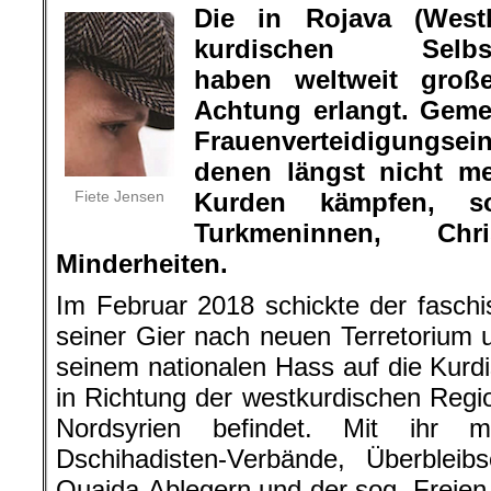
Die in Rojava (West
kurdischen Selbstve
haben weltweit groß
Achtung erlangt.
Gemei
Frauenverteidigungsei
denen längst nicht m
Fiete Jensen
Kurden kämpfen, s
Turkmeninnen, Ch
Minderheiten.
Im Februar 2018 schickte der faschis
seiner Gier nach neuen Terretorium u
seinem nationalen Hass auf die Kurd
in Richtung der westkurdischen Region
Nordsyrien befindet. Mit ihr m
Dschihadisten-Verbände, Überbleibs
Quaida-Ablegern und der sog. Freien 