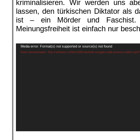
kriminalisieren. Wir werden uns ab
lassen, den türkischen Diktator als 
ist – ein Mörder und Faschist. 
Meinungsfreiheit ist einfach nur bes
.
Video-
Media error: Format(s) not supported or source(s) not found
Player
Datei herunterladen: http://anfnews.tv/files/1902-berlinde-sengale-saldr-protesto-edildi.mp4
.