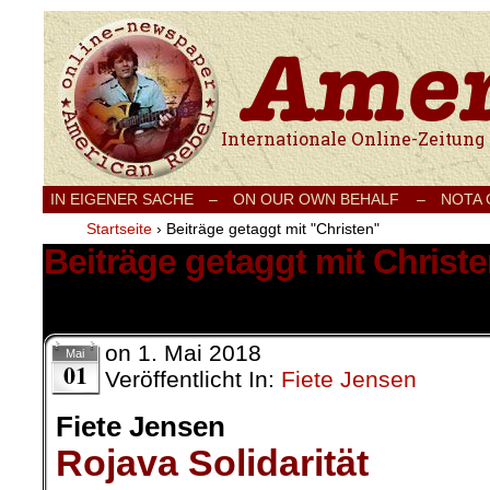
Internationale Onlinezeitung für Frieden
IN EIGENER SACHE
–
ON OUR OWN BEHALF –
NOTA
Startseite
›
Beiträge getaggt mit "Christen"
Beiträge getaggt mit Christ
6 Ergebnisse.
on
1. Mai 2018
Mai
01
Veröffentlicht In:
Fiete Jensen
Fiete Jensen
Rojava Solidarität