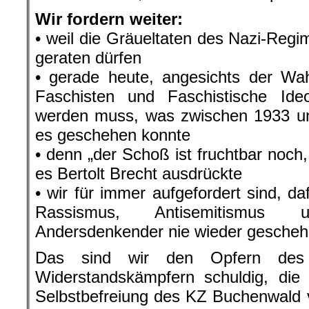
Zeichen setzen“, sagt Andreas Goerk
sich quer. In der 1275 jährigen Ges
jüdisches Leben eine besondere Rolle
Passender als das Zitat von der Au
man die Forderungen von Fulda 
beschreiben.
„Ihr tragt keine Schuld für das was p
euch schuldig, wenn es euch nicht int
.
Für den Inhalt dieses Artikels ist d
verantwortlic
Dabei muss es sich nicht grundsätz
Redaktion hand
Dieses Werk ist lizenziert unter einer C
Nicht kommerziell – Keine Bearbeitungen 4.
Auch linker Journalismus ist nicht 