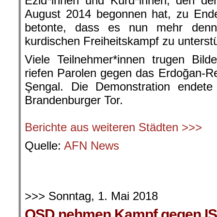
Ezid*innen und Kurd*innen, den de
August 2014 begonnen hat, zu Ende
betonte, dass es nun mehr denn
kurdischen Freiheitskampf zu unterst
Viele Teilnehmer*innen trugen Bil
riefen Parolen gegen das Erdoğan-Re
Şengal. Die Demonstration endet
Brandenburger Tor.
.
Berichte aus weiteren Städten >>>
Quelle:
AFN News
.
.
>>> Sonntag, 1. Mai 2018
QSD nehmen Kampf gegen IS 