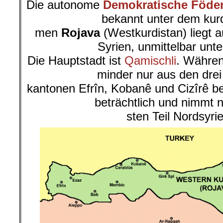
Die autonome
Demokratische Föder
bekannt unter dem kur
men
Rojava
(Westkurdistan) liegt 
Syrien, unmittelbar unte
Die Hauptstadt ist
Qamischli
. Währen
minder nur aus den dre
kantonen Efrîn, Kobanê und Cizîrê b
beträchtlich und nimmt 
sten Teil Nordsyrie