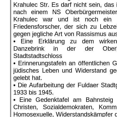
Faschisten und Faschistische Ideo
werden muss, was zwischen 1933 u
es geschehen konnte
• denn „der Schoß ist fruchtbar noch
es Bertolt Brecht ausdrückte
• wir für immer aufgefordert sind, d
Rassismus, Antisemitismus 
Andersdenkender nie wieder gescheh
Das sind wir den Opfern des
Widerstandskämpfern schuldig, die
Selbstbefreiung des KZ Buchenwald 
haben:“ Die Vernichtung des Nazism
unsere Losung. Der Aufbau einer ne
der Freiheit ist unser Ziel.“
„Gerade zum Stadtjubiläum soll 