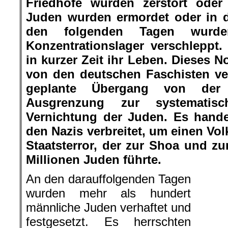
Fo
festgesetzt. Es herrschten
Unsicherheit, Angst und Panik.
Angstschreien der Zusammengesperr
Am 09. November 2018, gedenken wir
dieser Verbrechen, die der deutsche 
Wir, als Fulda stellt sich quer verb
der Forderung, an diesem Platz in 
und Gedenkareal zu errichten.
Wir fordern:
• Die Umbenennung der Dr. Danzebri
Krahulec Str. Es darf nicht sein, das
nach einem NS Oberbürgermeister
Krahulec war und ist noch ein in
Friedensforscher, der sich zu Lebze