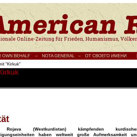
e Onlinezeitung für Frieden, Humanismus, Völkerverständigung und Kul
R OWN BEHALF –
NOTA GENERAL –
ОТ СВОЕГО ИМЕНИ
it "Kirkuk"
Kirkuk
tät
ojava (Westkurdistan) kämpfenden kurdische
idigungseinheiten haben weltweit große Aufmerksamkeit un