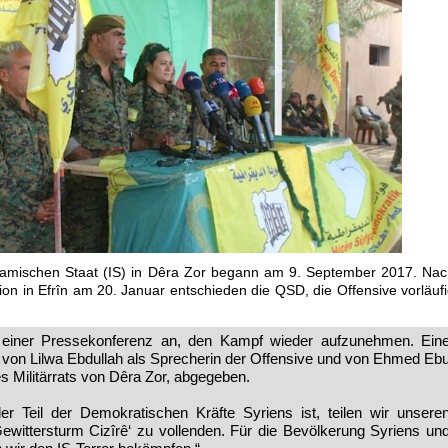
lamischen Staat (IS) in Dêra Zor begann am 9. September 2017. Na
sion in Efrîn am 20. Januar entschieden die QSD, die Offensive vorläuf
einer Pressekonferenz an, den Kampf wieder aufzunehmen. Ein
von Lilwa Ebdullah als Sprecherin der Offensive und von Ehmed Eb
Militärrats von Dêra Zor, abgegeben.
der Teil der Demokratischen Kräfte Syriens ist, teilen wir unsere
Gewittersturm Cizîrê‘ zu vollenden. Für die Bevölkerung Syriens un