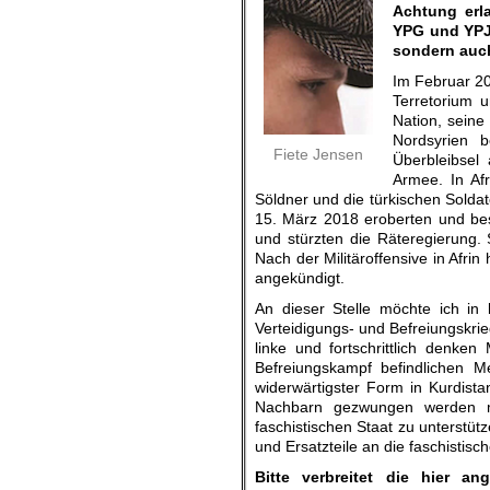
Achtung erl
YPG und YPJ
sondern auch
Im Februar 20
Terretorium 
Nation, seine
Nordsyrien b
Fiete Jensen
Überbleibsel 
Armee. In Afr
Söldner und die türkischen Solda
15. März 2018 eroberten und bes
und stürzten die Räteregierung. 
Nach der Militäroffensive in Afrin
angekündigt.
An dieser Stelle möchte ich in
Verteidigungs- und Befreiungskrie
linke und fortschrittlich denken 
Befreiungskampf befindlichen M
widerwärtigster Form in Kurdista
Nachbarn gezwungen werden mi
faschistischen Staat zu unterstütz
und Ersatzteile an die faschistisc
Bitte verbreitet die hier a