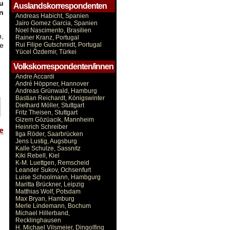
u
Auslandskorrespondenten
n
Andreas Habicht, Spanien
Jairo Gomez Garcia, Spanien
Noel Nascimento, Brasilien
n,
Rainer Kranz, Portugal
ne
Rui Filipe Gutschmidt, Portugal
Yücel Özdemir, Türkei
Volkskorrespondenten/innen
Andre Accardi
André Höppner, Hannover
Andreas Grünwald, Hamburg
Bastian Reichardt, Königswinter
Diethard Möller, Stuttgart
Fritz Theisen, Stuttgart
Gizem Gözüacik, Mannheim
Heinrich Schreiber
Ilga Röder, Saarbrücken
Jens Lustig, Augsburg
Kalle Schulze, Sassnitz
Kiki Rebell, Kiel
K-M. Luettgen, Remscheid
Leander Sukov, Ochsenfurt
Luise Schoolmann, Hambgurg
Maritta Brückner, Leipzig
Matthias Wolf, Potsdam
Max Bryan, Hamburg
Merle Lindemann, Bochum
Michael Hillerband,
Recklinghausen
H. Michael Vilsmeier, Dingolfing