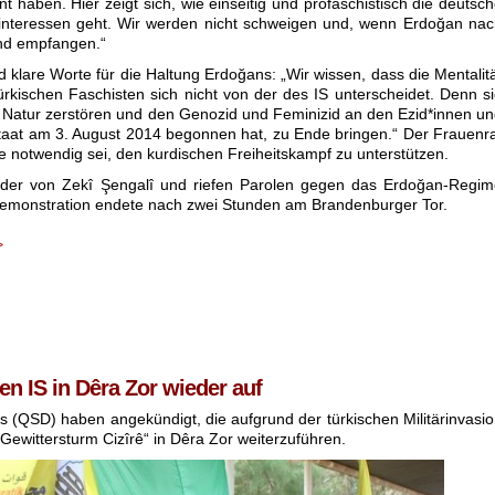
aben. Hier zeigt sich, wie einseitig und profaschistisch die deutsc
fitinteressen geht. Wir werden nicht schweigen und, wenn Erdoğan na
nd empfangen.“
klare Worte für die Haltung Erdoğans: „Wir wissen, dass die Mentalit
ürkischen Faschisten sich nicht von der des IS unterscheidet. Denn s
ie Natur zerstören und den Genozid und Feminizid an den Ezid*innen u
taat am 3. August 2014 begonnen hat, zu Ende bringen.“ Der Frauenr
e notwendig sei, den kurdischen Freiheitskampf zu unterstützen.
ilder von Zekî Şengalî und riefen Parolen gegen das Erdoğan-Regi
 Demonstration endete nach zwei Stunden am Brandenburger Tor.
>
 IS in Dêra Zor wieder auf
s (QSD) haben angekündigt, die aufgrund der türkischen Militärinvasi
„Gewittersturm Cizîrê“ in Dêra Zor weiterzuführen.