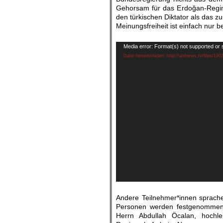
Gehorsam für das Erdoğan-Regime
den türkischen Diktator als das zu
Meinungsfreiheit ist einfach nur 
.
Video-
Media error: Format(s) not supported or 
Player
Datei herunterladen: http://anfnews.tv/files/190
.
Andere Teilnehmer*innen sprachen
Personen werden festgenommen,
Herrn Abdullah Öcalan, hochle