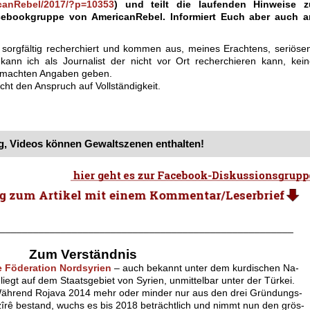
canRebel/2017/?p=10353
) und teilt die laufenden Hinweise z
cebookgruppe von AmericanRebel. Informiert Euch aber auch a
 sorgfältig recherchiert und kommen aus, meines Erachtens, seriöse
kann ich als Journalist der nicht vor Ort recherchieren kann, kei
 gemachten Angaben geben.
cht den Anspruch auf Vollständigkeit.
, Videos können Gewaltszenen enthalten!
.
_____________________________________________________
.
Zum Verständnis
 Föderation Nordsyrien
– auch bekannt unter dem kurdischen Na-
liegt auf dem Staatsgebiet von Syrien, unmittelbar unter der Türkei.
Während Rojava 2014 mehr oder minder nur aus den drei Gründungs-
îrê bestand, wuchs es bis 2018 beträchtlich und nimmt nun den grös-