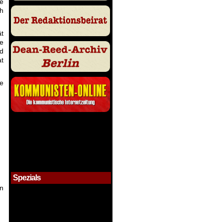
he
ch
ät
ie
nd
at
me
Spezials
on