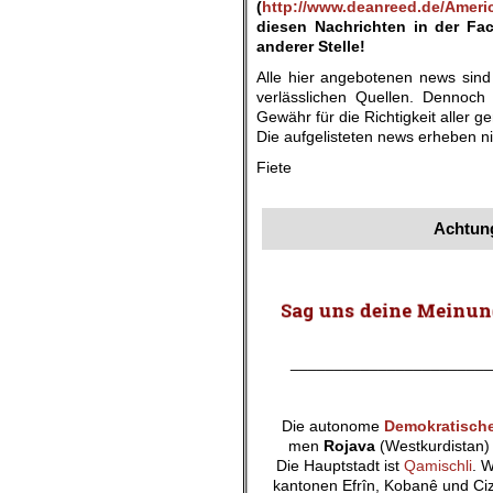
(
http://www.deanreed.de/Ameri
diesen Nachrichten in der Fa
anderer Stelle!
Alle hier angebotenen news sind
verlässlichen Quellen. Dennoch 
Gewähr für die Richtigkeit aller
Die aufgelisteten news erheben ni
Fiete
.
Achtung
_______________________
Die autonome
Demokratische
men
Rojava
(Westkurdistan) 
Die Hauptstadt ist
Qamischli
. 
kantonen Efrîn, Kobanê und Ciz