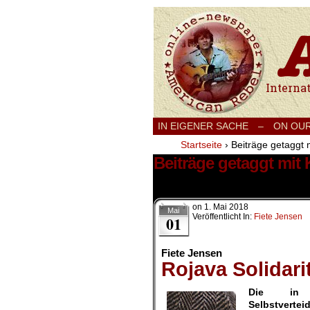
International
IN EIGENER SACHE
–
ON OU
Startseite
›
Beiträge getaggt m
Beiträge getaggt mit 
6 Ergebnisse.
on
1. Mai 2018
Mai
Veröffentlicht In:
Fiete Jensen
01
Fiete Jensen
Rojava Solidari
Die in R
Selbstverte