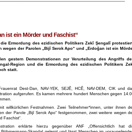
n ist ein Mörder und Faschist“
ie Ermordung des ezidischen Politikers Zekî Şengalî protestiert
n wegen der Parolen „Bijî Serok Apo“ und „Erdoğan ist ein Mörde
den gestern Demonstrationen zur Verurteilung des Angriffs de
Şengal-Region und die Ermordung des ezidischen Politikers Zek
ch statt.
e Frauenrat Dest-Dan, NAV-YEK, SEJÊ, HCÊ, NAV-DEM, CIK und da
tration aufgerufen. Es kamen mehrere hundert Menschen gegen 14.0
ammen.
 mit willkürlichen Festnahmen. Zwei Teilnehmer*innen, unter ihnen d
en der Parole „Bijî Serok Apo“ festgenommen, zwei weitere wegen d
d Faschist“.
tration erklärte hierzu gegenüber ANF „Offensichtlich hat di
 Böhmermann-Skandal gelernt und lässt Menschen im vorauseilende