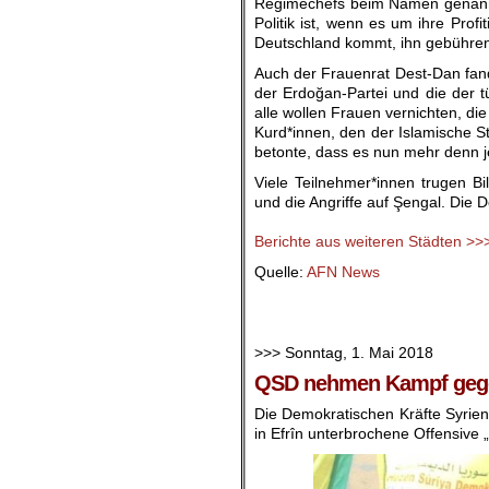
Regimechefs beim Namen genannt h
Politik ist, wenn es um ihre Pro
Deutschland kommt, ihn gebühre
Auch der Frauenrat Dest-Dan fand 
der Erdoğan-Partei und die der t
alle wollen Frauen vernichten, d
Kurd*innen, den der Islamische S
betonte, dass es nun mehr denn j
Viele Teilnehmer*innen trugen B
und die Angriffe auf Şengal. Die
.
Berichte aus weiteren Städten >>
Quelle:
AFN News
.
.
>>> Sonntag, 1. Mai 2018
QSD nehmen Kampf gegen
Die Demokratischen Kräfte Syrien
in Efrîn unterbrochene Offensive 