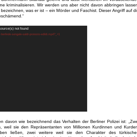
 kriminalisieren. Wir werden uns aber nicht davon abbringen lasse
 bezeichnen, was er ist – ein Mörder und Faschist. Dieser Angriff auf d
beschämend.“
source(s) not found
2-berlinde-sengale-saldr-protesto-edildi.mp4?_=1
 davon wie bezeichnend das Verhalten der Berliner Polizei ist: „Zw
 weil sie den Repräsentanten von Millionen Kurdinnen und Kurden
ben ließen, zwei weitere weil sie den Charakter des türkische