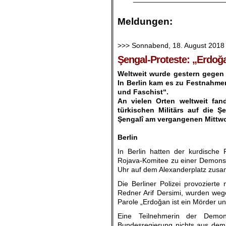
.
Meldungen:
.
>>> Sonnabend, 18. August 2018
Şengal-Proteste: „Erdoğa
Weltweit wurde gestern gegen d
In Berlin kam es zu Festnahme
und Faschist“.
An vielen Orten weltweit fan
türkischen Militärs auf die 
Şengalî am vergangenen Mittwo
.
Berlin
In Berlin hatten der kurdisch
Rojava-Komitee zu einer Demons
Uhr auf dem Alexanderplatz zus
Die Berliner Polizei provozierte
Redner Arif Dersimi, wurden weg
Parole „Erdoğan ist ein Mörder un
Eine Teilnehmerin der Demons
Bundesregierung nichts aus dem