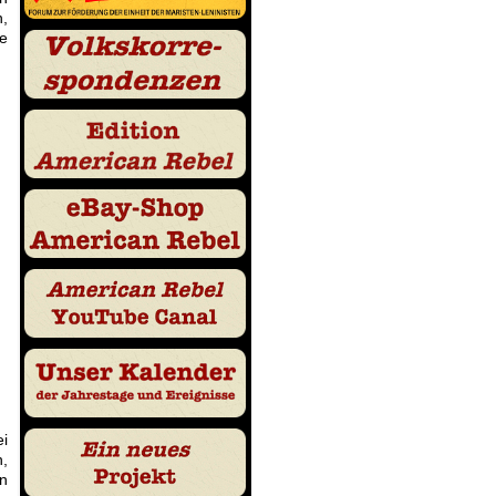
n,
ie
ei
,
n