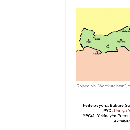
Rojava als „Westkurdistan“,
Federasyona Bakurê Sûr
PYD:
Partiya 
YPG/J:
Yekîneyên Parasti
(
ekîneyên
_______________________