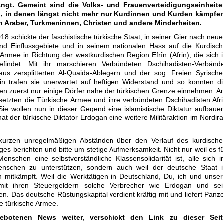
angt.
Gemeint sind die Volks- und Frauenverteidigungseinheite
, in denen längst nicht mehr nur Kurdinnen und Kurden kämpfen
 Araber, Turkmeninnen, Christen und andere Minderheiten.
18 schickte der faschistische türkische Staat, in seiner Gier nach neu
und Einflussgebiete und in seinem nationalen Hass auf die Kurdisc
 Armee in Richtung der westkurdischen Region Efrîn (Afrin), die sich 
efindet. Mit ihr marschieren Verbündeten Dschihadisten-Verbände
aus zersplitterten Al-Quaida-Ablegern und der sog. Freien Syrisch
in trafen sie unerwartet auf heftigen Widerstand und so konnten d
ten zuerst nur einige Dörfer nahe der türkischen Grenze einnehmen. 
etzten die Türkische Armee und ihre verbündeten Dschihadisten Afr
Sie wollen nun in dieser Gegend eine islamistische Diktatur aufbaue
 hat der türkische Diktator Erdogan eine weitere Militäraktion im Nordir
 kurzen unregelmäßigen Abständen über den Verlauf des kurdische
ges berichten und bitte um stetige Aufmerksamkeit. Nicht nur weil es f
Menschen eine selbstverständliche Klassensolidarität ist, alle sich 
enschen zu unterstützen, sondern auch weil der deutsche Staat i
n mitkämpft. Weil die Werktätigen in Deutschland, Du, ich und unse
t ihren Steuergeldern solche Verbrecher wie Erdogan und sei
en. Das deutsche Rüstungskapital verdient kräftig mit und liefert Panz
he türkische Armee.
ngebotenen News weiter, verschickt den Link zu dieser Seit