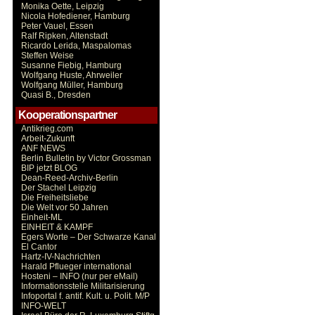
Monika Oette, Leipzig
Nicola Hofediener, Hamburg
Peter Vauel, Essen
Ralf Ripken, Altenstadt
Ricardo Lerida, Maspalomas
Steffen Weise
Susanne Fiebig, Hamburg
Wolfgang Huste, Ahrweiler
Wolfgang Müller, Hamburg
Quasi B., Dresden
Kooperationspartner
Antikrieg.com
Arbeit-Zukunft
ANF NEWS
Berlin Bulletin by Victor Grossman
BIP jetzt BLOG
Dean-Reed-Archiv-Berlin
Der Stachel Leipzig
Die Freiheitsliebe
Die Welt vor 50 Jahren
Einheit-ML
EINHEIT & KAMPF
Egers Worte – Der Schwarze Kanal
El Cantor
Hartz-IV-Nachrichten
Harald Pflueger international
Hosteni – INFO (nur per eMail)
Informationsstelle Militarisierung
Infoportal f. antif. Kult. u. Polit. M/P
INFO-WELT