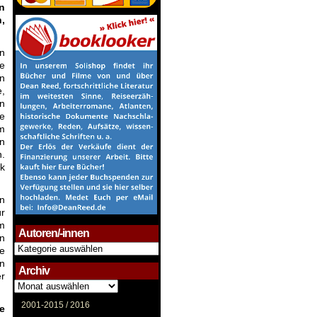
n
,
en
he
in
,
en
ie
Am
in
n.
ak
n
ür
im
Autoren/-innen
n
Autoren/-
re
innen
n
Archiv
er
Archiv
2001-2015 /
2016
e