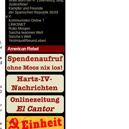
Israel Büro der R. Luxemburg Stiftg.
JusticeNow!
Kämpfer und Freunde
der Spanischen Republik 36/39
e.V.
Kommunisten Online †
LINKSNET
Roter Morgen
Sascha Iwanows Welt
Sascha’s Welt
YeniHayat/NeuesLeben
.
r
American Rebel
s
î
s
0
er
er
e
n