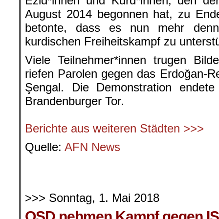
Ezid*innen und Kurd*innen, den de
August 2014 begonnen hat, zu Ende
betonte, dass es nun mehr denn
kurdischen Freiheitskampf zu unterst
Viele Teilnehmer*innen trugen Bil
riefen Parolen gegen das Erdoğan-Re
Şengal. Die Demonstration endet
Brandenburger Tor.
.
Berichte aus weiteren Städten >>>
Quelle:
AFN News
.
.
>>> Sonntag, 1. Mai 2018
QSD nehmen Kampf gegen IS 