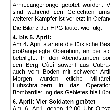
Armeeangehörige getötet worden. Vi
sind während den Gefechten um
weiterer Kämpfer ist verletzt in Gefa
Die Bilanz der HPG lautet wie folgt:
4. bis 5. April:
Am 4. April startete die türkische Be
großangelegte Operation, an der sic
beteiligte. In den Abendstunden bo
den Berg Cûdî sowohl aus Cobra-
auch vom Boden mit schwerer Artil
Morgen wurden etliche Militäre
Hubschraubern in das Operation
Bombardierung des Gebietes hielt üb
6. April: Vier Soldaten getötet
Am 6. April gegen 12.00 Uhr Ortsze