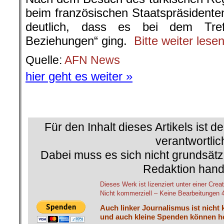
└ Schlagwörter:
AfD
,
Afrin
,
AKP
,
AKP-Büro
BagdahdiAmerikaner
,
Al-Qaida
,
Aleppo
,
A
AmericanRebel
,
Ankara
,
Anti-Daesh-Koali
Atomraketen
,
Ausland
,
Axel Gehring
,
Bag
Bodenoffensive
,
Christen
,
Dastan Jasim
,
Die Kurden. Ein Volk zwischen Unterdrüc
Ayboga
,
Erdogan
,
EU-Parlament
,
Fiete J
IS
,
ISIS
,
Ismail Küpeli
,
Israel
,
Kerem Sch
Korridor
,
Krieg
,
Kurden
,
kurdische Revolu
Michael Meyen
,
Michel Knapp
,
National
Nordirak
,
Nordsyrien
,
Nusra
,
Peter Schab
Renate Block
,
Rojava
,
Rosa Hêlîn Burç
,
Saudi-Arabien
,
Selbstverteidigungseinhei
Soldaten
,
Sozialismus
,
Sykes-Picot-Ab