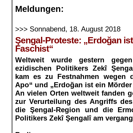
.
Meldungen:
.
>>> Sonnabend, 18. August 2018
Şengal-Proteste: „Erdoğan is
Faschist“
Weltweit wurde gestern gege
ezidischen Politikers Zekî Şengal
kam es zu Festnahmen wegen de
Apo“ und „Erdoğan ist ein Mörder
An vielen Orten weltweit fanden 
zur Verurteilung des Angriffs des
die Şengal-Region und die Erm
Politikers Zekî Şengalî am vergang
.