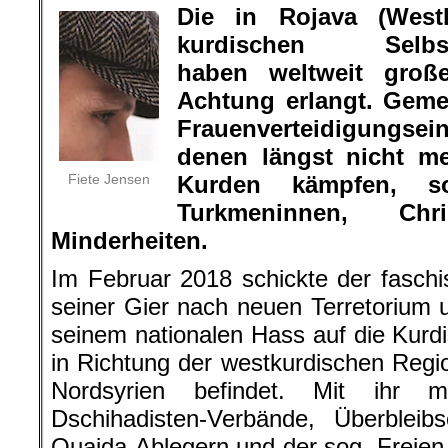
Die in Rojava (West
kurdischen Selbstve
haben weltweit groß
Achtung erlangt.
Gemei
Frauenverteidigungsei
denen längst nicht m
Fiete Jensen
Kurden kämpfen, s
Turkmeninnen, Ch
Minderheiten.
Im Februar 2018 schickte der faschis
seiner Gier nach neuen Terretorium u
seinem nationalen Hass auf die Kurd
in Richtung der westkurdischen Region
Nordsyrien befindet. Mit ihr m
Dschihadisten-Verbände, Überbleibs
Quaida-Ablegern und der sog. Freien 