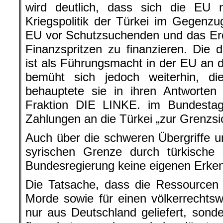
behauptete sie in ihren Antworten
Fraktion DIE LINKE. im Bundestag
Zahlungen an die Türkei „zur Grenzs
Auch über die schweren Übergriffe u
syrischen Grenze durch türkische M
Bundesregierung keine eigenen Erken
Die Tatsache, dass die Ressourcen 
Morde sowie für einen völkerrechtswi
nur aus Deutschland geliefert, son
finanziert worden sind, lässt 
Bundesregierung und der EU mit
einem neuen Licht erscheinen.
Erdoğan in Frank
Nach dem Besuch des türkischen Re