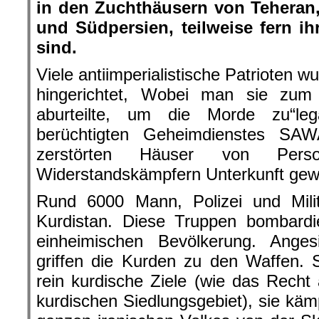
kurdischen Siedlungsgebiet), sie käm
ganzen iranischen Volkes von der Sk
und der Reaktion.“
weiter >>>
„Wieder einmal hat das Schah-R
ungeheuren Verbrechen gegen das p
Während das Regime vor kurzem
insgesamt 110 Jahren Gefängnisstrafe
zu einem Massaker der Bevölkerung
über:
Tausende Kurden wurden verhaft
Methode“ und in Konzentrations
eingelocht.
Laut dem Bericht von Herrn Ca
italienischen Rechtsanwalt, sind
Feldmilitärtribunal verurteilt und 