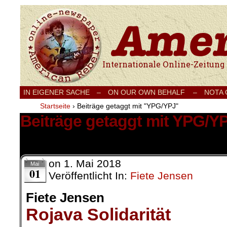
Internationale Onlinezeitung für Frieden
IN EIGENER SACHE
–
ON OUR OWN BEHALF –
NOTA
Startseite
›
Beiträge getaggt mit "YPG/YPJ"
Beiträge getaggt mit YPG/Y
5 Ergebnisse.
on
1. Mai 2018
Mai
01
Veröffentlicht In:
Fiete Jensen
Fiete Jensen
Rojava Solidarität