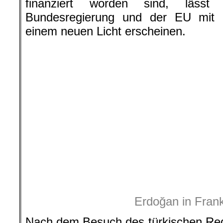
beim französischen Staatspräsident
deutlich, dass es bei dem Treff
Beziehungen“ ging.
Bitte weiter lese
s
Quelle:
AFN New
hier geht es weiter »
.
Für den Inhalt dieses Artikels ist d
verantwortlic
Dabei muss es sich nicht grundsätz
Redaktion hand
Dieses Werk ist lizenziert unter einer C
Nicht kommerziell – Keine Bearbeitungen 4.
Auch linker Journalismus ist nicht 
und auch kleine Spenden können he