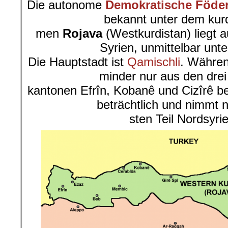
Die autonome
Demokratische Föder
bekannt unter dem kur
men
Rojava
(Westkurdistan) liegt 
Syrien, unmittelbar unte
Die Hauptstadt ist
Qamischli
. Währen
minder nur aus den dre
kantonen Efrîn, Kobanê und Cizîrê b
beträchtlich und nimmt 
sten Teil Nordsyrie