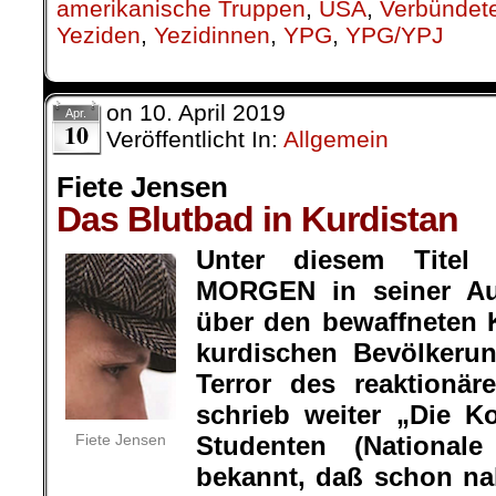
bekannt, daß schon n
in den Zuchthäusern von Teheran,
und Südpersien, teilweise fern ih
sind.
Viele antiimperialistische Patrioten 
hingerichtet, Wobei man sie zum T
aburteilte, um die Morde zu“leg
berüchtigten Geheimdienstes SAWA
zerstörten Häuser von Perso
Widerstandskämpfern Unterkunft gewä
Rund 6000 Mann, Polizei und Milit
Kurdistan. Diese Truppen bombardi
einheimischen Bevölkerung. Anges
griffen die Kurden zu den Waffen. 
rein kurdische Ziele (wie das Recht