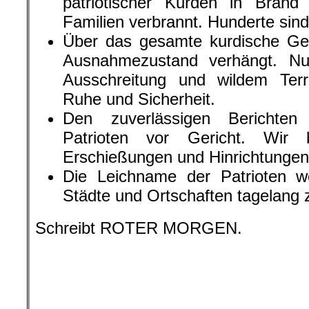
nach vielen Kriegen, nach Verfo
leben auch viele in Schweden, Frankr
und natürlich in Deutschland. Auf di
wir die Geschichte Kurdistans kenn
nicht, einen Staat zu gründen, obw
Ersten Weltkrieges das versproche
danach den kurdischen Minderheiten i
Irak und in Syrien? In den Jahren
Anführer durchgesetzt. Die bekannte
und Masud Barzani. Es gibt auch v
die Zukunft. So streben einige Org
nach einer kulturellen Autonomie, and
Unabhängigkeit.
.
VERANSTALTUNG: