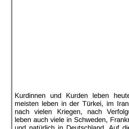
«Kampf um Rojava, Kampf
Freitag, 12. April 2019 / 1
(Christian-Albrechts-Platz (C
Informations- und Diskussionsveranst
(Ethnologin) und Ismail Küpeli (Politi
Historiker)