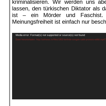
kriminalisieren. Wir werden uns ab
lassen, den türkischen Diktator als 
ist – ein Mörder und Faschist. 
Meinungsfreiheit ist einfach nur bes
.
Video-
Media error: Format(s) not supported or source(s) not found
Player
Datei herunterladen: http://anfnews.tv/files/1902-berlinde-sengale-saldr-protesto-edildi.mp4
.