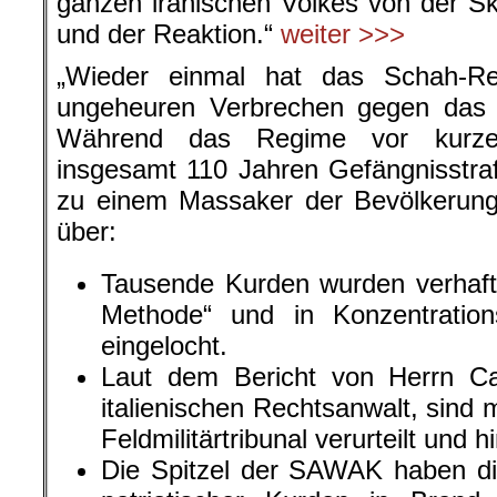
Die Spitzel der SAWAK haben di
patriotischer Kurden in Bran
Familien verbrannt. Hunderte sind
Über das gesamte kurdische Ge
Ausnahmezustand verhängt. N
Ausschreitung und wildem Terro
Ruhe und Sicherheit.
Den zuverlässigen Berichte
Patrioten vor Gericht. Wir 
Erschießungen und Hinrichtungen
Die Leichname der Patrioten w
Städte und Ortschaften tagelang z
Schreibt ROTER MORGEN.
Kurdinnen und Kurden leben heute
meisten leben in der Türkei, im Iran