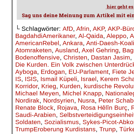
TrumpEroberung Kurdistans
,
Trunp
,
Türk
amerikanische Truppen
,
USA
,
Verbündete
Yeziden
,
Yezidinnen
,
YPG
,
YPG/YPJ
on
10. April 2019
Apr.
10
Veröffentlicht In:
Allgemein
Fiete Jensen
Das Blutbad in Kurdistan
Unter diesem Titel
MORGEN in seiner Au
über den bewaffneten 
kurdischen Bevölkeru
Terror des reaktionä
schrieb weiter „Die Ko
Fiete Jensen
Studenten (National