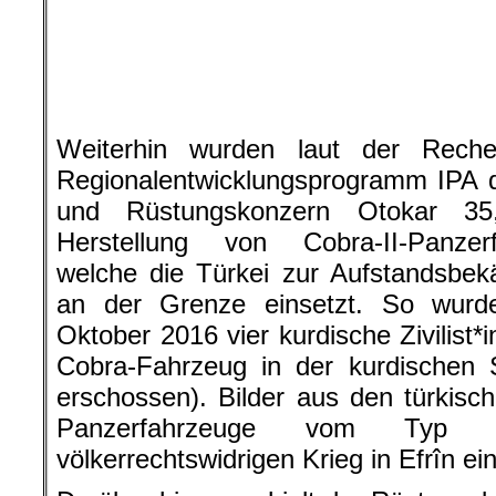
und Rüstungskonzern Otokar 35,
Herstellung von Cobra-II-Panzer
welche die Türkei zur Aufstandsbek
an der Grenze einsetzt. So wurd
Oktober 2016 vier kurdische Zivilist*
Cobra-Fahrzeug in der kurdischen 
erschossen). Bilder aus den türkis
Panzerfahrzeuge vom Typ 
völkerrechtswidrigen Krieg in Efrîn e
Darüber hinaus erhielt der Rüstungsk
anderem an der Produktion bewaffnet
30 Millionen Euro für „gepanzer
Überwachungsfahrzeuge“, die an de
Grenze eingesetzt werden sollen. Wie
war am 5. Januar ein Vorvertrag ü