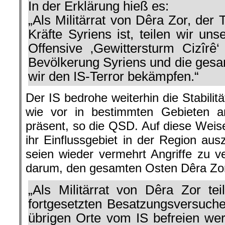
In der Erklärung hieß es:
„Als Militärrat von Dêra Zor, der
Kräfte Syriens ist, teilen wir un
Offensive ‚Gewittersturm Cizîrê‘
Bevölkerung Syriens und die ges
wir den IS-Terror bekämpfen.“
Der IS bedrohe weiterhin die Stabilit
wie vor in bestimmten Gebieten a
präsent, so die QSD. Auf diese Weise
ihr Einflussgebiet in der Region ausz
seien wieder vermehrt Angriffe zu v
darum, den gesamten Osten Dêra Zor
„Als Militärrat von Dêra Zor tei
fortgesetzten Besatzungsversuche
übrigen Orte vom IS befreien wer