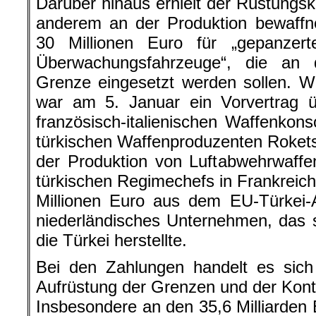
französisch-italienischen Waffenko
türkischen Waffenproduzenten Roket
der Produktion von Luftabwehrwaff
türkischen Regimechefs in Frankreich
Millionen Euro aus dem EU-Türkei-
niederländisches Unternehmen, das s
die Türkei herstellte.
Bei den Zahlungen handelt es sich
Aufrüstung der Grenzen und der Kontr
Insbesondere an den 35,6 Milliarden
wird deutlich, dass sich die EU ni
Kriegspolitik der Türkei im Gegenzu
EU vor Schutzsuchenden und das Er
Finanzspritzen zu finanzieren. Die
ist als Führungsmacht in der EU an d
bemüht sich jedoch weiterhin, di