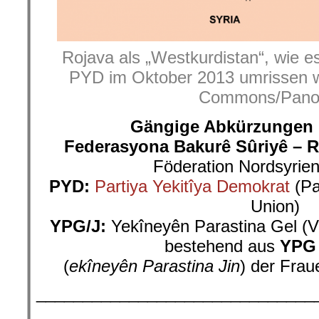
Rojava als „Westkurdistan“, wie e
PYD im Oktober 2013 umrissen w
Commons/Pano
Gängige Abkürzungen 
Federasyona Bakurê Sûriyê – R
Föderation Nordsyrien
PYD:
Partiya Yekitîya Demokrat
(Pa
Union)
YPG/J:
Yekîneyên Parastina Gel (Vo
bestehend aus
YPG
(
ekîneyên Parastina Jin
) der Frau
______________________________