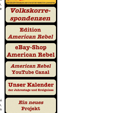
n,
ie
ei
,
n