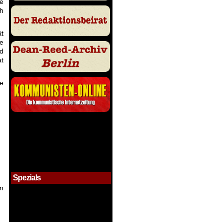
he
ch
ät
ie
nd
at
me
Spezials
on