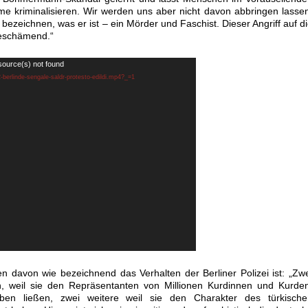
 kriminalisieren. Wir werden uns aber nicht davon abbringen lasse
 bezeichnen, was er ist – ein Mörder und Faschist. Dieser Angriff auf d
beschämend.“
source(s) not found
2-berlinde-sengale-saldr-protesto-edildi.mp4?_=1
 davon wie bezeichnend das Verhalten der Berliner Polizei ist: „Zw
 weil sie den Repräsentanten von Millionen Kurdinnen und Kurden
ben ließen, zwei weitere weil sie den Charakter des türkische