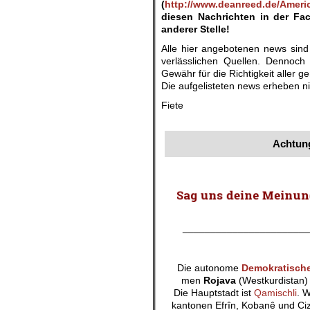
(
http://www.deanreed.de/Ameri
diesen Nachrichten in der Fa
anderer Stelle!
Alle hier angebotenen news sind
verlässlichen Quellen. Dennoch 
Gewähr für die Richtigkeit aller
Die aufgelisteten news erheben ni
Fiete
.
Achtung
_______________________
Die autonome
Demokratische
men
Rojava
(Westkurdistan) 
Die Hauptstadt ist
Qamischli
. 
kantonen Efrîn, Kobanê und Ciz