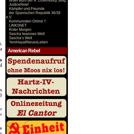
Israel Büro der R. Luxemburg Stiftg.
JusticeNow!
Kämpfer und Freunde
der Spanischen Republik 36/39
e.V.
Kommunisten Online †
LINKSNET
Roter Morgen
Sascha Iwanows Welt
Sascha’s Welt
YeniHayat/NeuesLeben
.
r
American Rebel
s
î
s
0
er
er
e
n