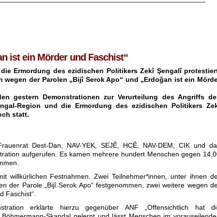
n ist ein Mörder und Faschist“
ie Ermordung des ezidischen Politikers Zekî Şengalî protestiert
n wegen der Parolen „Bijî Serok Apo“ und „Erdoğan ist ein Mörde
den gestern Demonstrationen zur Verurteilung des Angriffs de
Şengal-Region und die Ermordung des ezidischen Politikers Zek
ch statt.
e Frauenrat Dest-Dan, NAV-YEK, SEJÊ, HCÊ, NAV-DEM, CIK und da
tration aufgerufen. Es kamen mehrere hundert Menschen gegen 14.0
ammen.
 mit willkürlichen Festnahmen. Zwei Teilnehmer*innen, unter ihnen d
en der Parole „Bijî Serok Apo“ festgenommen, zwei weitere wegen d
d Faschist“.
tration erklärte hierzu gegenüber ANF „Offensichtlich hat di
 Böhmermann-Skandal gelernt und lässt Menschen im vorauseilende