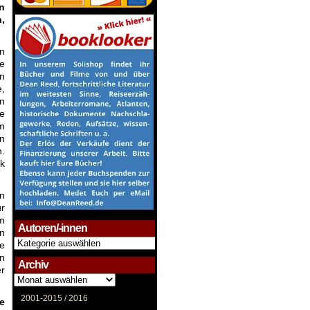
n
,
en
he
in
,
en
ie
Am
in
n.
ak
n
ür
im
Autoren/-innen
n
Autoren/-
re
innen
n
Archiv
er
Archiv
2001-2015 /
2016
e