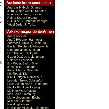
u
Auslandskorrespondenten
n
Andreas Habicht, Spanien
Jairo Gomez Garcia, Spanien
Noel Nascimento, Brasilien
n,
Rainer Kranz, Portugal
ne
Rui Filipe Gutschmidt, Portugal
Yücel Özdemir, Türkei
Volkskorrespondenten/innen
Andre Accardi
André Höppner, Hannover
Andreas Grünwald, Hamburg
Bastian Reichardt, Königswinter
Diethard Möller, Stuttgart
Fritz Theisen, Stuttgart
Gizem Gözüacik, Mannheim
Heinrich Schreiber
Ilga Röder, Saarbrücken
Jens Lustig, Augsburg
Kalle Schulze, Sassnitz
Kiki Rebell, Kiel
K-M. Luettgen, Remscheid
Leander Sukov, Ochsenfurt
Luise Schoolmann, Hambgurg
Maritta Brückner, Leipzig
Matthias Wolf, Potsdam
Max Bryan, Hamburg
Merle Lindemann, Bochum
Michael Hillerband,
Recklinghausen
H. Michael Vilsmeier, Dingolfing