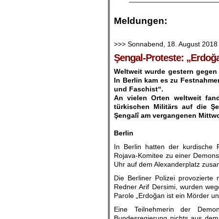
.
Meldungen:
.
>>> Sonnabend, 18. August 2018
Şengal-Proteste: „Erdoğa
Weltweit wurde gestern gegen d
In Berlin kam es zu Festnahme
und Faschist“.
An vielen Orten weltweit fan
türkischen Militärs auf die 
Şengalî am vergangenen Mittwo
.
Berlin
In Berlin hatten der kurdisch
Rojava-Komitee zu einer Demons
Uhr auf dem Alexanderplatz zus
Die Berliner Polizei provozierte
Redner Arif Dersimi, wurden weg
Parole „Erdoğan ist ein Mörder un
Eine Teilnehmerin der Demons
Bundesregierung nichts aus dem