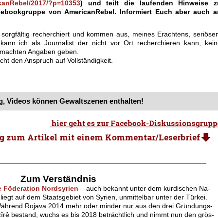
canRebel/2017/?p=10353
) und teilt die laufenden Hinweise z
cebookgruppe von AmericanRebel. Informiert Euch aber auch a
 sorgfältig recherchiert und kommen aus, meines Erachtens, seriöse
kann ich als Journalist der nicht vor Ort recherchieren kann, kei
 gemachten Angaben geben.
cht den Anspruch auf Vollständigkeit.
, Videos können Gewaltszenen enthalten!
.
_____________________________________________________
.
Zum Verständnis
 Föderation Nordsyrien
– auch bekannt unter dem kurdischen Na-
liegt auf dem Staatsgebiet von Syrien, unmittelbar unter der Türkei.
Während Rojava 2014 mehr oder minder nur aus den drei Gründungs-
îrê bestand, wuchs es bis 2018 beträchtlich und nimmt nun den grös-