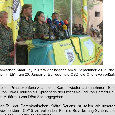
lamischen Staat (IS) in Dêra Zor begann am 9. September 2017. Na
sion in Efrîn am 20. Januar entschieden die QSD, die Offensive vorläuf
einer Pressekonferenz an, den Kampf wieder aufzunehmen. Ein
von Lilwa Ebdullah als Sprecherin der Offensive und von Ehmed Eb
Militärrats von Dêra Zor, abgegeben.
der Teil der Demokratischen Kräfte Syriens ist, teilen wir unsere
Gewittersturm Cizîrê‘ zu vollenden. Für die Bevölkerung Syriens un