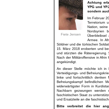
Achtung erl
YPG und YPJ
sondern auch
Im Februar 20
Terretorium 
Nation, seine
Nordsyrien b
Fiete Jensen
Überbleibsel 
Armee. In Afr
Söldner und die türkischen Solda
15. März 2018 eroberten und bes
und stürzten die Räteregierung. 
Nach der Militäroffensive in Afrin
angekündigt.
An dieser Stelle möchte ich in
Verteidigungs- und Befreiungskrie
linke und fortschrittlich denken 
Befreiungskampf befindlichen M
widerwärtigster Form in Kurdista
Nachbarn gezwungen werden mi
faschistischen Staat zu unterstütz
und Ersatzteile an die faschistisc
Bitte verbreitet die hier a