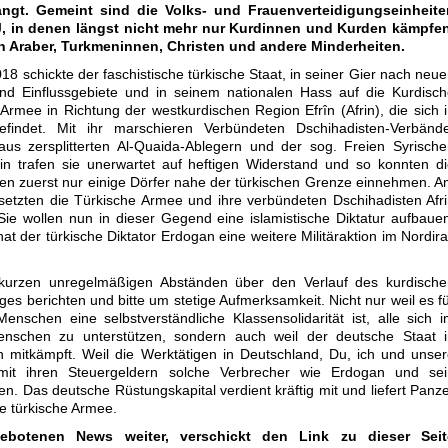
angt.
Gemeint sind die Volks- und Frauenverteidigungseinheite
, in denen längst nicht mehr nur Kurdinnen und Kurden kämpfen
 Araber, Turkmeninnen, Christen und andere Minderheiten.
18 schickte der faschistische türkische Staat, in seiner Gier nach neu
und Einflussgebiete und in seinem nationalen Hass auf die Kurdisc
 Armee in Richtung der westkurdischen Region Efrîn (Afrin), die sich 
efindet. Mit ihr marschieren Verbündeten Dschihadisten-Verbände
aus zersplitterten Al-Quaida-Ablegern und der sog. Freien Syrisch
in trafen sie unerwartet auf heftigen Widerstand und so konnten d
ten zuerst nur einige Dörfer nahe der türkischen Grenze einnehmen. 
etzten die Türkische Armee und ihre verbündeten Dschihadisten Afr
Sie wollen nun in dieser Gegend eine islamistische Diktatur aufbaue
 hat der türkische Diktator Erdogan eine weitere Militäraktion im Nordir
 kurzen unregelmäßigen Abständen über den Verlauf des kurdische
ges berichten und bitte um stetige Aufmerksamkeit. Nicht nur weil es f
Menschen eine selbstverständliche Klassensolidarität ist, alle sich 
enschen zu unterstützen, sondern auch weil der deutsche Staat i
n mitkämpft. Weil die Werktätigen in Deutschland, Du, ich und unse
t ihren Steuergeldern solche Verbrecher wie Erdogan und sei
en. Das deutsche Rüstungskapital verdient kräftig mit und liefert Panz
he türkische Armee.
ngebotenen News weiter, verschickt den Link zu dieser Seit