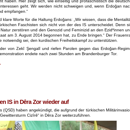
aben. Hier zeigt sich, wie einseitig und profaschistisch die deutsc
fitinteressen geht. Wir werden nicht schweigen und, wenn Erdoğan na
nd empfangen.“
klare Worte für die Haltung Erdoğans: „Wir wissen, dass die Mentalit
ürkischen Faschisten sich nicht von der des IS unterscheidet. Denn s
ie Natur zerstören und den Genozid und Feminizid an den Ezid*innen u
taat am 3. August 2014 begonnen hat, zu Ende bringen.“ Der Frauenr
e notwendig sei, den kurdischen Freiheitskampf zu unterstützen.
ilder von Zekî Şengalî und riefen Parolen gegen das Erdoğan-Regi
 Demonstration endete nach zwei Stunden am Brandenburger Tor.
>
 IS in Dêra Zor wieder auf
s (QSD) haben angekündigt, die aufgrund der türkischen Militärinvasi
„Gewittersturm Cizîrê“ in Dêra Zor weiterzuführen.