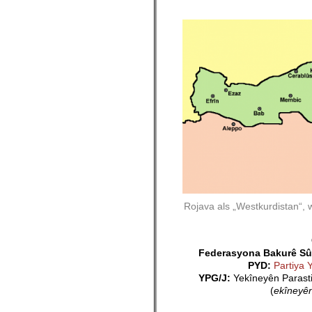
Rojava als „Westkurdistan“,
Federasyona Bakurê Sûr
PYD:
Partiya 
YPG/J:
Yekîneyên Parasti
(
ekîneyên
_______________________