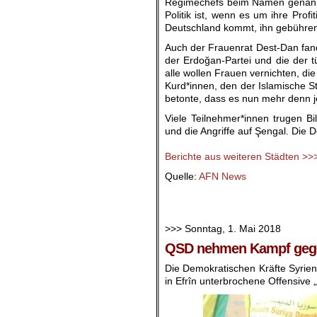
Regimechefs beim Namen genannt h
Politik ist, wenn es um ihre Pro
Deutschland kommt, ihn gebühre
Auch der Frauenrat Dest-Dan fand 
der Erdoğan-Partei und die der t
alle wollen Frauen vernichten, d
Kurd*innen, den der Islamische S
betonte, dass es nun mehr denn j
Viele Teilnehmer*innen trugen B
und die Angriffe auf Şengal. Die
.
Berichte aus weiteren Städten >>
Quelle:
AFN News
.
.
>>> Sonntag, 1. Mai 2018
QSD nehmen Kampf gegen
Die Demokratischen Kräfte Syrien
in Efrîn unterbrochene Offensive 