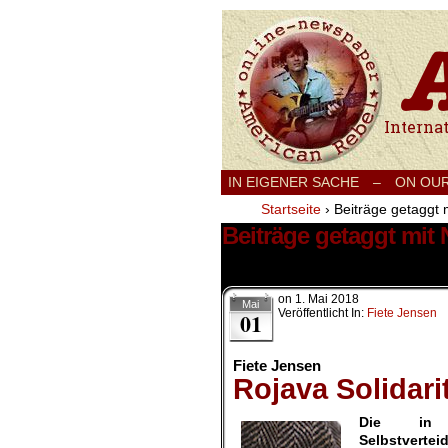
International
IN EIGENER SACHE
–
ON OU
Startseite
›
Beiträge getaggt m
Beiträge getaggt mit N
5 Ergebnisse.
on
1. Mai 2018
Mai
Veröffentlicht In:
Fiete Jensen
01
Fiete Jensen
Rojava Solidari
Die in R
Selbstverte