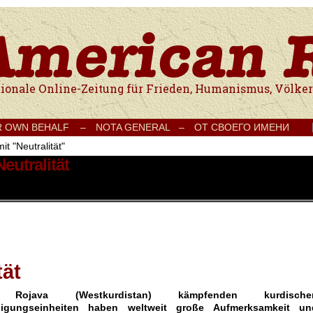
e Onlinezeitung für Frieden, Humanismus, Völkerverständigung und Kul
R OWN BEHALF –
NOTA GENERAL –
ОТ СВОЕГО ИМЕНИ
it "Neutralität"
eutralität
tät
ojava (Westkurdistan) kämpfenden kurdische
idigungseinheiten haben weltweit große Aufmerksamkeit un