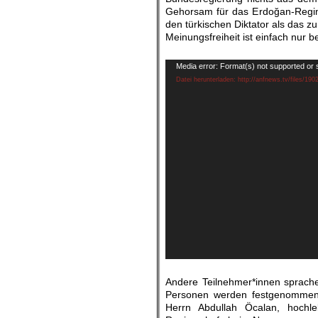
Gehorsam für das Erdoğan-Regime
den türkischen Diktator als das zu
Meinungsfreiheit ist einfach nur 
.
Video-
Media error: Format(s) not supported or 
Player
Datei herunterladen: http://anfnews.tv/files/190
.
Andere Teilnehmer*innen sprachen
Personen werden festgenommen,
Herrn Abdullah Öcalan, hochle