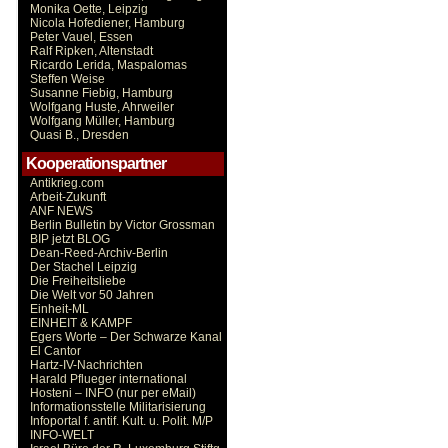
Monika Oette, Leipzig
Nicola Hofediener, Hamburg
Peter Vauel, Essen
Ralf Ripken, Altenstadt
Ricardo Lerida, Maspalomas
Steffen Weise
Susanne Fiebig, Hamburg
Wolfgang Huste, Ahrweiler
Wolfgang Müller, Hamburg
Quasi B., Dresden
Kooperationspartner
Antikrieg.com
Arbeit-Zukunft
ANF NEWS
Berlin Bulletin by Victor Grossman
BIP jetzt BLOG
Dean-Reed-Archiv-Berlin
Der Stachel Leipzig
Die Freiheitsliebe
Die Welt vor 50 Jahren
Einheit-ML
EINHEIT & KAMPF
Egers Worte – Der Schwarze Kanal
El Cantor
Hartz-IV-Nachrichten
Harald Pflueger international
Hosteni – INFO (nur per eMail)
Informationsstelle Militarisierung
Infoportal f. antif. Kult. u. Polit. M/P
INFO-WELT