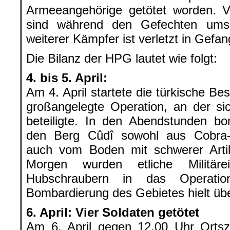
Armeeangehörige getötet worden. Vi
sind während den Gefechten um
weiterer Kämpfer ist verletzt in Gefa
Die Bilanz der HPG lautet wie folgt:
4. bis 5. April:
Am 4. April startete die türkische Be
großangelegte Operation, an der sic
beteiligte. In den Abendstunden bo
den Berg Cûdî sowohl aus Cobra-
auch vom Boden mit schwerer Artil
Morgen wurden etliche Militäre
Hubschraubern in das Operation
Bombardierung des Gebietes hielt üb
6. April: Vier Soldaten getötet
Am 6. April gegen 12.00 Uhr Ortsze