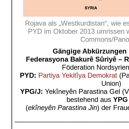
Rojava als „Westkurdistan“, wie e
PYD im Oktober 2013 umrissen w
Commons/Pano
Gängige Abkürzungen 
Federasyona Bakurê Sûriyê – R
Föderation Nordsyrien
PYD:
Partiya Yekitîya Demokrat
(Pa
Union)
YPG/J:
Yekîneyên Parastina Gel (Vo
bestehend aus
YPG
(
ekîneyên Parastina Jin
) der Frau
______________________________