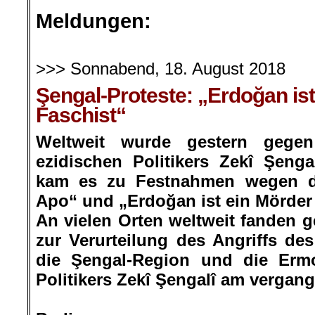
.
Meldungen:
.
>>> Sonnabend, 18. August 2018
Şengal-Proteste: „Erdoğan is
Faschist“
Weltweit wurde gestern gege
ezidischen Politikers Zekî Şengal
kam es zu Festnahmen wegen de
Apo“ und „Erdoğan ist ein Mörder
An vielen Orten weltweit fanden 
zur Verurteilung des Angriffs des
die Şengal-Region und die Erm
Politikers Zekî Şengalî am vergang
.