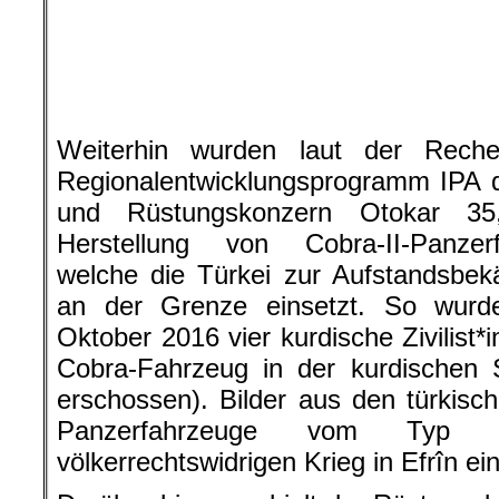
und Rüstungskonzern Otokar 35,
Herstellung von Cobra-II-Panzer
welche die Türkei zur Aufstandsbek
an der Grenze einsetzt. So wurd
Oktober 2016 vier kurdische Zivilist*
Cobra-Fahrzeug in der kurdischen 
erschossen). Bilder aus den türkis
Panzerfahrzeuge vom Typ 
völkerrechtswidrigen Krieg in Efrîn e
Darüber hinaus erhielt der Rüstungsk
anderem an der Produktion bewaffnet
30 Millionen Euro für „gepanzer
Überwachungsfahrzeuge“, die an de
Grenze eingesetzt werden sollen. Wie
war am 5. Januar ein Vorvertrag ü