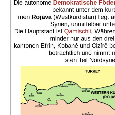
Die autonome
Demokratische Föder
bekannt unter dem kur
men
Rojava
(Westkurdistan) liegt 
Syrien, unmittelbar unte
Die Hauptstadt ist
Qamischli
. Währen
minder nur aus den dre
kantonen Efrîn, Kobanê und Cizîrê b
beträchtlich und nimmt 
sten Teil Nordsyrie