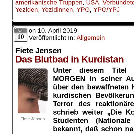
bekannt, daß schon n
in den Zuchthäusern von Teheran,
und Südpersien, teilweise fern ih
sind.
Viele antiimperialistische Patrioten 
hingerichtet, Wobei man sie zum T
aburteilte, um die Morde zu“leg
berüchtigten Geheimdienstes SAWA
zerstörten Häuser von Perso
Widerstandskämpfern Unterkunft gewä
Rund 6000 Mann, Polizei und Milit
Kurdistan. Diese Truppen bombardi
einheimischen Bevölkerung. Anges
griffen die Kurden zu den Waffen. 
rein kurdische Ziele (wie das Recht