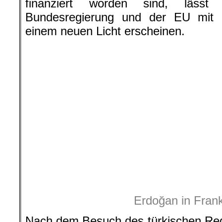
beim französischen Staatspräsident
deutlich, dass es bei dem Treff
Beziehungen“ ging.
Bitte weiter lese
s
Quelle:
AFN New
hier geht es weiter »
.
Für den Inhalt dieses Artikels ist d
verantwortlic
Dabei muss es sich nicht grundsätz
Redaktion hand
Dieses Werk ist lizenziert unter einer C
Nicht kommerziell – Keine Bearbeitungen 4.
Auch linker Journalismus ist nicht 
und auch kleine Spenden können he