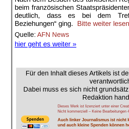
└ Schlagwörter:
AfD
,
Afrin
,
AKP
,
AKP-Büro
BagdahdiAmerikaner
,
Al-Qaida
,
Aleppo
,
A
AmericanRebel
,
Ankara
,
Anti-Daesh-Koali
Atomraketen
,
Ausland
,
Axel Gehring
,
Bag
Bodenoffensive
,
Christen
,
Dastan Jasim
,
Die Kurden. Ein Volk zwischen Unterdrüc
Ayboga
,
Erdogan
,
EU-Parlament
,
Fiete J
IS
,
ISIS
,
Ismail Küpeli
,
Israel
,
Kerem Sch
Korridor
,
Krieg
,
Kurden
,
kurdische Revolu
Michael Meyen
,
Michel Knapp
,
National
Nordirak
,
Nordsyrien
,
Nusra
,
Peter Schab
Renate Block
,
Rojava
,
Rosa Hêlîn Burç
,
Saudi-Arabien
,
Selbstverteidigungseinhei
Soldaten
,
Sozialismus
,
Sykes-Picot-Ab