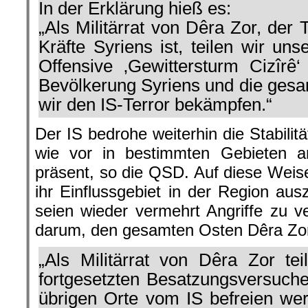
In der Erklärung hieß es:
„Als Militärrat von Dêra Zor, der
Kräfte Syriens ist, teilen wir un
Offensive ‚Gewittersturm Cizîrê‘
Bevölkerung Syriens und die ges
wir den IS-Terror bekämpfen.“
Der IS bedrohe weiterhin die Stabilit
wie vor in bestimmten Gebieten a
präsent, so die QSD. Auf diese Weise
ihr Einflussgebiet in der Region ausz
seien wieder vermehrt Angriffe zu v
darum, den gesamten Osten Dêra Zor
„Als Militärrat von Dêra Zor tei
fortgesetzten Besatzungsversuche
übrigen Orte vom IS befreien wer