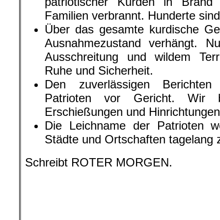
nach vielen Kriegen, nach Verfo
leben auch viele in Schweden, Frankr
und natürlich in Deutschland. Auf di
wir die Geschichte Kurdistans kenn
nicht, einen Staat zu gründen, obw
Ersten Weltkrieges das versproche
danach den kurdischen Minderheiten i
Irak und in Syrien? In den Jahren
Anführer durchgesetzt. Die bekannte
und Masud Barzani. Es gibt auch v
die Zukunft. So streben einige Org
nach einer kulturellen Autonomie, and
Unabhängigkeit.
.
VERANSTALTUNG: