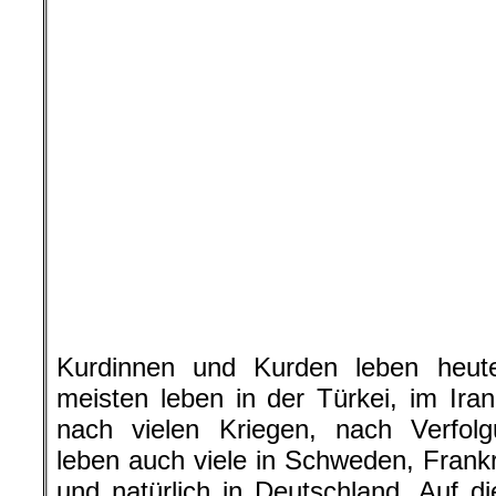
«Kampf um Rojava, Kampf
Freitag, 12. April 2019 / 1
(Christian-Albrechts-Platz (C
Informations- und Diskussionsveranst
(Ethnologin) und Ismail Küpeli (Politi
Historiker)