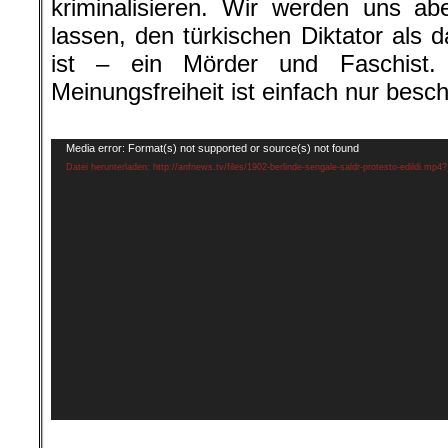
kriminalisieren. Wir werden uns ab
lassen, den türkischen Diktator als 
ist – ein Mörder und Faschist. 
Meinungsfreiheit ist einfach nur bes
.
Video-
Media error: Format(s) not supported or source(s) not found
Player
Datei herunterladen: http://anfnews.tv/files/1902-berlinde-sengale-saldr-protesto-edildi.mp4
.