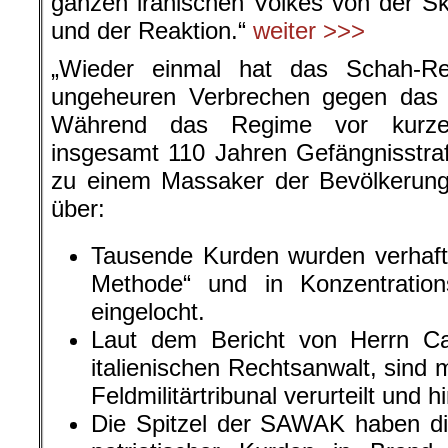
Die Spitzel der SAWAK haben di
patriotischer Kurden in Bran
Familien verbrannt. Hunderte sind
Über das gesamte kurdische Ge
Ausnahmezustand verhängt. N
Ausschreitung und wildem Terro
Ruhe und Sicherheit.
Den zuverlässigen Berichte
Patrioten vor Gericht. Wir 
Erschießungen und Hinrichtungen
Die Leichname der Patrioten w
Städte und Ortschaften tagelang z
Schreibt ROTER MORGEN.
Kurdinnen und Kurden leben heute
meisten leben in der Türkei, im Iran