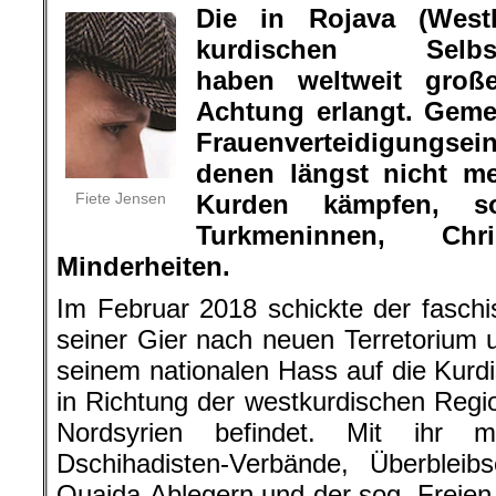
Die in Rojava (West
kurdischen Selbstve
haben weltweit groß
Achtung erlangt.
Gemei
Frauenverteidigungsei
denen längst nicht m
Fiete Jensen
Kurden kämpfen, s
Turkmeninnen, Ch
Minderheiten.
Im Februar 2018 schickte der faschis
seiner Gier nach neuen Terretorium u
seinem nationalen Hass auf die Kurd
in Richtung der westkurdischen Region
Nordsyrien befindet. Mit ihr m
Dschihadisten-Verbände, Überbleibs
Quaida-Ablegern und der sog. Freien 