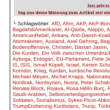
TrumpEroberung Kurdistans
,
Trunp
,
Türk
amerikanische Truppen
,
USA
,
Verbündete
Yeziden
,
Yezidinnen
,
YPG
,
YPG/YPJ
on
10. April 2019
Apr.
10
Veröffentlicht In:
Allgemein
Fiete Jensen
Das Blutbad in Kurdistan
Unter diesem Titel
MORGEN in seiner Au
über den bewaffneten 
kurdischen Bevölkeru
Terror des reaktionä
schrieb weiter „Die Ko
Fiete Jensen
Studenten (National