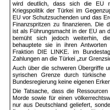
behauptete sie in ihren Antworten
Fraktion DIE LINKE. im Bundestag
Zahlungen an die Türkei „zur Grenzs
Auch über die schweren Übergriffe u
syrischen Grenze durch türkische M
Bundesregierung keine eigenen Erken
Die Tatsache, dass die Ressourcen 
Morde sowie für einen völkerrechtswi
nur aus Deutschland geliefert, son
finanziert worden sind, lässt 
Bundesregierung und der EU mit
einem neuen Licht erscheinen.
Erdoğan in Frank
Nach dem Besuch des türkischen Re