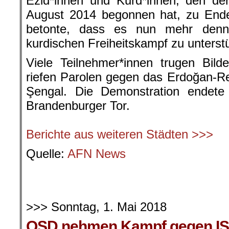
Ezid*innen und Kurd*innen, den de
August 2014 begonnen hat, zu Ende
betonte, dass es nun mehr denn
kurdischen Freiheitskampf zu unterst
Viele Teilnehmer*innen trugen Bil
riefen Parolen gegen das Erdoğan-Re
Şengal. Die Demonstration endet
Brandenburger Tor.
.
Berichte aus weiteren Städten >>>
Quelle:
AFN News
.
.
>>> Sonntag, 1. Mai 2018
QSD nehmen Kampf gegen IS 