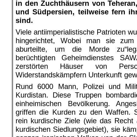
kurdischen Siedlungsgebiet), sie käm
ganzen iranischen Volkes von der Sk
und der Reaktion.“
weiter >>>
„Wieder einmal hat das Schah-R
ungeheuren Verbrechen gegen das p
Während das Regime vor kurzem
insgesamt 110 Jahren Gefängnisstrafe
zu einem Massaker der Bevölkerung
über:
Tausende Kurden wurden verhaft
Methode“ und in Konzentrations
eingelocht.
Laut dem Bericht von Herrn Ca
italienischen Rechtsanwalt, sind
Feldmilitärtribunal verurteilt und 