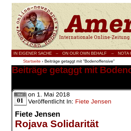
Internationale Onlinezeitung für Frieden
IN EIGENER SACHE
–
ON OUR OWN BEHALF –
NOTA
Startseite
›
Beiträge getaggt mit "Bodenoffensive"
Beiträge getaggt mit Boden
5 Ergebnisse.
on
1. Mai 2018
Mai
01
Veröffentlicht In:
Fiete Jensen
Fiete Jensen
Rojava Solidarität