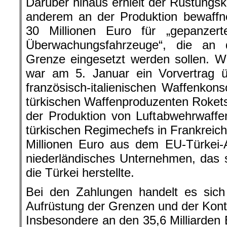
französisch-italienischen Waffenko
türkischen Waffenproduzenten Roket
der Produktion von Luftabwehrwaff
türkischen Regimechefs in Frankreich
Millionen Euro aus dem EU-Türkei-
niederländisches Unternehmen, das s
die Türkei herstellte.
Bei den Zahlungen handelt es sich
Aufrüstung der Grenzen und der Kontr
Insbesondere an den 35,6 Milliarden
wird deutlich, dass sich die EU ni
Kriegspolitik der Türkei im Gegenzu
EU vor Schutzsuchenden und das Er
Finanzspritzen zu finanzieren. Die
ist als Führungsmacht in der EU an d
bemüht sich jedoch weiterhin, di