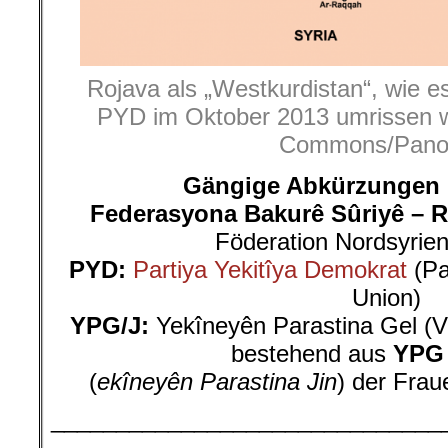
Rojava als „Westkurdistan“, wie e
PYD im Oktober 2013 umrissen w
Commons/Pano
Gängige Abkürzungen 
Federasyona Bakurê Sûriyê – R
Föderation Nordsyrien
PYD:
Partiya Yekitîya Demokrat
(Pa
Union)
YPG/J:
Yekîneyên Parastina Gel (Vo
bestehend aus
YPG
(
ekîneyên Parastina Jin
) der Frau
______________________________