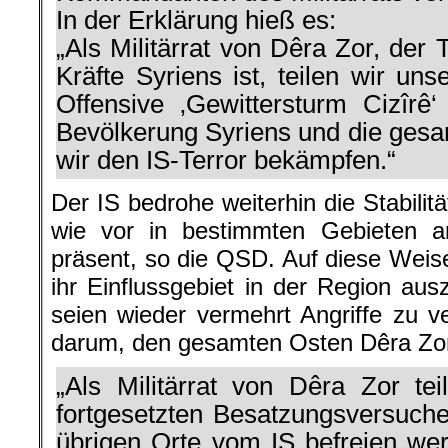
In der Erklärung hieß es:
„Als Militärrat von Dêra Zor, der
Kräfte Syriens ist, teilen wir un
Offensive ‚Gewittersturm Cizîrê‘
Bevölkerung Syriens und die ges
wir den IS-Terror bekämpfen.“
Der IS bedrohe weiterhin die Stabilit
wie vor in bestimmten Gebieten a
präsent, so die QSD. Auf diese Weise
ihr Einflussgebiet in der Region ausz
seien wieder vermehrt Angriffe zu v
darum, den gesamten Osten Dêra Zor
„Als Militärrat von Dêra Zor tei
fortgesetzten Besatzungsversuche
übrigen Orte vom IS befreien wer