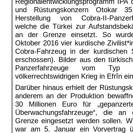
Regionalentwicklungsprogramm IPA 
und Rüstungskonzern Otokar 35,
Herstellung von Cobra-II-Panzer
welche die Türkei zur Aufstandsbek
an der Grenze einsetzt. So wurd
Oktober 2016 vier kurdische Zivilist*
Cobra-Fahrzeug in der kurdischen 
erschossen). Bilder aus den türkis
Panzerfahrzeuge vom Typ 
völkerrechtswidrigen Krieg in Efrîn e
Darüber hinaus erhielt der Rüstungsk
anderem an der Produktion bewaffnet
30 Millionen Euro für „gepanzer
Überwachungsfahrzeuge“, die an de
Grenze eingesetzt werden sollen. Wie
war am 5. Januar ein Vorvertrag ü