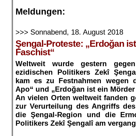
.
Meldungen:
.
>>> Sonnabend, 18. August 2018
Şengal-Proteste: „Erdoğan is
Faschist“
Weltweit wurde gestern gege
ezidischen Politikers Zekî Şengal
kam es zu Festnahmen wegen de
Apo“ und „Erdoğan ist ein Mörder
An vielen Orten weltweit fanden 
zur Verurteilung des Angriffs des
die Şengal-Region und die Erm
Politikers Zekî Şengalî am vergang
.