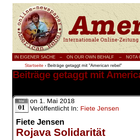
Internationale Onlinezeitung für Frieden
IN EIGENER SACHE
–
ON OUR OWN BEHALF –
NOTA
Startseite
›
Beiträge getaggt mit "American rebel"
Beiträge getaggt mit Americ
41 Ergebnisse.
on
1. Mai 2018
Mai
01
Veröffentlicht In:
Fiete Jensen
Fiete Jensen
Rojava Solidarität