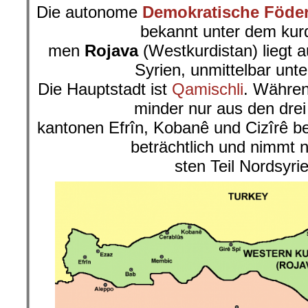
Die autonome
Demokratische Föder
bekannt unter dem kur
men
Rojava
(Westkurdistan) liegt 
Syrien, unmittelbar unte
Die Hauptstadt ist
Qamischli
. Währen
minder nur aus den dre
kantonen Efrîn, Kobanê und Cizîrê b
beträchtlich und nimmt 
sten Teil Nordsyrie