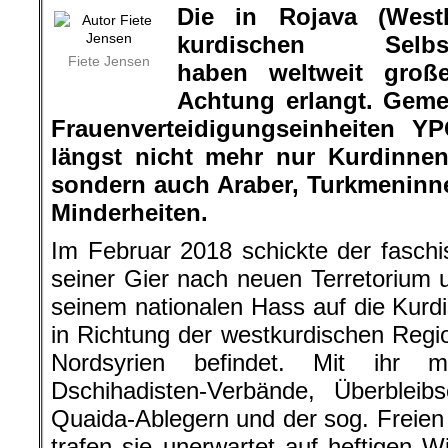
Die in Rojava (West
kurdischen Selbstve
Fiete Jensen
haben weltweit groß
Achtung erlangt.
Gemei
Frauenverteidigungseinheiten 
längst nicht mehr nur Kurdinne
sondern auch Araber, Turkmeninn
Minderheiten.
Im Februar 2018 schickte der faschis
seiner Gier nach neuen Terretorium u
seinem nationalen Hass auf die Kurd
in Richtung der westkurdischen Region
Nordsyrien befindet. Mit ihr m
Dschihadisten-Verbände, Überbleibs
Quaida-Ablegern und der sog. Freien 
trafen sie unerwartet auf heftigen 