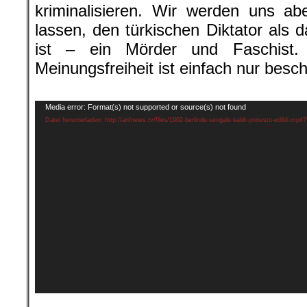
kriminalisieren. Wir werden uns ab
lassen, den türkischen Diktator als 
ist – ein Mörder und Faschist. 
Meinungsfreiheit ist einfach nur bes
.
Video-
Media error: Format(s) not supported or source(s) not found
Player
Datei herunterladen: http://anfnews.tv/files/1902-berlinde-sengale-saldr-protesto-edildi.mp4
.