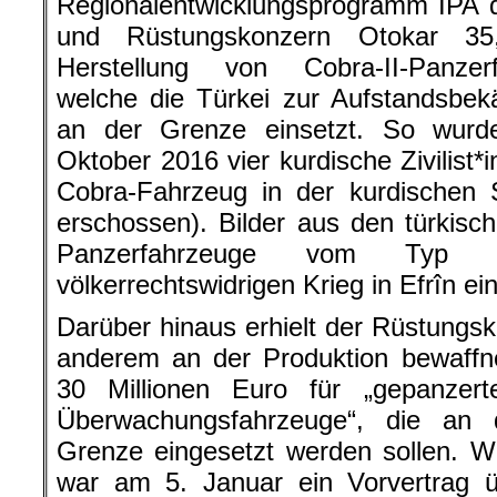
Regionalentwicklungsprogramm IPA 
und Rüstungskonzern Otokar 35,
Herstellung von Cobra-II-Panzer
welche die Türkei zur Aufstandsbek
an der Grenze einsetzt. So wurd
Oktober 2016 vier kurdische Zivilist*
Cobra-Fahrzeug in der kurdischen 
erschossen). Bilder aus den türkis
Panzerfahrzeuge vom Typ 
völkerrechtswidrigen Krieg in Efrîn e
Darüber hinaus erhielt der Rüstungsk
anderem an der Produktion bewaffnet
30 Millionen Euro für „gepanzer
Überwachungsfahrzeuge“, die an de
Grenze eingesetzt werden sollen. Wie
war am 5. Januar ein Vorvertrag ü