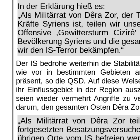
In der Erklärung hieß es:
„Als Militärrat von Dêra Zor, der
Kräfte Syriens ist, teilen wir un
Offensive ‚Gewittersturm Cizîrê‘
Bevölkerung Syriens und die ges
wir den IS-Terror bekämpfen.“
Der IS bedrohe weiterhin die Stabilit
wie vor in bestimmten Gebieten a
präsent, so die QSD. Auf diese Weise
ihr Einflussgebiet in der Region ausz
seien wieder vermehrt Angriffe zu v
darum, den gesamten Osten Dêra Zor
„Als Militärrat von Dêra Zor tei
fortgesetzten Besatzungsversuche
übrigen Orte vom IS befreien wer