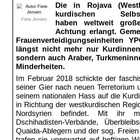
Die in Rojava (West
kurdischen Selbstve
Fiete Jensen
haben weltweit groß
Achtung erlangt.
Gemei
Frauenverteidigungseinheiten 
längst nicht mehr nur Kurdinne
sondern auch Araber, Turkmeninn
Minderheiten.
Im Februar 2018 schickte der faschis
seiner Gier nach neuen Terretorium u
seinem nationalen Hass auf die Kurd
in Richtung der westkurdischen Region
Nordsyrien befindet. Mit ihr m
Dschihadisten-Verbände, Überbleibs
Quaida-Ablegern und der sog. Freien 
trafen sie unerwartet auf heftigen 