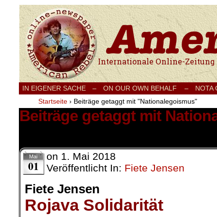
Internationale Onlinezeitung für Frieden
IN EIGENER SACHE
–
ON OUR OWN BEHALF –
NOTA
Startseite
›
Beiträge getaggt mit "Nationalegoismus"
Beiträge getaggt mit Natio
7 Ergebnisse.
on
1. Mai 2018
Mai
01
Veröffentlicht In:
Fiete Jensen
Fiete Jensen
Rojava Solidarität