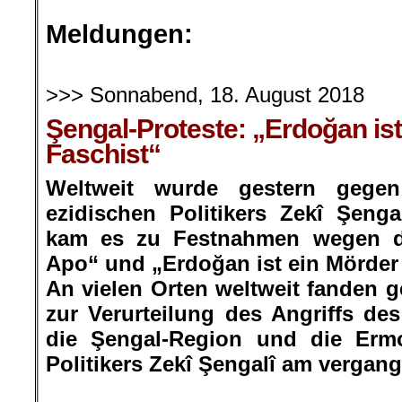
.
Meldungen:
.
>>> Sonnabend, 18. August 2018
Şengal-Proteste: „Erdoğan is
Faschist“
Weltweit wurde gestern gege
ezidischen Politikers Zekî Şengal
kam es zu Festnahmen wegen de
Apo“ und „Erdoğan ist ein Mörder
An vielen Orten weltweit fanden 
zur Verurteilung des Angriffs des
die Şengal-Region und die Erm
Politikers Zekî Şengalî am vergang
.