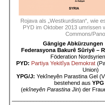
Rojava als „Westkurdistan“, wie e
PYD im Oktober 2013 umrissen w
Commons/Pano
Gängige Abkürzungen 
Federasyona Bakurê Sûriyê – R
Föderation Nordsyrien
PYD:
Partiya Yekitîya Demokrat
(Pa
Union)
YPG/J:
Yekîneyên Parastina Gel (Vo
bestehend aus
YPG
(
ekîneyên Parastina Jin
) der Frau
______________________________