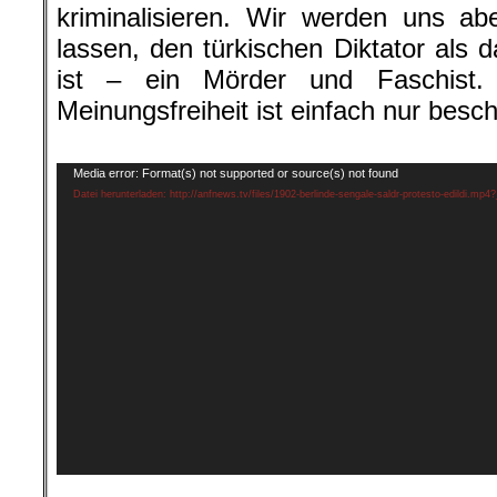
kriminalisieren. Wir werden uns ab
lassen, den türkischen Diktator als 
ist – ein Mörder und Faschist. 
Meinungsfreiheit ist einfach nur bes
.
Video-
Media error: Format(s) not supported or source(s) not found
Player
Datei herunterladen: http://anfnews.tv/files/1902-berlinde-sengale-saldr-protesto-edildi.mp4
.