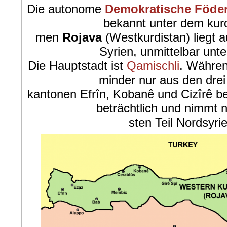
Die autonome
Demokratische Föder
bekannt unter dem kur
men
Rojava
(Westkurdistan) liegt 
Syrien, unmittelbar unte
Die Hauptstadt ist
Qamischli
. Währen
minder nur aus den dre
kantonen Efrîn, Kobanê und Cizîrê b
beträchtlich und nimmt 
sten Teil Nordsyrie