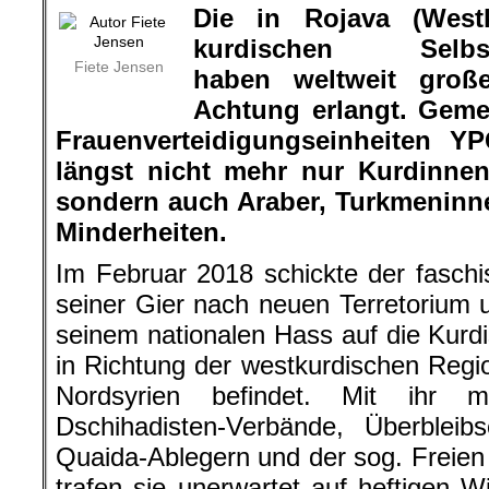
Die in Rojava (West
kurdischen Selbstve
Fiete Jensen
haben weltweit groß
Achtung erlangt.
Gemei
Frauenverteidigungseinheiten 
längst nicht mehr nur Kurdinne
sondern auch Araber, Turkmeninn
Minderheiten.
Im Februar 2018 schickte der faschis
seiner Gier nach neuen Terretorium u
seinem nationalen Hass auf die Kurd
in Richtung der westkurdischen Region
Nordsyrien befindet. Mit ihr m
Dschihadisten-Verbände, Überbleibs
Quaida-Ablegern und der sog. Freien 
trafen sie unerwartet auf heftigen 