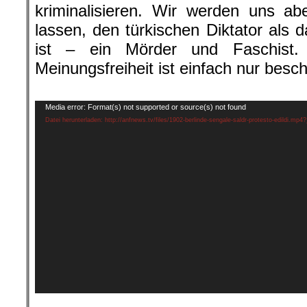
kriminalisieren. Wir werden uns ab
lassen, den türkischen Diktator als 
ist – ein Mörder und Faschist. 
Meinungsfreiheit ist einfach nur bes
.
Video-
Media error: Format(s) not supported or source(s) not found
Player
Datei herunterladen: http://anfnews.tv/files/1902-berlinde-sengale-saldr-protesto-edildi.mp4
.