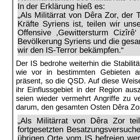
In der Erklärung hieß es:
„Als Militärrat von Dêra Zor, der
Kräfte Syriens ist, teilen wir un
Offensive ‚Gewittersturm Cizîrê‘
Bevölkerung Syriens und die ges
wir den IS-Terror bekämpfen.“
Der IS bedrohe weiterhin die Stabilit
wie vor in bestimmten Gebieten a
präsent, so die QSD. Auf diese Weise
ihr Einflussgebiet in der Region ausz
seien wieder vermehrt Angriffe zu v
darum, den gesamten Osten Dêra Zor
„Als Militärrat von Dêra Zor tei
fortgesetzten Besatzungsversuche
übrigen Orte vom IS befreien wer