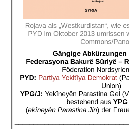
Rojava als „Westkurdistan“, wie e
PYD im Oktober 2013 umrissen w
Commons/Pano
Gängige Abkürzungen 
Federasyona Bakurê Sûriyê – R
Föderation Nordsyrien
PYD:
Partiya Yekitîya Demokrat
(Pa
Union)
YPG/J:
Yekîneyên Parastina Gel (Vo
bestehend aus
YPG
(
ekîneyên Parastina Jin
) der Frau
______________________________