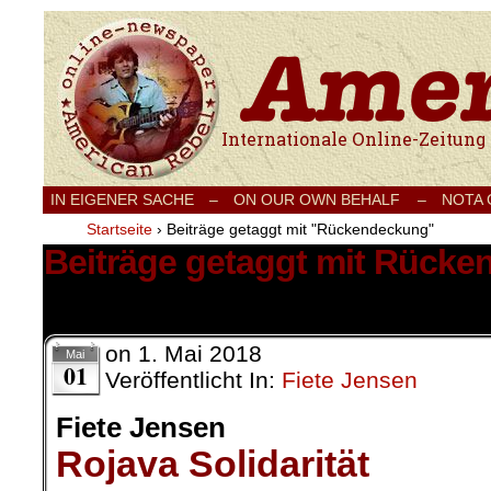
Internationale Onlinezeitung für Frieden
IN EIGENER SACHE
–
ON OUR OWN BEHALF –
NOTA
Startseite
›
Beiträge getaggt mit "Rückendeckung"
Beiträge getaggt mit Rück
5 Ergebnisse.
on
1. Mai 2018
Mai
01
Veröffentlicht In:
Fiete Jensen
Fiete Jensen
Rojava Solidarität