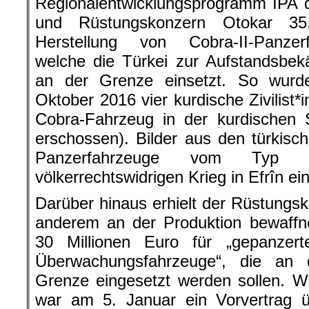
Regionalentwicklungsprogramm IPA 
und Rüstungskonzern Otokar 35,
Herstellung von Cobra-II-Panzer
welche die Türkei zur Aufstandsbek
an der Grenze einsetzt. So wurd
Oktober 2016 vier kurdische Zivilist*
Cobra-Fahrzeug in der kurdischen 
erschossen). Bilder aus den türkis
Panzerfahrzeuge vom Typ 
völkerrechtswidrigen Krieg in Efrîn e
Darüber hinaus erhielt der Rüstungsk
anderem an der Produktion bewaffnet
30 Millionen Euro für „gepanzer
Überwachungsfahrzeuge“, die an de
Grenze eingesetzt werden sollen. Wie
war am 5. Januar ein Vorvertrag ü