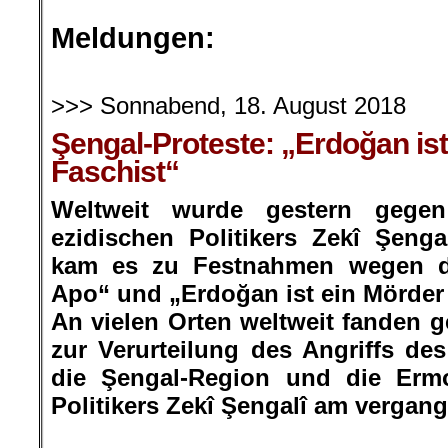
.
Meldungen:
.
>>> Sonnabend, 18. August 2018
Şengal-Proteste: „Erdoğan is
Faschist“
Weltweit wurde gestern gege
ezidischen Politikers Zekî Şengal
kam es zu Festnahmen wegen de
Apo“ und „Erdoğan ist ein Mörder
An vielen Orten weltweit fanden 
zur Verurteilung des Angriffs des
die Şengal-Region und die Erm
Politikers Zekî Şengalî am vergang
.