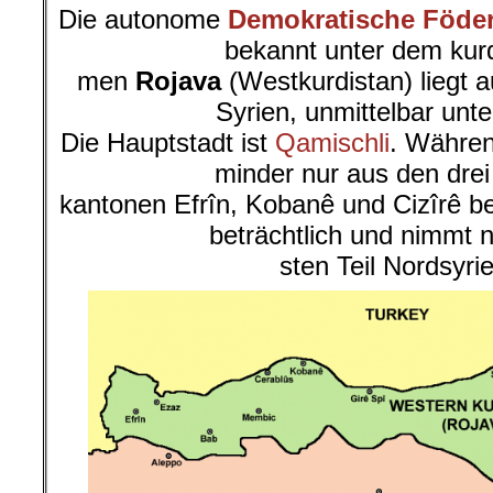
Die autonome
Demokratische Föder
bekannt unter dem kur
men
Rojava
(Westkurdistan) liegt 
Syrien, unmittelbar unte
Die Hauptstadt ist
Qamischli
. Währen
minder nur aus den dre
kantonen Efrîn, Kobanê und Cizîrê b
beträchtlich und nimmt 
sten Teil Nordsyrie