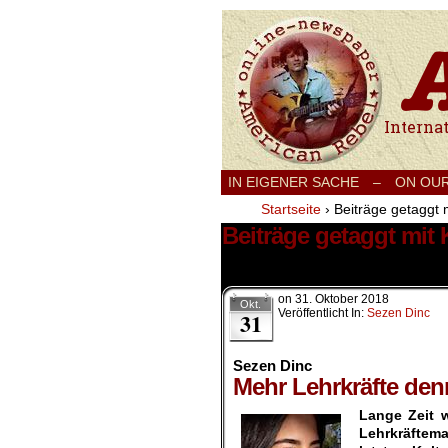
International
IN EIGENER SACHE
–
ON OU
Startseite
›
Beiträge getaggt 
Beiträge getaggt mit 
1 Ergebnis.
on
31. Oktober 2018
Okt.
Veröffentlicht In:
Sezen Dinc
31
Sezen Dinc
Mehr Lehrkräfte den
Lange Zeit w
Lehrkräftema