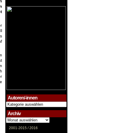
n
n
t
er
ll
s
f
um
t
n
ch
r
e
Autoren/-innen
Autoren/-
innen
Archiv
Archiv
2001-2015 /
2016