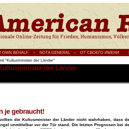
e Onlinezeitung für Frieden, Humanismus, Völkerverständigung und Kul
R OWN BEHALF –
NOTA GENERAL –
ОТ СВОЕГО ИМЕНИ
mit "Kultusminister der Länder"
Kultusminister der Länder
n je gebraucht!
ollten die Kultusminister der Länder nicht wahrhaben, dass de
ngel unmittelbar vor der Tür stand. Die letzten Prognosen bei de