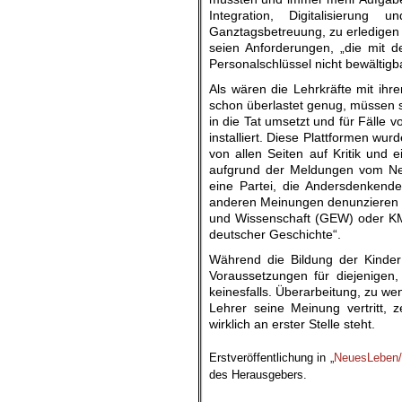
Integration, Digitalisierung
Ganztagsbetreuung, zu erledigen 
seien Anforderungen, „die mit
Personalschlüssel nicht bewältigba
Als wären die Lehrkräfte mit ihr
schon überlastet genug, müssen s
in die Tat umsetzt und für Fälle v
installiert. Diese Plattformen w
von allen Seiten auf Kritik und 
aufgrund der Meldungen vom Net
eine Partei, die Andersdenkende
anderen Meinungen denunzieren k
und Wissenschaft (GEW) oder KMK
deutscher Geschichte“.
Während die Bildung der Kinder
Voraussetzungen für diejenigen,
keinesfalls. Überarbeitung, zu w
Lehrer seine Meinung vertritt,
wirklich an erster Stelle steht.
.
Erstveröffentlichung in „
NeuesLeben/
des Herausgebers.
.