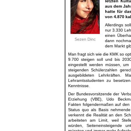
letzten Kul
aus dem Jahr
hatte für d
von 4.870 kal
Allerdings so
nur 3.330 Lehr
einen Überha
Sezen Dinc
dann nochmal
dem Markt gib
Man fragt sich wie die KMK so opt
9.700 steigen soll und bis 203
eingestellt werden müssen, um
steigenden Schülerzahlen gerec
ausgebildeten Lehrkräften. Ma
Lehramtsstudenten zu besetzen
Kenntnisse.
Der Bundesvorsitzende der Verb
Erziehung (VBE), Udo Beckma
Fakten folgendermaßen auf den 
Status quo als Basis nehmende
verkennt die Realität an den Sch
arbeiteten am Limit, weil Stell
würden, Seiteneinsteigende unt
müssten und immer mehr Aufgaben