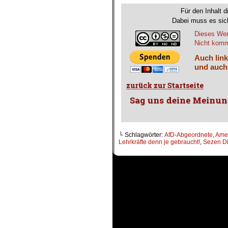
Für den Inhalt d
Dabei muss es sich
Dieses Wer
Nicht komme
Auch link
und auch
└ Schlagwörter:
AfD-Abgeordnete
,
Amer
Lehrkräfte denn je gebraucht!
,
Sezen D