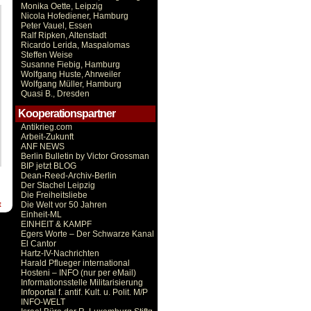
Monika Oette, Leipzig
Nicola Hofediener, Hamburg
Peter Vauel, Essen
Ralf Ripken, Altenstadt
Ricardo Lerida, Maspalomas
Steffen Weise
Susanne Fiebig, Hamburg
Wolfgang Huste, Ahrweiler
Wolfgang Müller, Hamburg
Quasi B., Dresden
Kooperationspartner
Antikrieg.com
Arbeit-Zukunft
ANF NEWS
Berlin Bulletin by Victor Grossman
BIP jetzt BLOG
Dean-Reed-Archiv-Berlin
Der Stachel Leipzig
Die Freiheitsliebe
Die Welt vor 50 Jahren
t
Einheit-ML
EINHEIT & KAMPF
Egers Worte – Der Schwarze Kanal
El Cantor
Hartz-IV-Nachrichten
Harald Pflueger international
Hosteni – INFO (nur per eMail)
Informationsstelle Militarisierung
Infoportal f. antif. Kult. u. Polit. M/P
INFO-WELT