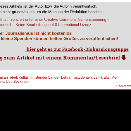
ieses Artikels ist der Autor bzw. die Autorin verantwortlich.
 nicht grundsätzlich um die Meinung der Redaktion handeln.
k ist lizenziert unter einer Creative Commons Namensnennung –
rziell – Keine Bearbeitungen 4.0 International Lizenz.
er Journalismus ist nicht kostenlos
 kleine Spenden können helfen Großes zu veröffentlichen!
ican rebel
,
Kultusminister der Länder
,
Lehramtsstudenten
,
Lehrkräfte
,
Mehr
inc
,
Udo Beckmann
Commen