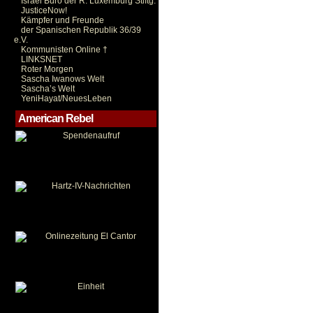
Israel Büro der R. Luxemburg Stiftg.
JusticeNow!
Kämpfer und Freunde
der Spanischen Republik 36/39
e.V.
Kommunisten Online †
LINKSNET
Roter Morgen
Sascha Iwanows Welt
Sascha’s Welt
YeniHayat/NeuesLeben
American Rebel