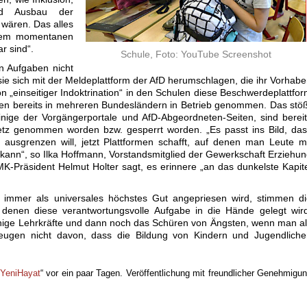
 und Ausbau der
wären. Das alles
 dem momentanen
r sind“.
Schule, Foto: YouTube Screenshot
en Aufgaben nicht
ie sich mit der Meldeplattform der AfD herumschlagen, die ihr Vorhab
on „einseitiger Indoktrination“ in den Schulen diese Beschwerdeplattfo
urden bereits in mehreren Bundesländern in Betrieb genommen. Das stö
einige der Vorgängerportale und AfD-Abgeordneten-Seiten, sind berei
z genommen worden bzw. gesperrt worden. „Es passt ins Bild, das
 ausgrenzen will, jetzt Plattformen schafft, auf denen man Leute m
ann“, so Ilka Hoffmann, Vorstandsmitglied der Gewerkschaft Erziehu
-Präsident Helmut Holter sagt, es erinnere „an das dunkelste Kapit
 immer als universales höchstes Gut angepriesen wird, stimmen di
 denen diese verantwortungsvolle Aufgabe in die Hände gelegt wir
enige Lehrkräfte und dann noch das Schüren von Ängsten, wenn man a
 zeugen nicht davon, dass die Bildung von Kindern und Jugendlich
YeniHayat
“ vor ein paar Tagen. Veröffentlichung mit freundlicher Genehmigu