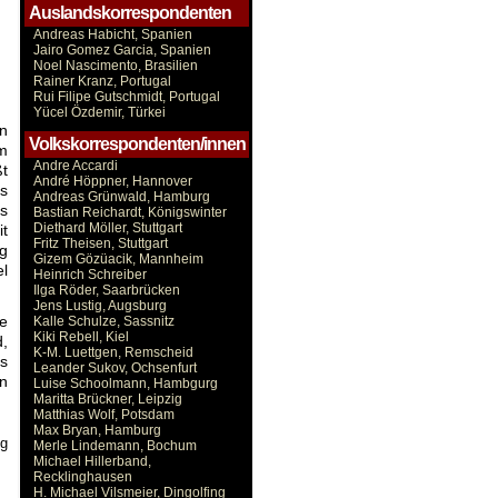
Auslandskorrespondenten
Andreas Habicht, Spanien
Jairo Gomez Garcia, Spanien
Noel Nascimento, Brasilien
Rainer Kranz, Portugal
Rui Filipe Gutschmidt, Portugal
Yücel Özdemir, Türkei
en
Volkskorrespondenten/innen
rm
Andre Accardi
ßt
André Höppner, Hannover
ts
Andreas Grünwald, Hamburg
s
Bastian Reichardt, Königswinter
Diethard Möller, Stuttgart
it
Fritz Theisen, Stuttgart
ng
Gizem Gözüacik, Mannheim
el
Heinrich Schreiber
Ilga Röder, Saarbrücken
Jens Lustig, Augsburg
e
Kalle Schulze, Sassnitz
Kiki Rebell, Kiel
d,
K-M. Luettgen, Remscheid
ls
Leander Sukov, Ochsenfurt
en
Luise Schoolmann, Hambgurg
Maritta Brückner, Leipzig
Matthias Wolf, Potsdam
Max Bryan, Hamburg
ng
Merle Lindemann, Bochum
Michael Hillerband,
Recklinghausen
H. Michael Vilsmeier, Dingolfing