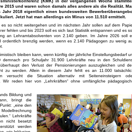
tusministerkonferenz (KMK) in der vergangenen Woche stammte
e 2015 und waren schon damals alles andere als die Realität. Ma
as Jahr 2018 eigentlich einen bundesweiten Bewerberüberangebo
kuliert. Jetzt hat man allerdings ein Minus von 11.510 ermittelt.
ll es so nicht weitergehen und im nächsten Jahr sollen auf dem Papi
er fehlen und bis 2023 soll es sich laut Statistik entspannen und es so
ng an Lehramtabsolventen von 2.140 geben. Im Jahre 2026 soll e
 ordentlich brenzlig werden, wenn es 2.140 Pädagogen zu wenig au
t.
imistisch bleiben kann, wenn künftig der jährliche Einstellungsbedarf 
0 demnach pro Schuljahr 31.900 Lehrkräfte neu in den Schuldiens
 überhaupt den Verlust der Pensionierungen auszugleichen und de
ht zu werden. Allein in diesem Jahr fehlt es an 11.000 tatsächli
n versucht die Situation alternativ mit Seiteneinsteigern ode
. Wir reden hier von „Lehrkräften“ ohne umfängliche pädagogisch
ands Bildung und
nn, bringt die
Punkt: „eine den
 Modellrechnung
ulen.“ Lehrkräfte
en nicht besetzt
erstützt werden
, wie Inklusion,