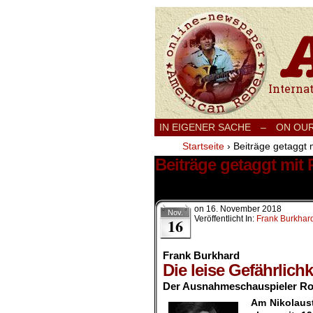
International
IN EIGENER SACHE
–
ON OU
Startseite
›
Beiträge getaggt 
Beiträge getaggt mit
1 Ergebnis.
on
16. November 2018
Nov.
Veröffentlicht In:
Frank Burkhar
16
Frank Burkhard
Die leise Gefährlichk
Der Ausnahmeschauspieler Rol
Am Nikolaus