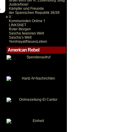
Israel Büro der R. Luxemburg Stiftg.
JusticeNow!
Kämpfer und Freunde
t
der Spanischen Republik 36/39
e.V.
Kommunisten Online †
LINKSNET
Roter Morgen
Sascha Iwanows Welt
Sascha’s Welt
YeniHayat/NeuesLeben
American Rebel