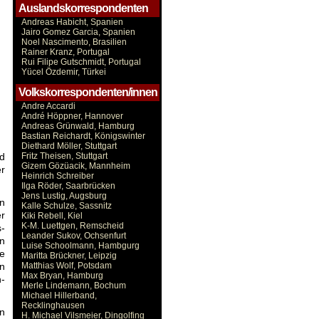
Auslandskorrespondenten
Andreas Habicht, Spanien
Jairo Gomez Garcia, Spanien
Noel Nascimento, Brasilien
Rainer Kranz, Portugal
Rui Filipe Gutschmidt, Portugal
Yücel Özdemir, Türkei
Volkskorrespondenten/innen
Andre Accardi
André Höppner, Hannover
Andreas Grünwald, Hamburg
Bastian Reichardt, Königswinter
Diethard Möller, Stuttgart
Fritz Theisen, Stuttgart
ed
Gizem Gözüacik, Mannheim
r
Heinrich Schreiber
Ilga Röder, Saarbrücken
Jens Lustig, Augsburg
an
Kalle Schulze, Sassnitz
er
Kiki Rebell, Kiel
K-M. Luettgen, Remscheid
s-
Leander Sukov, Ochsenfurt
in
Luise Schoolmann, Hambgurg
te
Maritta Brückner, Leipzig
Matthias Wolf, Potsdam
en
Max Bryan, Hamburg
-
Merle Lindemann, Bochum
Michael Hillerband,
Recklinghausen
in
H. Michael Vilsmeier, Dingolfing