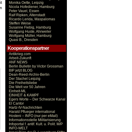
it
Monika Oette, Leipzig
Nicola Hofediener, Hamburg
n
Peter Vauel, Essen
Ralf Ripken, Altenstadt
Ricardo Lerida, Maspalomas
Steffen Weise
Susanne Fiebig, Hamburg
Wolfgang Huste, Ahrweiler
Wolfgang Müller, Hamburg
Quasi B., Dresden
Kooperationspartner
Antikrieg.com
Arbeit-Zukunft
ANF NEWS
Berlin Bulletin by Victor Grossman
BIP jetzt BLOG
Dean-Reed-Archiv-Berlin
Der Stachel Leipzig
Die Freiheitsliebe
Die Welt vor 50 Jahren
Einheit-ML
EINHEIT & KAMPF
Egers Worte – Der Schwarze Kanal
El Cantor
Hartz-IV-Nachrichten
Harald Pflueger international
Hosteni – INFO (nur per eMail)
Informationsstelle Militarisierung
Infoportal f. antif. Kult. u. Polit. M/P
INFO-WELT