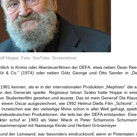
olf Hoppe, Foto: YouTube, Screenshoot
ntlich in Krimis oder Abenteuerfilmen der DEFA, etwa neben Dean Re
„Kit & Co.“ (1974) oder neben Götz George und Otto Sander in „De
981 kennen, als er in der internationalen Produktion „Mephisto“ die 
 des Generals spielte. Regisseur Istvan Szábo hatte Hoppe in ein
ger Studentenfilm gesehen und wusste: Das ist mein General! Die Klau
einem Oscar ausgezeichnet, wie 1992 Helmut Dietls Film „Schtonk“, 
Inzwischen war der vielseitige Mime schon in aller Welt gefragt, spiel
undesdeutschen Produktionen, die teils bei der DEFA entstanden. Ein
akter schuf er 1983 als Vater Wieck in Peter Schamonis Schumann
 Zusammenspiel mit Nastassja Kinski und Herbert Grönemeyer.
und der Leinwand, war besonders eindrucksvoll, wenn er Potentaten 