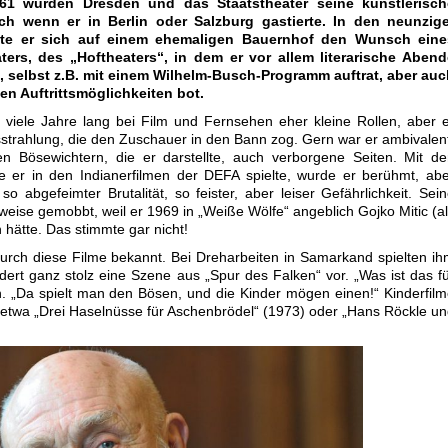
961 wurden Dresden und das Staatstheater seine künstlerisch
ch wenn er in Berlin oder Salzburg gastierte. In den neunzige
llte er sich auf einem ehemaligen Bauernhof den Wunsch eine
ters, des „Hoftheaters“, in dem er vor allem literarische Abend
e, selbst z.B. mit einem Wilhelm-Busch-Programm auftrat, aber au
en Auftrittsmöglichkeiten bot.
 viele Jahre lang bei Film und Fernsehen eher kleine Rollen, aber 
sstrahlung, die den Zuschauer in den Bann zog. Gern war er ambivalen
en Bösewichtern, die er darstellte, auch verborgene Seiten. Mit d
ie er in den Indianerfilmen der DEFA spielte, wurde er berühmt, ab
o abgefeimter Brutalität, so feister, aber leiser Gefährlichkeit. Sei
weise gemobbt, weil er 1969 in „Weiße Wölfe“ angeblich Gojko Mitic (a
hätte. Das stimmte gar nicht!
ch diese Filme bekannt. Bei Dreharbeiten in Samarkand spielten i
dert ganz stolz eine Szene aus „Spur des Falken“ vor. „Was ist das f
ch. „Da spielt man den Bösen, und die Kinder mögen einen!“ Kinderfil
etwa „Drei Haselnüsse für Aschenbrödel“ (1973) oder „Hans Röckle u