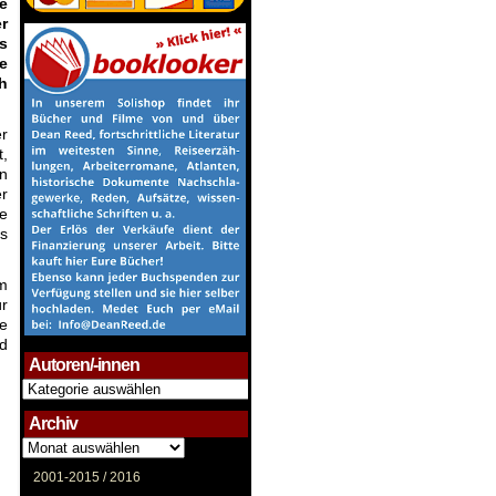
e
r
s
e
ch
er
t,
en
er
ne
ls
hm
ür
me
nd
Autoren/-innen
Autoren/-
innen
Archiv
Archiv
2001-2015 /
2016