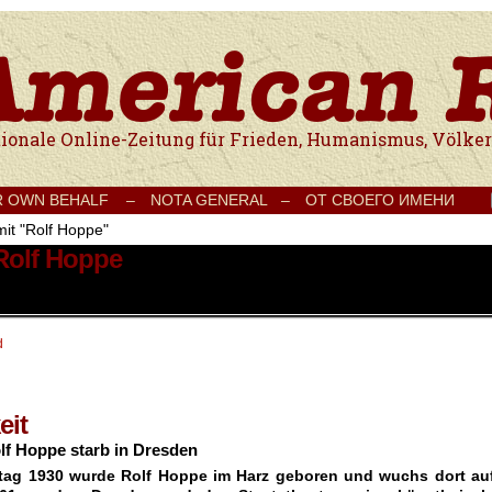
e Onlinezeitung für Frieden, Humanismus, Völkerverständigung und Kul
R OWN BEHALF –
NOTA GENERAL –
ОТ СВОЕГО ИМЕНИ
mit "Rolf Hoppe"
 Rolf Hoppe
d
eit
f Hoppe starb in Dresden
tag 1930 wurde Rolf Hoppe im Harz geboren und wuchs dort auf