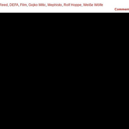
Reed
,
DEFA
,
Film
,
Gojko Mitic
,
Mephisto
,
Rolf Hoppe
,
Weiße Wölfe
Commen