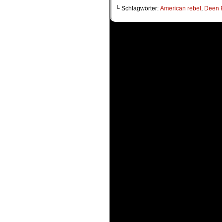
└ Schlagwörter:
American rebel
,
Deen 