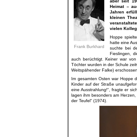
aber seit 1
Heimat – au
Jahren erfü
kleinen Thea
veranstaltet
vielen Kolleg
Hoppe spielte
hatte eine Au
Frank Burkhard
suchte bei d
Fieslingen, d
auch berüchtigt. Keiner war von s
Töchter wurden in der Schule zeit
Weitspähender Falke) erschossen 
Im gesamten Osten war Hoppe dur
Kinder auf der Straße unaufgefor
eine Ausstrahlung!“, fragte er si
lagen ihm besonders am Herzen, 
der Teufel“ (1974).