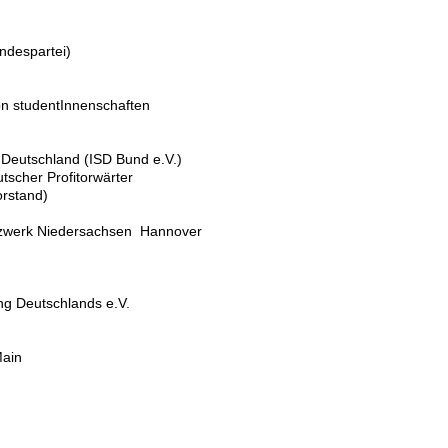
undespartei)
on studentInnenschaften
 Deutschland (ISD Bund e.V.)
eutscher Profitorwärter
orstand)
tzwerk Niedersachsen Hannover
g Deutschlands e.V.
Main