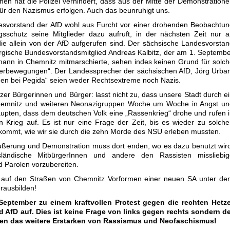
en hat die Polizei verhindert, dass aus der Mitte der Demonstration
r den Nazismus erfolgen. Auch das beunruhigt uns.
ndesvorstand der AfD wohl aus Furcht vor einer drohenden Beobachtu
sschutz seine Mitglieder dazu aufruft, in der nächsten Zeit nur 
ie allein von der AfD aufgerufen sind. Der sächsische Landesvorsta
gische Bundesvorstandsmitglied Andreas Kalbitz, der am 1. Septemb
nn in Chemnitz mitmarschierte, sehen indes keinen Grund für solc
erbewegungen“. Der Landessprecher der sächsischen AfD, Jörg Urba
hen bei Pegida“ seien weder Rechtsextreme noch Nazis.
er Bürgerinnen und Bürger: lasst nicht zu, dass unsere Stadt durch e
Chemnitz und weiteren Neonazigruppen Woche um Woche in Angst un
aupten, dass dem deutschen Volk eine „Rassenkrieg“ drohe und rufen 
 Krieg auf. Es ist nur eine Frage der Zeit, bis es wieder zu solch
ommt, wie wir sie durch die zehn Morde des NSU erleben mussten.
ußerung und Demonstration muss dort enden, wo es dazu benutzt wir
ändische MitbürgerInnen und andere den Rassisten missliebig
 Parolen vorzubereiten.
ch auf den Straßen von Chemnitz Vorformen einer neuen SA unter d
rausbilden!
 September zu einem kraftvollen Protest gegen die rechten Hetze
 AfD auf. Dies ist keine Frage von links gegen rechts sondern de
gen das weitere Erstarken von Rassismus und Neofaschismus!