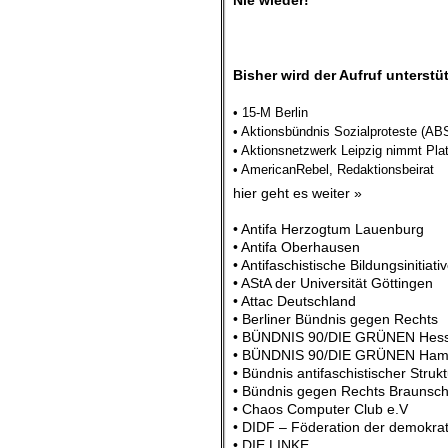
Nie wieder!
Bisher wird der Aufruf unterstü
• 15-M Berlin
• Aktionsbündnis Sozialproteste (AB
• Aktionsnetzwerk Leipzig nimmt Pla
• AmericanRebel, Redaktionsbeirat
hier geht es weiter »
• Antifa Herzogtum Lauenburg
• Antifa Oberhausen
• Antifaschistische Bildungsinitiati
• AStA der Universität Göttingen
• Attac Deutschland
• Berliner Bündnis gegen Rechts
• BÜNDNIS 90/DIE GRÜNEN Hes
• BÜNDNIS 90/DIE GRÜNEN Ham
• Bündnis antifaschistischer Stru
• Bündnis gegen Rechts Braunsc
• Chaos Computer Club e.V
• DIDF – Föderation der demokrat
• DIE LINKE