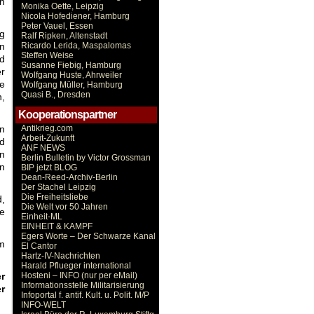
en
Monika Oette, Leipzig
Nicola Hofediener, Hamburg
Peter Vauel, Essen
ng
Ralf Ripken, Altenstadt
an
Ricardo Lerida, Maspalomas
Steffen Weise
nd
Susanne Fiebig, Hamburg
er
Wolfgang Huste, Ahrweiler
he
Wolfgang Müller, Hamburg
Quasi B., Dresden
n,
Kooperationspartner
in
Antikrieg.com
Arbeit-Zukunft
d
ANF NEWS
in
Berlin Bulletin by Victor Grossman
en
BIP jetzt BLOG
Dean-Reed-Archiv-Berlin
Der Stachel Leipzig
Die Freiheitsliebe
d,
Die Welt vor 50 Jahren
e
Einheit-ML
EINHEIT & KAMPF
Egers Worte – Der Schwarze Kanal
em
El Cantor
Hartz-IV-Nachrichten
Harald Pflueger international
r
Hosteni – INFO (nur per eMail)
Informationsstelle Militarisierung
r
Infoportal f. antif. Kult. u. Polit. M/P
INFO-WELT