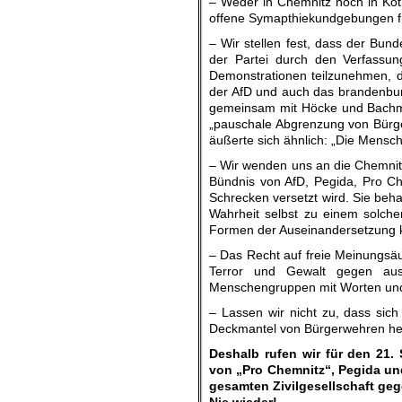
– Weder in Chemnitz noch in Köth
offene Symapthiekundgebungen fü
– Wir stellen fest, dass der Bu
der Partei durch den Verfassung
Demonstrationen teilzunehmen, d
der AfD und auch das brandenbur
gemeinsam mit Höcke und Bachma
„pauschale Abgrenzung von Bürg
äußerte sich ähnlich: „Die Mensc
– Wir wenden uns an die Chemnitz
Bündnis von AfD, Pegida, Pro 
Schrecken versetzt wird. Sie beh
Wahrheit selbst zu einem solchen
Formen der Auseinandersetzung k
– Das Recht auf freie Meinungsä
Terror und Gewalt gegen ausl
Menschengruppen mit Worten und
– Lassen wir nicht zu, dass si
Deckmantel von Bürgerwehren he
Deshalb rufen wir für den 21.
von „Pro Chemnitz“, Pegida und
gesamten Zivilgesellschaft ge