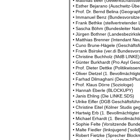
• Matthias Beer (Gewerkschaftssek
• Esther Bejarano (Auschwitz-Übe
• Prof. Dr. Bernd Belina (Geograp
• Immanuel Benz (Bundesvorsitze
• Frank Bethke (stellvertretender
• Sascha Böhm (Bundesleiter Nat
• Jürgen Bothner (Landesbezirksle
• Matthias Brenner (Intendant Ne
• Cuno Brune-Hägele (Geschäftsfüh
• Frank Bsirske (ver.di Bundesvor
• Christine Buchholz (MdB LINKE)
• Günter Burkhardt (Pro Asyl Gesc
• Prof. Dieter Dettke (Politikwissen
• Oliver Dietzel (1. Bevollmächtig
• Farhad Dilmaghani (DeutschPlus
• Prof. Klaus Dörre (Soziologe)
• Hannah Eberle (BLOCKUPY)
• Janis Ehling (Die LINKE.SDS)
• Ulrike Eifler (DGB Geschäftsfü
• Christine Eitel (Kölner Studis g
• Hartwig Erb (1. Bevollmächtigter
• Michael Erhardt (1. Bevollmächti
• Sophie Felte (Vorsitzende Bun
• Malte Fiedler (linksjugend [‘sol
• Robert Fietzke (Sprecher Block