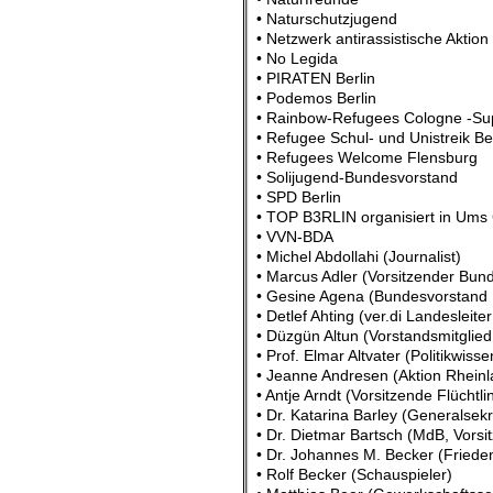
• Naturschutzjugend
• Netzwerk antirassistische Aktion 
• No Legida
• PIRATEN Berlin
• Podemos Berlin
• Rainbow-Refugees Cologne -Su
• Refugee Schul- und Unistreik Be
• Refugees Welcome Flensburg
• Solijugend-Bundesvorstand
• SPD Berlin
• TOP B3RLIN organisiert in Ums
• VVN-BDA
• Michel Abdollahi (Journalist)
• Marcus Adler (Vorsitzender Bu
• Gesine Agena (Bundesvorstand 
• Detlef Ahting (ver.di Landesleit
• Düzgün Altun (Vorstandsmitglie
• Prof. Elmar Altvater (Politikwisse
• Jeanne Andresen (Aktion Rhein
• Antje Arndt (Vorsitzende Flüchtl
• Dr. Katarina Barley (Generalsek
• Dr. Dietmar Bartsch (MdB, Vorsi
• Dr. Johannes M. Becker (Friede
• Rolf Becker (Schauspieler)