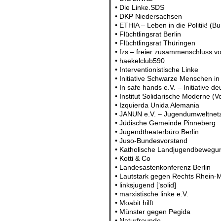
• Die Linke.SDS
• DKP Niedersachsen
• ETHIA – Leben in die Politik! (B
• Flüchtlingsrat Berlin
• Flüchtlingsrat Thüringen
• fzs – freier zusammenschluss v
• haekelclub590
• Interventionistische Linke
• Initiative Schwarze Menschen in
• In safe hands e.V. – Initiative d
• Institut Solidarische Moderne (V
• Izquierda Unida Alemania
• JANUN e.V. – Jugendumweltne
• Jüdische Gemeinde Pinneberg
• Jugendtheaterbüro Berlin
• Juso-Bundesvorstand
• Katholische Landjugendbewegun
• Kotti & Co
• Landesastenkonferenz Berlin
• Lautstark gegen Rechts Rhein-
• linksjugend [‘solid]
• marxistische linke e.V.
• Moabit hilft
• Münster gegen Pegida
• Naturfreunde