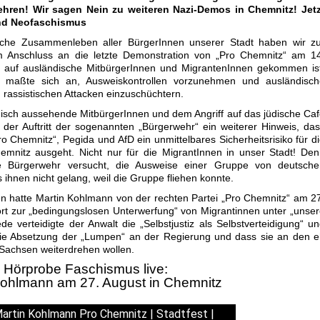
hren! Wir sagen Nein zu weiteren Nazi-Demos in Chemnitz! Jetz
nd Neofaschismus
iche Zusammenleben aller BürgerInnen unserer Stadt haben wir zu
 Anschluss an die letzte Demonstration von „Pro Chemnitz“ am 14
n auf ausländische MitbürgerInnen und MigrantenInnen gekommen is
r maßte sich an, Ausweiskontrollen vorzunehmen und ausländisch
 rassistischen Attacken einzuschüchtern.
isch aussehende MitbürgerInnen und dem Angriff auf das jüdische Ca
der Auftritt der sogenannten „Bürgerwehr“ ein weiterer Hinweis, da
 Chemnitz“, Pegida und AfD ein unmittelbares Sicherheitsrisiko für d
hemnitz ausgeht. Nicht nur für die MigrantInnen in unser Stadt! De
te Bürgerwehr versucht, die Ausweise einer Gruppe von deutsche
 ihnen nicht gelang, weil die Gruppe fliehen konnte.
n hatte Martin Kohlmann von der rechten Partei „Pro Chemnitz“ am 2
ort zur „bedingungslosen Unterwerfung“ von Migrantinnen unter „unse
e verteidigte der Anwalt die „Selbstjustiz als Selbstverteidigung“ u
die Absetzung der „Lumpen“ an der Regierung und dass sie an den 
Sachsen weiterdrehen wollen.
Hörprobe Faschismus live:
Kohlmann am 27. August in Chemnitz
artin Kohlmann Pro Chemnitz | Stadtfest |