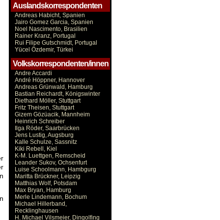
Auslandskorrespondenten
Andreas Habicht, Spanien
Jairo Gomez Garcia, Spanien
Noel Nascimento, Brasilien
Rainer Kranz, Portugal
Rui Filipe Gutschmidt, Portugal
Yücel Özdemir, Türkei
Volkskorrespondenten/innen
Andre Accardi
André Höppner, Hannover
Andreas Grünwald, Hamburg
Bastian Reichardt, Königswinter
Diethard Möller, Stuttgart
Fritz Theisen, Stuttgart
Gizem Gözüacik, Mannheim
Heinrich Schreiber
Ilga Röder, Saarbrücken
Jens Lustig, Augsburg
Kalle Schulze, Sassnitz
Kiki Rebell, Kiel
K-M. Luettgen, Remscheid
er
Leander Sukov, Ochsenfurt
r
Luise Schoolmann, Hambgurg
en
Maritta Brückner, Leipzig
Matthias Wolf, Potsdam
Max Bryan, Hamburg
Merle Lindemann, Bochum
en
Michael Hillerband,
Recklinghausen
H. Michael Vilsmeier, Dingolfing