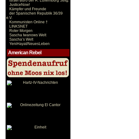
Israel Büro der R. Luxemburg Stiftg.
JusticeNow!
Kämpfer und Freunde
der Spanischen Republik 36/39
e.V.
Kommunisten Online †
LINKSNET
Roter Morgen
Sascha Iwanows Welt
Sascha’s Welt
YeniHayat/NeuesLeben
American Rebel