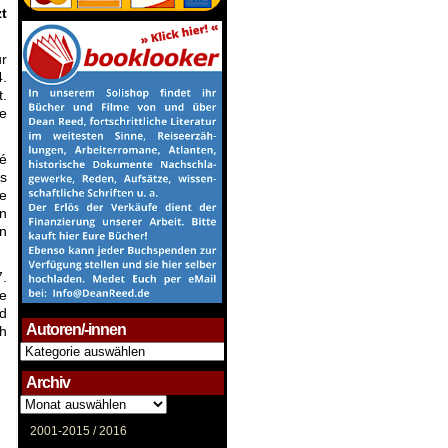
t
r
.
t.
e
fé
ss
ie
nn
n
7.
re
nd
Autoren/-innen
eh
Autoren/-
innen
Archiv
Archiv
2001-2015 /
2016