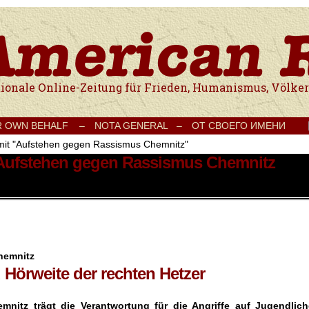
e Onlinezeitung für Frieden, Humanismus, Völkerverständigung und Kul
R OWN BEHALF –
NOTA GENERAL –
ОТ СВОЕГО ИМЕНИ
 mit "Aufstehen gegen Rassismus Chemnitz"
t Aufstehen gegen Rassismus Chemnitz
hemnitz
d Hörweite der rechten Hetzer
nitz trägt die Verantwortung für die Angriffe auf Jugendlich