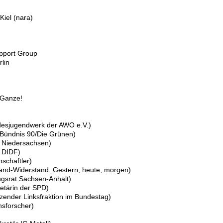
Kiel (nara)
pport Group
rlin
 Ganze!
ndesjugendwerk der AWO e.V.)
Bündnis 90/Die Grünen)
er Niedersachsen)
d DIDF)
nschaftler)
land-Widerstand. Gestern, heute, morgen)
ingsrat Sachsen-Anhalt)
retärin der SPD)
tzender Linksfraktion im Bundestag)
nsforscher)