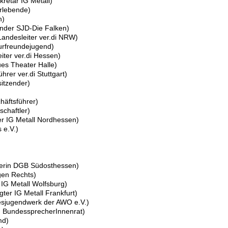
retär IG Metall)
rlebende)
h)
nder SJD-Die Falken)
 Landesleiter ver.di NRW)
urfreundejugend)
iter ver.di Hessen)
ues Theater Halle)
rer ver.di Stuttgart)
sitzender)
häftsführer)
schaftler)
ter IG Metall Nordhessen)
 e.V.)
hrerin DGB Südosthessen)
egen Rechts)
 IG Metall Wolfsburg)
gter IG Metall Frankfurt)
desjugendwerk der AWO e.V.)
id] BundessprecherInnenrat)
md)