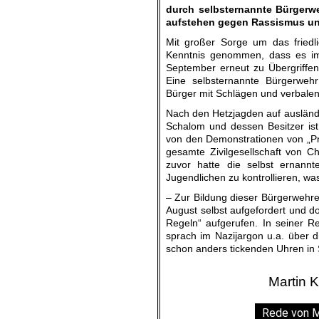
durch selbsternannte Bürgerwe
aufstehen gegen Rassismus u
Mit großer Sorge um das friedl
Kenntnis genommen, dass es im
September erneut zu Übergriffe
Eine selbsternannte Bürgerweh
Bürger mit Schlägen und verbalen
Nach den Hetzjagden auf ausländ
Schalom und dessen Besitzer ist 
von den Demonstrationen von „Pro
gesamte Zivilgesellschaft von C
zuvor hatte die selbst ernann
Jugendlichen zu kontrollieren, was
– Zur Bildung dieser Bürgerwehre
August selbst aufgefordert und d
Regeln“ aufgerufen. In seiner Red
sprach im Nazijargon u.a. über 
schon anders tickenden Uhren in 
Martin 
Rede von M