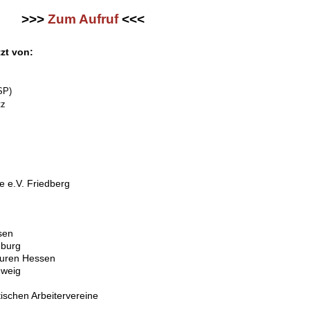
>>>
Zum Aufruf
<<<
.
tzt von:
SP)
tz
ve e.V. Friedberg
sen
burg
kturen Hessen
hweig
ischen Arbeitervereine