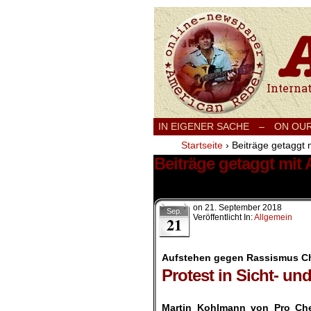
International
IN EIGENER SACHE
–
ON OU
Startseite
›
Beiträge getaggt
Beiträge getaggt mi
1 Ergebnis.
on
21. September 2018
Sep.
Veröffentlicht In:
Allgemein
21
Aufstehen gegen Rassismus C
Protest in Sicht- un
.
Martin Kohlmann von Pro Chem