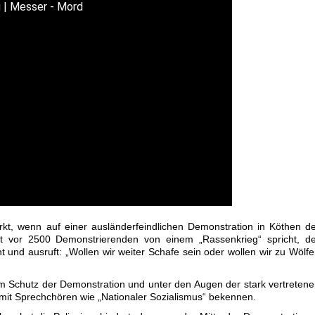
ig | Messer - Mord
kt, wenn auf einer ausländerfeindlichen Demonstration in Köthen d
t vor 2500 Demonstrierenden von einem „Rassenkrieg“ spricht, de
 und ausruft: „Wollen wir weiter Schafe sein oder wollen wir zu Wölf
m Schutz der Demonstration und unter den Augen der stark vertreten
 mit Sprechchören wie „Nationaler Sozialismus“ bekennen.