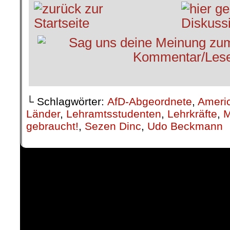
└ Schlagwörter:
AfD-Abgeordnete
,
Americ
Länder
,
Lehramtsstudenten
,
Lehrkräfte
,
M
gebraucht!
,
Sezen Dinc
,
Udo Beckmann