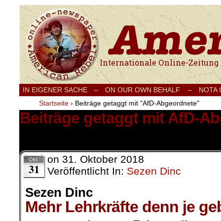
Internationale Onlinezeitung für Frieden
IN EIGENER SACHE
–
ON OUR OWN BEHALF –
NOTA
Startseite
›
Beiträge getaggt mit "AfD-Abgeordnete"
Beiträge getaggt mit AfD-A
1 Ergebnis.
on
31. Oktober 2018
Okt.
31
Veröffentlicht In:
Sezen Dinc
Sezen Dinc
Mehr Lehrkräfte denn je ge