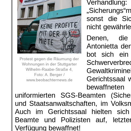
Verhand
„Sicherungs“
sonst die Si
nicht gewährle
Denen, die
Antonietta de
bot sich ein
Protest gegen die Räumung der
Schwerv
Wohnungen in der Stuttgarter
Gewaltkrimi
Wilhelm-Raabe-Straße 4,
Foto: A. Berger /
Gerichtssaal 
www.beobachternews.de
bewaffnet
uniformierten SGS-Beamten (Sicher
und Staatsanwaltschaften, im Volks
Auch im Gerichtssaal hielten si
Beamte und Polizisten auf, letzte
Verfügung bewaffnet!