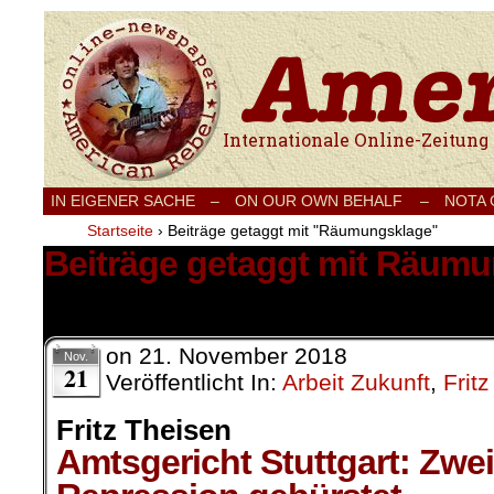
Internationale Onlinezeitung für Frieden
IN EIGENER SACHE
–
ON OUR OWN BEHALF –
NOTA
Startseite
›
Beiträge getaggt mit "Räumungsklage"
Beiträge getaggt mit Räum
1 Ergebnis.
on
21. November 2018
Nov.
21
Veröffentlicht In:
Arbeit Zukunft
,
Frit
Fritz Theisen
Amtsgericht Stuttgart: Zwei