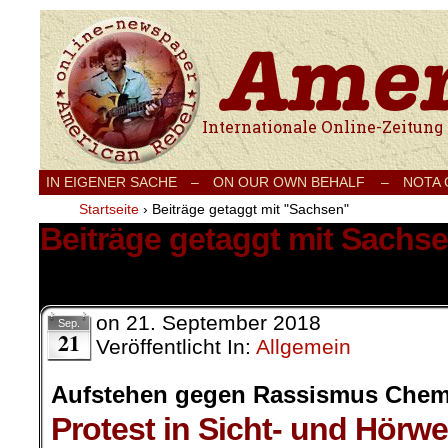
Internationale Onlinezeitung für Frieden
IN EIGENER SACHE
–
ON OUR OWN BEHALF –
NOTA
Startseite
›
Beiträge getaggt mit "Sachsen"
Beiträge getaggt mit Sachs
1 Ergebnis.
on
21. September 2018
Sep.
21
Veröffentlicht In:
Allgemein
Aufstehen gegen Rassismus Chem
Protest in Sicht- und Hörwe