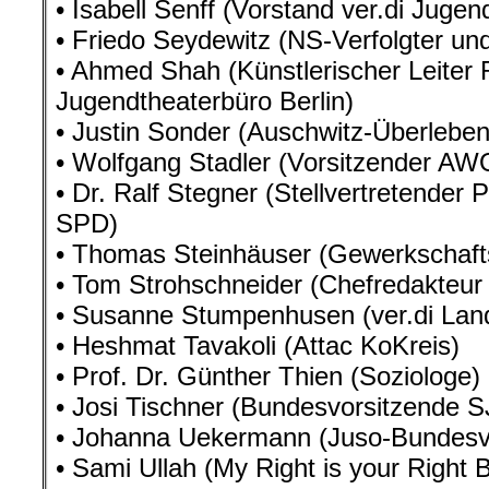
• Isabell Senff (Vorstand ver.di Jugen
• Friedo Seydewitz (NS-Verfolgter u
• Ahmed Shah (Künstlerischer Leiter
Jugendtheaterbüro Berlin)
• Justin Sonder (Auschwitz-Überleben
• Wolfgang Stadler (Vorsitzender A
• Dr. Ralf Stegner (Stellvertretender 
SPD)
• Thomas Steinhäuser (Gewerkschafts
• Tom Strohschneider (Chefredakteur
• Susanne Stumpenhusen (ver.di Lande
• Heshmat Tavakoli (Attac KoKreis)
• Prof. Dr. Günther Thien (Soziologe)
• Josi Tischner (Bundesvorsitzende S
• Johanna Uekermann (Juso-Bundesv
• Sami Ullah (My Right is your Right B