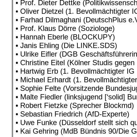
• Prof. Dieter Dettke (Politikwissensch
• Oliver Dietzel (1. Bevollmächtigter
• Farhad Dilmaghani (DeutschPlus e.V
• Prof. Klaus Dörre (Soziologe)
• Hannah Eberle (BLOCKUPY)
• Janis Ehling (Die LINKE.SDS)
• Ulrike Eifler (DGB Geschäftsführe
• Christine Eitel (Kölner Studis gegen
• Hartwig Erb (1. Bevollmächtigter IG
• Michael Erhardt (1. Bevollmächtigter
• Sophie Felte (Vorsitzende Bundesj
• Malte Fiedler (linksjugend [‘solid] 
• Robert Fietzke (Sprecher Blockmd)
• Sebastian Friedrich (AfD-Experte)
• Uwe Funke (Düsseldorf stellt sich q
• Kai Gehring (MdB Bündnis 90/Die G