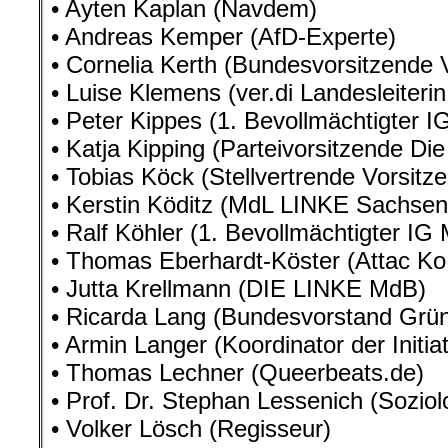
• Ayten Kaplan (Navdem)
• Andreas Kemper (AfD-Experte)
• Cornelia Kerth (Bundesvorsitzend
• Luise Klemens (ver.di Landesleiteri
• Peter Kippes (1. Bevollmächtigter I
• Katja Kipping (Parteivorsitzende Di
• Tobias Köck (Stellvertrende Vorsitz
• Kerstin Köditz (MdL LINKE Sachsen
• Ralf Köhler (1. Bevollmächtigter IG
• Thomas Eberhardt-Köster (Attac Ko
• Jutta Krellmann (DIE LINKE MdB)
• Ricarda Lang (Bundesvorstand Grü
• Armin Langer (Koordinator der Initi
• Thomas Lechner (Queerbeats.de)
• Prof. Dr. Stephan Lessenich (Soziol
• Volker Lösch (Regisseur)