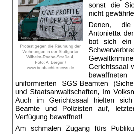
sonst die Si
nicht gewährle
Denen, die
Antonietta de
bot sich ein
Protest gegen die Räumung der
Schwerv
Wohnungen in der Stuttgarter
Gewaltkrimi
Wilhelm-Raabe-Straße 4,
Foto: A. Berger /
Gerichtssaal 
www.beobachternews.de
bewaffnet
uniformierten SGS-Beamten (Sicher
und Staatsanwaltschaften, im Volks
Auch im Gerichtssaal hielten si
Beamte und Polizisten auf, letzte
Verfügung bewaffnet!
Am schmalen Zugang fürs Publiku