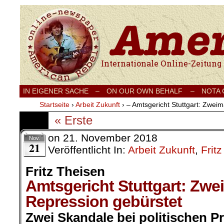
Internationale Onlinezeitung für Frieden
IN EIGENER SACHE
–
ON OUR OWN BEHALF –
NOTA
Startseite
›
Arbeit Zukunft
›
– Amtsgericht Stuttgart: Zweim
« Erste
on
21. November 2018
Nov.
21
Veröffentlicht In:
Arbeit Zukunft
,
Frit
Fritz Theisen
Amtsgericht Stuttgart: Zwei
Repression gebürstet
Zwei Skandale bei politischen Pr