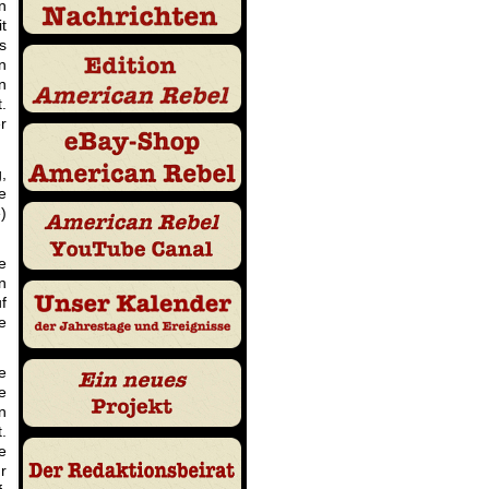
n
t
s
n
n
.
r
,
e
)
e
n
f
e
e
e
n
.
e
r