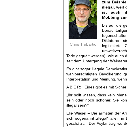
zum Beispie
illegal, wei
ist auch i
Mobbing sind
Bis auf die g
Benachteilig
Eigenschaft
Diktaturen s
Chris Trubartic
legitimierte
umweltveracht
Tode gequält werden), wie auch d
seit dem Untergang der Weimarer
Es gibt sogar illegale Demokrati
wahlberechtigten Bevölkerung g
Interpretation und Meinung, wen
A B E R: Eines gibt es mit Sicherh
„Ihr sollt wissen, dass kein Men
sein oder noch schöner. Sie kön
illegal sein?“
Elie Wiesel – Die ärmsten der A
sich sogenannt „illegal“ allein 
geschätzt. Der Asylantrag wurd