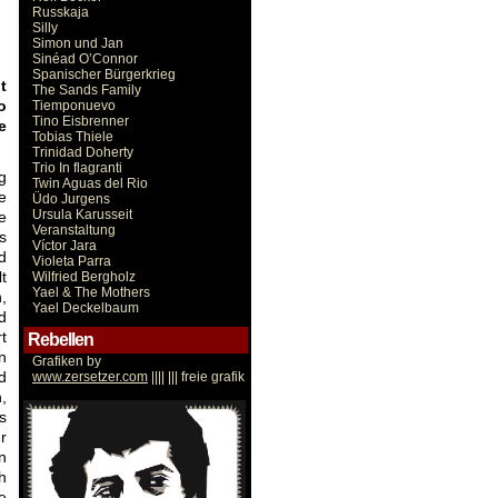
Russkaja
Silly
Simon und Jan
Sinéad O’Connor
Spanischer Bürgerkrieg
t
The Sands Family
o
Tiemponuevo
Tino Eisbrenner
e
Tobias Thiele
Trinidad Doherty
Trio In flagranti
g
Twin Aguas del Rio
e
Üdo Jurgens
Ursula Karusseit
e
Veranstaltung
s
Víctor Jara
d
Violeta Parra
t
Wilfried Bergholz
Yael & The Mothers
,
Yael Deckelbaum
d
t
Rebellen
n
Grafiken by
d
www.zersetzer.com
|||| ||| freie grafik
Victor Jara
,
s
r
n
h
e