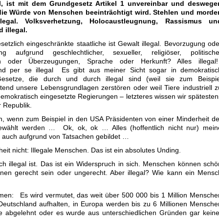
l, ist mit dem Grundgesetz Artikel 1 unvereinbar und deswege
l die Würde von Menschen beeinträchtigt wird. Stehlen und morde
llegal. Volksverhetzung, Holocaustleugnung, Rassismus un
 illegal.
esetzlich eingeschränkte staatliche ist Gewalt illegal. Bevorzugung ode
ung aufgrund geschlechtlicher, sexueller, religiöser, politische
en oder Überzeugungen, Sprache oder Herkunft? Alles illegal
ind per se illegal Es gibt aus meiner Sicht sogar in demokratisc
 Gesetze, die durch und durch illegal sind (weil sie zum Beispie
end unsere Lebensgrundlagen zerstören oder weil Tiere industriell z
emokratisch eingesetzte Regierungen – letzteres wissen wir spätesten
 Republik.
en, wenn zum Beispiel in den USA Präsidenten von einer Minderheit de
ewählt werden … Ok, ok, ok … Alles (hoffentlich nicht nur) mein
n auch aufgrund von Tatsachen gebildet …
eit nicht: Illegale Menschen. Das ist ein absolutes Unding.
sch illegal ist. Das ist ein Widerspruch in sich. Menschen können schö
nen gerecht sein oder ungerecht. Aber illegal? Wie kann ein Mensc
rmen: Es wird vermutet, das weit über 500 000 bis 1 Million Mensche
in Deutschland aufhalten, in Europa werden bis zu 6 Millionen Mensche
e abgelehnt oder es wurde aus unterschiedlichen Gründen gar keine