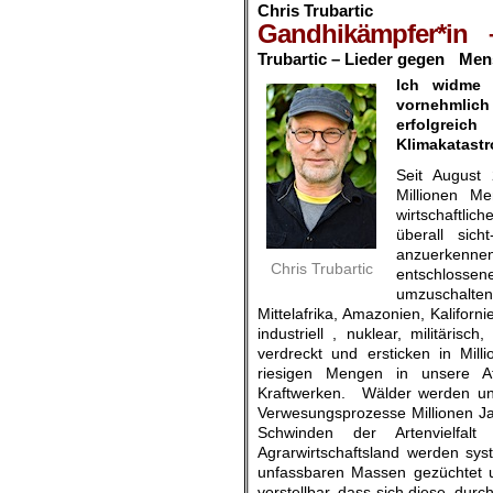
Chris Trubartic
Gandhikämpfer*in – 
Trubartic – Lieder gegen Me
Ich widme 
vornehmlich 
erfolgrei
Klimakatastr
Seit August 
Millionen Me
wirtschaftli
überall sic
anzuerkenne
Chris Trubartic
entschlossen
umzuschalten
Mittelafrika, Amazonien, Kalifor
industriell , nuklear, militäris
verdreckt und ersticken in Mill
riesigen Mengen in unsere A
Kraftwerken. Wälder werden unk
Verwesungsprozesse Millionen Ja
Schwinden der Artenvielfalt 
Agrarwirtschaftsland werden sys
unfassbaren Massen gezüchtet 
vorstellbar, dass sich diese, dur