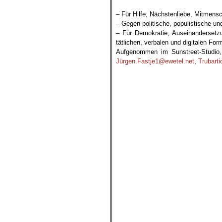
– Für Hilfe, Nächstenliebe, Mitmensch
– Gegen politische, populistische und
– Für Demokratie, Auseinandersetzun
tätlichen, verbalen und digitalen For
Aufgenommen im Sunstreet-Studio, 
Jürgen.Fastje1@ewetel.net
,
Trubart