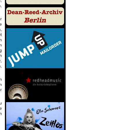
,
,
r
e
,
t
n
n
g
n
,
,
n
n
r
u
e
n