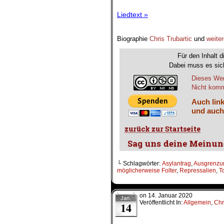
Liedtext »
Biographie
Chris Trubartic
und
weiter
Für den Inhalt d
Dabei muss es sich
Dieses Wer
Nicht komme
Auch link
und auch
└ Schlagwörter:
Asylantrag
,
Ausgrenzu
möglicherweise Folter
,
Repressalien
,
T
on
14. Januar 2020
Jan.
Veröffentlicht In:
Allgemein
,
Chr
14