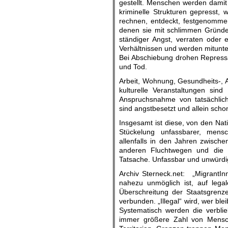
gestellt. Menschen werden damit ü
kriminelle Strukturen gepresst, 
rechnen, entdeckt, festgenommen
denen sie mit schlimmen Gründen
ständiger Angst, verraten oder 
Verhältnissen und werden mitunte
Bei Abschiebung drohen Repressa
und Tod.
Arbeit, Wohnung, Gesundheits-, Al
kulturelle Veranstaltungen si
Anspruchsnahme von tatsächlich 
sind angstbesetzt und allein sch
Insgesamt ist diese, von den Nat
Stückelung unfassbarer, mens
allenfalls in den Jahren zwisch
anderen Fluchtwegen und die K
Tatsache. Unfassbar und unwürdig
Archiv Sterneck.net: „MigrantIn
nahezu unmöglich ist, auf lega
Überschreitung der Staatsgrenze
verbunden. „Illegal“ wird, wer ble
Systematisch werden die verblie
immer größere Zahl von Mensch