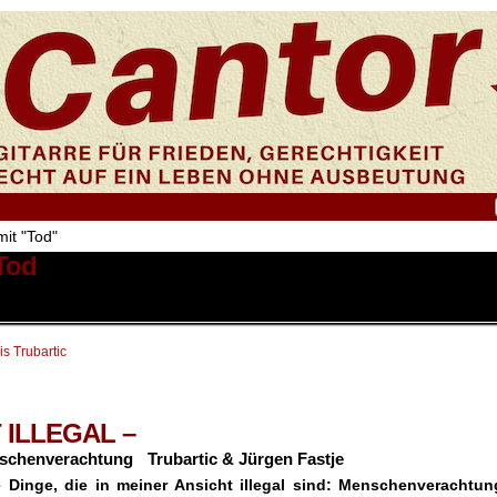
mit "Tod"
 Tod
is Trubartic
 ILLEGAL –
schenverachtung Trubartic & Jürgen Fastje
e Dinge, die in meiner Ansicht illegal sind: Menschenverachtun