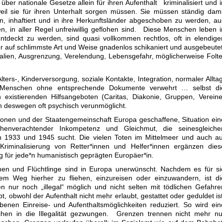
ber nationale Gesetze allein für ihren Aufenthalt kriminalisiert und i
weil sie für ihren Unterhalt sorgen müssen. Sie müssen ständig dami
, inhaftiert und in ihre Herkunftsländer abgeschoben zu werden, au
, in aller Regel unfreiwillig geflohen sind. Diese Menschen leben i
entdeckt zu werden, sind quasi vollkommen rechtlos, oft in elendige
r auf schlimmste Art und Weise gnadenlos schikaniert und ausgebeutet
lien, Ausgrenzung, Verelendung, Lebensgefahr, möglicherweise Folte
ters-, Kinderversorgung, soziale Kontakte, Integration, normaler Alltag
nd Menschen ohne entsprechende Dokumente verwehrt … selbst di
existierenden Hilfsangeboten (Caritas, Diakonie, Gruppen, Vereine
on deswegen oft psychisch verunmöglicht.
ionen und der Staatengemeinschaft Europa geschaffene, Situation ein
chenverachtender Inkompetenz und Gleichmut, die seinesgleiche
en 1933 und 1945 sucht. Die vielen Toten im Mittelmeer und auch au
riminalisierung von Retter*innen und Helfer*innen ergänzen dies
 für jede*n humanistisch geprägten Europäer*in.
nen und Flüchtlinge sind in Europa unerwünscht. Nachdem es für si
lem Weg hierher zu fliehen, einzureisen oder einzuwandern, ist di
n nur noch „illegal“ möglich und nicht selten mit tödlichen Gefahre
ibt, obwohl der Aufenthalt nicht mehr erlaubt, gestattet oder geduldet ist
benen Einreise- und Aufenthaltsmöglichkeiten reduziert. So wird ein
en in die Illegalität gezwungen. Grenzen trennen nicht mehr nu