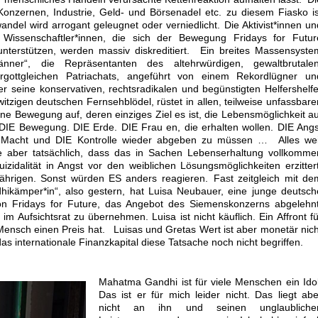
onzernen, Industrie, Geld- und Börsenadel etc. zu diesem Fiasko is
andel wird arrogant geleugnet oder verniedlicht. Die Aktivist*innen un
0 Wissenschaftler*innen, die sich der Bewegung Fridays for Futur
nterstützen, werden massiv diskreditiert. Ein breites Massensyste
nner“, die Repräsentanten des altehrwürdigen, gewaltbrutalen
rgottgleichen Patriachats, angeführt von einem Rekordlügner un
 seine konservativen, rechtsradikalen und begünstigten Helfershelfe
nwitzigen deutschen Fernsehblödel, rüstet in allen, teilweise unfassbare
 Bewegung auf, deren einziges Ziel es ist, die Lebensmöglichkeit au
IE Bewegung. DIE Erde. DIE Frau en, die erhalten wollen. DIE Angs
te Macht und DIE Kontrolle wieder abgeben zu müssen … Alles wei
e aber tatsächlich, dass das in Sachen Lebenserhaltung vollkomme
izidalität in Angst vor den weiblichen Lösungsmöglichkeiten erzittert
 jährigen. Sonst würden ES anders reagieren. Fast zeitgleich mit de
ikämper*in“, also gestern, hat Luisa Neubauer, eine junge deutsch
on Fridays for Future, das Angebot des Siemenskonzerns abgelehnt
 im Aufsichtsrat zu übernehmen. Luisa ist nicht käuflich. Ein Affront fü
 Mensch einen Preis hat. Luisas und Gretas Wert ist aber monetär nich
s internationale Finanzkapital diese Tatsache noch nicht begriffen.
Mahatma Gandhi ist für viele Menschen ein Idol
Das ist er für mich leider nicht. Das liegt abe
nicht an ihn und seinen unglaubliche