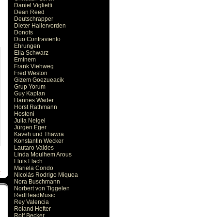
Daniel Viglietti
Dean Reed
Deutschrapper
Dieter Hallervorden
Donots
Duo Contraviento
Ehrungen
Ella Schwarz
Eminem
Frank Viehweg
Fred Weston
Gizem Goezueacik
Grup Yorum
Guy Kaplan
Hannes Wader
Horst Rathmann
Hosteni
Julia Neigel
Jürgen Eger
Kaveh und Thawra
Konstantin Wecker
Lautaro Valdes
Linda Moulhem Arous
Lluis Llach
Mariela Condo
t
Nicolás Rodrigo Miquea
Nora Buschmann
Norbert von Tiggelen
RedHeadMusic
Rey Valencia
Roland Hefter
Rolf Becker