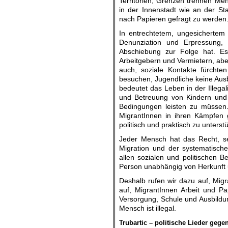
Territorien, Grenzen trennen Me
in der Innenstadt wie an der St
nach Papieren gefragt zu werden
In entrechtetem, ungesichertem o
Denunziation und Erpressung, 
Abschiebung zur Folge hat. Es
Arbeitgebern und Vermietern, abe
auch, soziale Kontakte fürcht
besuchen, Jugendliche keine Ausb
bedeutet das Leben in der Illegal
und Betreuung von Kindern und Fa
Bedingungen leisten zu müssen
MigrantInnen in ihren Kämpfen g
politisch und praktisch zu unterst
Jeder Mensch hat das Recht, se
Migration und der systematisch
allen sozialen und politischen 
Person unabhängig von Herkunft 
Deshalb rufen wir dazu auf, Migr
auf, MigrantInnen Arbeit und Pa
Versorgung, Schule und Ausbildu
Mensch ist illegal.
Trubartic – politische Lieder ge