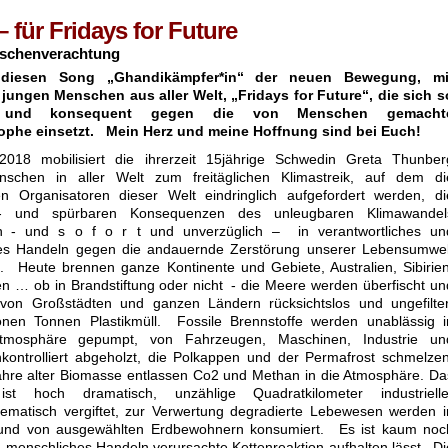
für Fridays for Future
nschenverachtung
diesen Song „Ghandikämpfer*in“ der neuen Bewegung, mi
jungen Menschen aus aller Welt, „Fridays for Future“, die sich s
ch und konsequent gegen die von Menschen gemacht
ophe einsetzt. Mein Herz und meine Hoffnung sind bei Euch!
2018 mobilisiert die ihrerzeit 15jährige Schwedin Greta Thunber
nschen in aller Welt zum freitäglichen Klimastreik, auf dem di
chen Organisatoren dieser Welt eindringlich aufgefordert werden, di
ht- und spürbaren Konsequenzen des unleugbaren Klimawandel
n - und s o f o r t und unverzüglich – in verantwortliches un
es Handeln gegen die andauernde Zerstörung unserer Lebensumwel
. Heute brennen ganze Kontinente und Gebiete, Australien, Sibirien
nien … ob in Brandstiftung oder nicht - die Meere werden überfischt un
ch, von Großstädten und ganzen Ländern rücksichtslos und ungefilter
ionen Tonnen Plastikmüll. Fossile Brennstoffe werden unablässig i
tmosphäre gepumpt, von Fahrzeugen, Maschinen, Industrie un
ontrolliert abgeholzt, die Polkappen und der Permafrost schmelzen
hre alter Biomasse entlassen Co2 und Methan in die Atmosphäre. Da
ist hoch dramatisch, unzählige Quadratkilometer industrielle
tematisch vergiftet, zur Verwertung degradierte Lebewesen werden i
und von ausgewählten Erdbewohnern konsumiert. Es ist kaum noc
ch menschliches Handeln verursachte Kettenreaktion aufhalten lässt. Di