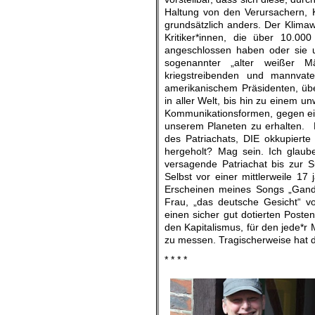
Haltung von den Verursachern, K
grundsätzlich anders. Der Klimaw
Kritiker*innen, die über 10.00
angeschlossen haben oder sie u
sogenannter „alter weißer Mä
kriegstreibenden und mannvate
amerikanischem Präsidenten, über
in aller Welt, bis hin zu einem u
Kommunikationsformen, gegen eine
unserem Planeten zu erhalten. D
des Patriachats, DIE okkupier
hergeholt? Mag sein. Ich glaub
versagende Patriachat bis zur Su
Selbst vor einer mittlerweile 17
Erscheinen meines Songs „Gandh
Frau, „das deutsche Gesicht“ v
einen sicher gut dotierten Posten
den Kapitalismus, für den jede*r
zu messen. Tragischerweise hat da
* * * *