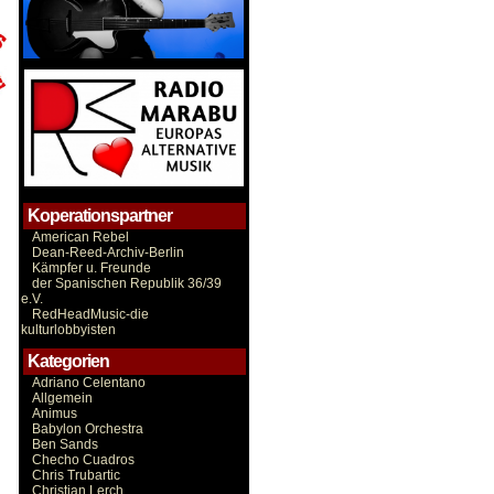
Koperationspartner
American Rebel
Dean-Reed-Archiv-Berlin
Kämpfer u. Freunde
der Spanischen Republik 36/39
e.V.
RedHeadMusic-die
kulturlobbyisten
Kategorien
Adriano Celentano
Allgemein
Animus
Babylon Orchestra
Ben Sands
Checho Cuadros
Chris Trubartic
Christian Lerch