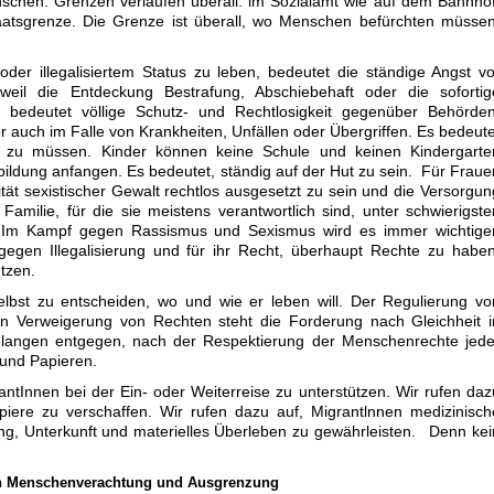
nschen. Grenzen verlaufen überall: im Sozialamt wie auf dem Bahnhof
aatsgrenze. Die Grenze ist überall, wo Menschen befürchten müssen
.
der illegalisiertem Status zu leben, bedeutet die ständige Angst vo
weil die Entdeckung Bestrafung, Abschiebehaft oder die sofortig
 bedeutet völlige Schutz- und Rechtlosigkeit gegenüber Behörden
r auch im Falle von Krankheiten, Unfällen oder Übergriffen. Es bedeute
en zu müssen. Kinder können keine Schule und keinen Kindergarte
ildung anfangen. Es bedeutet, ständig auf der Hut zu sein. Für Fraue
ität sexistischer Gewalt rechtlos ausgesetzt zu sein und die Versorgun
milie, für die sie meistens verantwortlich sind, unter schwierigste
.Im Kampf gegen Rassismus und Sexismus wird es immer wichtiger
egen Illegalisierung und für ihr Recht, überhaupt Rechte zu haben
ützen.
lbst zu entscheiden, wo und wie er leben will. Der Regulierung vo
en Verweigerung von Rechten steht die Forderung nach Gleichheit i
Belangen entgegen, nach der Respektierung der Menschenrechte jede
und Papieren.
antInnen bei der Ein- oder Weiterreise zu unterstützen. Wir rufen daz
piere zu verschaffen. Wir rufen dazu auf, Migrantlnnen medizinisch
ng, Unterkunft und materielles Überleben zu gewährleisten. Denn kei
gen Menschenverachtung und Ausgrenzung