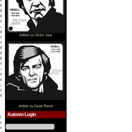
t
d
e
m
,
d
Artikel zu Victor Jara
r
Dean Reed
n
f
t
t
n
.
m
e
,
r
t
Artikel zu Dean Reed
Autoren Login
.
Benutzername
r
n