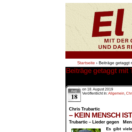
Startseite
›
Beiträge getaggt 
Beiträge getaggt mit
5 Ergebnisse.
on
18. August 2019
Aug.
Veröffentlicht In:
Allgemein
,
Chr
18
Chris Trubartic
– KEIN MENSCH IST
Trubartic – Lieder gegen Men
Es gibt viel