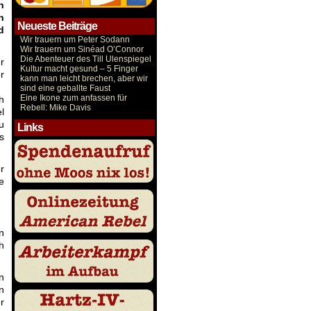
n
n
Neueste Beiträge
d
Wir trauern um Peter Sodann
Wir trauern um Sinéad O’Connor
Die Abenteuer des Till Ulenspiegel
r
Kultur macht gesund – 5 Finger
r
kann man leicht brechen, aber wir
!
sind eine geballte Faust
Eine Ikone zum anfassen für
h
Rebell: Mike Davis
l
u
Links
s
r
e
n
h
n
n
r