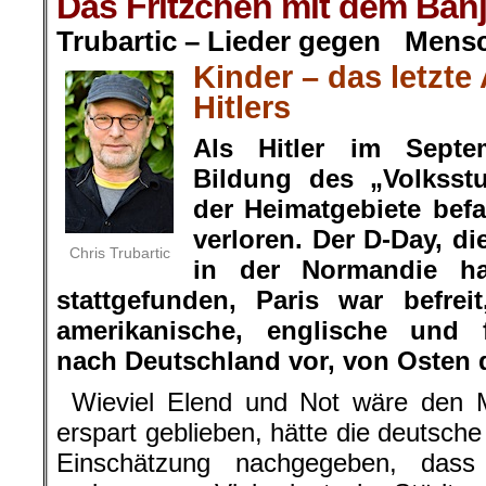
Das Fritzchen mit dem Ban
Trubartic – Lieder gegen Mens
Kinder – das letzte
Hitlers
Als Hitler im Septe
Bildung des „Volksst
der Heimatgebiete befa
verloren. Der D-Day, di
Chris Trubartic
in der Normandie h
stattgefunden, Paris war befre
amerikanische, englische und 
nach Deutschland vor, von Osten 
Wieviel Elend und Not wäre den M
erspart geblieben, hätte die deutsche
Einschätzung nachgegeben, dass d