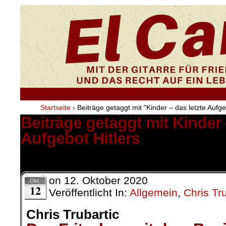
Startseite
›
Beiträge getaggt mit "Kinder – das letzte Aufge
Beiträge getaggt mit Kinder 
Aufgebot Hitlers
1 Ergebnis.
on
12. Oktober 2020
Okt.
12
Veröffentlicht In:
Allgemein
,
Chris Tru
Chris Trubartic