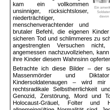
kam ein vollkommen
Ein ameri
unsinniger, rücksichtsloser,
Soldate
davon 
niederträchtiger,
menschenverachtender und
brutaler Befehl, die eigenen Kinde
sicheren Tod und schlimmeres zu sc
angestrengten Versuchen nicht,
angemessen nachzuvollziehen, kann 
ihre Kinder diesem Wahnsinn opferte
Betrachte ich diese Bilder – der s
Massenmörder und Diktato
Kindersoldatenaugen – wird mir 
rechtsradikale Selbstherrlichkeit 
Genozid, Zerstörung, Mord und Tot
Holocaust-Gräuel, Folter und 
allgemeingültige Normalität sind. J