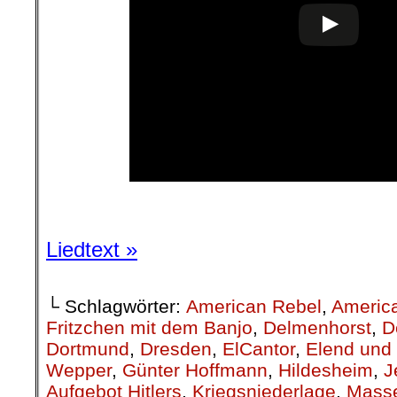
Liedtext »
└ Schlagwörter:
American Rebel
,
Americ
Fritzchen mit dem Banjo
,
Delmenhorst
,
D
Dortmund
,
Dresden
,
ElCantor
,
Elend und
Wepper
,
Günter Hoffmann
,
Hildesheim
,
J
Aufgebot Hitlers
,
Kriegsniederlage
,
Mass