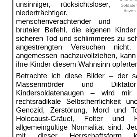
unsinniger, rücksichtsloser,
Soldate
davon 
niederträchtiger,
menschenverachtender und
brutaler Befehl, die eigenen Kinde
sicheren Tod und schlimmeres zu sc
angestrengten Versuchen nicht,
angemessen nachzuvollziehen, kann 
ihre Kinder diesem Wahnsinn opferte
Betrachte ich diese Bilder – der s
Massenmörder und Diktato
Kindersoldatenaugen – wird mir 
rechtsradikale Selbstherrlichkeit 
Genozid, Zerstörung, Mord und Tot
Holocaust-Gräuel, Folter und 
allgemeingültige Normalität sind. J
mit dieser Herrschaftsform ko