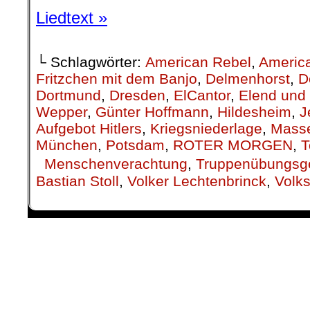
Liedtext »
└ Schlagwörter:
American Rebel
,
Americ
Fritzchen mit dem Banjo
,
Delmenhorst
,
D
Dortmund
,
Dresden
,
ElCantor
,
Elend und
Wepper
,
Günter Hoffmann
,
Hildesheim
,
J
Aufgebot Hitlers
,
Kriegsniederlage
,
Mass
München
,
Potsdam
,
ROTER MORGEN
,
T
Menschenverachtung
,
Truppenübungsg
Bastian Stoll
,
Volker Lechtenbrinck
,
Volk