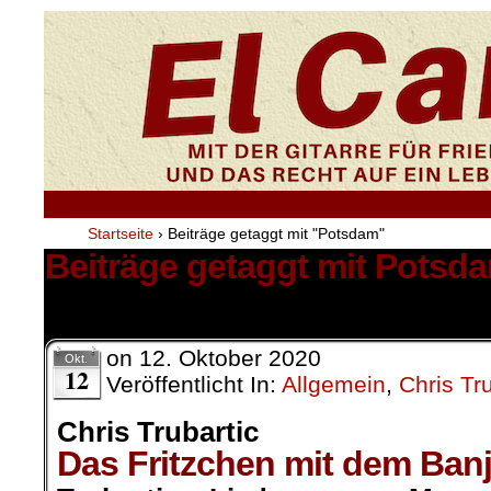
Startseite
›
Beiträge getaggt mit "Potsdam"
Beiträge getaggt mit Potsd
1 Ergebnis.
on
12. Oktober 2020
Okt.
12
Veröffentlicht In:
Allgemein
,
Chris Tru
Chris Trubartic
Das Fritzchen mit dem Ban