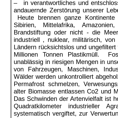
– in verantwortliches und entschlo
andauernde Zerstörung unserer Leb
Heute brennen ganze Kontinente u
Sibirien, Mittelafrika, Amazonie
Brandstiftung oder nicht - die Mee
industriell , nuklear, militärisch, 
Ländern rücksichtslos und ungefiltert
Millionen Tonnen Plastikmüll. Fos
unablässig in riesigen Mengen in u
von Fahrzeugen, Maschinen, Indu
Wälder werden unkontrolliert abgehol
Permafrost schmelzen, Verwesungsp
alter Biomasse entlassen Co2 und M
Das Schwinden der Artenvielfalt ist 
Quadratkilometer industrieller Agr
systematisch vergiftet, zur Verwert