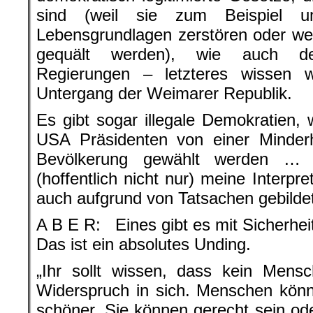
sind (weil sie zum Beispiel um
Lebensgrundlagen zerstören oder weil
gequält werden), wie auch dem
Regierungen – letzteres wissen w
Untergang der Weimarer Republik.
Es gibt sogar illegale Demokratien,
USA Präsidenten von einer Minderh
Bevölkerung gewählt werden 
(hoffentlich nicht nur) meine Interp
auch aufgrund von Tatsachen gebild
A B E R: Eines gibt es mit Sicherheit
Das ist ein absolutes Unding.
„Ihr sollt wissen, dass kein Mensch
Widerspruch in sich. Menschen kön
schöner. Sie können gerecht sein ode