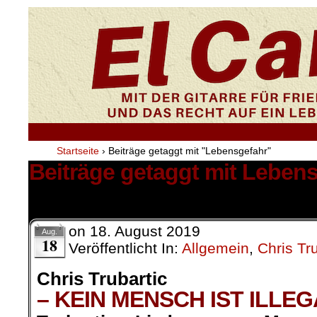
Startseite
›
Beiträge getaggt mit "Lebensgefahr"
Beiträge getaggt mit Leben
4 Ergebnisse.
on
18. August 2019
Aug.
18
Veröffentlicht In:
Allgemein
,
Chris Tru
Chris Trubartic
– KEIN MENSCH IST ILLEG