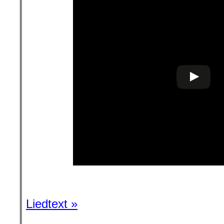
l
Liedtext »