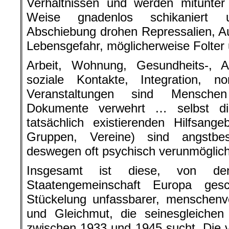
Verhältnissen und werden mitunter
Weise gnadenlos schikaniert 
Abschiebung drohen Repressalien, A
Lebensgefahr, möglicherweise Folter
Arbeit, Wohnung, Gesundheits-, Al
soziale Kontakte, Integration, nor
Veranstaltungen sind Mensche
Dokumente verwehrt … selbst d
tatsächlich existierenden Hilfsange
Gruppen, Vereine) sind angstbe
deswegen oft psychisch verunmöglich
Insgesamt ist diese, von d
Staatengemeinschaft Europa gesch
Stückelung unfassbarer, menschenv
und Gleichmut, die seinesgleichen 
zwischen 1933 und 1945 sucht. Die v