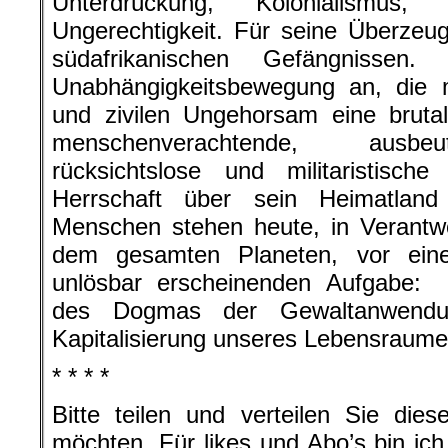
Unterdrückung, Kolonialismus
Ungerechtigkeit. Für seine Überzeu
südafrikanischen Gefängnissen
Unabhängigkeitsbewegung an, die m
und zivilen Ungehorsam eine brutale
menschenverachtende, ausbeu
rücksichtslose und militaristisch
Herrschaft über sein Heimatland
Menschen stehen heute, in Verantw
dem gesamten Planeten, vor einer
unlösbar erscheinenden Aufgabe:
des Dogmas der Gewaltanwendun
Kapitalisierung unseres Lebensraume
* * * *
Bitte teilen und verteilen Sie di
möchten. Für likes und Abo’s bin ic