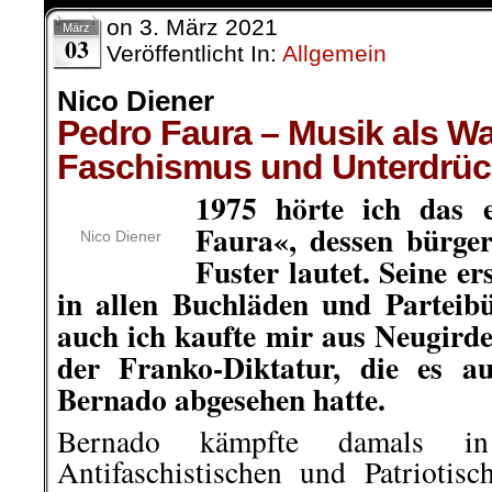
on
3. März 2021
März
03
Veröffentlicht In:
Allgemein
Nico Diener
Pedro Faura – Musik als W
Faschismus und Unterdrü
1975 hörte ich das 
Faura«, dessen bürge
Nico Diener
Fuster lautet. Seine e
in allen Buchläden und Partei
auch ich kaufte mir aus Neugirde
der Franko-Diktatur, die es a
Bernado abgesehen hatte.
Bernado kämpfte damals in 
Antifaschistischen und Patriotis