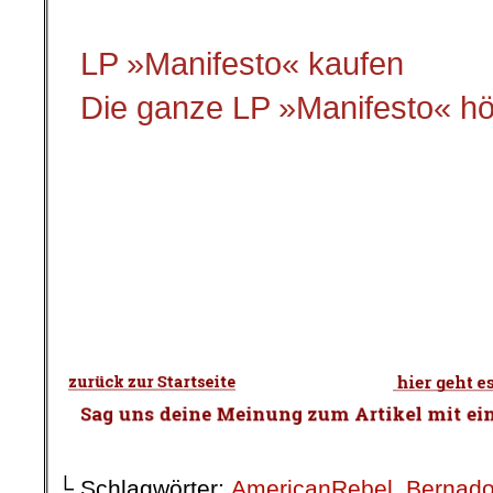
LP »Manifesto« kaufen
Die ganze LP »Manifesto« h
.
.
└ Schlagwörter:
AmericanRebel
,
Bernado