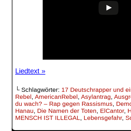
Liedtext »
└ Schlagwörter:
17 Deutschrapper und e
Rebel
,
AmericanRebel
,
Asylantrag
,
Ausgr
du wach? – Rap gegen Rassismus
,
Demo
Hanau
,
Die Namen der Toten
,
ElCantor
,
MENSCH IST ILLEGAL
,
Lebensgefahr
,
S