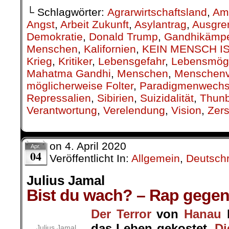
└ Schlagwörter:
Agrarwirtschaftsland
,
Am
Angst
,
Arbeit Zukunft
,
Asylantrag
,
Ausgre
Demokratie
,
Donald Trump
,
Gandhikämpe
Menschen
,
Kalifornien
,
KEIN MENSCH IS
Krieg
,
Kritiker
,
Lebensgefahr
,
Lebensmögl
Mahatma Gandhi
,
Menschen
,
Menschenv
möglicherweise Folter
,
Paradigmenwechs
Repressalien
,
Sibirien
,
Suizidalität
,
Thun
Verantwortung
,
Verelendung
,
Vision
,
Zers
on
4. April 2020
Apr.
04
Veröffentlicht In:
Allgemein
,
Deutsch
Julius Jamal
Bist du wach? – Rap gege
Der Terror
von
Hanau
h
das Leben gekostet.
Di
Julius Jamal