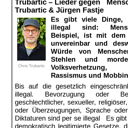
Trubartic – Lieder gegen Men
Trubartic & Jürgen Fastje
Es gibt viele Dinge,
illegal sind: Men
Beispiel, ist mit dem
unvereinbar und desw
Würde von Menschen 
Stehlen und morde
Chris Trubartic
Volksverhetzung, 
Rassismus und Mobbing 
Bis auf die gesetzlich eingeschrän
illegal. Bevorzugung oder Ben
geschlechtlicher, sexueller, religiöser
oder Überzeugungen, Sprache oder 
Diktaturen sind per se illegal Es gib
demokratisch legitimierte Gesetze, d