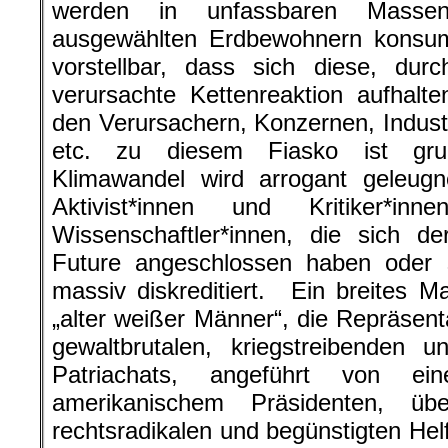
werden in unfassbaren Masse
ausgewählten Erdbewohnern konsum
vorstellbar, dass sich diese, dur
verursachte Kettenreaktion aufhalt
den Verursachern, Konzernen, Indust
etc. zu diesem Fiasko ist grun
Klimawandel wird arrogant geleugne
Aktivist*innen und Kritiker*i
Wissenschaftler*innen, die sich d
Future angeschlossen haben oder s
massiv diskreditiert. Ein breites 
„alter weißer Männer“, die Repräsent
gewaltbrutalen, kriegstreibenden u
Patriachats, angeführt von ei
amerikanischem Präsidenten, übe
rechtsradikalen und begünstigten Helfe