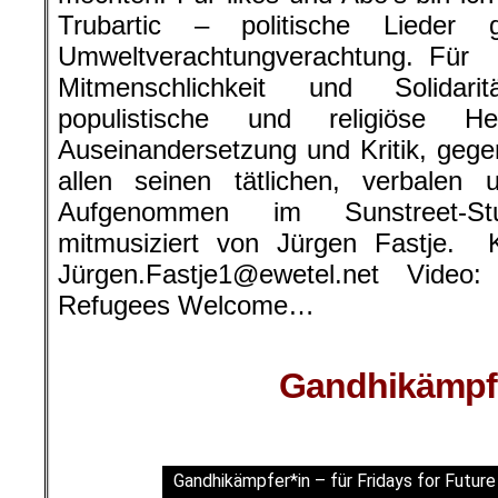
Trubartic – politische Lieder
Umweltverachtungverachtung. Für
Mitmenschlichkeit und Solidari
populistische und religiöse H
Auseinandersetzung und Kritik, gegen
allen seinen tätlichen, verbale
Aufgenommen im Sunstreet-St
mitmusiziert von Jürgen Fastje. K
Jürgen.Fastje1@ewetel.net Vide
Refugees Welcome…
Gandhikämpfe
Gandhikämpfer*in – für Fridays for Future