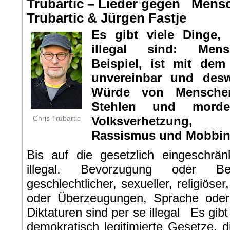
Trubartic – Lieder gegen Men
Trubartic & Jürgen Fastje
Es gibt viele Dinge,
illegal sind: Men
Beispiel, ist mit dem
unvereinbar und desw
Würde von Menschen 
Stehlen und morde
Chris Trubartic
Volksverhetzung, 
Rassismus und Mobbing 
Bis auf die gesetzlich eingeschrän
illegal. Bevorzugung oder Ben
geschlechtlicher, sexueller, religiöser
oder Überzeugungen, Sprache oder 
Diktaturen sind per se illegal Es gib
demokratisch legitimierte Gesetze, d