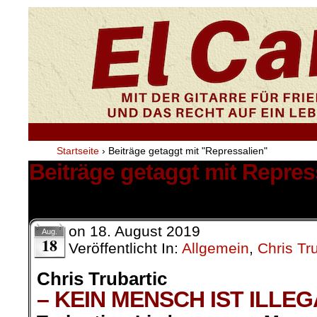
Startseite
›
Beiträge getaggt mit "Repressalien"
Beiträge getaggt mit Repres
3 Ergebnisse.
on
18. August 2019
Aug.
18
Veröffentlicht In:
Allgemein
,
Chris Tru
Chris Trubartic
– KEIN MENSCH IST ILLEG