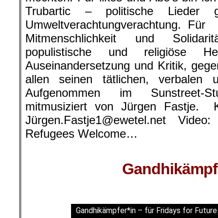
Trubartic – politische Lieder
Umweltverachtungverachtung. Für
Mitmenschlichkeit und Solidari
populistische und religiöse H
Auseinandersetzung und Kritik, gegen
allen seinen tätlichen, verbale
Aufgenommen im Sunstreet-St
mitmusiziert von Jürgen Fastje. K
Jürgen.Fastje1@ewetel.net Vide
Refugees Welcome…
Gandhikämpfe
Gandhikämpfer*in – für Fridays for Future