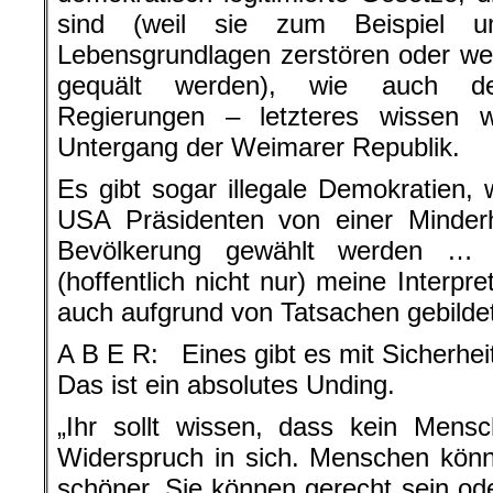
sind (weil sie zum Beispiel um
Lebensgrundlagen zerstören oder weil
gequält werden), wie auch dem
Regierungen – letzteres wissen w
Untergang der Weimarer Republik.
Es gibt sogar illegale Demokratien,
USA Präsidenten von einer Minderh
Bevölkerung gewählt werden 
(hoffentlich nicht nur) meine Interp
auch aufgrund von Tatsachen gebild
A B E R: Eines gibt es mit Sicherheit
Das ist ein absolutes Unding.
„Ihr sollt wissen, dass kein Mensch
Widerspruch in sich. Menschen kön
schöner. Sie können gerecht sein ode