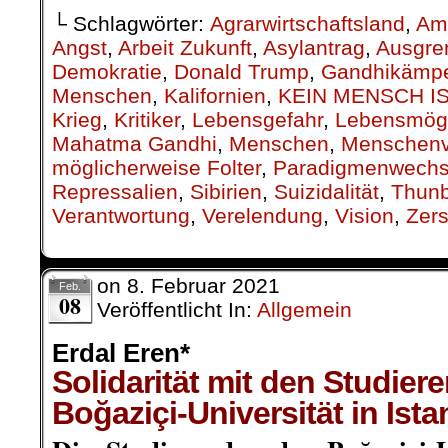
└ Schlagwörter:
Agrarwirtschaftsland
,
Am
Angst
,
Arbeit Zukunft
,
Asylantrag
,
Ausgre
Demokratie
,
Donald Trump
,
Gandhikämpe
Menschen
,
Kalifornien
,
KEIN MENSCH IS
Krieg
,
Kritiker
,
Lebensgefahr
,
Lebensmögl
Mahatma Gandhi
,
Menschen
,
Menschenv
möglicherweise Folter
,
Paradigmenwechs
Repressalien
,
Sibirien
,
Suizidalität
,
Thun
Verantwortung
,
Verelendung
,
Vision
,
Zers
on
8. Februar 2021
Feb.
08
Veröffentlicht In:
Allgemein
Erdal Eren*
Solidarität mit den Studier
Boğaziçi-Universität in Ista