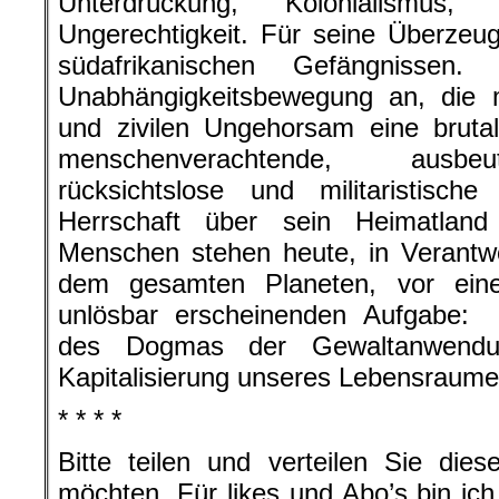
Unterdrückung, Kolonialismus
Ungerechtigkeit. Für seine Überzeu
südafrikanischen Gefängnissen
Unabhängigkeitsbewegung an, die m
und zivilen Ungehorsam eine brutale
menschenverachtende, ausbeu
rücksichtslose und militaristisch
Herrschaft über sein Heimatland
Menschen stehen heute, in Verantw
dem gesamten Planeten, vor einer
unlösbar erscheinenden Aufgabe:
des Dogmas der Gewaltanwendun
Kapitalisierung unseres Lebensraume
* * * *
Bitte teilen und verteilen Sie di
möchten. Für likes und Abo’s bin ic