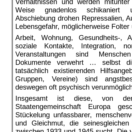
Verhältnissen und werden mitunter
Weise gnadenlos schikaniert 
Abschiebung drohen Repressalien, A
Lebensgefahr, möglicherweise Folter
Arbeit, Wohnung, Gesundheits-, Al
soziale Kontakte, Integration, nor
Veranstaltungen sind Mensche
Dokumente verwehrt … selbst d
tatsächlich existierenden Hilfsange
Gruppen, Vereine) sind angstbe
deswegen oft psychisch verunmöglich
Insgesamt ist diese, von d
Staatengemeinschaft Europa gesch
Stückelung unfassbarer, menschenv
und Gleichmut, die seinesgleichen 
zwischen 1933 und 1945 sucht. Die v