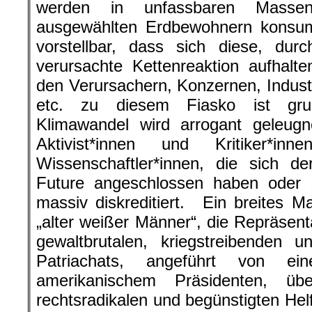
werden in unfassbaren Masse
ausgewählten Erdbewohnern konsum
vorstellbar, dass sich diese, dur
verursachte Kettenreaktion aufhalt
den Verursachern, Konzernen, Indust
etc. zu diesem Fiasko ist grun
Klimawandel wird arrogant geleugne
Aktivist*innen und Kritiker*i
Wissenschaftler*innen, die sich d
Future angeschlossen haben oder s
massiv diskreditiert. Ein breites 
„alter weißer Männer“, die Repräsent
gewaltbrutalen, kriegstreibenden u
Patriachats, angeführt von ei
amerikanischem Präsidenten, übe
rechtsradikalen und begünstigten Helfe