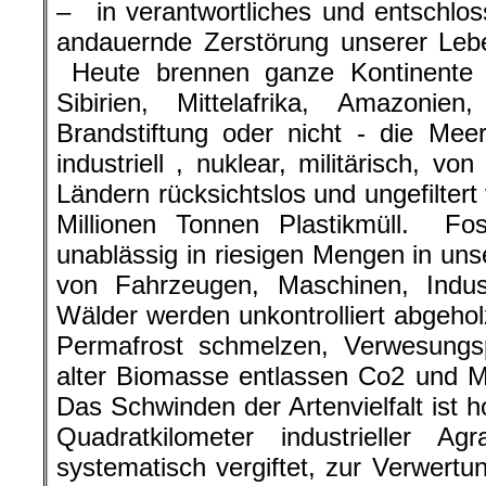
– in verantwortliches und entschlo
andauernde Zerstörung unserer Leb
Heute brennen ganze Kontinente u
Sibirien, Mittelafrika, Amazonie
Brandstiftung oder nicht - die Mee
industriell , nuklear, militärisch, 
Ländern rücksichtslos und ungefiltert
Millionen Tonnen Plastikmüll. Fos
unablässig in riesigen Mengen in u
von Fahrzeugen, Maschinen, Indu
Wälder werden unkontrolliert abgehol
Permafrost schmelzen, Verwesungsp
alter Biomasse entlassen Co2 und M
Das Schwinden der Artenvielfalt ist 
Quadratkilometer industrieller Agr
systematisch vergiftet, zur Verwert