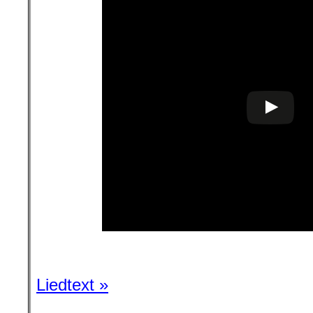
l
Liedtext »