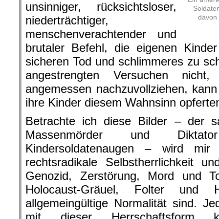
unsinniger, rücksichtsloser,
Soldate
davon 
niederträchtiger,
menschenverachtender und
brutaler Befehl, die eigenen Kinde
sicheren Tod und schlimmeres zu sc
angestrengten Versuchen nicht,
angemessen nachzuvollziehen, kann 
ihre Kinder diesem Wahnsinn opferte
Betrachte ich diese Bilder – der s
Massenmörder und Diktato
Kindersoldatenaugen – wird mir 
rechtsradikale Selbstherrlichkeit 
Genozid, Zerstörung, Mord und Tot
Holocaust-Gräuel, Folter und 
allgemeingültige Normalität sind. J
mit dieser Herrschaftsform ko