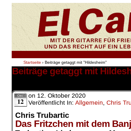
Startseite
›
Beiträge getaggt mit "Hildesheim"
Beiträge getaggt mit Hildes
1 Ergebnis.
on
12. Oktober 2020
Okt.
12
Veröffentlicht In:
Allgemein
,
Chris Tru
Chris Trubartic
Das Fritzchen mit dem Ban