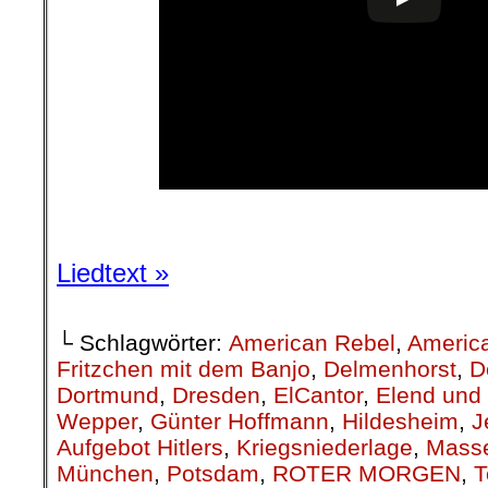
Liedtext »
└ Schlagwörter:
American Rebel
,
Americ
Fritzchen mit dem Banjo
,
Delmenhorst
,
D
Dortmund
,
Dresden
,
ElCantor
,
Elend und
Wepper
,
Günter Hoffmann
,
Hildesheim
,
J
Aufgebot Hitlers
,
Kriegsniederlage
,
Mass
München
,
Potsdam
,
ROTER MORGEN
,
T