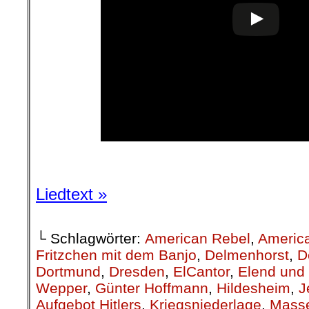
Liedtext »
└ Schlagwörter:
American Rebel
,
Americ
Fritzchen mit dem Banjo
,
Delmenhorst
,
D
Dortmund
,
Dresden
,
ElCantor
,
Elend und
Wepper
,
Günter Hoffmann
,
Hildesheim
,
J
Aufgebot Hitlers
,
Kriegsniederlage
,
Mass