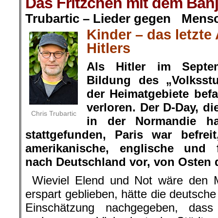
Das Fritzchen mit dem Ban
Trubartic – Lieder gegen Mens
Kinder – das letzte
Hitlers
Als Hitler im Septe
Bildung des „Volksst
der Heimatgebiete befa
verloren. Der D-Day, di
Chris Trubartic
in der Normandie h
stattgefunden, Paris war befre
amerikanische, englische und 
nach Deutschland vor, von Osten 
Wieviel Elend und Not wäre den M
erspart geblieben, hätte die deutsche
Einschätzung nachgegeben, dass d