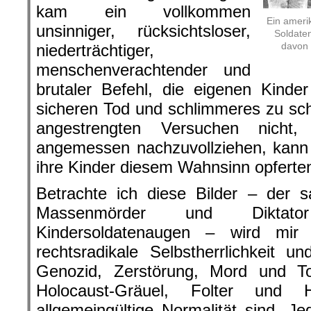
kam ein vollkommen
Ein ameri
unsinniger, rücksichtsloser,
Soldate
davon 
niederträchtiger,
menschenverachtender und
brutaler Befehl, die eigenen Kinde
sicheren Tod und schlimmeres zu sc
angestrengten Versuchen nicht,
angemessen nachzuvollziehen, kann 
ihre Kinder diesem Wahnsinn opferte
Betrachte ich diese Bilder – der s
Massenmörder und Diktato
Kindersoldatenaugen – wird mir 
rechtsradikale Selbstherrlichkeit 
Genozid, Zerstörung, Mord und Tot
Holocaust-Gräuel, Folter und 
allgemeingültige Normalität sind. J