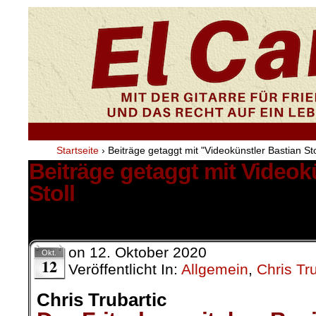
Startseite
›
Beiträge getaggt mit "Videokünstler Bastian Sto
Beiträge getaggt mit Videok
Stoll
1 Ergebnis.
on
12. Oktober 2020
Okt.
12
Veröffentlicht In:
Allgemein
,
Chris Tru
Chris Trubartic