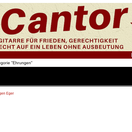
tegorie "Ehrungen"
gen Eger