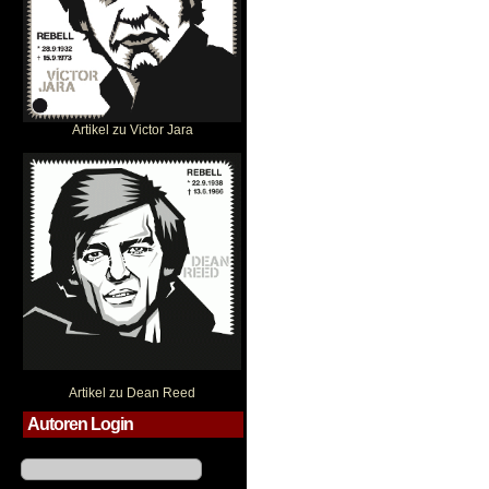
Artikel zu Victor Jara
Dean Reed
Artikel zu Dean Reed
Autoren Login
Benutzername