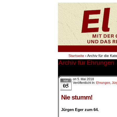
Startseite
›
Archiv für die Ka
Archiv für Ehrungen
2 Ergebnisse.
on
5. Mai 2018
Mai
Veröffentlicht In:
Ehrungen
,
Jür
05
Nie stumm!
.
Jürgen Eger zum 64.
.