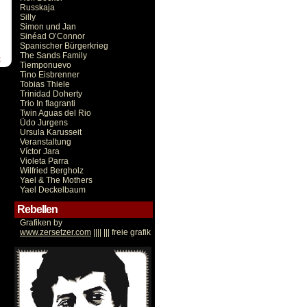
Russkaja
Silly
Simon und Jan
Sinéad O’Connor
Spanischer Bürgerkrieg
The Sands Family
t
Tiemponuevo
Tino Eisbrenner
Tobias Thiele
Trinidad Doherty
Trio In flagranti
Twin Aguas del Rio
Üdo Jurgens
Ursula Karusseit
Veranstaltung
Víctor Jara
Violeta Parra
Wilfried Bergholz
Yael & The Mothers
Yael Deckelbaum
Rebellen
Grafiken by
www.zersetzer.com
|||| ||| freie grafik
Victor Jara