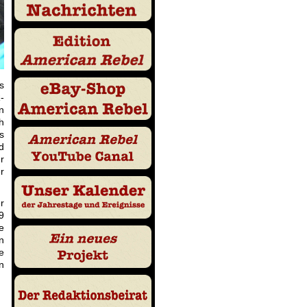
s
-
n
h
s
d
r
r
r
9
e
n
e
n