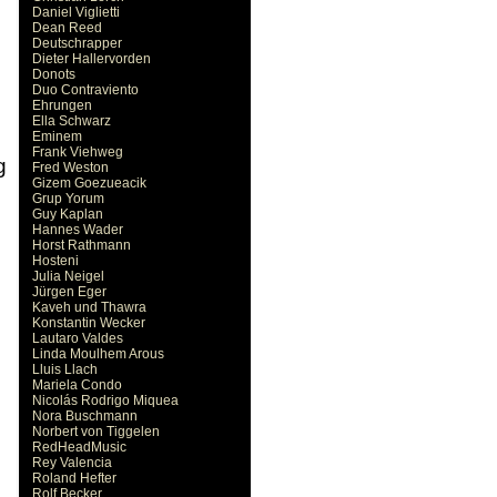
Daniel Viglietti
Dean Reed
Deutschrapper
Dieter Hallervorden
Donots
Duo Contraviento
Ehrungen
Ella Schwarz
Eminem
Frank Viehweg
g
Fred Weston
Gizem Goezueacik
Grup Yorum
Guy Kaplan
Hannes Wader
Horst Rathmann
Hosteni
Julia Neigel
Jürgen Eger
Kaveh und Thawra
Konstantin Wecker
Lautaro Valdes
Linda Moulhem Arous
Lluis Llach
Mariela Condo
Nicolás Rodrigo Miquea
Nora Buschmann
Norbert von Tiggelen
RedHeadMusic
Rey Valencia
Roland Hefter
Rolf Becker