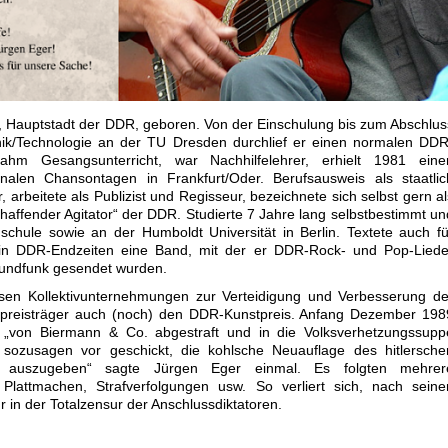
, Hauptstadt der DDR, geboren. Von der Einschulung bis zum Abschlus
nik/Technologie an der TU Dresden durchlief er einen normalen DDR
ahm Gesangsunterricht, war Nachhilfelehrer, erhielt 1981 eine
alen Chansontagen in Frankfurt/Oder. Berufsausweis als staatlic
rbeitete als Publizist und Regisseur, bezeichnete sich selbst gern al
schaffender Agitator“ der DDR. Studierte 7 Jahre lang selbstbestimmt un
schule sowie an der Humboldt Universität in Berlin. Textete auch fü
 in DDR-Endzeiten eine Band, mit der er DDR-Rock- und Pop-Liede
 Rundfunk gesendet wurden.
sen Kollektivunternehmungen zur Verteidigung und Verbesserung de
preisträger auch (noch) den DDR-Kunstpreis. Anfang Dezember 198
„von Biermann & Co. abgestraft und in die Volksverhetzungssupp
sozusagen vor geschickt, die kohlsche Neuauflage des hitlersche
d auszugeben“ sagte Jürgen Eger einmal. Es folgten mehrer
 Plattmachen, Strafverfolgungen usw. So verliert sich, nach seine
 in der Totalzensur der Anschlussdiktatoren.