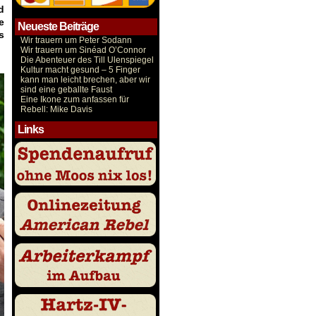
d
e
Neueste Beiträge
s
Wir trauern um Peter Sodann
Wir trauern um Sinéad O’Connor
Die Abenteuer des Till Ulenspiegel
Kultur macht gesund – 5 Finger
kann man leicht brechen, aber wir
sind eine geballte Faust
Eine Ikone zum anfassen für
Rebell: Mike Davis
Links