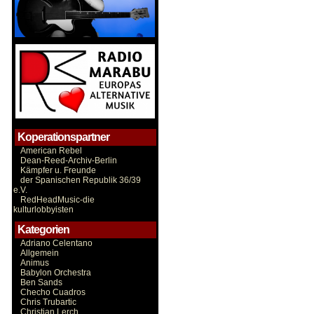
Koperationspartner
American Rebel
Dean-Reed-Archiv-Berlin
Kämpfer u. Freunde
der Spanischen Republik 36/39
e.V.
RedHeadMusic-die
kulturlobbyisten
Kategorien
Adriano Celentano
Allgemein
Animus
Babylon Orchestra
Ben Sands
Checho Cuadros
Chris Trubartic
Christian Lerch