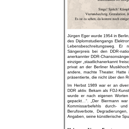
Jürgen Eger wurde 1954 in Berlin
des Diplomstudiengangs Elektro
Lebensbeschreitungsweg. Er n
Sängerpreis bei den DDR-nation
anerkannter DDR-Chansonsänger, a
einziger „staatlichanerkannt frei
privat an der Berliner Musikhoch
andere, machte Theater. Hatte
präsentierte, die nicht über den
Im Herbst 1989 war er an diver
DDR aktiv. Bekam als FDJ-Kunst
wurde er nach eigenen Worten 
gepackt…“. „Der Biermann war 
Kommissarbefehls durch- un
Berufsverbote, Degradierungen,
Angaben, seine künstlerische Spur
.