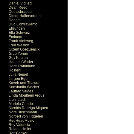
Daniel Viglietti
Dean Reed
Deutschrapper
Dieter Hallervorden
Donots
Duo Contraviento
Ehrungen
Ella Schwarz
Eminem
Frank Viehweg
Fred Weston
Gizem Goezueacik
Grup Yorum
Guy Kaplan
Hannes Wader
Horst Rathmann
Hosteni
Julia Neigel
Jürgen Eger
Kaveh und Thawra
Konstantin Wecker
Lautaro Valdes
Linda Moulhem Arous
Lluis Llach
Mariela Condo
Nicolás Rodrigo Miquea
Nora Buschmann
Norbert von Tiggelen
RedHeadMusic
Rey Valencia
Roland Hefter
Rolf Becker