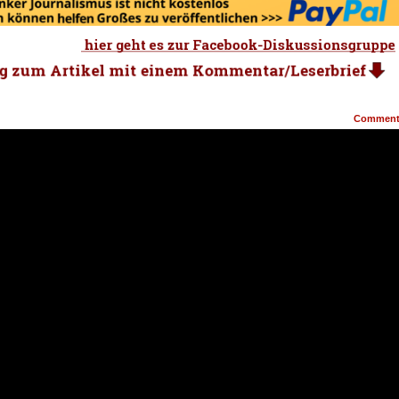
.
Commen