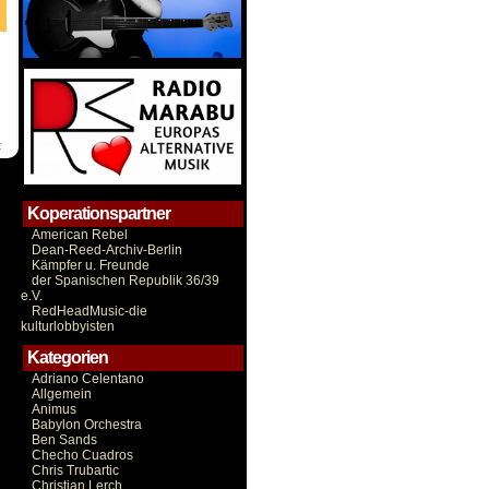
t
Koperationspartner
American Rebel
Dean-Reed-Archiv-Berlin
Kämpfer u. Freunde
der Spanischen Republik 36/39
e.V.
RedHeadMusic-die
kulturlobbyisten
Kategorien
Adriano Celentano
Allgemein
Animus
Babylon Orchestra
Ben Sands
Checho Cuadros
Chris Trubartic
Christian Lerch