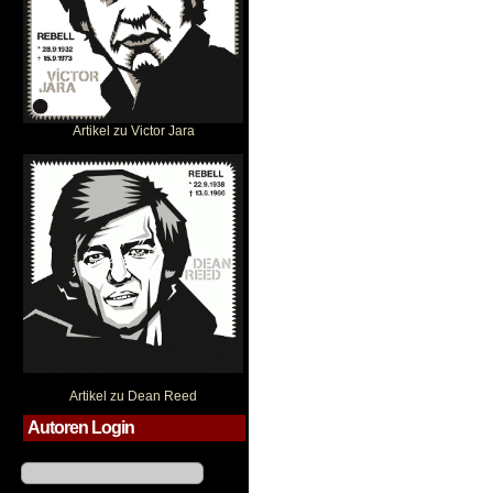
Artikel zu Victor Jara
Dean Reed
Artikel zu Dean Reed
Autoren Login
Benutzername