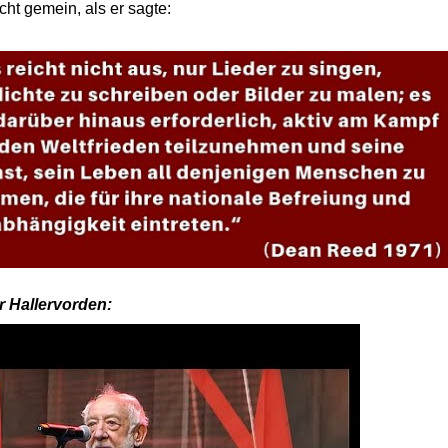
icht
gemein, als
er sagte:
r Hallervorden: