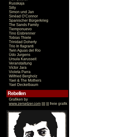
Russkaja
Silly
Simon und Jan
Sinéad O’Connor
Spanischer Bürgerkrieg
The Sands Family
Tiemponuevo
Tino Eisbrenner
Tobias Thiele
Trinidad Doherty
Trio In flagranti
Twin Aguas del Rio
Üdo Jurgens
Ursula Karusseit
Veranstaltung
Víctor Jara
Violeta Parra
Wilfried Bergholz
Yael & The Mothers
Yael Deckelbaum
Rebellen
Grafiken by
www.zersetzer.com
|||| ||| freie grafik
Victor Jara