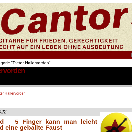
egorie "Dieter Hallervorden"
lervorden
ter Hallervorden
022
d – 5 Finger kann man leicht
d eine geballte Faust
.