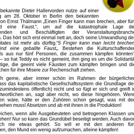
 bekannte Dieter Hallervorden nutze auf einer
 am 28. Oktober in Berlin den bekannten
on Ernst Thälmann „Einen Finger kann man brechen, aber fün
ind eine
Faust.“, um
auf die
katastrophale
Lage de
affenden und Beschäftigten der
Veranstaltungsbranch
.
Das hört sich erst einmal nett an, doch seine Umwandlung de
ates ist mehr als dürftig.“
5 Finger kann man leicht brechen
ind eine geballte Faust
„. Bestehen die Kulturschaffende
ds aus nur fünf Personen, die zusammen kämpfen könnten
 – so hat Teddy es nicht gemeint, ihm
ging
es um die
Solidaritä
tige, die
geeint viele Fäusten zum
kämpfen
bringen und di
chen für ihre
Misere
zur Rechenschaft ziehen.
ch gerne, aber immer schön im Rahmen der bürgerliche
ass
das kapitalistische Gesellschaftssystem die
Grundlage
de
zumindestens öffentlich) nicht und so fügt er sich und greift i
twortlichen an, sagt aber
nicht, wo
diese hingehören. Wen
sen
wäre, hätte
er den Zuhören schon
gesagt, was
mit de
ehen muss! Absetzen und ab mit ihnen in die Produktion!
eichen, wenn
alle Ausgebeuteten und b
etrogenen
Klassen un
ehen! Nur so kann das Grundübel beseitigt werden. Auch davo
och nie etwas gehört. So will er mit den anderen fün
en, den
Mund ein wenig
aufzumachen, alleine
kämpfen!