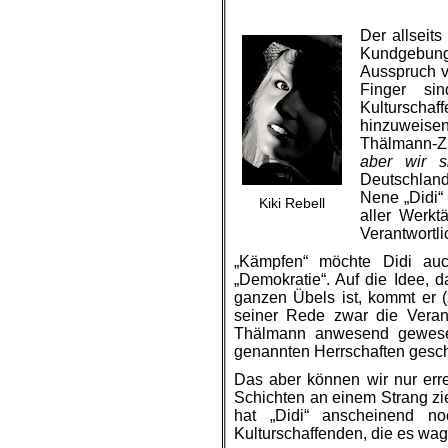
Der allseits
Kundgebung
Ausspruch v
Finger s
Kultursch
hinzuweisen
Thälmann-Zit
aber wir s
Deutschlan
Nene „Didi“
Kiki Rebell
aller
Werktä
Verantwortli
„Kämpfen“ möchte Didi au
„Demokratie“. Auf die
Idee,
d
ganzen Übels
ist, kommt
er (
seiner Rede zwar die Veran
Thälmann anwesend gewe
genannten Herrschaften gesch
Das aber können wir nur
err
Schichten an einem
Strang
zi
hat „Didi“ anscheinend n
Kulturschaffenden, die
es
wag