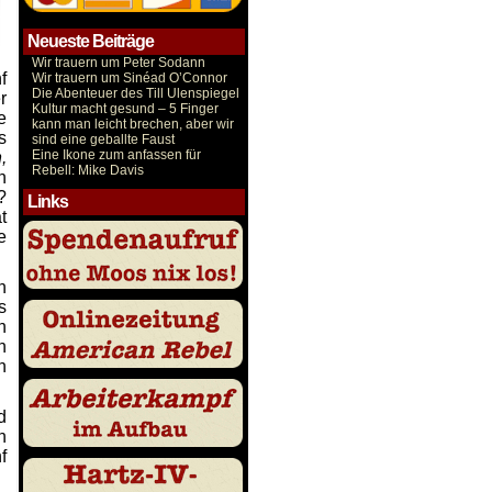
Neueste Beiträge
Wir trauern um Peter Sodann
f
Wir trauern um Sinéad O’Connor
Die Abenteuer des Till Ulenspiegel
r
Kultur macht gesund – 5 Finger
e
kann man leicht brechen, aber wir
s
sind eine geballte Faust
Eine Ikone zum anfassen für
,
Rebell: Mike Davis
n
?
Links
t
e
n
s
n
n
n
d
n
f