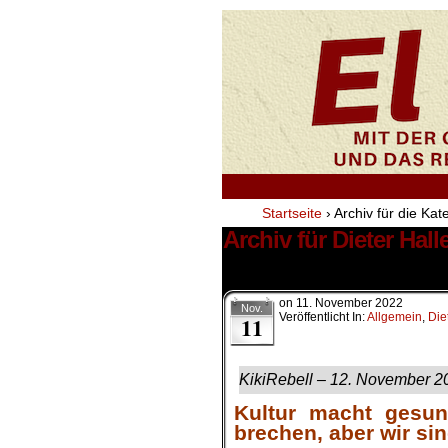
Startseite
›
Archiv für die Kat
Archiv für Dieter Hal
1 Ergebnis.
on
11. November 2022
Nov.
Veröffentlicht In:
Allgemein
,
Die
11
KikiRebell – 12. November 2
Kultur macht gesun
brechen, aber wir sin