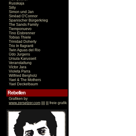
Russkaja
Silly
Simon und Jan
Sinéad O’Connor
Spanischer Bürgerkrieg
The Sands Family
Tiemponuevo
Tino Eisbrenner
Tobias Thiele
Trinidad Doherty
Trio In flagranti
Twin Aguas del Rio
Üdo Jurgens
Ursula Karusseit
Veranstaltung
Víctor Jara
Violeta Parra
Wilfried Bergholz
Yael & The Mothers
Yael Deckelbaum
Rebellen
Grafiken by
www.zersetzer.com
|||| ||| freie grafik
Victor Jara