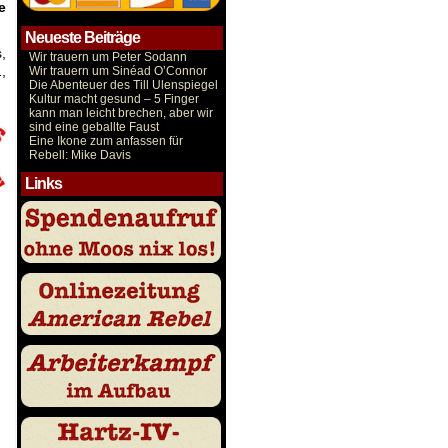
e
Neueste Beiträge
,
Wir trauern um Peter Sodann
,
Wir trauern um Sinéad O’Connor
Die Abenteuer des Till Ulenspiegel
Kultur macht gesund – 5 Finger
kann man leicht brechen, aber wir
sind eine geballte Faust
Eine Ikone zum anfassen für
Rebell: Mike Davis
Links