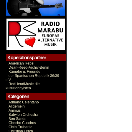
Koperationspartner
American Rebel
Dean-Reed-Archiv-Berlin
Kämpfer u. Freunde
der Spanischen Republik 36/39
e.V.
RedHeadMusic-die
kulturlobbyisten
Kategorien
Adriano Celentano
Allgemein
Animus
Babylon Orchestra
Ben Sands
Checho Cuadros
Chris Trubartic
Christian Lerch