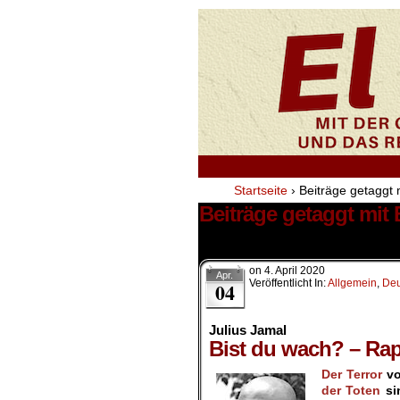
Startseite
›
Beiträge getaggt 
Beiträge getaggt mit
1 Ergebnis.
on
4. April 2020
Apr.
Veröffentlicht In:
Allgemein
,
Deu
04
Julius Jamal
Bist du wach? – Ra
Der Terror
v
der Toten
sin