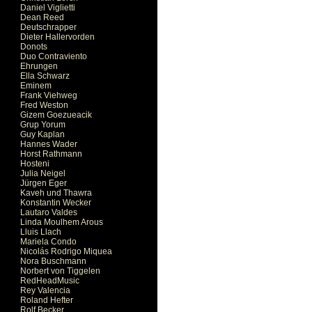
Daniel Viglietti
Dean Reed
Deutschrapper
Dieter Hallervorden
Donots
Duo Contraviento
Ehrungen
Ella Schwarz
Eminem
Frank Viehweg
Fred Weston
Gizem Goezueacik
Grup Yorum
Guy Kaplan
Hannes Wader
Horst Rathmann
Hosteni
Julia Neigel
Jürgen Eger
Kaveh und Thawra
Konstantin Wecker
Lautaro Valdes
Linda Moulhem Arous
Lluis Llach
Mariela Condo
Nicolás Rodrigo Miquea
Nora Buschmann
Norbert von Tiggelen
RedHeadMusic
Rey Valencia
Roland Hefter
Rolf Becker