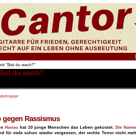
mit "Bist du wach?"
 Bist du wach?
tschrapper
p gegen Rassismus
on
Hanau
hat 10 junge Menschen das Leben gekostet.
Die Name
d für viele schon wieder vergessen, der rechte Terror nicht meh