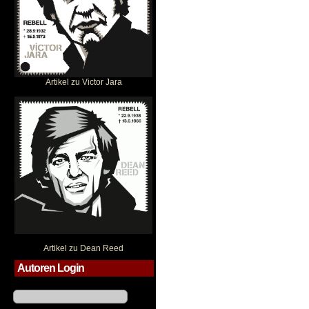
Artikel zu Victor Jara
Dean Reed
Artikel zu Dean Reed
Autoren Login
Benutzername