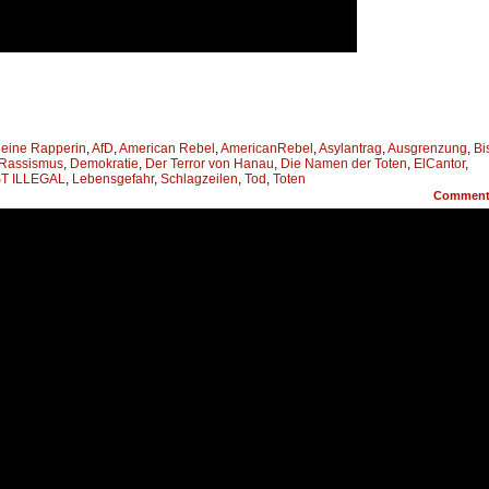
 eine Rapperin
,
AfD
,
American Rebel
,
AmericanRebel
,
Asylantrag
,
Ausgrenzung
,
Bi
 Rassismus
,
Demokratie
,
Der Terror von Hanau
,
Die Namen der Toten
,
ElCantor
,
T ILLEGAL
,
Lebensgefahr
,
Schlagzeilen
,
Tod
,
Toten
Commen