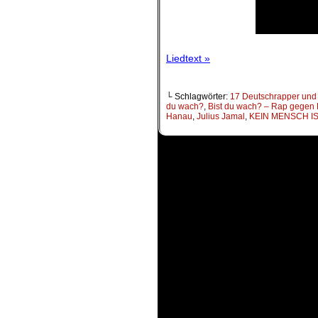
Liedtext »
└ Schlagwörter:
17 Deutschrapper und
du wach?
,
Bist du wach? – Rap gegen
Hanau
,
Julius Jamal
,
KEIN MENSCH IS