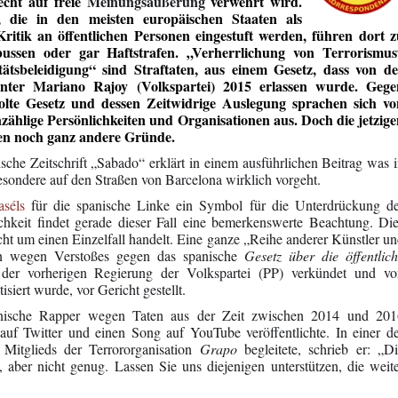
echt auf freie
Meinungsäußerung
verwehrt wird.
 die in den meisten europäischen Staaten als
Kritik an öffentlichen Personen eingestuft werden, führen dort z
ussen oder gar Haftstrafen. „Verherrlichung von Terrorismus
ätsbeleidigung“ sind Straftaten, aus einem Gesetz, dass von de
nter Mariano Rajoy (Volkspartei) 2015 erlassen wurde. Gege
olte Gesetz und dessen Zeitwidrige Auslegung sprachen sich vo
zählige Persönlichkeiten und Organisationen aus. Doch die jetzig
en noch ganz andere Gründe.
ische Zeitschrift „Sabado“ erklärt in einem ausführlichen Beitrag was 
esondere auf den Straßen von Barcelona wirklich vorgeht.
séls
für die spanische Linke ein Symbol für die Unterdrückung de
ichkeit findet gerade dieser Fall eine bemerkenswerte Beachtung. Di
nicht um einen Einzelfall handelt. Eine ganze „Reihe anderer Künstler u
en wegen Verstoßes gegen das spanische
Gesetz über die öffentlic
der vorherigen Regierung der Volkspartei (PP) verkündet und vo
siert wurde, vor Gericht gestellt.
nische Rapper wegen Taten aus der Zeit zwischen 2014 und 201
n auf Twitter und einen Song auf YouTube veröffentlichte. In einer d
 Mitglieds der Terrororganisation
Grapo
begleitete, schrieb er: „D
aber nicht genug. Lassen Sie uns diejenigen unterstützen, die weit