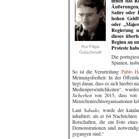
ihnen das R
Äußerungen,
Satire oder 
hohen Geldb
oder „Majest
Regierung u
dieses überh
Beginn an un
Rui Filipe
Proteste hab
Gutschmidt
Die portugies
Spanien, insb
So ist die Verurteilung
Pablo Ha
Meinungsfreiheit. In der Öffentl
liegt daran, dass es sich hierbei 
Medienpersönlichkeiten“, wurd
Sicherheit
von 2015, dass von 
Menschenrechtsorganisationen kriti
Laut
Sabado,
wurde der katala
inhaftiert, als er 64 Nachrichte
Botschaften, die ein Foto eines
Demonstrationen sind notwendig, 
gegangen sind.“