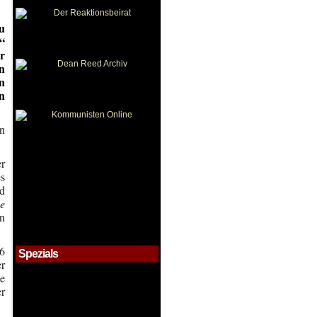
u
“
r
n
n
en
in
r
es
nd
he
n
6
Spezials
er
ie
er