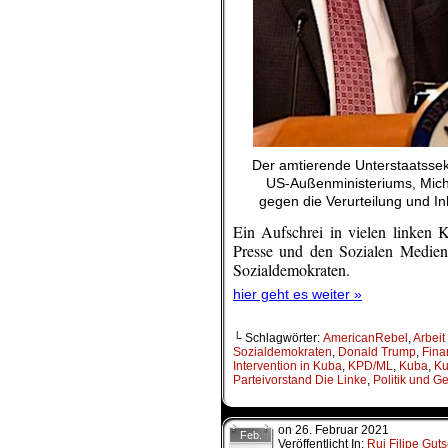
Der amtierende Unterstaatssek
US-Außenministeriums, Micha
gegen die Verurteilung und I
Ein Aufschrei in vielen linken K
Presse und den Sozialen Medien 
Sozialdemokraten.
hier geht es weiter »
└ Schlagwörter:
AmericanRebel
,
Arbeit
Sozialdemokraten
,
Donald Trump
,
Fina
Intervention in Kuba
,
KPD/ML
,
Kuba
,
Ku
Parteivorstand Die Linke
,
Politik und Ge
on
26. Februar 2021
Feb.
Veröffentlicht In:
Rui Filipe Gut