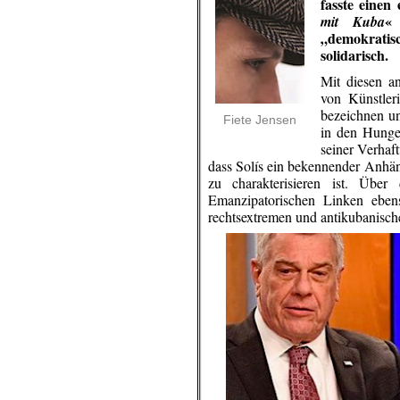
fasste einen
«
mit Kuba
„demokratis
solidarisch.
Mit diesen an
von Künstler
bezeichnen un
Fiete Jensen
in den Hunge
seiner Verhaft
dass Solís ein bekennender Anhän
zu charakterisieren ist. Übe
Emanzipatorischen Linken eben
rechtsextremen und antikubanisc