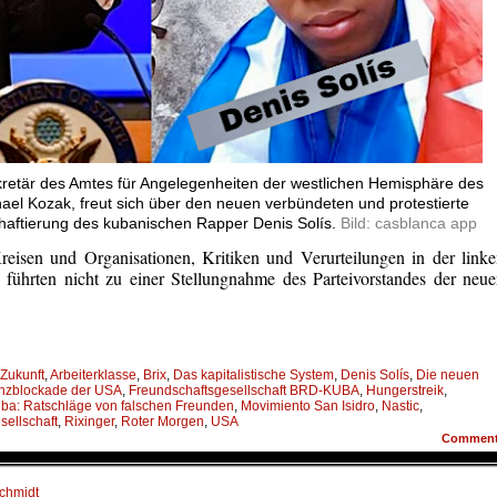
retär des Amtes für Angelegenheiten der westlichen Hemisphäre des
el Kozak, freut sich über den neuen verbündeten und protestierte
nhaftierung des kubanischen Rapper Denis Solís.
Bild: casblanca app
reisen und Organisationen, Kritiken und Verurteilungen in der link
führten nicht zu einer Stellungnahme des Parteivorstandes der neu
 Zukunft
,
Arbeiterklasse
,
Brix
,
Das kapitalistische System
,
Denis Solís
,
Die neuen
nzblockade der USA
,
Freundschaftsgesellschaft BRD-KUBA
,
Hungerstreik
,
ba: Ratschläge von falschen Freunden
,
Movimiento San Isidro
,
Nastic
,
sellschaft
,
Rixinger
,
Roter Morgen
,
USA
Commen
schmidt