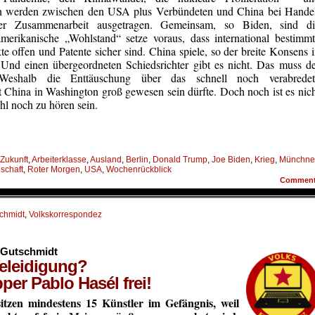
ren werden zwischen den USA plus Verbündeten und China bei Hande
icher Zusammenarbeit ausgetragen. Gemeinsam, so Biden, sind di
erikanische „Wohlstand“ setze voraus, dass international bestimm
 offen und Patente sicher sind. China spiele, so der breite Konsens 
 Und einen übergeordneten Schiedsrichter gibt es nicht. Das muss d
 Weshalb die Enttäuschung über das schnell noch verabredet
China in Washington groß gewesen sein dürfte. Doch noch ist es nic
ohl noch zu hören sein.
 Zukunft
,
Arbeiterklasse
,
Ausland
,
Berlin
,
Donald Trump
,
Joe Biden
,
Krieg
,
Münchne
lschaft
,
Roter Morgen
,
USA
,
Wochenrückblick
Commen
schmidt
,
Volkskorrespondez
e Gutschmidt
eleidigung?
per Pablo Hasél frei!
itzen mindestens 15 Künstler im Gefängnis, weil