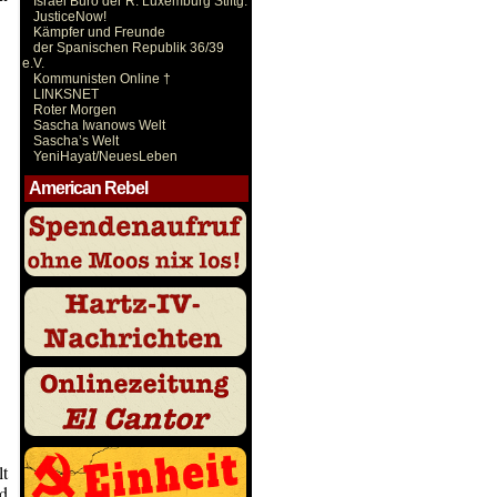
Israel Büro der R. Luxemburg Stiftg.
JusticeNow!
Kämpfer und Freunde
der Spanischen Republik 36/39
e.V.
Kommunisten Online †
LINKSNET
Roter Morgen
Sascha Iwanows Welt
Sascha’s Welt
YeniHayat/NeuesLeben
American Rebel
lt
d