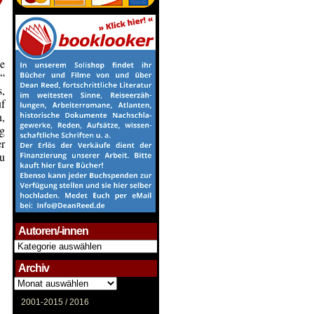
pe
“
s,
uf
n,
ng
r
u
Autoren/-innen
Autoren/-
innen
Archiv
Archiv
2001-2015 /
2016