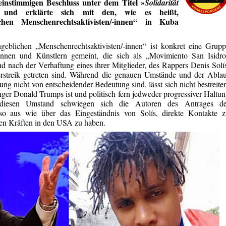
 einstimmigen Beschluss unter dem Titel »
Solidarität
 und erklärte sich mit den, wie es heißt,
chen Menschenrechtsaktivisten/-innen“ in Kuba
geblichen „Menschenrechtsaktivisten/-innen“ ist konkret eine Grup
innen und Künstlern gemeint, die sich als „Movimiento San Isidro
d nach der Verhaftung eines ihrer Mitglieder, des Rappers Denis Solí
rstreik getreten sind. Während die genauen Umstände und der Abla
ung nicht von entscheidender Bedeutung sind, lässt sich nicht bestreite
ger Donald Trumps ist und politisch fern jedweder progressiver Haltu
r diesen Umstand schwiegen sich die Autoren des Antrages de
so aus wie über das Eingeständnis von Solís, direkte Kontakte z
hen Kräften in den USA zu haben.