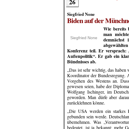
26
Siegfried None
Biden auf der Münchne
Wie bereits 
man möchte 
Siegfried None
demnächst i
abgewählten
Konferenz teil. Er versprach:
Außenpolitik“. Er gab ein kla
Bündnisses ab.
„Das ist sehr wichtig, das haben 
Koordinator der Bundesregung. A
Vorgehen des Westens an. Dass 
gewesen seien, habe der Diplomat
Wolfgang Ischinger, im Deutschl
geworden. Man dürfe aber daraus
zurücklehnen könne.
„Die USA werden ein starkes Eu
gebunden sein werde. Deutschlan
übernehmen. Was „Verantwort
bedeutet, ist ja bekannt: mehr 