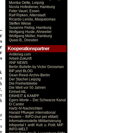
Monika Oette, Leipzig
Nicola Hofediener, Hamburg
Peter Vauel, Essen
Ralf Ripken, Altenstadt
Ricardo Lerida, Maspalomas
Steffen Weise
Susanne Fiebig, Hamburg
–
Wolfgang Huste, Ahrweiler
r
Wolfgang Müller, Hamburg
s
Quasi B., Dresden
r
Kooperationspartner
r
Antikrieg.com
s
Arbeit-Zukunft
ANF NEWS
Berlin Bulletin by Victor Grossman
ik
BIP jetzt BLOG
Dean-Reed-Archiv-Berlin
es
Der Stachel Leipzig
h
Die Freiheitsliebe
Die Welt vor 50 Jahren
z,
Einheit-ML
er
EINHEIT & KAMPF
ch
Egers Worte – Der Schwarze Kanal
El Cantor
Hartz-IV-Nachrichten
Harald Pflueger international
r
Hosteni – INFO (nur per eMail)
g“
Informationsstelle Militarisierung
s
Infoportal f. antif. Kult. u. Polit. M/P
INFO-WELT
en