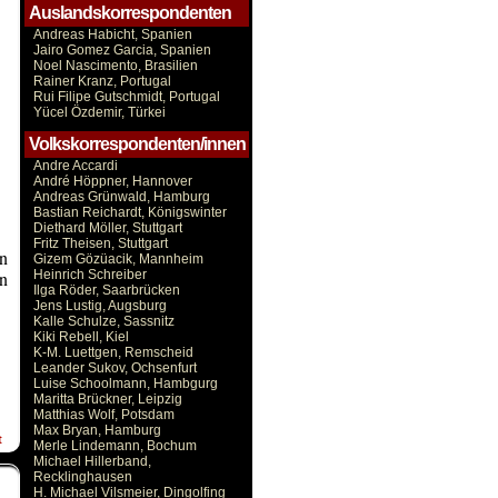
Auslandskorrespondenten
Andreas Habicht, Spanien
Jairo Gomez Garcia, Spanien
Noel Nascimento, Brasilien
Rainer Kranz, Portugal
Rui Filipe Gutschmidt, Portugal
Yücel Özdemir, Türkei
Volkskorrespondenten/innen
Andre Accardi
André Höppner, Hannover
Andreas Grünwald, Hamburg
Bastian Reichardt, Königswinter
Diethard Möller, Stuttgart
Fritz Theisen, Stuttgart
en
Gizem Gözüacik, Mannheim
en
Heinrich Schreiber
Ilga Röder, Saarbrücken
Jens Lustig, Augsburg
Kalle Schulze, Sassnitz
Kiki Rebell, Kiel
K-M. Luettgen, Remscheid
Leander Sukov, Ochsenfurt
Luise Schoolmann, Hambgurg
Maritta Brückner, Leipzig
Matthias Wolf, Potsdam
Max Bryan, Hamburg
t
Merle Lindemann, Bochum
Michael Hillerband,
Recklinghausen
H. Michael Vilsmeier, Dingolfing