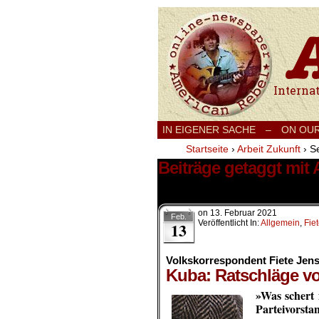
International
IN EIGENER SACHE
–
ON OU
Startseite
›
Arbeit Zukunft
›
Se
Beiträge getaggt mit 
218 Ergebnisse.
on
13. Februar 2021
Feb.
Veröffentlicht In:
Allgemein
,
Fie
13
Volkskorrespondent Fiete Jen
Kuba: Ratschläge v
»Was schert 
Parteivorst