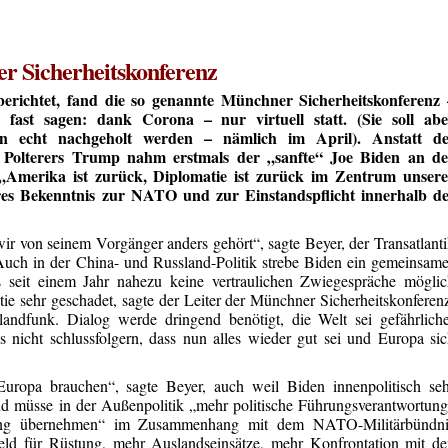
r Sicherheitskonferenz
berichtet, fand die so genannte Münchner Sicherheitskonferenz 
fast sagen: dank Corona – nur virtuell statt. (Sie soll abe
n echt nachgeholt werden – nämlich im April). Anstatt de
 Polterers Trump nahm erstmals der „sanfte“ Joe Biden an de
 „Amerika ist zurück, Diplomatie ist zurück im Zentrum unsere
res Bekenntnis zur NATO und zur Einstandspflicht innerhalb de
wir von seinem Vorgänger anders gehört“, sagte Beyer, der Transatlant
uch in der China- und Russland-Politik strebe Biden ein gemeinsam
seit einem Jahr nahezu keine vertraulichen Zwiegespräche möglic
ie sehr geschadet, sagte der Leiter der Münchner Sicherheitskonferen
andfunk. Dialog werde dringend benötigt, die Welt sei gefährlich
 nicht schlussfolgern, dass nun alles wieder gut sei und Europa si
ropa brauchen“, sagte Beyer, auch weil Biden innenpolitisch seh
d müsse in der Außenpolitik „mehr politische Führungsverantwortun
ung übernehmen“ im Zusammenhang mit dem NATO-Militärbündni
Geld für Rüstung, mehr Auslandseinsätze, mehr Konfrontation mit d