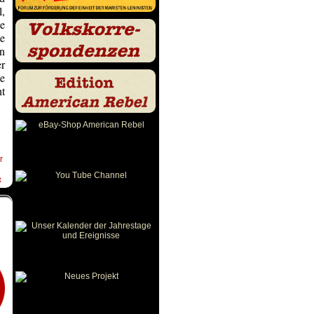
l,
e
te
in
er
e
ht
r
t