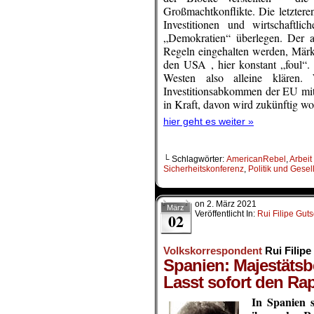
Großmachtkonflikte. Die letzte
Investitionen und wirtschaftl
„Demokratien“ überlegen. Der am
Regeln eingehalten werden, Märkte
den USA , hier konstant „foul“.
Westen also alleine klären.
Investitionsabkommen der EU mit 
in Kraft, davon wird zukünftig w
hier geht es weiter »
└ Schlagwörter:
AmericanRebel
,
Arbeit
Sicherheitskonferenz
,
Politik und Gesel
on
2. März 2021
März
Veröffentlicht In:
Rui Filipe Gut
02
Volkskorrespondent
Rui Filip
Spanien: Majestätsb
Lasst sofort den Rap
In Spanien s