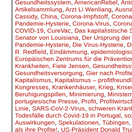
Gesundheitssystem
,
AmericanRebel
,
Ant
Artikelsammlung
,
Arzt Li Wenliang
,
Ausn
Cassidy
,
China
,
Corona-Impfstoff
,
Corona
Pandemie-Hysterie
,
Corona-Virus
,
Corona
COVID-19
,
CureVac
,
Das kapitalistische
Senator von Louisiana
,
Der Ursprung de
Pandemie-Hysterie
,
Die Virus-Hysterie
,
D
R. Redfield
,
Eindämmung
,
epidemiologis
Europäischen Zentrums für die Prävention
Krankheiten
,
Fiete Jensen
,
Gesundheits
Gesundheitsversorgung
,
Gier nach Profit
Kapitalismus
,
Kapitalismus – profitfreund
Kongresses
,
Krankenhäuser
,
Krieg
,
Kris
Beruhigungspillen
,
Minimierung
,
Ministerr
portugiesische Presse
,
Profit
,
Profitwirtsc
Linie
,
SARS-CoV-2-Virus
,
schweren Krank
Todesfälle durch Covid-19 in Portugal
,
so
Auswirkungen
,
Spekulationen
,
Tübingen
als ihre Profite!
,
US-Präsident Donald Tr