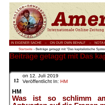
Internationale Onlinezeitung für Frieden
IN EIGENER SACHE
–
ON OUR OWN BEHALF –
NOTA
Startseite
›
Beiträge getaggt mit "Das kapitalistische Syst
Beiträge getaggt mit Das ka
201 Ergebnisse.
on
12. Juli 2019
Juli
12
Veröffentlicht In:
HM
HM
Was ist so schlimm am