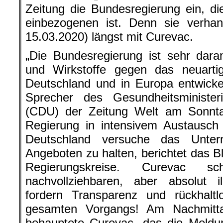
„Die Bundesregierung ist sehr daran
und Wirkstoffe gegen das neuarti
Deutschland und in Europa entwickel
Sprecher des Gesundheitsminist
(CDU) der Zeitung Welt am Sonntag
Regierung in intensivem Austausch
Deutschland versuche das Untern
Angeboten zu halten, berichtet das Bl
Regierungskreise. Curevac s
nachvollziehbaren, aber absolut i
fordern Transparenz und rückhaltl
gesamten Vorgangs! Am Nachmitt
behauptete Curevac, das die Meldu
Deutschlandfunk (DLF) meld
Bundesregierung den Vorgang bestä
Firma wohl, sich aus dem Focus der Öf