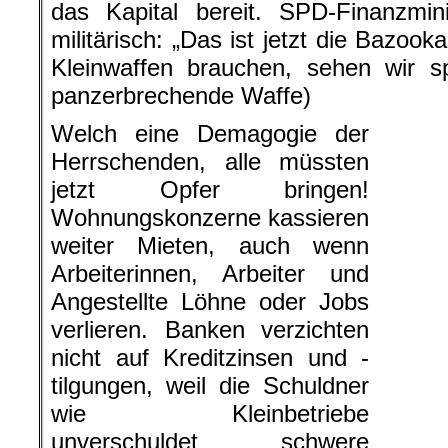
panzerbrechende Waffe)
Welch eine Demagogie der
Herrschenden, alle müssten
jetzt Opfer bringen!
Wohnungskonzerne kassieren wei
Arbeiterinnen, Arbeiter und Ange
verlieren. Banken verzichten nich
tilgungen, weil die Schuldner wie Kl
schwere Einnahmeverluste erleiden
müssen keine Opfer bringen, für sie 
fett gesdeckt!
Wann hat man schon einmal einen s
dieser Bundesregierung gesehen?
Gesundheitswesen? Fehlanzeige!
privatisiert und kaputt gespart. Das