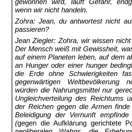
gewonnen wird, läuft Gefahr, endg
wenn wir nicht handeln.
Zohra:
Jean, du antwortest nicht a
passieren?
Jean Ziegler: Zohra, wir wissen nich
Der Mensch weiß mit Gewissheit, was er
auf einem Planeten leben, auf dem al
an Hunger oder einer hunger bedingt
die Erde ohne Schwierigkeiten fas
gegenwärtigen Weltbevölkerung n
würden die Nahrungsmittel nur gerech
Ungleichverteilung des Reichtums u
der Reichen gegen die Armen finde i
Beleidigung der Vernunft empfinde
(
gegen die Aufklärung gerichtete Pol
neoliberalen Wahns, die Erhebu