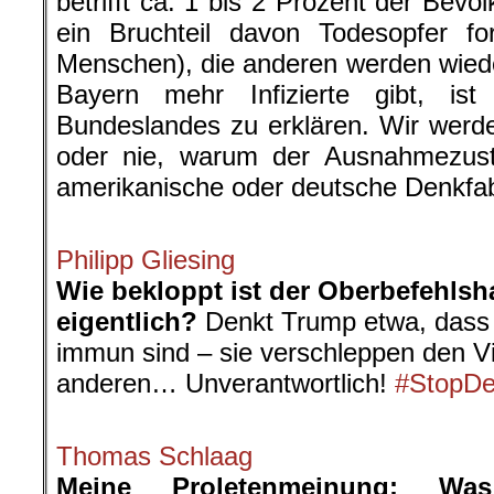
betrifft ca. 1 bis 2 Prozent der Bevö
ein Bruchteil davon Todesopfer fo
Menschen), die anderen werden wiede
Bayern mehr Infizierte gibt, i
Bundeslandes zu erklären. Wir werde
oder nie, warum der Ausnahmezust
amerikanische oder deutsche Denkfab
.
Philipp Gliesing
Wie bekloppt ist der Oberbefehlsha
eigentlich?
Denkt Trump etwa, dass 
immun sind – sie verschleppen den Vi
anderen… Unverantwortlich!
#StopDe
.
Thomas Schlaag
Meine Proletenmeinung: W