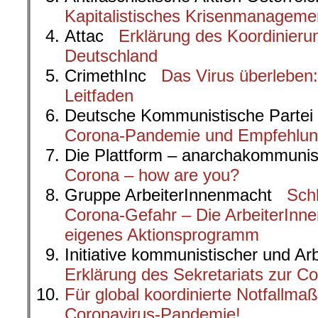
Kapitalistisches Krisenmanageme
Attac
Erklärung des Koordinieru
Deutschland
CrimethInc
Das Virus überleben:
Leitfaden
Deutsche Kommunistische Part
Corona-Pandemie und Empfehlung
Die Plattform – anarchakommuni
Corona – how are you?
Gruppe ArbeiterInnenmacht
Sch
Corona-Gefahr – Die ArbeiterInne
eigenes Aktionsprogramm
Initiative kommunistischer und A
Erklärung des Sekretariats zur C
Für global koordinierte Notfallm
Coronavirus-Pandemie!