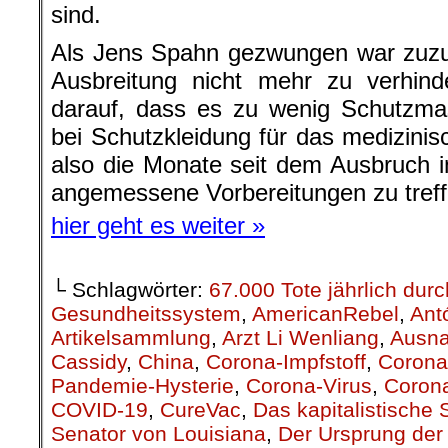
sind.
Als Jens Spahn gezwungen war zuzu
Ausbreitung nicht mehr zu verhinde
darauf, dass es zu wenig Schutzma
bei Schutzkleidung für das medizinis
also die Monate seit dem Ausbruch i
angemessene Vorbereitungen zu treff
hier geht es weiter »
└ Schlagwörter:
67.000 Tote jährlich du
Gesundheitssystem
,
AmericanRebel
,
Ant
Artikelsammlung
,
Arzt Li Wenliang
,
Ausn
Cassidy
,
China
,
Corona-Impfstoff
,
Corona
Pandemie-Hysterie
,
Corona-Virus
,
Corona
COVID-19
,
CureVac
,
Das kapitalistische
Senator von Louisiana
,
Der Ursprung de