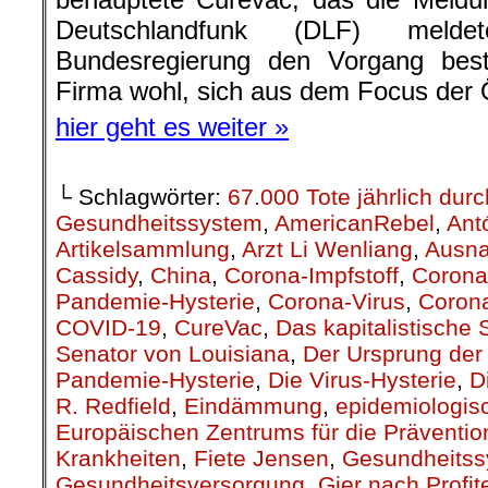
hier geht es weiter »
└ Schlagwörter:
67.000 Tote jährlich du
Gesundheitssystem
,
AmericanRebel
,
Ant
Artikelsammlung
,
Arzt Li Wenliang
,
Ausn
Cassidy
,
China
,
Corona-Impfstoff
,
Corona
Pandemie-Hysterie
,
Corona-Virus
,
Corona
COVID-19
,
CureVac
,
Das kapitalistische
Senator von Louisiana
,
Der Ursprung de
Pandemie-Hysterie
,
Die Virus-Hysterie
,
D
R. Redfield
,
Eindämmung
,
epidemiologis
Europäischen Zentrums für die Prävention
Krankheiten
,
Fiete Jensen
,
Gesundheits
Gesundheitsversorgung
,
Gier nach Profit
Kapitalismus
,
Kapitalismus – profitfreund
Kongresses
,
Krankenhäuser
,
Krieg
,
Kris
Beruhigungspillen
,
Minimierung
,
Ministerr