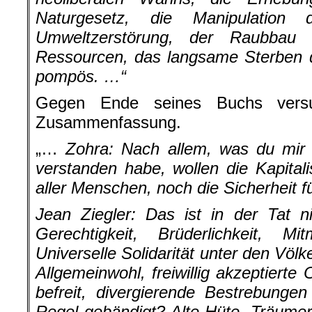
Naturgesetz, die Manipulation
Umweltzerstörung, der Raubbau 
Ressourcen, das langsame Sterben d
pompös. …“
Gegen Ende seines Buchs versu
Zusammenfassung.
„…
Zohra:
Nach allem, was du mir 
verstanden habe, wollen die Kapitali
aller Menschen, noch die Sicherheit f
Jean Ziegler: Das ist in der Tat n
Gerechtigkeit, Brüderlichkeit, Mit
Universelle Solidarität unter den Völke
Allgemeinwohl, freiwillig akzeptiert
befreit, divergierende Bestrebung
Regel gebändigt? Alte Hüte, Träumer