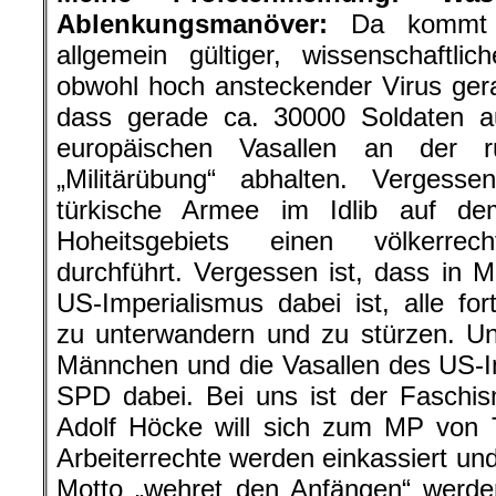
Ablenkungsmanöver:
Da kommt de
allgemein gültiger, wissenschaftli
obwohl hoch ansteckender Virus gerad
dass gerade ca. 30000 Soldaten 
europäischen Vasallen an der r
„Militärübung“ abhalten. Vergess
türkische Armee im Idlib auf d
Hoheitsgebiets einen völkerrecht
durchführt. Vergessen ist, dass in M
US-Imperialismus dabei ist, alle for
zu unterwandern und zu stürzen. U
Männchen und die Vasallen des US-I
SPD dabei. Bei uns ist der Faschi
Adolf Höcke will sich zum MP von 
Arbeiterrechte werden einkassiert 
Motto „wehret den Anfängen“ werden