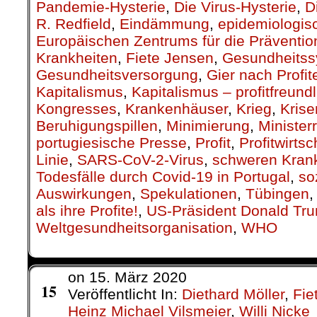
Pandemie-Hysterie
,
Die Virus-Hysterie
,
D
R. Redfield
,
Eindämmung
,
epidemiologis
Europäischen Zentrums für die Prävention
Krankheiten
,
Fiete Jensen
,
Gesundheits
Gesundheitsversorgung
,
Gier nach Profit
Kapitalismus
,
Kapitalismus – profitfreund
Kongresses
,
Krankenhäuser
,
Krieg
,
Kris
Beruhigungspillen
,
Minimierung
,
Ministerr
portugiesische Presse
,
Profit
,
Profitwirtsc
Linie
,
SARS-CoV-2-Virus
,
schweren Krank
Todesfälle durch Covid-19 in Portugal
,
so
Auswirkungen
,
Spekulationen
,
Tübingen
als ihre Profite!
,
US-Präsident Donald Tr
Weltgesundheitsorganisation
,
WHO
on
15. März 2020
März
15
Veröffentlicht In:
Diethard Möller
,
Fie
Heinz Michael Vilsmeier
,
Willi Nicke