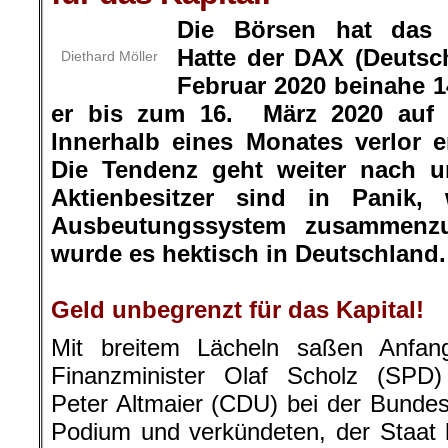
Februar 2020 beinahe 1
er bis zum 16. März 2020 auf 
Innerhalb eines Monates verlor er
Die Tendenz geht weiter nach u
Aktienbesitzer sind in Panik, w
Ausbeutungssystem zusammenzu
wurde es hektisch in Deutschland.
.
Geld unbegrenzt für das Kapital!
Mit breitem Lächeln saßen Anfan
Finanzminister Olaf Scholz (SPD) 
Peter Altmaier (CDU) bei der Bunde
Podium und verkündeten, der Staat 
das Kapital bereit. SPD-Finanzmin
militärisch: „Das ist jetzt die Bazoo
Kleinwaffen brauchen, sehen wir sp