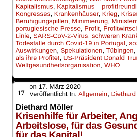
portugiesische Presse
,
Profit
,
Profitwirtsc
Linie
,
SARS-CoV-2-Virus
,
schweren Krank
Todesfälle durch Covid-19 in Portugal
,
so
Auswirkungen
,
Spekulationen
,
Tübingen
als ihre Profite!
,
US-Präsident Donald Tr
Weltgesundheitsorganisation
,
WHO
on
17. März 2020
März
17
Veröffentlicht In:
Allgemein
,
Diethard
Diethard Möller
Krisenhilfe für Arbeiter, An
Arbeitslose, für das Gesun
für das Kapital!
Die Börsen hat das 
Hatte der DAX (Deutsc
Diethard Möller