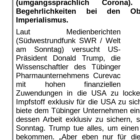
(umgangssprachlich Corona
Begehrlichkeiten bei den O
Imperialismus.
Laut Medienberichten
(Südwestrundfunk SWR / Welt am
Präsident Donald Trump, die Wisse
Pharmaunternehmens Curevac mi
Zuwendungen in die USA zu lock
Impfstoff exklusiv für die USA zu si
biete dem Tübinger Unternehmen ein
dessen Arbeit exklusiv zu sichern, 
Sonntag. Trump tue alles, um einen
bekommen. „Aber eben nur für die
Zeitung die Bundesregierung ein, die
einbezogenen ist. Denn sie verha
15.03.2020) längst mit Curevac.