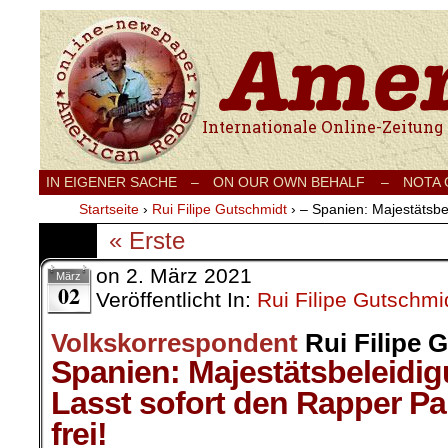
Internationale Onlinezeitung für Frieden
IN EIGENER SACHE
–
ON OUR OWN BEHALF –
NOTA
Startseite
›
Rui Filipe Gutschmidt
›
– Spanien: Majestätsbe
« Erste
on
2. März 2021
März
02
Veröffentlicht In:
Rui Filipe Gutschmi
Volkskorrespondent
Rui Filipe 
Spanien: Majestätsbeleidi
Lasst sofort den Rapper Pa
frei!