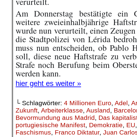
verurteilt.
Am Donnerstag bestätigte ein G
weitere zweieinhalbjährige Haftst
wurde nun verurteilt, einen Zeugen
die Stadtpolizei von Lérida bedro
muss nun entscheiden, ob Pablo 
soll, diese neue Haftstrafe zu ve
Strafe noch Berufung beim Oberste
werden kann.
hier geht es weiter »
└ Schlagwörter:
4 Millionen Euro
,
Adel
,
A
Zukunft
,
Arbeiterklasse
,
Ausland
,
Barcelo
Bevormundung aus Madrid
,
Das kapitali
portugiesische Manifest
,
Demokratie
,
EU
Faschismus
,
Franco Diktatur
,
Juan Carlo