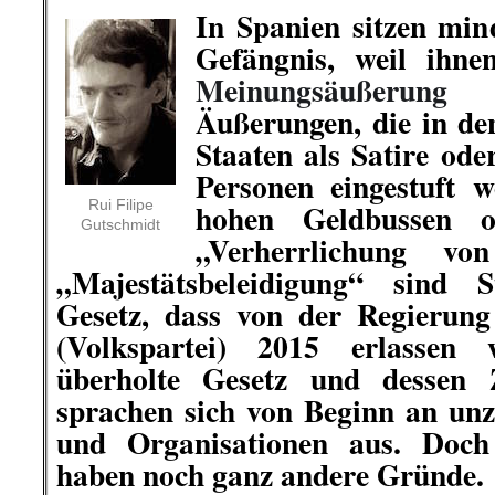
In Spanien sitzen min
Gefängnis, weil ihne
Meinungsäußerung
v
Äußerungen, die in de
Staaten als Satire ode
Personen eingestuft 
Rui Filipe
hohen Geldbussen o
Gutschmidt
„Verherrlichung vo
„Majestätsbeleidigung“ sind S
Gesetz, dass von der Regierun
(Volkspartei) 2015 erlassen
überholte Gesetz und dessen Z
sprachen sich von Beginn an unz
und Organisationen aus. Doch 
haben noch ganz andere Gründe.