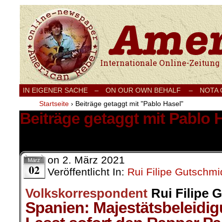
Internationale Onlinezeitung für Frieden
IN EIGENER SACHE
–
ON OUR OWN BEHALF –
NOTA
Startseite
›
Beiträge getaggt mit "Pablo Hasel"
Beiträge getaggt mit Pablo 
1 Ergebnis.
on
2. März 2021
März
02
Veröffentlicht In:
Rui Filipe Gutschmi
Volkskorrespondent
Rui Filipe 
Spanien: Majestätsbeleidi