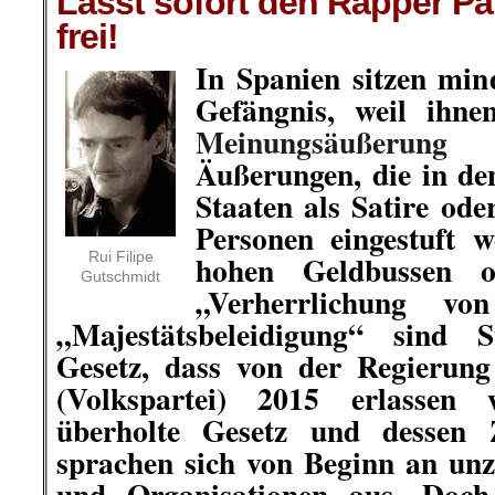
Lasst sofort den Rapper Pa
frei!
In Spanien sitzen min
Gefängnis, weil ihne
Meinungsäußerung
v
Äußerungen, die in de
Staaten als Satire ode
Personen eingestuft 
Rui Filipe
hohen Geldbussen o
Gutschmidt
„Verherrlichung vo
„Majestätsbeleidigung“ sind S
Gesetz, dass von der Regierun
(Volkspartei) 2015 erlassen
überholte Gesetz und dessen Z
sprachen sich von Beginn an unz
und Organisationen aus. Doch 