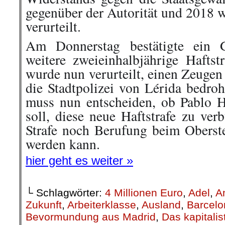
gegenüber der Autorität und 2018 
verurteilt.
Am Donnerstag bestätigte ein G
weitere zweieinhalbjährige Haftst
wurde nun verurteilt, einen Zeugen
die Stadtpolizei von Lérida bedro
muss nun entscheiden, ob Pablo 
soll, diese neue Haftstrafe zu ve
Strafe noch Berufung beim Oberste
werden kann.
hier geht es weiter »
└ Schlagwörter:
4 Millionen Euro
,
Adel
,
A
Zukunft
,
Arbeiterklasse
,
Ausland
,
Barcelo
Bevormundung aus Madrid
,
Das kapitali