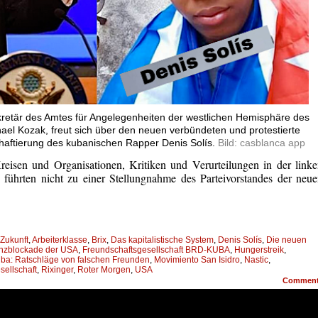
retär des Amtes für Angelegenheiten der westlichen Hemisphäre des
el Kozak, freut sich über den neuen verbündeten und protestierte
nhaftierung des kubanischen Rapper Denis Solís.
Bild: casblanca app
reisen und Organisationen, Kritiken und Verurteilungen in der link
führten nicht zu einer Stellungnahme des Parteivorstandes der neu
 Zukunft
,
Arbeiterklasse
,
Brix
,
Das kapitalistische System
,
Denis Solís
,
Die neuen
nzblockade der USA
,
Freundschaftsgesellschaft BRD-KUBA
,
Hungerstreik
,
ba: Ratschläge von falschen Freunden
,
Movimiento San Isidro
,
Nastic
,
sellschaft
,
Rixinger
,
Roter Morgen
,
USA
Commen