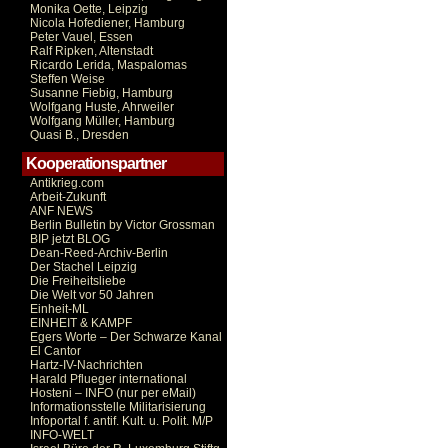
Monika Oette, Leipzig
Nicola Hofediener, Hamburg
Peter Vauel, Essen
Ralf Ripken, Altenstadt
Ricardo Lerida, Maspalomas
Steffen Weise
Susanne Fiebig, Hamburg
Wolfgang Huste, Ahrweiler
Wolfgang Müller, Hamburg
Quasi B., Dresden
Kooperationspartner
Antikrieg.com
Arbeit-Zukunft
ANF NEWS
Berlin Bulletin by Victor Grossman
BIP jetzt BLOG
Dean-Reed-Archiv-Berlin
Der Stachel Leipzig
Die Freiheitsliebe
Die Welt vor 50 Jahren
Einheit-ML
EINHEIT & KAMPF
Egers Worte – Der Schwarze Kanal
El Cantor
Hartz-IV-Nachrichten
Harald Pflueger international
Hosteni – INFO (nur per eMail)
Informationsstelle Militarisierung
Infoportal f. antif. Kult. u. Polit. M/P
INFO-WELT