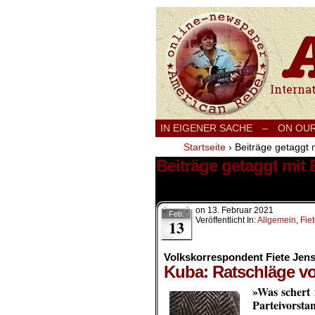
International
IN EIGENER SACHE
–
ON OU
Startseite
›
Beiträge getaggt m
Beiträge getaggt mit 
1 Ergebnis.
on
13. Februar 2021
Feb.
Veröffentlicht In:
Allgemein
,
Fie
13
Volkskorrespondent Fiete Jen
Kuba: Ratschläge v
»Was schert 
Parteivorst