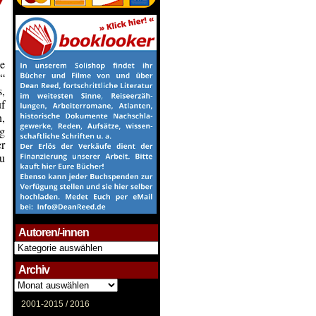
pe
“
s,
uf
n,
ng
r
u
Autoren/-innen
Autoren/-
innen
Archiv
Archiv
2001-2015 /
2016