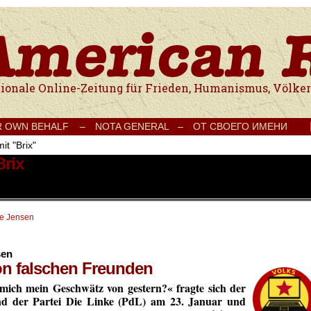
e Onlinezeitung für Frieden, Humanismus, Völkerverständigung und Kul
R OWN BEHALF –
NOTA GENERAL –
ОТ СВОЕГО ИМЕНИ
it "Brix"
Brix
te Jensen
sen
on falschen Freunden
mich mein Geschwätz von gestern?« fragte sich
der
and der Partei Die Linke (PdL) am 23. Januar und