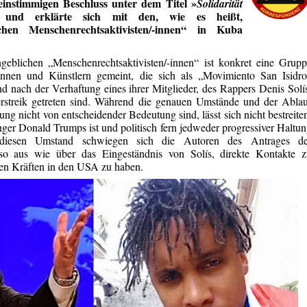
 einstimmigen Beschluss unter dem Titel »
Solidarität
 und erklärte sich mit den, wie es heißt,
chen Menschenrechtsaktivisten/-innen“ in Kuba
geblichen „Menschenrechtsaktivisten/-innen“ ist konkret eine Grup
innen und Künstlern gemeint, die sich als „Movimiento San Isidro
d nach der Verhaftung eines ihrer Mitglieder, des Rappers Denis Solí
rstreik getreten sind. Während die genauen Umstände und der Abla
ung nicht von entscheidender Bedeutung sind, lässt sich nicht bestreite
ger Donald Trumps ist und politisch fern jedweder progressiver Haltu
r diesen Umstand schwiegen sich die Autoren des Antrages de
so aus wie über das Eingeständnis von Solís, direkte Kontakte z
hen Kräften in den USA zu haben.