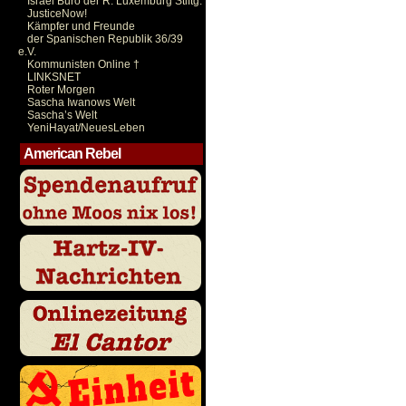
Israel Büro der R. Luxemburg Stiftg.
JusticeNow!
Kämpfer und Freunde
der Spanischen Republik 36/39
e.V.
Kommunisten Online †
LINKSNET
Roter Morgen
Sascha Iwanows Welt
Sascha’s Welt
YeniHayat/NeuesLeben
American Rebel