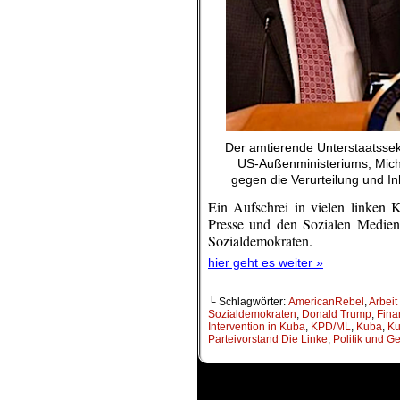
Der amtierende Unterstaatssek
US-Außenministeriums, Micha
gegen die Verurteilung und I
Ein Aufschrei in vielen linken K
Presse und den Sozialen Medien 
Sozialdemokraten.
hier geht es weiter »
└ Schlagwörter:
AmericanRebel
,
Arbeit
Sozialdemokraten
,
Donald Trump
,
Fina
Intervention in Kuba
,
KPD/ML
,
Kuba
,
Ku
Parteivorstand Die Linke
,
Politik und Ge