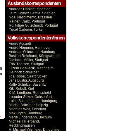
Auslandskorrespondenten
Andreas Habicht, Spanien
Jairo Gomez Garcia, Spanien
Noel Nascimento, Brasilien
Rainer Kranz, Portugal
Rui Filipe Gutschmidt, Portugal
Yücel Özdemir, Türkei
Volkskorrespondenten/innen
Andre Accardi
André Höppner, Hannover
Andreas Grünwald, Hamburg
Bastian Reichardt, Königswinter
Diethard Möller, Stuttgart
Fritz Theisen, Stuttgart
en
Gizem Gözüacik, Mannheim
en
Heinrich Schreiber
Ilga Röder, Saarbrücken
Jens Lustig, Augsburg
Kalle Schulze, Sassnitz
Kiki Rebell, Kiel
K-M. Luettgen, Remscheid
Leander Sukov, Ochsenfurt
Luise Schoolmann, Hambgurg
Maritta Brückner, Leipzig
Matthias Wolf, Potsdam
Max Bryan, Hamburg
t
Merle Lindemann, Bochum
Michael Hillerband,
Recklinghausen
H. Michael Vilsmeier, Dingolfing