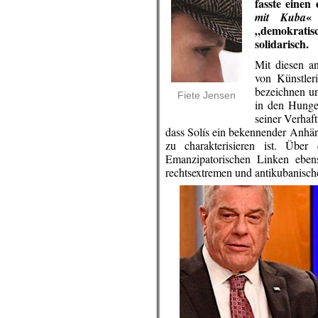
fasste einen
«
mit Kuba
„demokratis
solidarisch.
Mit diesen an
von Künstler
bezeichnen un
Fiete Jensen
in den Hunge
seiner Verhaft
dass Solís ein bekennender Anhän
zu charakterisieren ist. Übe
Emanzipatorischen Linken eben
rechtsextremen und antikubanisc