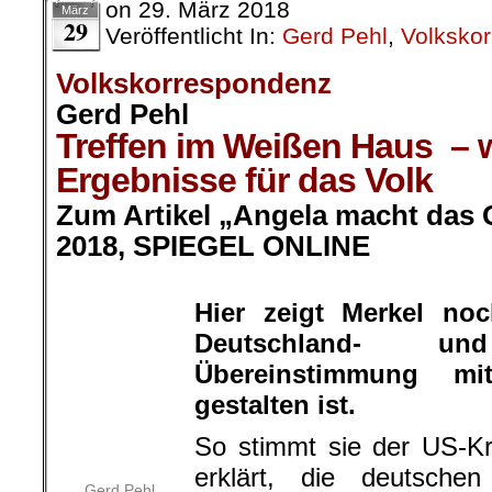
Treffen im Weißen Haus – 
Ergebnisse für das Volk
Zum Artikel „Angela macht das G
2018, SPIEGEL ONLINE
.
Hier zeigt Merkel noc
Deutschland- u
Gerd Pehl
Übereinstimmung mi
gestalten ist.
So stimmt sie der US-Kriegspolitik z
deutschen Militärausgaben auf 2 Pr
zwar ohne Angabe für den Begin
stimmt beim Atom-Abkommen mit d
Trump überein, dass weiterer Handl
erforderlich ist, dass das Abkommen 