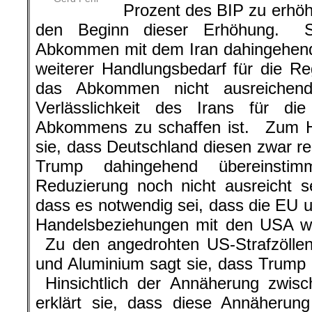
eine weitere Verlässlichkeit des Iran
des Abkommens zu schaffen ist.
erklärt sie, dass Deutschland diesen
sie mit Trump dahingehend übereins
Reduzierung noch nicht ausreicht se
dass es notwendig sei, dass die EU u
Handelsbeziehungen mit den USA we
Zu den angedrohten US-Strafzöllen
und Aluminium sagt sie, dass Trump 
Hinsichtlich der Annäherung zwis
erklärt sie, dass diese Annäheru
beruhen müsste, was nichts anderes
somit als Zustimmung zur US-Posi
Worten kundtat, dass die USA d
solange aufrechterhalten, b
Denuklearerisierung auf der Insel erreic