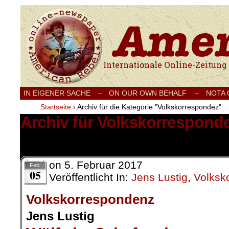
Internationale Onlinezeitung für Frieden
IN EIGENER SACHE
–
ON OUR OWN BEHALF –
NOTA
Startseite
›
Archiv für die Kategorie "Volkskorrespondez"
Archiv für Volkskorrespond
52 Ergebnisse.
on
5. Februar 2017
Feb.
05
Veröffentlicht In:
Jens Lustig
,
Volksk
Volkskorrespondenz
Jens Lustig