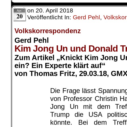
Jong Un mit dem Tref
Trump die USA politisch in Bedrängn
Treffen wird Nordkorea mit Sicherh
Welt vor Augen führen. Gew
hochgeschaukelten Szenarios 
Nordkorea ist zweifelsfrei Kim. Das 
seinen Antworten erkennen. Nicht
Zusammenhang bleiben, dass Kim
Freundschaft mit China erinnert, son
Südkorea wieder ins Gespräch zu k
Verbesserung der Beziehungen zu S
Aktivitäten von Kim im Zusa
verdeutlichen, dass der “Leidtragen
Shinzo Abe sein wird.
Der Rückhalt in der japanische
(Premierminister von Japan, An