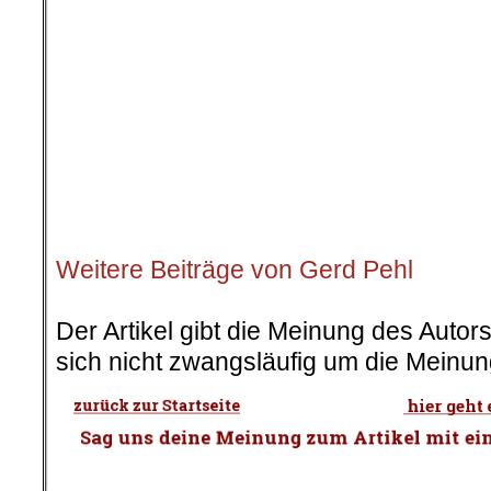
on
20. April 2018
Apr.
20
Veröffentlicht In:
Gerd Pehl
,
Volksko
Volkskorrespondenz
Gerd Pehl
Kim Jong Un und Donald 
Zum Artikel „Knickt Kim Jong 
ein? Ein Experte klärt auf“
von Thomas Fritz, 29.03.18, GMX
.
Die Frage lässt Spannun
von Professor Christin H
Gerd Pehl