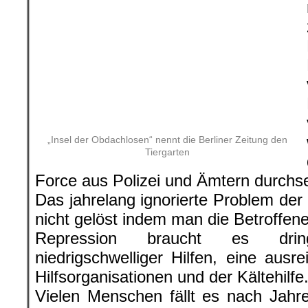
„Insel der Obdachlosen“ nennt die Berliner Zeitung den
Tiergarten
Bürgermeisterin Giffey von der SPD ü
vorzugehen. Der Senat will wohl
gegründeten Task Force aus Polizei 
Das jahrelang ignorierte Problem der
nicht gelöst indem man die Betroffene
Repression braucht es dri
niedrigschwelliger Hilfen, eine ausr
Hilfsorganisationen und der Kältehilfe
Vielen Menschen fällt es nach Jahr
sich in die strengen Re
Wiedereingliederungsprogramme zu f
offene Angebote, in denen sich Betr
mit Unterstützung ein eigenes Leben