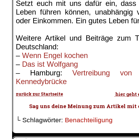
Weitere Artikel und Beiträge zum 
Deutschland:
–
Wenn Engel kochen
–
Das ist Wolfgang
– Hamburg:
Vertreibung vo
Kennedybrücke
└ Schlagwörter:
Benachteiligung
on
29. März 2018
März
29
Veröffentlicht In:
Gerd Pehl
,
Volksko
Volkskorrespondenz
Gerd Pehl