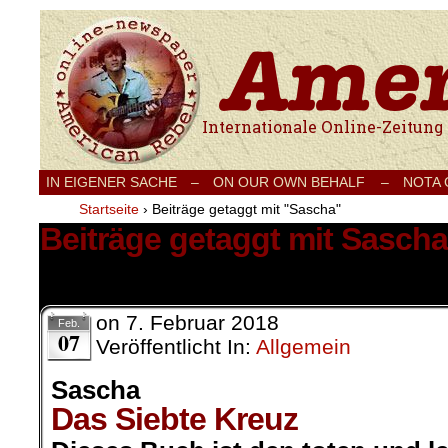
Internationale Onlinezeitung für Frieden
IN EIGENER SACHE
–
ON OUR OWN BEHALF –
NOTA
Startseite
›
Beiträge getaggt mit "Sascha"
Beiträge getaggt mit Sascha
10 Ergebnisse.
on
7. Februar 2018
Feb.
07
Veröffentlicht In:
Allgemein
Sascha
Das Siebte Kreuz