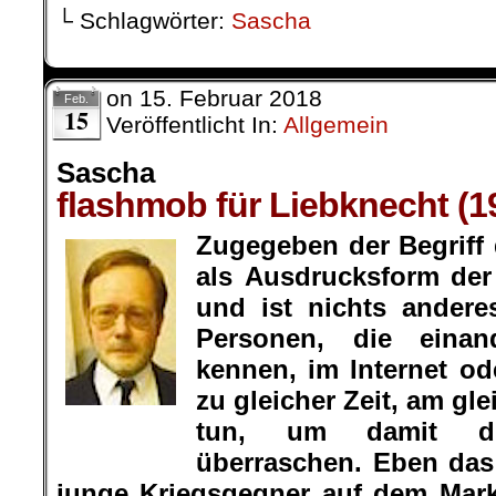
└ Schlagwörter:
Sascha
on
15. Februar 2018
Feb.
15
Veröffentlicht In:
Allgemein
Sascha
flashmob für Liebknecht (1
Zugegeben der Begriff 
als Ausdrucksform der 
und ist nichts andere
Personen, die einan
kennen, im Internet o
zu gleicher Zeit, am gl
Sascha
tun, um damit die
überraschen. Eben das
junge Kriegsgegner auf dem Mark