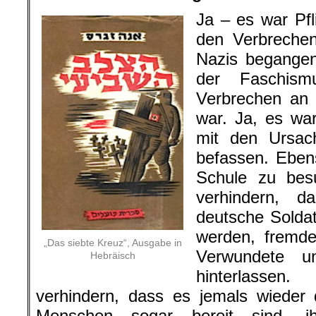
Ja – es war Pfl
den Verbrechen
Nazis begangen
der Faschism
Verbrechen an
war. Ja, es war
mit den Ursac
befassen. Ebens
Schule zu bes
verhindern, d
deutsche Soldat
werden, fremde
„Das siebte Kreuz“, Ausgabe in
Verwundete un
Hebräisch
hinterlassen
verhindern, dass es jemals wieder
Menschen sogar bereit sind, i