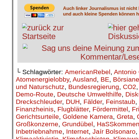
Auch linker Journalismus ist nicht
und auch kleine Spenden können he
└ Schlagwörter:
AmericanRebel
,
Antonio 
Atomenergielobby
,
Ausland
,
BE
,
Börsiane
und Naturschutz
,
Bundesregierung
,
CO2
Demo-Route
,
Deutsche Umwelthilfe
,
Disk
Dreckschleuder
,
DUH
,
Fälder
,
Feinstaub
,
Finanzheinis
,
Flugblätter
,
Fördermittel
,
Fr
Gerichtsurteile
,
Goldene Kamera
,
Greta
,
Großkonzerne
,
Grundübel
,
HaSSkommen
Inbetriebnahme
,
Internet
,
Jaír Bolsonaro
Klimaaktivistin
,
Klimafaschisten
,
Klimawa