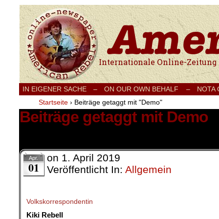
Internationale Onlinezeitung für Frieden
IN EIGENER SACHE
–
ON OUR OWN BEHALF –
NOTA
Startseite
›
Beiträge getaggt mit "Demo"
Beiträge getaggt mit Demo
9 Ergebnisse.
on
1. April 2019
Apr.
01
Veröffentlicht In:
Allgemein
Volkskorrespondentin
Kiki Rebell