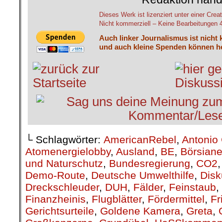
Dieses Werk ist lizenziert unter einer C
Nicht kommerziell – Keine Bearbeitungen 4.
Auch linker Journalismus ist nicht 
und auch kleine Spenden können he
└ Schlagwörter:
AmericanRebel
,
Antonio 
Atomenergielobby
,
Ausland
,
BE
,
Börsiane
und Naturschutz
,
Bundesregierung
,
CO2
Demo-Route
,
Deutsche Umwelthilfe
,
Disk
Dreckschleuder
,
DUH
,
Fälder
,
Feinstaub
,
Finanzheinis
,
Flugblätter
,
Fördermittel
,
Fr
Gerichtsurteile
,
Goldene Kamera
,
Greta
,