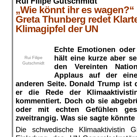
Rui Filipe Gutschmidt
„Wie könnt ihr es wagen?“
Greta Thunberg redet Klart
Klimagipfel der UN
.
Echte Emotionen oder
hält eine kurze aber s
Rui Filipe
Gutschmidt
den Vereinten Natio
Applaus auf der ein
anderen Seite. Donald Trump ist d
er die Rede der Klimaaktivisti
kommentiert. Doch ob sie abgebr
oder mit echten Gefühlen ges
zweitrangig. Was sie sagte könnte k
Die schwedische Klimaaktivistin