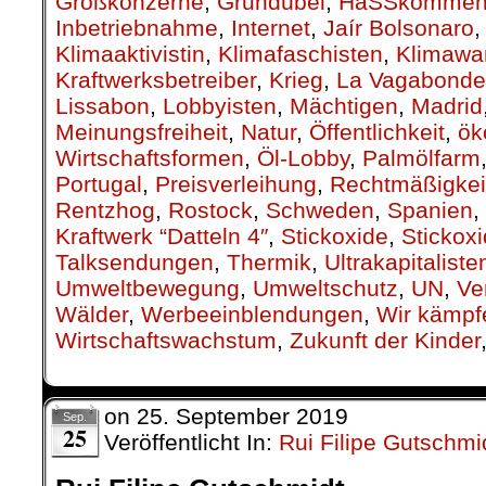
Großkonzerne
,
Grundübel
,
HaSSkommen
Inbetriebnahme
,
Internet
,
Jaír Bolsonaro
Klimaaktivistin
,
Klimafaschisten
,
Klimawa
Kraftwerksbetreiber
,
Krieg
,
La Vagabonde
Lissabon
,
Lobbyisten
,
Mächtigen
,
Madrid
Meinungsfreiheit
,
Natur
,
Öffentlichkeit
,
ök
Wirtschaftsformen
,
Öl-Lobby
,
Palmölfarm
Portugal
,
Preisverleihung
,
Rechtmäßigkei
Rentzhog
,
Rostock
,
Schweden
,
Spanien
,
Kraftwerk “Datteln 4″
,
Stickoxide
,
Stickox
Talksendungen
,
Thermik
,
Ultrakapitaliste
Umweltbewegung
,
Umweltschutz
,
UN
,
Ve
Wälder
,
Werbeeinblendungen
,
Wir kämpf
Wirtschaftswachstum
,
Zukunft der Kinder
on
25. September 2019
Sep.
25
Veröffentlicht In:
Rui Filipe Gutschmi