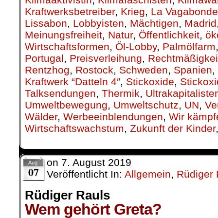
Kraftwerksbetreiber
,
Krieg
,
La Vagabonde
Lissabon
,
Lobbyisten
,
Mächtigen
,
Madrid
Meinungsfreiheit
,
Natur
,
Öffentlichkeit
,
ök
Wirtschaftsformen
,
Öl-Lobby
,
Palmölfarm
Portugal
,
Preisverleihung
,
Rechtmäßigkei
Rentzhog
,
Rostock
,
Schweden
,
Spanien
,
Kraftwerk “Datteln 4″
,
Stickoxide
,
Stickox
Talksendungen
,
Thermik
,
Ultrakapitaliste
Umweltbewegung
,
Umweltschutz
,
UN
,
Ve
Wälder
,
Werbeeinblendungen
,
Wir kämpf
Wirtschaftswachstum
,
Zukunft der Kinder
on
7. August 2019
Aug.
07
Veröffentlicht In:
Allgemein
,
Rüdiger 
Rüdiger Rauls
Wem gehört Greta?