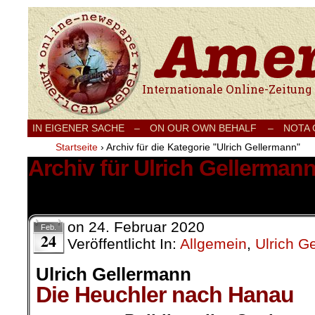
Internationale Onlinezeitung für Frieden
IN EIGENER SACHE
–
ON OUR OWN BEHALF –
NOTA
Startseite
›
Archiv für die Kategorie "Ulrich Gellermann"
Archiv für Ulrich Gellerman
1 Ergebnis.
on
24. Februar 2020
Feb.
24
Veröffentlicht In:
Allgemein
,
Ulrich G
Ulrich Gellermann
Die Heuchler nach Hanau