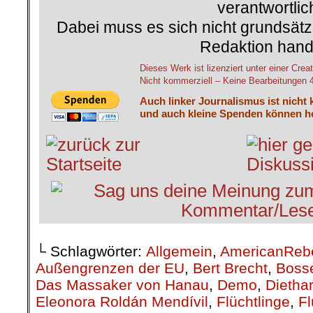
verantwortlic
Dabei muss es sich nicht grundsätz
Redaktion hand
Dieses Werk ist lizenziert unter einer C
Nicht kommerziell – Keine Bearbeitungen 4.
Auch linker Journalismus ist nicht 
und auch kleine Spenden können he
└ Schlagwörter:
Allgemein
,
AmericanReb
Außengrenzen der EU
,
Bert Brecht
,
Boss
Das Massaker von Hanau
,
Demo
,
Diethar
Eleonora Roldán Mendívil
,
Flüchtlinge
,
Fl