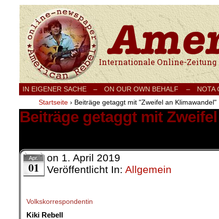
Internationale Onlinezeitung für Frieden
IN EIGENER SACHE
–
ON OUR OWN BEHALF –
NOTA
Startseite
›
Beiträge getaggt mit "Zweifel an Klimawandel"
Beiträge getaggt mit Zweife
6 Ergebnisse.
on
1. April 2019
Apr.
01
Veröffentlicht In:
Allgemein
Volkskorrespondentin
Kiki Rebell