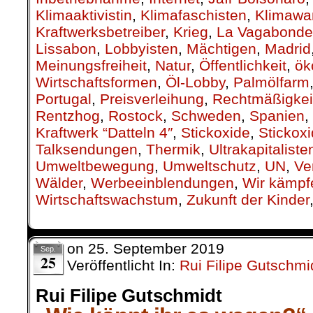
Klimaaktivistin
,
Klimafaschisten
,
Klimawa
Kraftwerksbetreiber
,
Krieg
,
La Vagabonde
Lissabon
,
Lobbyisten
,
Mächtigen
,
Madrid
Meinungsfreiheit
,
Natur
,
Öffentlichkeit
,
ök
Wirtschaftsformen
,
Öl-Lobby
,
Palmölfarm
Portugal
,
Preisverleihung
,
Rechtmäßigkei
Rentzhog
,
Rostock
,
Schweden
,
Spanien
,
Kraftwerk “Datteln 4″
,
Stickoxide
,
Stickox
Talksendungen
,
Thermik
,
Ultrakapitaliste
Umweltbewegung
,
Umweltschutz
,
UN
,
Ve
Wälder
,
Werbeeinblendungen
,
Wir kämpf
Wirtschaftswachstum
,
Zukunft der Kinder
on
25. September 2019
Sep.
25
Veröffentlicht In:
Rui Filipe Gutschmi
Rui Filipe Gutschmidt