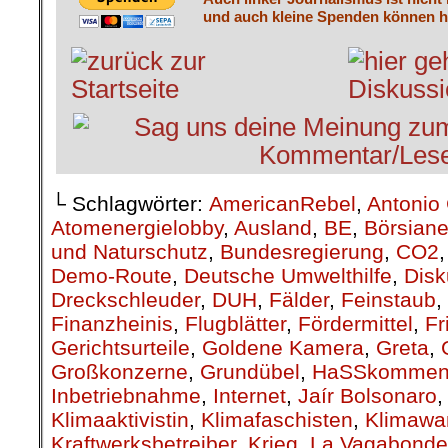
und auch kleine Spenden können he
└ Schlagwörter:
AmericanRebel
,
Antonio 
Atomenergielobby
,
Ausland
,
BE
,
Börsiane
und Naturschutz
,
Bundesregierung
,
CO2
Demo-Route
,
Deutsche Umwelthilfe
,
Disk
Dreckschleuder
,
DUH
,
Fälder
,
Feinstaub
,
Finanzheinis
,
Flugblätter
,
Fördermittel
,
Fr
Gerichtsurteile
,
Goldene Kamera
,
Greta
,
Großkonzerne
,
Grundübel
,
HaSSkommen
Inbetriebnahme
,
Internet
,
Jaír Bolsonaro
Klimaaktivistin
,
Klimafaschisten
,
Klimawa
Kraftwerksbetreiber
,
Krieg
,
La Vagabonde