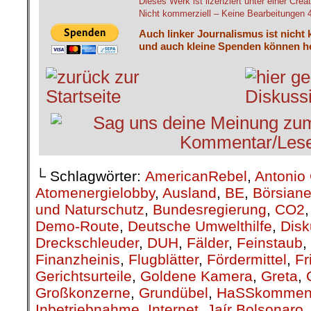
Dieses Werk ist lizenziert unter einer C
Nicht kommerziell – Keine Bearbeitungen 4.
Auch linker Journalismus ist nicht 
und auch kleine Spenden können he
└ Schlagwörter:
AmericanRebel
,
Antonio 
Atomenergielobby
,
Ausland
,
BE
,
Börsiane
und Naturschutz
,
Bundesregierung
,
CO2
Demo-Route
,
Deutsche Umwelthilfe
,
Disk
Dreckschleuder
,
DUH
,
Fälder
,
Feinstaub
,
Finanzheinis
,
Flugblätter
,
Fördermittel
,
Fr
Gerichtsurteile
,
Goldene Kamera
,
Greta
,
Großkonzerne
,
Grundübel
,
HaSSkommen
Inbetriebnahme
,
Internet
,
Jaír Bolsonaro