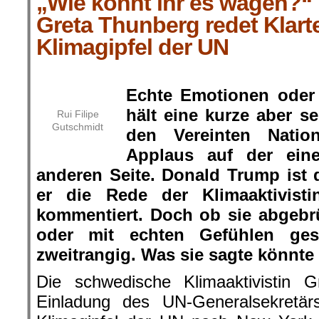
„Wie könnt ihr es wagen?“
Greta Thunberg redet Klart
Klimagipfel der UN
.
Echte Emotionen oder
hält eine kurze aber s
Rui Filipe
Gutschmidt
den Vereinten Natio
Applaus auf der ein
anderen Seite. Donald Trump ist d
er die Rede der Klimaaktivisti
kommentiert. Doch ob sie abgebr
oder mit echten Gefühlen ges
zweitrangig. Was sie sagte könnte k
Die schwedische Klimaaktivistin
Einladung des UN-Generalsekretä