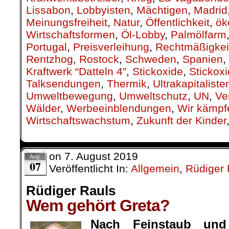
Lissabon
,
Lobbyisten
,
Mächtigen
,
Madrid
Meinungsfreiheit
,
Natur
,
Öffentlichkeit
,
ök
Wirtschaftsformen
,
Öl-Lobby
,
Palmölfarm
Portugal
,
Preisverleihung
,
Rechtmäßigkei
Rentzhog
,
Rostock
,
Schweden
,
Spanien
,
Kraftwerk “Datteln 4″
,
Stickoxide
,
Stickox
Talksendungen
,
Thermik
,
Ultrakapitaliste
Umweltbewegung
,
Umweltschutz
,
UN
,
Ve
Wälder
,
Werbeeinblendungen
,
Wir kämpf
Wirtschaftswachstum
,
Zukunft der Kinder
on
7. August 2019
Aug.
07
Veröffentlicht In:
Allgemein
,
Rüdiger 
Rüdiger Rauls
Wem gehört Greta?
Nach Feinstaub und