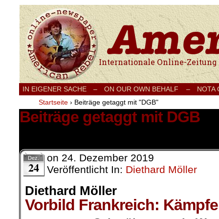
Internationale Onlinezeitung für Frieden
IN EIGENER SACHE
–
ON OUR OWN BEHALF –
NOTA
Startseite
›
Beiträge getaggt mit "DGB"
Beiträge getaggt mit DGB
2 Ergebnisse.
on
24. Dezember 2019
Dez.
24
Veröffentlicht In:
Diethard Möller
Diethard Möller
Vorbild Frankreich: Kämpfe