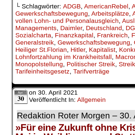
└ Schlagwörter:
ADGB
,
AmericanRebel
,
A
Gewerkschaftsbewegung
,
Arbeitsplätze
,
vollen Lohn- und Personalausgleich
,
Aus
Managements
,
Daimler
,
Deutschland
,
DG
Sozialcharta
,
Finanzkapital
,
Frankreich
,
F
Generalstreik
,
Gewerkschaftsbewegung
,
Heiliger St.Florian
,
Hitler
,
Kapitalist
,
Konk
Lohnfortzahlung im Krankheitsfall
,
Macro
Monopolstellung
,
Politischer Streik
,
Strei
Tarifeinheitsgesetz
,
Tarifverträge
on
30. April 2021
Apr.
30
Veröffentlicht In:
Allgemein
Redaktion Roter Morgen – 30. 
»Für eine Zukunft ohne Kri