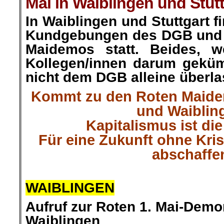
Mai in Waiblingen und Stutt
In Waiblingen und Stuttgart f
Kundgebungen des DGB und 
Maidemos statt. Beides, we
Kollegen/innen darum gekü
nicht dem DGB alleine überl
Kommt zu den Roten Maidem
und Waiblin
Kapitalismus ist di
Für eine Zukunft ohne Kri
abschaffe
.
WAIBLINGEN
Aufruf zur Roten 1. Mai-Demon
Waiblingen