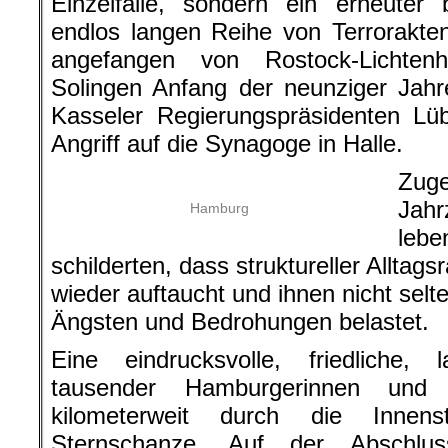
Einzelfälle, sondern ein erneuter 
endlos langen Reihe von Terrorakte
angefangen von Rostock-Lichte
Solingen Anfang der neunziger Jah
Kasseler Regierungspräsidenten Lü
Angriff auf die Synagoge in Halle.
Zuge
Jahr
Hamburg
lebe
schilderten, dass struktureller Alltag
wieder auftaucht und ihnen nicht selte
Ängsten und Bedrohungen belastet.
Eine eindrucksvolle, friedliche, 
tausender Hamburgerinnen un
kilometerweit durch die Innen
Sternschanze. Auf der Abschlus