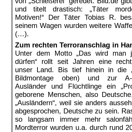
von „Schießerei“ geredet. Bild.de gibt 
und titelt drastisch: „Täter mord
Motiven!“ Der Täter Tobias R. bes
seinem Wagen wurden weitere Waffe
(…).
Zum rechten Terroranschlag in Ha
Unter dem Motto „Das wird man 
dürfen“ rollt seit Jahren eine rech
unser Land. Bis tief hinein in die „
Bildmontage oben) und zur A-S
Ausländer und Flüchtlinge ein „P
geborene Menschen, also Deutsche
„Ausländern“, weil sie anders ausse
abgesprochen, Deutsche zu sein. R
so langsam immer mehr salonfä
Mordterror wurden u.a. durch rund 2