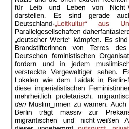
für Leib und Leben von Nicht-
darstellen. Es sind gerade auc
Deutschland-
„Leitkultur“ aus Un
Parallelgesellschaften daherfantasier
„deutscher Werte“ kämpfen. Es sind 
Brandstifterinnen von Terres d
Deutschen feministischen Organisat
fordern und in jedem muslimisc
versteckte Vergewaltiger sehen. E
Lokalen wie dem Laidak in Berlin-
diese imperialistischen Feministin
mehrheitlich proletarisch, migranti
den
Muslim_innen zu warnen. Auch ei
Berlin trägt massiv zur Prekar
migrantischen und nicht-weißen A
dieser ungehemmt
outsourct, privat