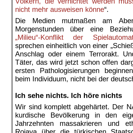
Völkern, die vernichtet werden müs
nicht mehr ausweisen könne
“.
Die Medien mutmaßen am Aben
Morgenstunden über eine Bezieh
„Milieu“-Konflikt der Spielautoma
sprechen einheitlich von einer „Schie
Anschlag oder einem Terrorakt. Und
Täter, das wird jetzt schon offen darg
ersten Pathologisierungen beginne
beim Individuum, nicht bei der deuts
.
Ich sehe nichts. Ich höre nichts
Wir sind komplett abgehärtet. Der N
kurdische Bevölkerung in den eig
Jahrzehnten massakrieren und et
Rojava über die türkischen Staatsg