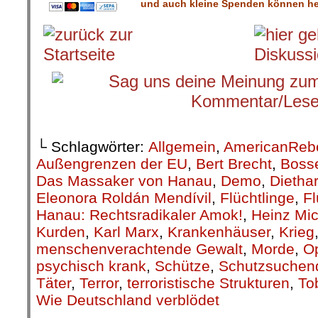
und auch kleine Spenden können hel
└ Schlagwörter:
Allgemein
,
AmericanReb
Außengrenzen der EU
,
Bert Brecht
,
Boss
Das Massaker von Hanau
,
Demo
,
Diethar
Eleonora Roldán Mendívil
,
Flüchtlinge
,
Fl
Hanau: Rechtsradikaler Amok!
,
Heinz Mic
Kurden
,
Karl Marx
,
Krankenhäuser
,
Krieg
menschenverachtende Gewalt
,
Morde
,
Op
psychisch krank
,
Schütze
,
Schutzsuchen
Täter
,
Terror
,
terroristische Strukturen
,
To
Wie Deutschland verblödet