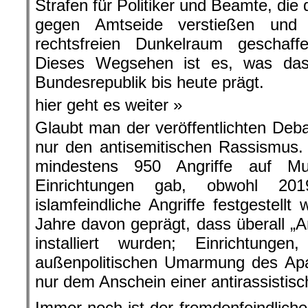
gegen Amtseide verstießen und
rechtsfreien Dunkelraum geschaf
Dieses Wegsehen ist es, was das 
Bundesrepublik bis heute prägt.
hier geht es weiter »
Glaubt man der veröffentlichten Deb
nur den antisemitischen Rassismus
mindestens 950 Angriffe auf Mu
Einrichtungen gab, obwohl 20
islamfeindliche Angriffe festgestell
Jahre davon geprägt, dass überall „A
installiert wurden; Einrichtunge
außenpolitischen Umarmung des Apar
nur dem Anschein einer antirassistisch
Immer noch ist der fremdenfeindliche 
der SPD, und immer noch hat der Be