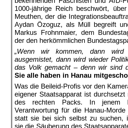
1000-jährige Reich beschwört, über
Meuthen, der die Integrationsbeauftr
Aydan Özoguz, als Müll begreift und
Markus Frohnmaier, dem Bundesta
der den herkömmlichen Bundestagspa
„Wenn wir kommen, dann wird a
ausgemistet, dann wird wieder Politi
das Volk gemacht – denn wir sind d
Sie alle haben in Hanau mitgesch
Was die Beileid-Profis vor den Kamera
eigener Staatsapparat ist durchsetzt
des rechten Packs. In jenem 
Verantwortung für die Hanau-Morde 
statt sie bei sich selbst zu suchen
sie die Säuberung des Staatsappara
rechten Terrors, in gleichem Maße ma