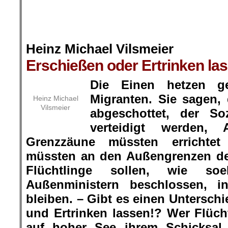
.
Heinz Michael Vilsmeier
Erschießen oder Ertrinken la
Die Einen hetzen g
Migranten. Sie sagen,
Heinz Michael
Vilsmeier
abgeschottet, der So
verteidigt werden, 
Grenzzäune müssten errichte
müssten an den Außengrenzen der
Flüchtlinge sollen, wie 
Außenministern beschlossen, i
bleiben. – Gibt es einen Untersch
und Ertrinken lassen!? Wer Flücht
auf hoher See ihrem Schicksal ü