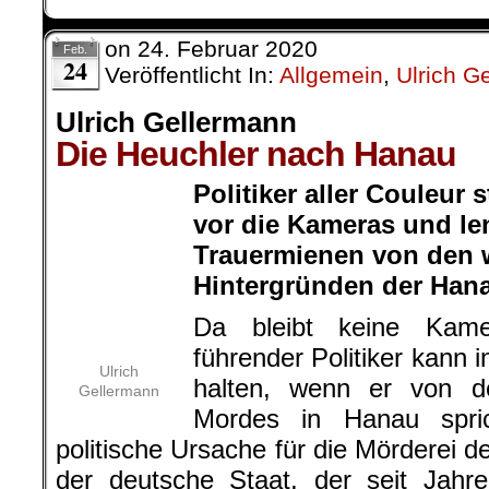
on
24. Februar 2020
Feb.
24
Veröffentlicht In:
Allgemein
,
Ulrich G
Ulrich Gellermann
Die Heuchler nach Hanau
Politiker aller Couleur
vor die Kameras und le
Ulrich
Gellermann
Trauermienen von den 
Hintergründen der Han
Da bleibt keine Kamera trocken: Kau
kann in diesen Tagen die Tränen 
Opfern des Rassen-Mordes in Hanau sp
politische Ursache für die Mörderei 
der deutsche Staat, der seit Jahr
regiert wird, die sich auf CDU-SP