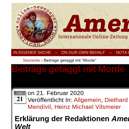
Internationale Onlinezeitung für Frieden
IN EIGENER SACHE
–
ON OUR OWN BEHALF –
NOTA
Startseite
›
Beiträge getaggt mit "Morde"
Beiträge getaggt mit Morde
3 Ergebnisse.
on
21. Februar 2020
Feb.
21
Veröffentlicht In:
Allgemein
,
Diethard
Mendívil
,
Heinz Michael Vilsmeier
Erklärung der Redaktionen
Amer
Welt