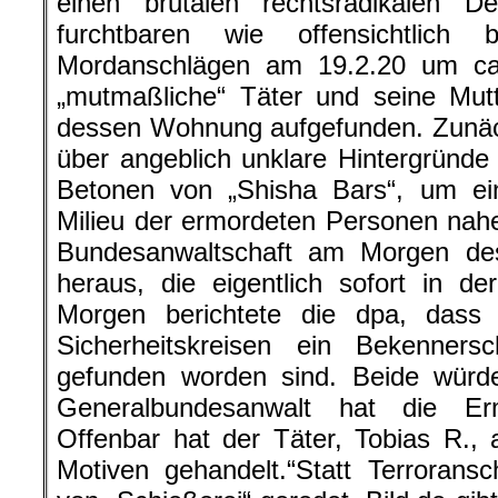
einen brutalen rechtsradikalen 
furchtbaren wie offensichtlich br
Mordanschlägen am 19.2.20 um ca
„mutmaßliche“ Täter und seine Mutt
dessen Wohnung aufgefunden. Zunäc
über angeblich unklare Hintergründe
Betonen von „Shisha Bars“, um ein
Milieu der ermordeten Personen nah
Bundesanwaltschaft am Morgen de
heraus, die eigentlich sofort in d
Morgen berichtete die dpa, dass
Sicherheitskreisen ein Bekenner
gefunden worden sind. Beide würd
Generalbundesanwalt hat die Er
Offenbar hat der Täter, Tobias R., 
Motiven gehandelt.“Statt Terrorans