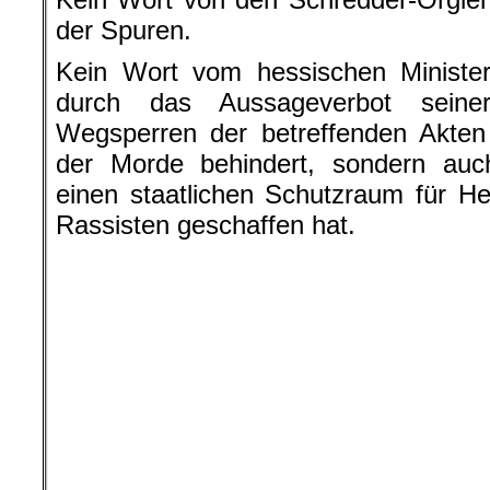
mindestens 950 Angriffe auf Mu
Einrichtungen gab, obwohl 20
islamfeindliche Angriffe festgestell
Jahre davon geprägt, dass überall „A
installiert wurden; Einrichtunge
außenpolitischen Umarmung des Apar
nur dem Anschein einer antirassistisch
Immer noch ist der fremdenfeindliche 
der SPD, und immer noch hat der Be
einen opulenten publizistischen Te
Wort des Bedauerns oder gar der Ent
Die gern für die Morde von Hanau i
gemachte AfD möchte sich unter di
Hände in Unschuldsjauche wasche
sei bloß ein Irrer, die Morde hätten 
behauptet die AfD-Führung.