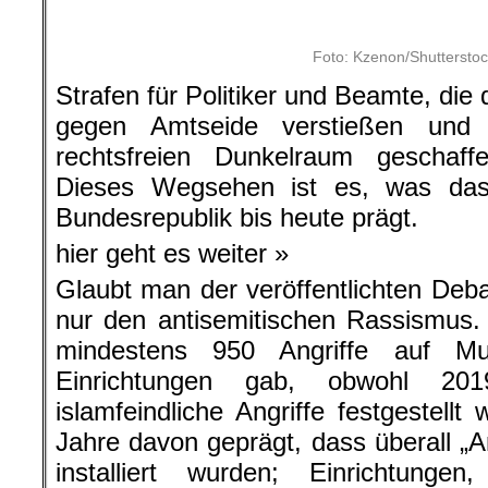
Als ob sozial und psychisch gestör
gesellschaftlichen Klimas lebte
Attentäter Josef Bachmann, der n
Anders Breivik oder der Hanau-Kill
dem allgemeinen sozialen Umfeld be
Und die AfD ist allemal für Stö
bekennenden Faschisten und AfD-Fu
1000-jährige Reich beschwört, über
Meuthen, der die Integrationsbeauftr
Aydan Özoguz, als Müll begreift und
Markus Frohnmaier, dem Bundesta
der den herkömmlichen Bundestagspa
„Wenn wir kommen, dann wird a
ausgemistet, dann wird wieder Politi
das Volk gemacht – denn wir sind d