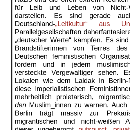
für Leib und Leben von Nicht-
darstellen. Es sind gerade auc
Deutschland-
„Leitkultur“ aus Un
Parallelgesellschaften daherfantasier
„deutscher Werte“ kämpfen. Es sind 
Brandstifterinnen von Terres d
Deutschen feministischen Organisat
fordern und in jedem muslimisc
versteckte Vergewaltiger sehen. E
Lokalen wie dem Laidak in Berlin-
diese imperialistischen Feministin
mehrheitlich proletarisch, migranti
den
Muslim_innen zu warnen. Auch ei
Berlin trägt massiv zur Prekar
migrantischen und nicht-weißen A
dieser ungehemmt
outsourct, privat