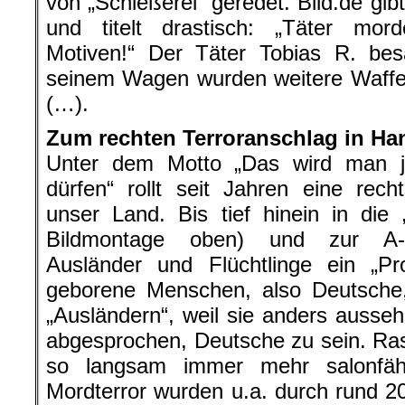
von „Schießerei“ geredet. Bild.de gibt 
und titelt drastisch: „Täter mord
Motiven!“ Der Täter Tobias R. bes
seinem Wagen wurden weitere Waffe
(…).
Zum rechten Terroranschlag in Ha
Unter dem Motto „Das wird man 
dürfen“ rollt seit Jahren eine rech
unser Land. Bis tief hinein in die „
Bildmontage oben) und zur A-S
Ausländer und Flüchtlinge ein „P
geborene Menschen, also Deutsche
„Ausländern“, weil sie anders ausse
abgesprochen, Deutsche zu sein. R
so langsam immer mehr salonfä
Mordterror wurden u.a. durch rund 2