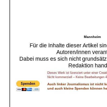
on
24. Februar 2020
Feb.
24
Veröffentlicht In:
Allgemein
,
Ulrich G
Ulrich Gellermann
Die Heuchler nach Hanau
Politiker aller Couleur
vor die Kameras und le
Ulrich
Gellermann
Trauermienen von den 
Hintergründen der Han
Da bleibt keine Kamera trocken: Kau
kann in diesen Tagen die Tränen 
Opfern des Rassen-Mordes in Hanau sp
politische Ursache für die Mörderei 
der deutsche Staat, der seit Jahr
regiert wird, die sich auf CDU-SP