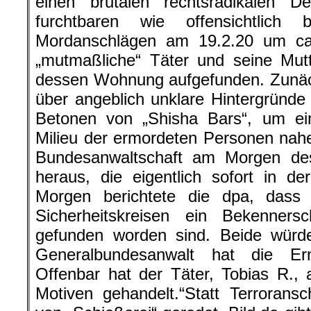
einen brutalen rechtsradikalen 
furchtbaren wie offensichtlich br
Mordanschlägen am 19.2.20 um ca
„mutmaßliche“ Täter und seine Mutt
dessen Wohnung aufgefunden. Zunäc
über angeblich unklare Hintergründe
Betonen von „Shisha Bars“, um ein
Milieu der ermordeten Personen nah
Bundesanwaltschaft am Morgen de
heraus, die eigentlich sofort in d
Morgen berichtete die dpa, dass
Sicherheitskreisen ein Bekenner
gefunden worden sind. Beide würd
Generalbundesanwalt hat die Er
Offenbar hat der Täter, Tobias R., 
Motiven gehandelt.“Statt Terrorans