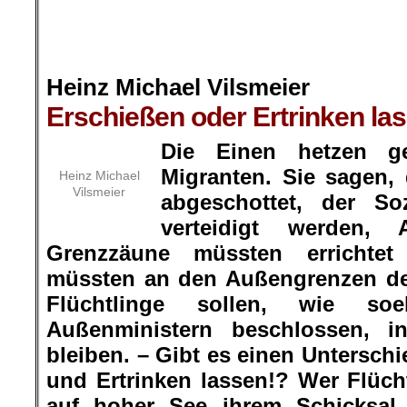
.
Heinz Michael Vilsmeier
Erschießen oder Ertrinken la
Die Einen hetzen g
Migranten. Sie sagen,
Heinz Michael
Vilsmeier
abgeschottet, der So
verteidigt werden, 
Grenzzäune müssten errichte
müssten an den Außengrenzen der
Flüchtlinge sollen, wie 
Außenministern beschlossen, i
bleiben. – Gibt es einen Untersch
und Ertrinken lassen!? Wer Flücht
auf hoher See ihrem Schicksal ü