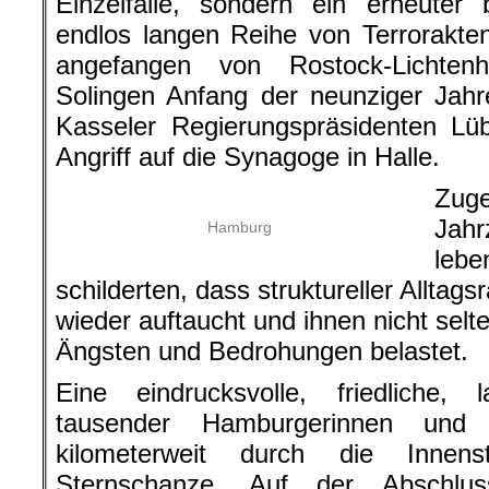
Einzelfälle, sondern ein erneuter 
endlos langen Reihe von Terrorakte
angefangen von Rostock-Lichte
Solingen Anfang der neunziger Jah
Kasseler Regierungspräsidenten Lü
Angriff auf die Synagoge in Halle.
Zuge
Jahr
Hamburg
lebe
schilderten, dass struktureller Alltag
wieder auftaucht und ihnen nicht selte
Ängsten und Bedrohungen belastet.
Eine eindrucksvolle, friedliche, 
tausender Hamburgerinnen un
kilometerweit durch die Innen
Sternschanze. Auf der Abschlus