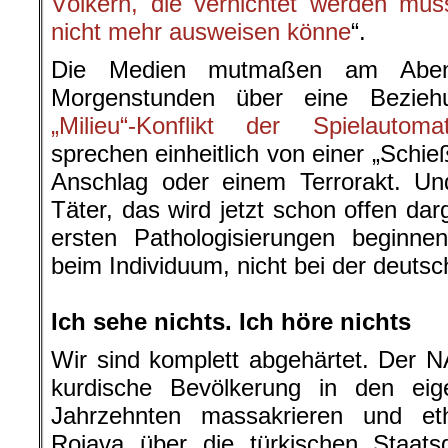
Völkern, die vernichtet werden müs
nicht mehr ausweisen könne
“.
Die Medien mutmaßen am Aben
Morgenstunden über eine Bezieh
„Milieu“-Konflikt der Spielautoma
sprechen einheitlich von einer „Schie
Anschlag oder einem Terrorakt. Und
Täter, das wird jetzt schon offen darg
ersten Pathologisierungen beginne
beim Individuum, nicht bei der deuts
.
Ich sehe nichts. Ich höre nichts
Wir sind komplett abgehärtet. Der N
kurdische Bevölkerung in den eig
Jahrzehnten massakrieren und et
Rojava über die türkischen Staatsg