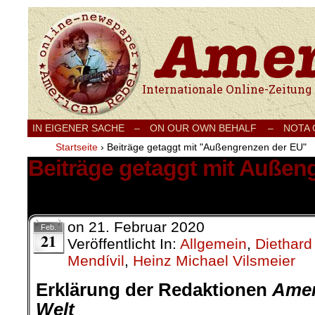
Internationale Onlinezeitung für Frieden
IN EIGENER SACHE
–
ON OUR OWN BEHALF –
NOTA
Startseite
›
Beiträge getaggt mit "Außengrenzen der EU"
Beiträge getaggt mit Außen
3 Ergebnisse.
on
21. Februar 2020
Feb.
21
Veröffentlicht In:
Allgemein
,
Diethard
Mendívil
,
Heinz Michael Vilsmeier
Erklärung der Redaktionen
Amer
Welt