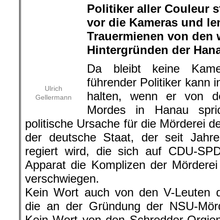
Foto: Kzenon/Shuttersto
Strafen für Politiker und Beamte, die
gegen Amtseide verstießen und
rechtsfreien Dunkelraum geschaf
Dieses Wegsehen ist es, was das 
Bundesrepublik bis heute prägt.
hier geht es weiter »
Glaubt man der veröffentlichten Deb
nur den antisemitischen Rassismus