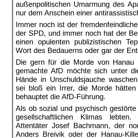
Sie alle haben in Hanau mitgesch
Was die Beileid-Profis vor den Kamera
eigener Staatsapparat ist durchsetzt
des rechten Packs. In jenem 
Verantwortung für die Hanau-Morde 
statt sie bei sich selbst zu suchen
sie die Säuberung des Staatsappara
rechten Terrors, in gleichem Maße ma
„Aufräumer“ von Ultra-Rechts.
Wer jetzt nicht in Polizei, Gehei
durchgreift, der wird morgen die 
ertragen müssen. Bundespräsident Fr
dessen Partei immer noch der Rassi
treibt, sonderte auf der Mahnw
Anschlags von Hanau am Brandenburg