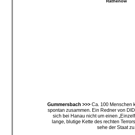
Rathenow
Gummersbach >>>
Ca. 100 Menschen 
spontan zusammen. Ein Redner von DIDF
sich bei Hanau nicht um einen „Einzelf
lange, blutige Kette des rechten Terror
sehe der Staat zu
Köln
Mannheim
Für die Inhalte dieser Artikel si
Autoren/innen verant
Dabei muss es sich nicht grundsätz
Redaktion hand
Dieses Werk ist lizenziert unter einer C
Nicht kommerziell – Keine Bearbeitungen 4.
Auch linker Journalismus ist nicht 