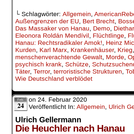
Apparat die Komplizen der Mörderei
verschwiegen.
Kein Wort auch von den V-Leuten d
die an der Gründung der NSU-Mörde
Kein Wort von den Schredder-Orgie
der Spuren.
Kein Wort vom hessischen Ministerp
durch das Aussageverbot sein
Wegsperren der betreffenden Akten 
der Morde behindert, sondern auc
einen staatlichen Schutzraum für Hel
Rassisten geschaffen hat.