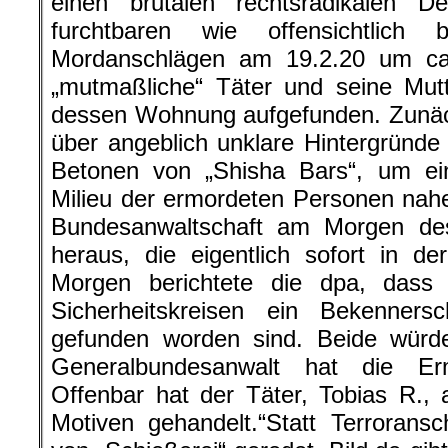
einen brutalen rechtsradikalen 
furchtbaren wie offensichtlich br
Mordanschlägen am 19.2.20 um ca
„mutmaßliche“ Täter und seine Mutt
dessen Wohnung aufgefunden. Zunäc
über angeblich unklare Hintergründe
Betonen von „Shisha Bars“, um ein
Milieu der ermordeten Personen nah
Bundesanwaltschaft am Morgen de
heraus, die eigentlich sofort in d
Morgen berichtete die dpa, dass
Sicherheitskreisen ein Bekenner
gefunden worden sind. Beide würd
Generalbundesanwalt hat die Er
Offenbar hat der Täter, Tobias R., 
Motiven gehandelt.“Statt Terrorans