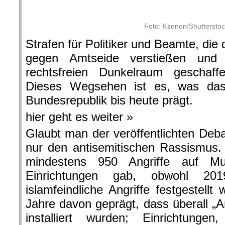
Als ob sozial und psychisch gestör
gesellschaftlichen Klimas lebte
Attentäter Josef Bachmann, der n
Anders Breivik oder der Hanau-Kill
dem allgemeinen sozialen Umfeld be
Und die AfD ist allemal für Stö
bekennenden Faschisten und AfD-Fu
1000-jährige Reich beschwört, über
Meuthen, der die Integrationsbeauftr
Aydan Özoguz, als Müll begreift und
Markus Frohnmaier, dem Bundesta
der den herkömmlichen Bundestagspa
„Wenn wir kommen, dann wird a
ausgemistet, dann wird wieder Politi
das Volk gemacht – denn wir sind d