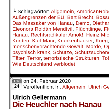
Apparat die Komplizen der Mörderei
verschwiegen.
Kein Wort auch von den V-Leuten d
die an der Gründung der NSU-Mörde
Kein Wort von den Schredder-Orgie
der Spuren.
Kein Wort vom hessischen Ministerp
durch das Aussageverbot sein
Wegsperren der betreffenden Akten 
der Morde behindert, sondern auc
einen staatlichen Schutzraum für Hel
Rassisten geschaffen hat.