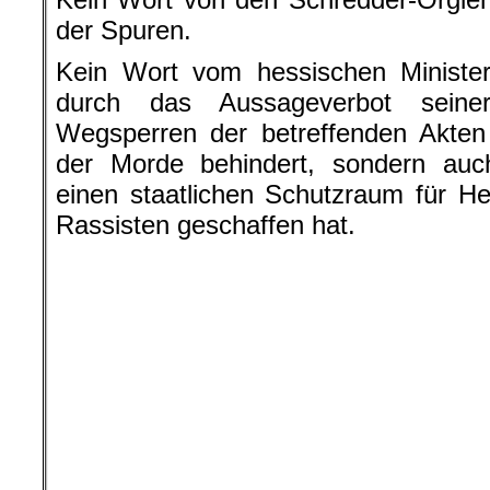
mindestens 950 Angriffe auf Mu
Einrichtungen gab, obwohl 20
islamfeindliche Angriffe festgestell
Jahre davon geprägt, dass überall „A
installiert wurden; Einrichtunge
außenpolitischen Umarmung des Apar
nur dem Anschein einer antirassistisch
Immer noch ist der fremdenfeindliche 
der SPD, und immer noch hat der Be
einen opulenten publizistischen Te
Wort des Bedauerns oder gar der Ent
Die gern für die Morde von Hanau i
gemachte AfD möchte sich unter di
Hände in Unschuldsjauche wasche
sei bloß ein Irrer, die Morde hätten 
behauptet die AfD-Führung.