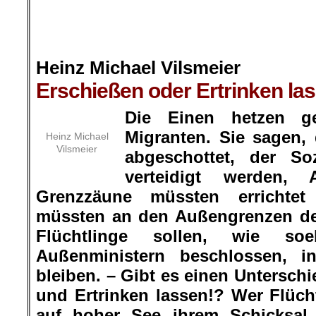
.
Heinz Michael Vilsmeier
Erschießen oder Ertrinken la
Die Einen hetzen g
Migranten. Sie sagen,
Heinz Michael
Vilsmeier
abgeschottet, der So
verteidigt werden, 
Grenzzäune müssten errichte
müssten an den Außengrenzen der
Flüchtlinge sollen, wie 
Außenministern beschlossen, i
bleiben. – Gibt es einen Untersch
und Ertrinken lassen!? Wer Flücht
auf hoher See ihrem Schicksal ü