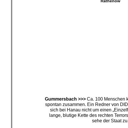
Rathenow
Gummersbach >>>
Ca. 100 Menschen 
spontan zusammen. Ein Redner von DIDF
sich bei Hanau nicht um einen „Einzelf
lange, blutige Kette des rechten Terror
sehe der Staat zu
Köln
Mannheim
Für die Inhalte dieser Artikel si
Autoren/innen verant
Dabei muss es sich nicht grundsätz
Redaktion hand
Dieses Werk ist lizenziert unter einer C
Nicht kommerziell – Keine Bearbeitungen 4.
Auch linker Journalismus ist nicht 