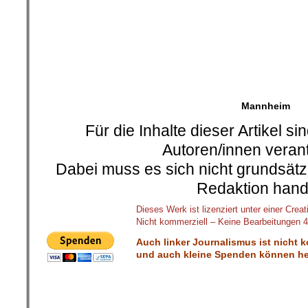
on
24. Februar 2020
Feb.
24
Veröffentlicht In:
Allgemein
,
Ulrich G
Ulrich Gellermann
Die Heuchler nach Hanau
Politiker aller Couleur
vor die Kameras und le
Ulrich
Gellermann
Trauermienen von den 
Hintergründen der Han
Da bleibt keine Kamera trocken: Kau
kann in diesen Tagen die Tränen 
Opfern des Rassen-Mordes in Hanau sp
politische Ursache für die Mörderei 
der deutsche Staat, der seit Jahr
regiert wird, die sich auf CDU-SP