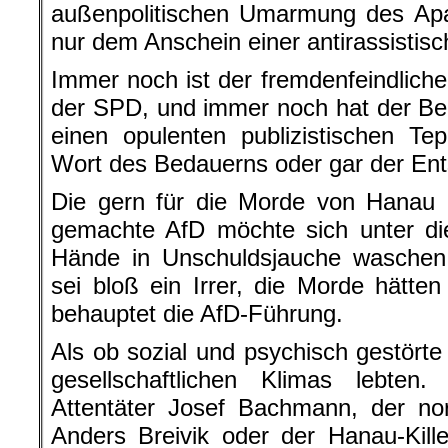
Sie alle haben in Hanau mitgesch
Was die Beileid-Profis vor den Kamera
eigener Staatsapparat ist durchsetzt
des rechten Packs. In jenem 
Verantwortung für die Hanau-Morde 
statt sie bei sich selbst zu suchen
sie die Säuberung des Staatsappara
rechten Terrors, in gleichem Maße ma
„Aufräumer“ von Ultra-Rechts.
Wer jetzt nicht in Polizei, Gehei
durchgreift, der wird morgen die 
ertragen müssen. Bundespräsident Fr
dessen Partei immer noch der Rassi
treibt, sonderte auf der Mahnw
Anschlags von Hanau am Brandenburg