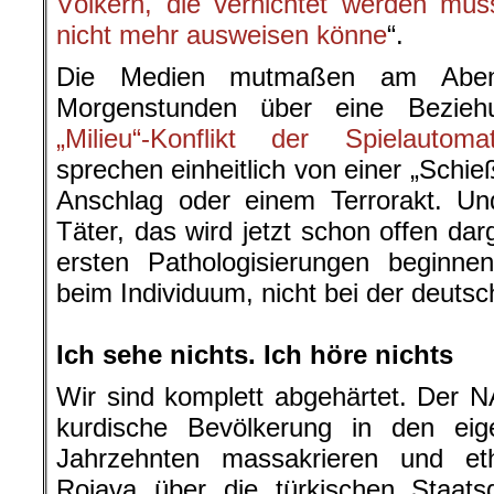
Völkern, die vernichtet werden müs
nicht mehr ausweisen könne
“.
Die Medien mutmaßen am Aben
Morgenstunden über eine Bezieh
„Milieu“-Konflikt der Spielautoma
sprechen einheitlich von einer „Schie
Anschlag oder einem Terrorakt. Und
Täter, das wird jetzt schon offen darg
ersten Pathologisierungen beginne
beim Individuum, nicht bei der deuts
.
Ich sehe nichts. Ich höre nichts
Wir sind komplett abgehärtet. Der N
kurdische Bevölkerung in den eig
Jahrzehnten massakrieren und et
Rojava über die türkischen Staatsg