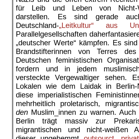
für Leib und Leben von Nicht-
darstellen. Es sind gerade auc
Deutschland-
„Leitkultur“ aus Un
Parallelgesellschaften daherfantasier
„deutscher Werte“ kämpfen. Es sind 
Brandstifterinnen von Terres d
Deutschen feministischen Organisat
fordern und in jedem muslimisc
versteckte Vergewaltiger sehen. E
Lokalen wie dem Laidak in Berlin-
diese imperialistischen Feministin
mehrheitlich proletarisch, migranti
den
Muslim_innen zu warnen. Auch ei
Berlin trägt massiv zur Prekar
migrantischen und nicht-weißen A
dieser ungehemmt
outsourct, privat