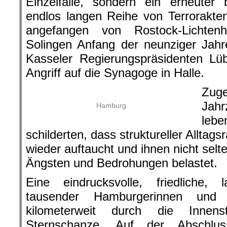
Einzelfälle, sondern ein erneuter 
endlos langen Reihe von Terrorakte
angefangen von Rostock-Lichte
Solingen Anfang der neunziger Jah
Kasseler Regierungspräsidenten Lü
Angriff auf die Synagoge in Halle.
Zuge
Jahr
Hamburg
lebe
schilderten, dass struktureller Alltag
wieder auftaucht und ihnen nicht selte
Ängsten und Bedrohungen belastet.
Eine eindrucksvolle, friedliche, 
tausender Hamburgerinnen un
kilometerweit durch die Innen
Sternschanze. Auf der Abschlus