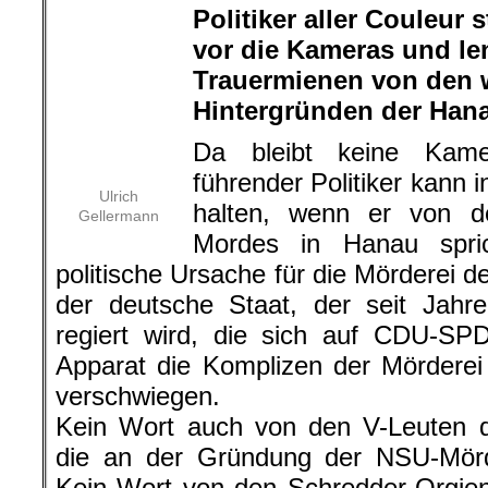
Foto: Kzenon/Shuttersto
Strafen für Politiker und Beamte, die
gegen Amtseide verstießen und
rechtsfreien Dunkelraum geschaf
Dieses Wegsehen ist es, was das 
Bundesrepublik bis heute prägt.
hier geht es weiter »
Glaubt man der veröffentlichten Deb
nur den antisemitischen Rassismus