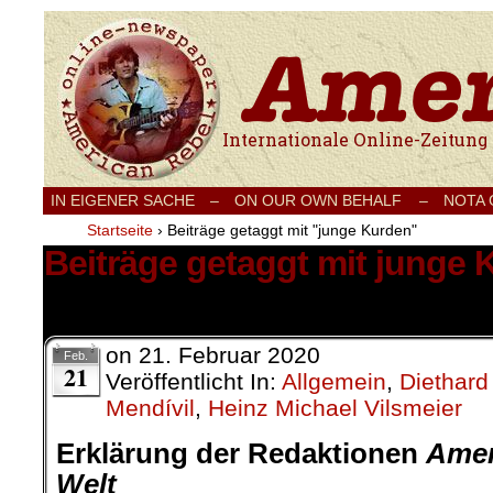
Internationale Onlinezeitung für Frieden
IN EIGENER SACHE
–
ON OUR OWN BEHALF –
NOTA
Startseite
›
Beiträge getaggt mit "junge Kurden"
Beiträge getaggt mit junge 
3 Ergebnisse.
on
21. Februar 2020
Feb.
21
Veröffentlicht In:
Allgemein
,
Diethard
Mendívil
,
Heinz Michael Vilsmeier
Erklärung der Redaktionen
Amer
Welt