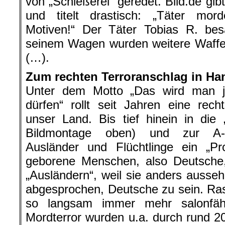
von „Schießerei“ geredet. Bild.de gibt 
und titelt drastisch: „Täter mord
Motiven!“ Der Täter Tobias R. bes
seinem Wagen wurden weitere Waffe
(…).
Zum rechten Terroranschlag in Ha
Unter dem Motto „Das wird man 
dürfen“ rollt seit Jahren eine rech
unser Land. Bis tief hinein in die „
Bildmontage oben) und zur A-S
Ausländer und Flüchtlinge ein „P
geborene Menschen, also Deutsche
„Ausländern“, weil sie anders ausse
abgesprochen, Deutsche zu sein. R
so langsam immer mehr salonfä
Mordterror wurden u.a. durch rund 2