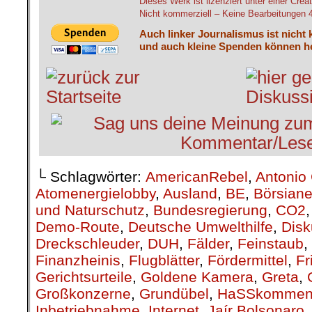
Dieses Werk ist lizenziert unter einer C
Nicht kommerziell – Keine Bearbeitungen 4.
Auch linker Journalismus ist nicht 
und auch kleine Spenden können he
└ Schlagwörter:
AmericanRebel
,
Antonio 
Atomenergielobby
,
Ausland
,
BE
,
Börsiane
und Naturschutz
,
Bundesregierung
,
CO2
Demo-Route
,
Deutsche Umwelthilfe
,
Disk
Dreckschleuder
,
DUH
,
Fälder
,
Feinstaub
,
Finanzheinis
,
Flugblätter
,
Fördermittel
,
Fr
Gerichtsurteile
,
Goldene Kamera
,
Greta
,
Großkonzerne
,
Grundübel
,
HaSSkommen
Inbetriebnahme
,
Internet
,
Jaír Bolsonaro