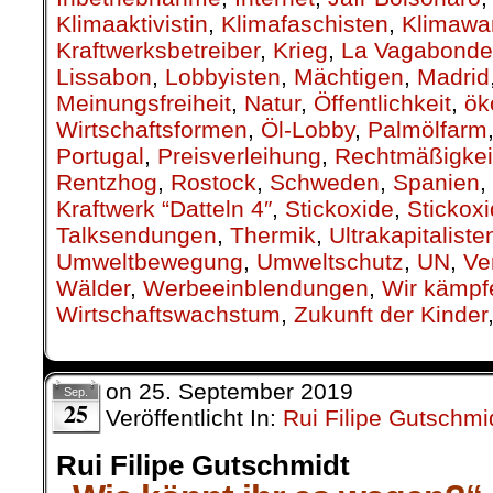
Klimaaktivistin
,
Klimafaschisten
,
Klimawa
Kraftwerksbetreiber
,
Krieg
,
La Vagabonde
Lissabon
,
Lobbyisten
,
Mächtigen
,
Madrid
Meinungsfreiheit
,
Natur
,
Öffentlichkeit
,
ök
Wirtschaftsformen
,
Öl-Lobby
,
Palmölfarm
Portugal
,
Preisverleihung
,
Rechtmäßigkei
Rentzhog
,
Rostock
,
Schweden
,
Spanien
,
Kraftwerk “Datteln 4″
,
Stickoxide
,
Stickox
Talksendungen
,
Thermik
,
Ultrakapitaliste
Umweltbewegung
,
Umweltschutz
,
UN
,
Ve
Wälder
,
Werbeeinblendungen
,
Wir kämpf
Wirtschaftswachstum
,
Zukunft der Kinder
on
25. September 2019
Sep.
25
Veröffentlicht In:
Rui Filipe Gutschmi
Rui Filipe Gutschmidt