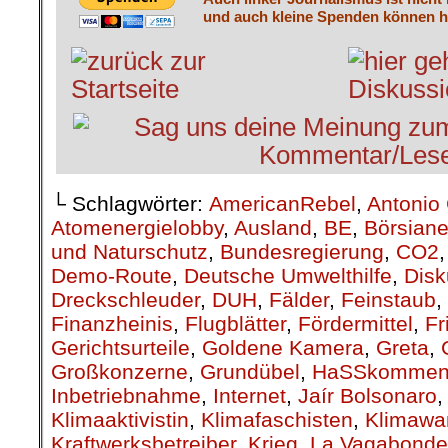
und auch kleine Spenden können he
└ Schlagwörter:
AmericanRebel
,
Antonio 
Atomenergielobby
,
Ausland
,
BE
,
Börsiane
und Naturschutz
,
Bundesregierung
,
CO2
Demo-Route
,
Deutsche Umwelthilfe
,
Disk
Dreckschleuder
,
DUH
,
Fälder
,
Feinstaub
,
Finanzheinis
,
Flugblätter
,
Fördermittel
,
Fr
Gerichtsurteile
,
Goldene Kamera
,
Greta
,
Großkonzerne
,
Grundübel
,
HaSSkommen
Inbetriebnahme
,
Internet
,
Jaír Bolsonaro
Klimaaktivistin
,
Klimafaschisten
,
Klimawa
Kraftwerksbetreiber
,
Krieg
,
La Vagabonde