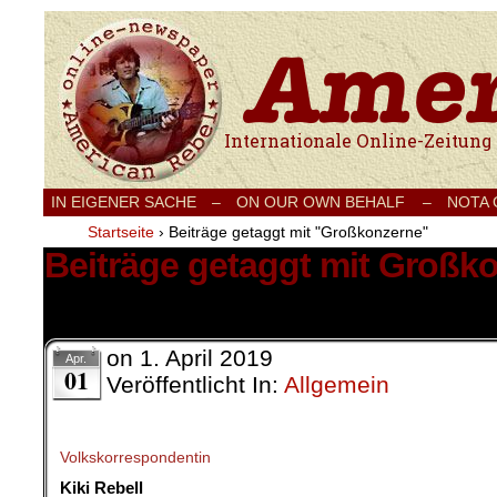
Internationale Onlinezeitung für Frieden
IN EIGENER SACHE
–
ON OUR OWN BEHALF –
NOTA
Startseite
›
Beiträge getaggt mit "Großkonzerne"
Beiträge getaggt mit Großk
5 Ergebnisse.
on
1. April 2019
Apr.
01
Veröffentlicht In:
Allgemein
Volkskorrespondentin
Kiki Rebell