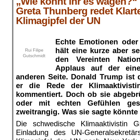
„Wie könnt ihr es wagen?“
Greta Thunberg redet Klart
Klimagipfel der UN
.
Echte Emotionen oder
hält eine kurze aber s
Rui Filipe
Gutschmidt
den Vereinten Natio
Applaus auf der ein
anderen Seite. Donald Trump ist d
er die Rede der Klimaaktivisti
kommentiert. Doch ob sie abgebr
oder mit echten Gefühlen ges
zweitrangig. Was sie sagte könnte k
Die schwedische Klimaaktivistin
Einladung des UN-Generalsekretä