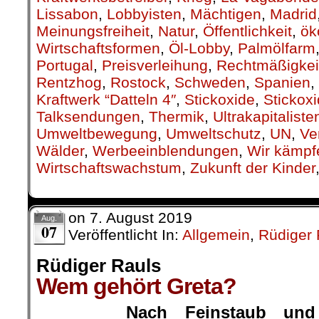
Lissabon
,
Lobbyisten
,
Mächtigen
,
Madrid
Meinungsfreiheit
,
Natur
,
Öffentlichkeit
,
ök
Wirtschaftsformen
,
Öl-Lobby
,
Palmölfarm
Portugal
,
Preisverleihung
,
Rechtmäßigkei
Rentzhog
,
Rostock
,
Schweden
,
Spanien
,
Kraftwerk “Datteln 4″
,
Stickoxide
,
Stickox
Talksendungen
,
Thermik
,
Ultrakapitaliste
Umweltbewegung
,
Umweltschutz
,
UN
,
Ve
Wälder
,
Werbeeinblendungen
,
Wir kämpf
Wirtschaftswachstum
,
Zukunft der Kinder
on
7. August 2019
Aug.
07
Veröffentlicht In:
Allgemein
,
Rüdiger 
Rüdiger Rauls
Wem gehört Greta?
Nach Feinstaub und