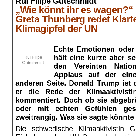
Rui Filipe Gutschmidt
„Wie könnt ihr es wagen?“
Greta Thunberg redet Klart
Klimagipfel der UN
.
Echte Emotionen oder
hält eine kurze aber s
Rui Filipe
Gutschmidt
den Vereinten Natio
Applaus auf der ein
anderen Seite. Donald Trump ist d
er die Rede der Klimaaktivisti
kommentiert. Doch ob sie abgebr
oder mit echten Gefühlen ges
zweitrangig. Was sie sagte könnte k
Die schwedische Klimaaktivistin