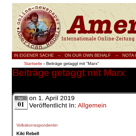
Internationale Onlinezeitung für Frieden
IN EIGENER SACHE
–
ON OUR OWN BEHALF –
NOTA
Startseite
›
Beiträge getaggt mit "Marx"
Beiträge getaggt mit Marx
9 Ergebnisse.
on
1. April 2019
Apr.
01
Veröffentlicht In:
Allgemein
Volkskorrespondentin
Kiki Rebell