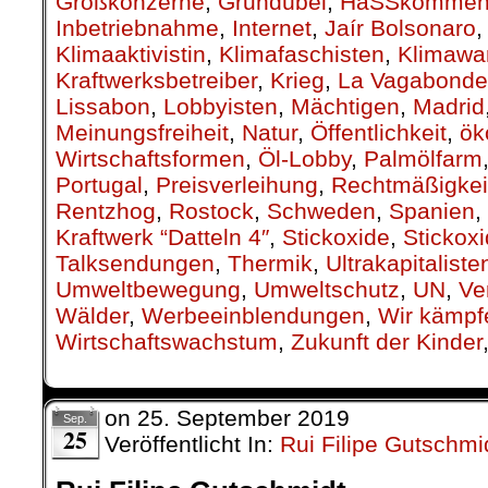
Großkonzerne
,
Grundübel
,
HaSSkommen
Inbetriebnahme
,
Internet
,
Jaír Bolsonaro
Klimaaktivistin
,
Klimafaschisten
,
Klimawa
Kraftwerksbetreiber
,
Krieg
,
La Vagabonde
Lissabon
,
Lobbyisten
,
Mächtigen
,
Madrid
Meinungsfreiheit
,
Natur
,
Öffentlichkeit
,
ök
Wirtschaftsformen
,
Öl-Lobby
,
Palmölfarm
Portugal
,
Preisverleihung
,
Rechtmäßigkei
Rentzhog
,
Rostock
,
Schweden
,
Spanien
,
Kraftwerk “Datteln 4″
,
Stickoxide
,
Stickox
Talksendungen
,
Thermik
,
Ultrakapitaliste
Umweltbewegung
,
Umweltschutz
,
UN
,
Ve
Wälder
,
Werbeeinblendungen
,
Wir kämpf
Wirtschaftswachstum
,
Zukunft der Kinder
on
25. September 2019
Sep.
25
Veröffentlicht In:
Rui Filipe Gutschmi