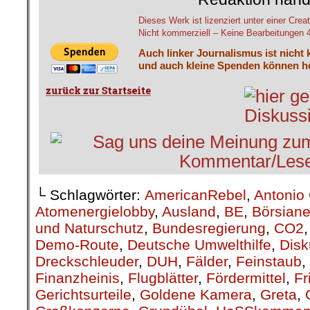
Dieses Werk ist lizenziert unter einer C
Nicht kommerziell – Keine Bearbeitungen 4.
Auch linker Journalismus ist nicht 
und auch kleine Spenden können he
└ Schlagwörter:
AmericanRebel
,
Antonio 
Atomenergielobby
,
Ausland
,
BE
,
Börsiane
und Naturschutz
,
Bundesregierung
,
CO2
Demo-Route
,
Deutsche Umwelthilfe
,
Disk
Dreckschleuder
,
DUH
,
Fälder
,
Feinstaub
,
Finanzheinis
,
Flugblätter
,
Fördermittel
,
Fr
Gerichtsurteile
,
Goldene Kamera
,
Greta
,