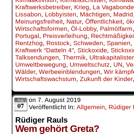
Kraftwerksbetreiber
,
Krieg
,
La Vagabonde
Lissabon
,
Lobbyisten
,
Mächtigen
,
Madrid
Meinungsfreiheit
,
Natur
,
Öffentlichkeit
,
ök
Wirtschaftsformen
,
Öl-Lobby
,
Palmölfarm
Portugal
,
Preisverleihung
,
Rechtmäßigkei
Rentzhog
,
Rostock
,
Schweden
,
Spanien
,
Kraftwerk “Datteln 4″
,
Stickoxide
,
Stickox
Talksendungen
,
Thermik
,
Ultrakapitaliste
Umweltbewegung
,
Umweltschutz
,
UN
,
Ve
Wälder
,
Werbeeinblendungen
,
Wir kämpf
Wirtschaftswachstum
,
Zukunft der Kinder
on
7. August 2019
Aug.
07
Veröffentlicht In:
Allgemein
,
Rüdiger 
Rüdiger Rauls
Wem gehört Greta?