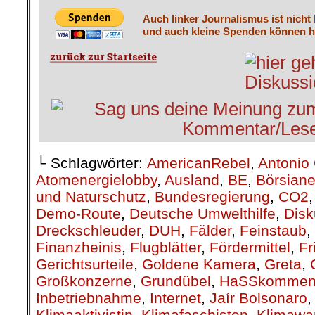
Auch linker Journalismus ist nicht
und auch kleine Spenden können he
└ Schlagwörter:
AmericanRebel
,
Antonio 
Atomenergielobby
,
Ausland
,
BE
,
Börsiane
und Naturschutz
,
Bundesregierung
,
CO2
Demo-Route
,
Deutsche Umwelthilfe
,
Disk
Dreckschleuder
,
DUH
,
Fälder
,
Feinstaub
,
Finanzheinis
,
Flugblätter
,
Fördermittel
,
Fr
Gerichtsurteile
,
Goldene Kamera
,
Greta
,
Großkonzerne
,
Grundübel
,
HaSSkommen
Inbetriebnahme
,
Internet
,
Jaír Bolsonaro
Klimaaktivistin
,
Klimafaschisten
,
Klimawa