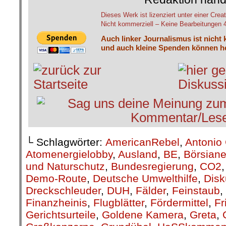
Dieses Werk ist lizenziert unter einer C
Nicht kommerziell – Keine Bearbeitungen 4.
Auch linker Journalismus ist nicht 
und auch kleine Spenden können he
└ Schlagwörter:
AmericanRebel
,
Antonio 
Atomenergielobby
,
Ausland
,
BE
,
Börsiane
und Naturschutz
,
Bundesregierung
,
CO2
Demo-Route
,
Deutsche Umwelthilfe
,
Disk
Dreckschleuder
,
DUH
,
Fälder
,
Feinstaub
,
Finanzheinis
,
Flugblätter
,
Fördermittel
,
Fr
Gerichtsurteile
,
Goldene Kamera
,
Greta
,