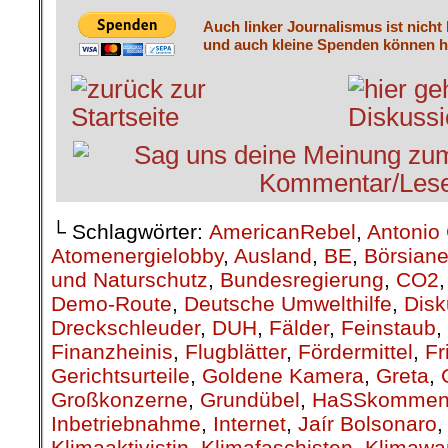
Auch linker Journalismus ist nicht
und auch kleine Spenden können he
└ Schlagwörter:
AmericanRebel
,
Antonio 
Atomenergielobby
,
Ausland
,
BE
,
Börsiane
und Naturschutz
,
Bundesregierung
,
CO2
Demo-Route
,
Deutsche Umwelthilfe
,
Disk
Dreckschleuder
,
DUH
,
Fälder
,
Feinstaub
,
Finanzheinis
,
Flugblätter
,
Fördermittel
,
Fr
Gerichtsurteile
,
Goldene Kamera
,
Greta
,
Großkonzerne
,
Grundübel
,
HaSSkommen
Inbetriebnahme
,
Internet
,
Jaír Bolsonaro
Klimaaktivistin
,
Klimafaschisten
,
Klimawa