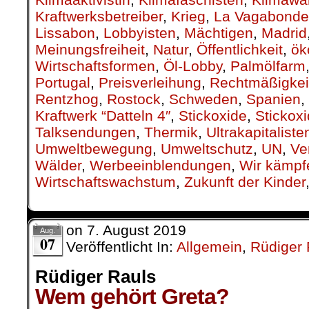
Kraftwerksbetreiber
,
Krieg
,
La Vagabonde
Lissabon
,
Lobbyisten
,
Mächtigen
,
Madrid
Meinungsfreiheit
,
Natur
,
Öffentlichkeit
,
ök
Wirtschaftsformen
,
Öl-Lobby
,
Palmölfarm
Portugal
,
Preisverleihung
,
Rechtmäßigkei
Rentzhog
,
Rostock
,
Schweden
,
Spanien
,
Kraftwerk “Datteln 4″
,
Stickoxide
,
Stickox
Talksendungen
,
Thermik
,
Ultrakapitaliste
Umweltbewegung
,
Umweltschutz
,
UN
,
Ve
Wälder
,
Werbeeinblendungen
,
Wir kämpf
Wirtschaftswachstum
,
Zukunft der Kinder
on
7. August 2019
Aug.
07
Veröffentlicht In:
Allgemein
,
Rüdiger 
Rüdiger Rauls
Wem gehört Greta?