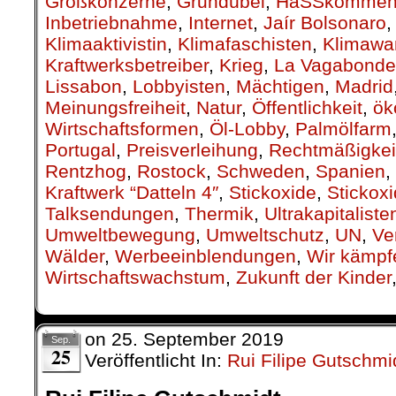
Großkonzerne
,
Grundübel
,
HaSSkommen
Inbetriebnahme
,
Internet
,
Jaír Bolsonaro
Klimaaktivistin
,
Klimafaschisten
,
Klimawa
Kraftwerksbetreiber
,
Krieg
,
La Vagabonde
Lissabon
,
Lobbyisten
,
Mächtigen
,
Madrid
Meinungsfreiheit
,
Natur
,
Öffentlichkeit
,
ök
Wirtschaftsformen
,
Öl-Lobby
,
Palmölfarm
Portugal
,
Preisverleihung
,
Rechtmäßigkei
Rentzhog
,
Rostock
,
Schweden
,
Spanien
,
Kraftwerk “Datteln 4″
,
Stickoxide
,
Stickox
Talksendungen
,
Thermik
,
Ultrakapitaliste
Umweltbewegung
,
Umweltschutz
,
UN
,
Ve
Wälder
,
Werbeeinblendungen
,
Wir kämpf
Wirtschaftswachstum
,
Zukunft der Kinder
on
25. September 2019
Sep.
25
Veröffentlicht In:
Rui Filipe Gutschmi