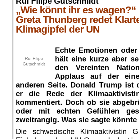
Rui Filipe Gutschmidt
„Wie könnt ihr es wagen?“
Greta Thunberg redet Klart
Klimagipfel der UN
.
Echte Emotionen oder
hält eine kurze aber s
Rui Filipe
Gutschmidt
den Vereinten Natio
Applaus auf der ein
anderen Seite. Donald Trump ist d
er die Rede der Klimaaktivisti
kommentiert. Doch ob sie abgebr
oder mit echten Gefühlen ges
zweitrangig. Was sie sagte könnte k
Die schwedische Klimaaktivistin