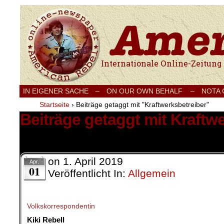
Internationale Onlinezeitung für Frieden
IN EIGENER SACHE
–
ON OUR OWN BEHALF –
NOTA
Startseite
›
Beiträge getaggt mit "Kraftwerksbetreiber"
Beiträge getaggt mit Kraftw
5 Ergebnisse.
on
1. April 2019
Apr.
01
Veröffentlicht In:
Allgemein
Volkskorrespondentin
Kiki Rebell