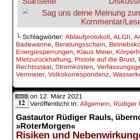
└ Schlagwörter:
Ablaufprotokoll
,
ALGII
,
A
Badewanne
,
Beratungsschein
,
Betriebsk
Energiesperrungen
,
Klaus Meier
,
Körperh
Mietzurückhaltung
,
Pistole auf die Brust
,
Rechtsstaat
,
Stromkosten
,
Verfassungsge
Vermieter
,
Volkskorrespondenz
,
Wasserk
on
12. März 2021
März
12
Veröffentlicht In:
Allgemein
,
Rüdiger 
Gastautor Rüdiger Rauls, übe
»RoterMorgen«
Risiken und Nebenwirkung