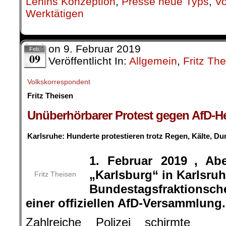
Lenins Konzeption
,
Presse neue Typs
,
Vo
Werktätigen
on
9. Februar 2019
Feb.
09
Veröffentlicht In:
Allgemein
,
Fritz Th
Volkskorrespondent
Fritz Theisen
.
Unüberhörbarer Protest gegen AfD-He
.
Karlsruhe: Hunderte protestieren trotz Regen, Kälte, Du
.
1. Februar 2019 , Ab
„Karlsburg“ in Karlsruh
Fritz Theisen
Bundestagsfraktionsc
einer offiziellen AfD-Versammlung.
Zahlreiche Polizei schirmte