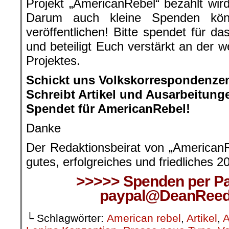
Projekt „AmericanRebel“ bezahlt wir
Darum auch kleine Spenden kön
veröffentlichen! Bitte spendet für d
und beteiligt Euch verstärkt an der w
Projektes.
Schickt uns Volkskorrespondenze
Schreibt Artikel und Ausarbeitung
Spendet für AmericanRebel!
Danke
Der Redaktionsbeirat von „American
gutes, erfolgreiches und friedliches 2
>>>>> Spenden per Pay
paypal@DeanReed
└ Schlagwörter:
American rebel
,
Artikel
,
A