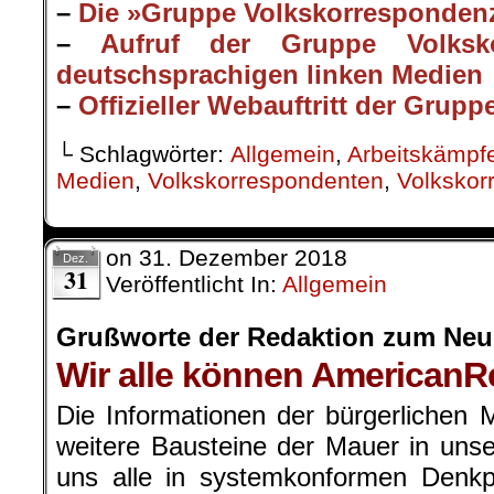
–
Die »Gruppe Volkskorrespondenz«
–
Aufruf der Gruppe Volksk
deutschsprachigen linken Medien
–
Offizieller Webauftritt der Grup
└ Schlagwörter:
Allgemein
,
Arbeitskämpf
Medien
,
Volkskorrespondenten
,
Volkskor
on
31. Dezember 2018
Dez.
31
Veröffentlicht In:
Allgemein
Grußworte der Redaktion zum Neu
Wir alle können AmericanRe
Die Informationen der bürgerlichen 
weitere Bausteine der Mauer in uns
uns alle in systemkonformen Denkpr