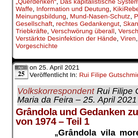
„Querdenken“
,
Das kapitalistische Syste
Waffe
,
Information und Deutung
,
KikiRebe
Meinungsbildung
,
Mund-Nasen-Schutz
,
P
Gesellschaft
,
rechtes Gedankengut
,
Skan
Triebkräfte
,
Verschwörung überall
,
Versc
Verstärkte Desinfektion der Hände
,
Viren
Vorgeschichte
on
25. April 2021
Apr.
25
Veröffentlicht In:
Rui Filipe Gutschmi
Volkskorrespondent
Rui Filipe 
Maria da Feira – 25. April 202
1
Grândola und Gedanken zur
von 1974 – Teil 1
Grândola vila mor
„