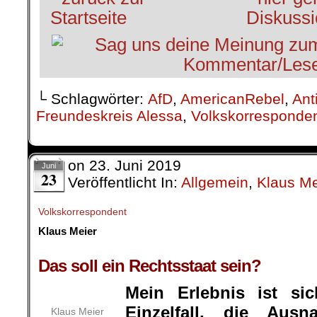
└ Schlagwörter:
AfD
,
AmericanRebel
,
Ant
Freundeskreis Alessa
,
Volkskorresponde
on
23. Juni 2019
Juni
23
Veröffentlicht In:
Allgemein
,
Klaus Me
Volkskorrespondent
Klaus Meier
Das soll ein Rechtsstaat sein?
Mein Erlebnis ist si
Einzelfall, die Aus
Klaus Meier