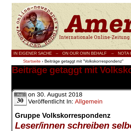
Internationale Onlinezeitung für Frieden
IN EIGENER SACHE
–
ON OUR OWN BEHALF –
NOTA
Startseite
›
Beiträge getaggt mit "Volkskorrespondenz"
Beiträge getaggt mit Volks
8 Ergebnisse.
on
30. August 2018
Aug.
30
Veröffentlicht In:
Allgemein
Gruppe Volkskorrespondenz
Leser/innen schreiben selb