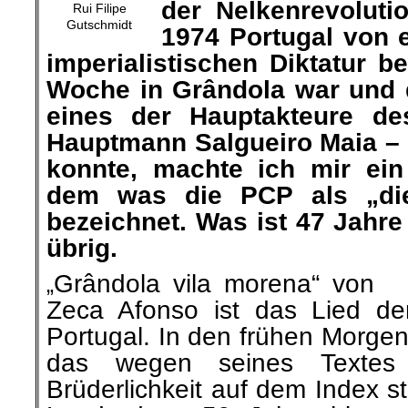
der Nelkenrevoluti
Rui Filipe
Gutschmidt
1974 Portugal von e
imperialistischen Diktatur bef
Woche in Grândola war und 
eines der Hauptakteure des
Hauptmann Salgueiro Maia –
konnte, machte ich mir ei
dem was die PCP als „die
bezeichnet. Was ist 47 Jahr
übrig.
Grândola vila morena“ von
„
Zeca Afonso ist das Lied der
Portugal. In den frühen Morgen
das wegen seines Textes 
Brüderlichkeit auf dem Index s