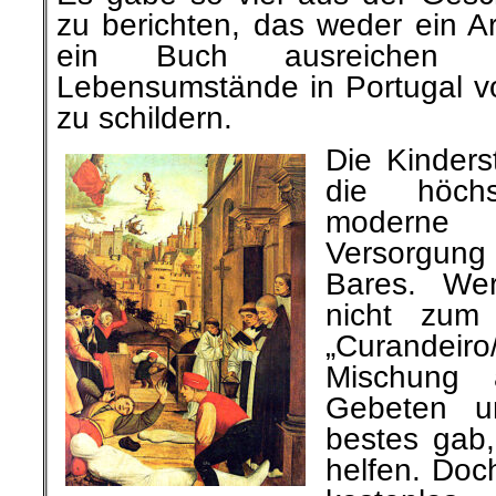
zu berichten, das weder ein Ar
ein Buch ausreichen
Lebensumstände in Portugal vo
zu schildern.
Die Kinderst
die höch
moderne
Versorgun
Bares. We
nicht zum
„Curandeir
Mischung a
Gebeten un
bestes gab
helfen. Doc