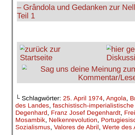
– Grândola und Gedanken zur Nelk
Teil 1
.
└ Schlagwörter:
25. April 1974
,
Angola
,
B
des Landes
,
faschistisch-imperialistische
Degenhard
,
Franz Josef Degenhardt
,
Frei
Mosambik
,
Nelkenrevolution
,
Portugiesis
Sozialismus
,
Valores de Abril
,
Werte des A