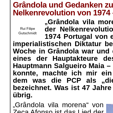
Grândola und Gedanken zu
Nelkenrevolution von 1974 –
Grândola vila mor
„
der Nelkenrevoluti
Rui Filipe
Gutschmidt
1974 Portugal von e
imperialistischen Diktatur bef
Woche in Grândola war und 
eines der Hauptakteure des
Hauptmann Salgueiro Maia –
konnte, machte ich mir ei
dem was die PCP als „die
bezeichnet. Was ist 47 Jahr
übrig.
Grândola vila morena“ von
„
Zeca Afonso ist das Lied der