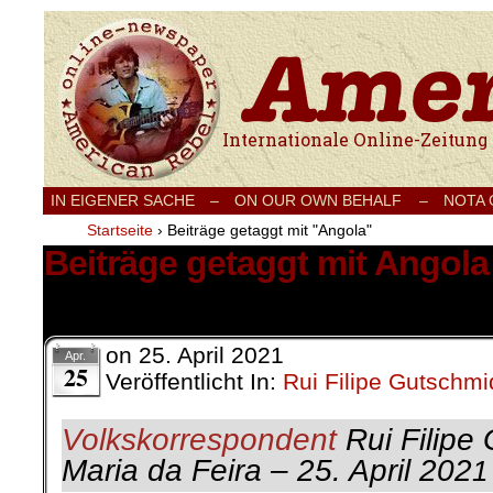
Internationale Onlinezeitung für Frieden
IN EIGENER SACHE
–
ON OUR OWN BEHALF –
NOTA
Startseite
›
Beiträge getaggt mit "Angola"
Beiträge getaggt mit Angola
2 Ergebnisse.
on
25. April 2021
Apr.
25
Veröffentlicht In:
Rui Filipe Gutschmi
Volkskorrespondent
Rui Filipe 
Maria da Feira – 25. April 202
1