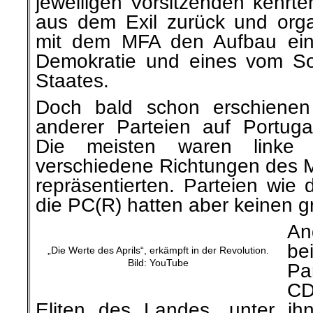
jeweiligen Vorsitzenden kehrt
aus dem Exil zurück und org
mit dem MFA den Aufbau einer
Demokratie und eines vom Sozi
Staates.
Doch bald schon erschiene
anderer Parteien auf Portugal
Die meisten waren linke Sp
verschiedene Richtungen des 
repräsentierten. Parteien wi
die PC(R) hatten aber keinen g
An
be
„Die Werte des Aprils“, erkämpft in der Revolution.
Bild: YouTube
Pa
CD
Eliten des Landes, unter ih