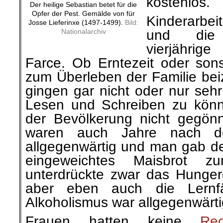
kostenlos.
Der heilige Sebastian betet für die
Opfer der Pest. Gemälde von für
Kinderarbe
Josse Lieferinxe (1497-1499).
Bild:
Nationalarchiv
und die
vierjährig
Farce. Ob Erntezeit oder sons
zum Überleben der Familie beiz
gingen gar nicht oder nur sehr
Lesen und Schreiben zu könn
der Bevölkerung nicht gegön
waren auch Jahre nach de
allgegenwärtig und man gab de
eingeweichtes Maisbrot z
unterdrückte zwar das Hungerg
aber eben auch die Lernfäh
Alkoholismus war allgegenwärti
Frauen hatten keine
Rec