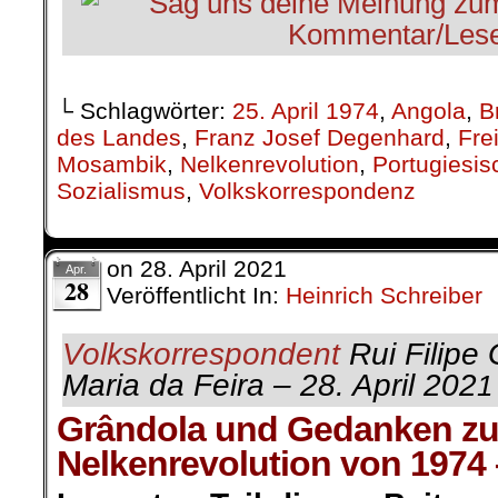
└ Schlagwörter:
25. April 1974
,
Angola
,
B
des Landes
,
Franz Josef Degenhard
,
Frei
Mosambik
,
Nelkenrevolution
,
Portugiesis
Sozialismus
,
Volkskorrespondenz
on
28. April 2021
Apr.
28
Veröffentlicht In:
Heinrich Schreiber
Volkskorrespondent
Rui Filipe 
Maria da Feira – 28. April 202
1
Grândola und Gedanken zu
Nelkenrevolution von 1974 –