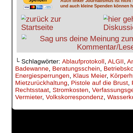
Auch linker Journalismus ist nicht
und auch kleine Spenden können he
└ Schlagwörter:
Ablaufprotokoll
,
ALGII
,
A
Badewanne
,
Beratungsschein
,
Betriebsk
Energiesperrungen
,
Klaus Meier
,
Körperh
Mietzurückhaltung
,
Pistole auf die Brust
,
Rechtsstaat
,
Stromkosten
,
Verfassungsge
Vermieter
,
Volkskorrespondenz
,
Wasserk