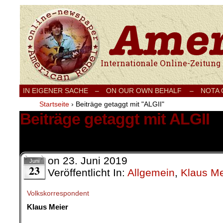
Internationale Onlinezeitung für Frieden
IN EIGENER SACHE
–
ON OUR OWN BEHALF –
NOTA
Startseite
›
Beiträge getaggt mit "ALGII"
Beiträge getaggt mit ALGII
1 Ergebnis.
on
23. Juni 2019
Juni
23
Veröffentlicht In:
Allgemein
,
Klaus Me
Volkskorrespondent
Klaus Meier