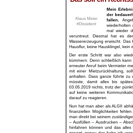
Mein Erlebni
der bedauerl
Klaus Meier
fallen.
Angef
#Dissident
wiederholten 
mal wieder d
veruntreut. Diesmal hat es d
Wassererzeugung erwischt. Das hi
Hausflur, keine Hausklingel, kei
Der erste Schritt war also wie
kümmern. Denn schließlich kann 
erneuter Anruf beim Vermieter mei
mit einer Mietzurückhaltung, so
anhalten. Dass ganze führte zu 
müsste, damit alles bis späte
03.05.2019 nichts, trotz der pün
auf keine weiteren Kommunikatio
darauf zu reagieren.
Nun hat man aber als ALGII abhän
finanziellen Möglichkeiten fehle
man direkt bei seinem zuständige
– Ausfüllen – Ausdrucken – Absch
hinfahren können und das alles
gesagt: genau das habe ich vers