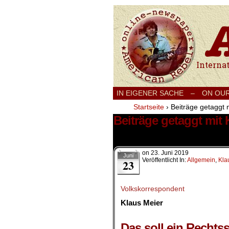
International
IN EIGENER SACHE
–
ON OU
Startseite
›
Beiträge getaggt 
Beiträge getaggt mit
1 Ergebnis.
on
23. Juni 2019
Juni
Veröffentlicht In:
Allgemein
,
Kla
23
Volkskorrespondent
Klaus Meier
Das soll ein Rechtss