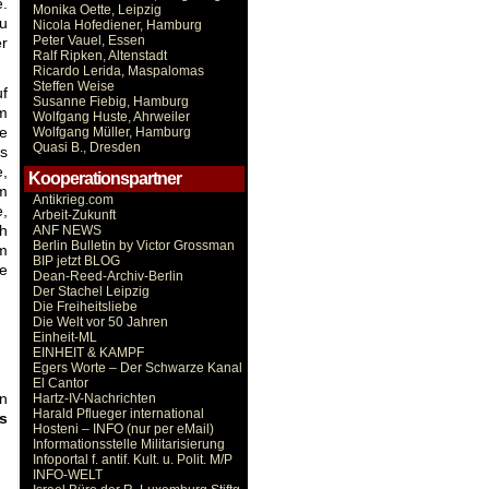
e.
Monika Oette, Leipzig
zu
Nicola Hofediener, Hamburg
Peter Vauel, Essen
er
Ralf Ripken, Altenstadt
Ricardo Lerida, Maspalomas
Steffen Weise
uf
Susanne Fiebig, Hamburg
m
Wolfgang Huste, Ahrweiler
e
Wolfgang Müller, Hamburg
Quasi B., Dresden
rs
e,
Kooperationspartner
em
Antikrieg.com
e,
Arbeit-Zukunft
ch
ANF NEWS
Berlin Bulletin by Victor Grossman
em
BIP jetzt BLOG
ie
Dean-Reed-Archiv-Berlin
Der Stachel Leipzig
Die Freiheitsliebe
Die Welt vor 50 Jahren
Einheit-ML
EINHEIT & KAMPF
Egers Worte – Der Schwarze Kanal
El Cantor
en
Hartz-IV-Nachrichten
Harald Pflueger international
s
Hosteni – INFO (nur per eMail)
Informationsstelle Militarisierung
Infoportal f. antif. Kult. u. Polit. M/P
INFO-WELT