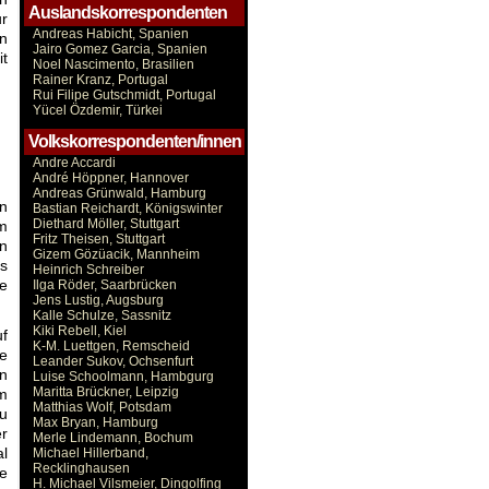
Auslandskorrespondenten
ur
Andreas Habicht, Spanien
en
Jairo Gomez Garcia, Spanien
t
Noel Nascimento, Brasilien
Rainer Kranz, Portugal
Rui Filipe Gutschmidt, Portugal
Yücel Özdemir, Türkei
Volkskorrespondenten/innen
:
Andre Accardi
André Höppner, Hannover
Andreas Grünwald, Hamburg
an
Bastian Reichardt, Königswinter
Diethard Möller, Stuttgart
im
Fritz Theisen, Stuttgart
in
Gizem Gözüacik, Mannheim
ns
Heinrich Schreiber
ze
Ilga Röder, Saarbrücken
Jens Lustig, Augsburg
Kalle Schulze, Sassnitz
Kiki Rebell, Kiel
uf
K-M. Luettgen, Remscheid
e
Leander Sukov, Ochsenfurt
en
Luise Schoolmann, Hambgurg
Maritta Brückner, Leipzig
em
Matthias Wolf, Potsdam
au
Max Bryan, Hamburg
er
Merle Lindemann, Bochum
l
Michael Hillerband,
Recklinghausen
te
H. Michael Vilsmeier, Dingolfing