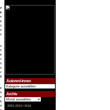
r
s
m
te
en
m
im
zu
in
te
er
en
m
er
lt
Autoren/-innen
Autoren/-
ie
innen
nn
Archiv
en
Archiv
ja
i
2001-2015 /
2016
an