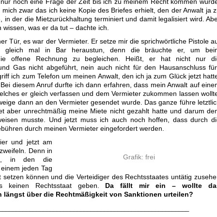
r nur noch eine Frage der Zeit bis ich zu meinem Recht kommen würd
 mich zwar das ich keine Kopie des Briefes erhielt, den der Anwalt ja 
in der die Mietzurückhaltung terminiert und damit legalisiert wird. Ab
n wissen, was er da tut – dachte ich.
 Tür, es war der Vermieter. Er setze mir die sprichwörtliche Pistole a
ete gleich mal in Bar heraustun, denn die bräuchte er, um bei
ie offene Rechnung zu begleichen. Heißt, er hat nicht nur di
nd Gas nicht abgeführt, nein auch nicht für den Hausanschluss fü
riff ich zum Telefon um meinen Anwalt, den ich ja zum Glück jetzt hatt
 Bei diesem Anruf durfte ich dann erfahren, dass mein Anwalt auf ein
elches er gleich verfassen und dem Vermieter zukommen lassen wollt
weige dann an den Vermieter gesendet wurde. Das ganze führe letztli
et aber unrechtmäßig meine Miete nicht gezahlt hatte und darum d
weisen musste. Und jetzt muss ich auch noch hoffen, dass durch d
bühren durch meinen Vermieter eingefordert werden.
ier und jetzt am
zweifeln. Denn in
Grafik: frei
em, in den die
l einem jeden Tag
st setzen können und die Verteidiger des Rechtsstaates untätig zuseh
es keinen Rechtsstaat geben.
Da fällt mir ein – wollte da
 längst über die Rechtmäßigkeit von Sanktionen urteilen?
________________________________________________________