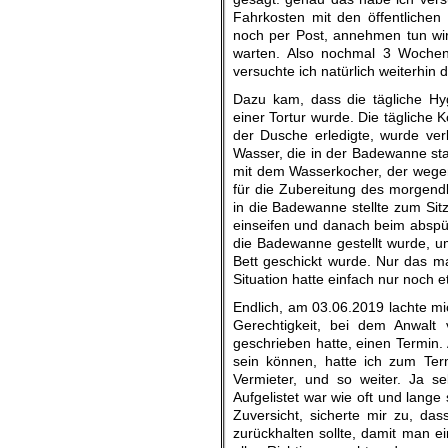
Fahrkosten mit den öffentlichen
noch per Post, annehmen tun wi
warten. Also nochmal 3 Wochen
versuchte ich natürlich weiterhin 
Dazu kam, dass die tägliche Hy
einer Tortur wurde. Die tägliche 
der Dusche erledigte, wurde ver
Wasser, die in der Badewanne st
mit dem Wasserkocher, der wegen
für die Zubereitung des morgendl
in die Badewanne stellte zum Si
einseifen und danach beim abspü
die Badewanne gestellt wurde, 
Bett geschickt wurde. Nur das m
Situation hatte einfach nur noch 
Endlich, am 03.06.2019 lachte mi
Gerechtigkeit, bei dem Anwalt
geschrieben hatte, einen Termin. 
sein können, hatte ich zum Ter
Vermieter, und so weiter. Ja sel
Aufgelistet war wie oft und lang
Zuversicht, sicherte mir zu, d
zurückhalten sollte, damit man ei