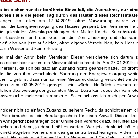
s ist sicher nur der berühmte Einzelfall, die Ausnahme, nur eine
ichen Fälle die jeden Tag durch das Raster dieses Rechtsstaate
angen hat alles am 17.04.2019, ohne Vorwarnung wurde zu
mal, die Energieversorgung des Hauses gesperrt. Der Vermieter hat
ie geleisteten Abschlagszahlungen der Mieter für die Betriebskost
en Hausstrom und das Gas für die Zentralheizung und die war
eß also von jetzt auf gleich, ohne eigenes Verschulden, kein Licht 
n warm Wasser und keine Heizung.
der mal der Anruf beim Vermieter. Dieser versicherte sich darum 
es sicher hier nur um ein Missverständnis handeln. Am 27.04.2019 e
nerseits, da sich bis dato am Zustand nichts geändert hatte. Ich droh
llte die von ihm verschuldete Sperrung der Energieversorgung weit
dem Ergebnis, dass nur auf eine Mietzurückhaltung verzichtet werd
stens zum 03.05.2019 geregelt sein würde. Natürlich geschah a
ktlichen Überweisung der gesamten Miete. Dazu kam, dass der Vermiet
nsversuche meinerseits reagierte. So entschloss ich mich per Anwa
giger nicht so einfach Zugang zu seinem Recht, da schlicht einem d
n. Also brauche es ein Beratungsschein für einen Anwalt. Diesen ka
n Amtsgericht beantragen oder Online den Vordruck dazu herunterlad
icken und dann, ja dann heißt es warten. Wer jetzt denkt ich hätte 
 direkt abgeben können, um das ganze zu beschleunigen. – dem se
ucht. Hat mich zwei Tagessätze für Nahrung und Getränke a 4,93€ 