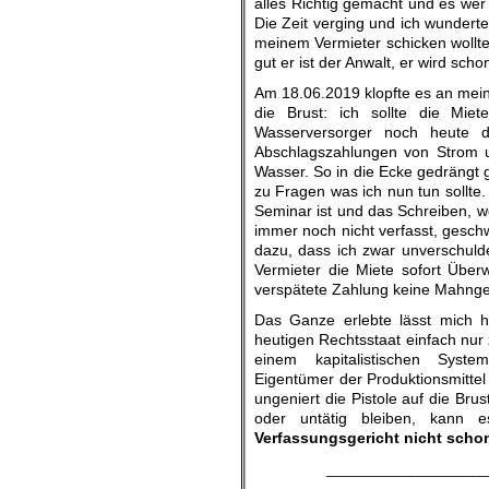
alles Richtig gemacht und es we
Die Zeit verging und ich wunderte
meinem Vermieter schicken wollte, 
gut er ist der Anwalt, er wird scho
Am 18.06.2019 klopfte es an meiner
die Brust: ich sollte die Mi
Wasserversorger noch heute d
Abschlagszahlungen von Strom u
Wasser. So in die Ecke gedrängt g
zu Fragen was ich nun tun sollte.
Seminar ist und das Schreiben, w
immer noch nicht verfasst, gesch
dazu, dass ich zwar unverschuld
Vermieter die Miete sofort Über
verspätete Zahlung keine Mahnge
Das Ganze erlebte lässt mich h
heutigen Rechtsstaat einfach nur 
einem kapitalistischen Syst
Eigentümer der Produktionsmitte
ungeniert die Pistole auf die Bru
oder untätig bleiben, kann 
Verfassungsgericht nicht schon
_____________________