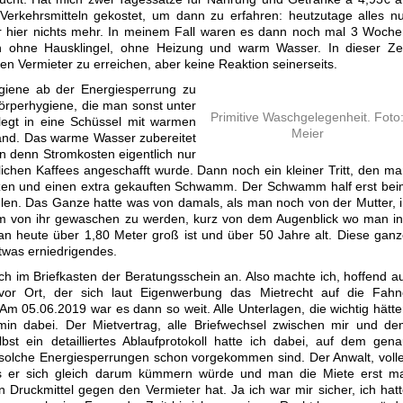
 Verkehrsmitteln gekostet, um dann zu erfahren: heutzutage alles n
r hier nichts mehr. In meinem Fall waren es dann noch mal 3 Woch
 ohne Hausklingel, ohne Heizung und warm Wasser. In dieser Zei
den Vermieter zu erreichen, aber keine Reaktion seinerseits.
giene ab der Energiesperrung zu
Körperhygiene, die man sonst unter
Primitive Waschgelegenheit. Foto
legt in eine Schüssel mit warmen
Meier
and. Das warme Wasser zubereitet
 denn Stromkosten eigentlich nur
ichen Kaffees angeschafft wurde. Dann noch ein kleiner Tritt, den m
tzen und einen extra gekauften Schwamm. Der Schwamm half erst be
len. Das Ganze hatte was von damals, als man noch von der Mutter, 
um von ihr gewaschen zu werden, kurz von dem Augenblick wo man i
an heute über 1,80 Meter groß ist und über 50 Jahre alt. Diese gan
etwas erniedrigendes.
ch im Briefkasten der Beratungsschein an. Also machte ich, hoffend a
 vor Ort, der sich laut Eigenwerbung das Mietrecht auf die Fahn
Am 05.06.2019 war es dann so weit. Alle Unterlagen, die wichtig hätt
min dabei. Der Mietvertrag, alle Briefwechsel zwischen mir und d
bst ein detailliertes Ablaufprotokoll hatte ich dabei, auf dem gen
e solche Energiesperrungen schon vorgekommen sind. Der Anwalt, voll
ass er sich gleich darum kümmern würde und man die Miete erst ma
n Druckmittel gegen den Vermieter hat. Ja ich war mir sicher, ich hat