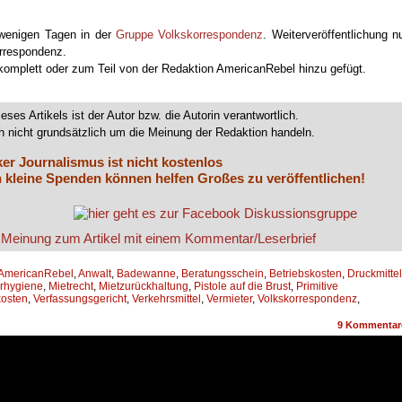
 wenigen Tagen in der
Gruppe Volkskorrespondenz
. Weiterveröffentlichung n
orrespondenz.
 komplett oder zum Teil von der Redaktion AmericanRebel hinzu gefügt.
ieses Artikels ist der Autor bzw. die Autorin verantwortlich.
 nicht grundsätzlich um die Meinung der Redaktion handeln.
ker Journalismus ist nicht kostenlos
 kleine Spenden können helfen Großes zu veröffentlichen!
AmericanRebel
,
Anwalt
,
Badewanne
,
Beratungsschein
,
Betriebskosten
,
Druckmittel
rhygiene
,
Mietrecht
,
Mietzurückhaltung
,
Pistole auf die Brust
,
Primitive
kosten
,
Verfassungsgericht
,
Verkehrsmittel
,
Vermieter
,
Volkskorrespondenz
,
9
Kommentar