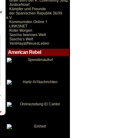
Israel Büro der R. Luxemburg Stiftg.
JusticeNow!
Kämpfer und Freunde
ur
der Spanischen Republik 36/39
e.V.
Kommunisten Online †
LINKSNET
Roter Morgen
Sascha Iwanows Welt
Sascha’s Welt
YeniHayat/NeuesLeben
American Rebel
,
e