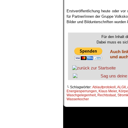
Erstveröffentlichung heute oder vor
für Partner/innen der Gruppe Volksk
Bilder und Bildunterschriften wurden
.
Für den Inhalt d
Dabei muss es sich
Auch lin
und auch
└ Schlagwörter:
Ablaufprotokoll
,
ALGII
,
Energiesperrungen
,
Klaus Meier
,
Körpe
Waschgelegenheit
,
Rechtsstaat
,
Strom
Wasserkocher